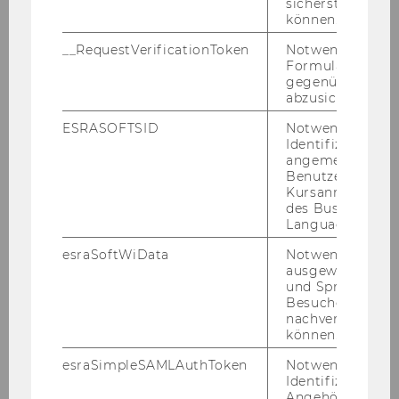
sicherstellen zu
Rückfragehinweis:
können.
Mag. Cornelia Moll
__RequestVerificationToken
Notwendig, um 
PR-Referentin
Formulareingab
Tel: + 43-1-31336-4977
gegenüber Angri
abzusichern.
Email:
cornelia.moll@wu.ac.at
ESRASOFTSID
Notwendig zur
www.wu.ac.at
Identifizierung 
angemeldeten
Benutzers im
Kursanmeldung
des Business
Language Center
esraSoftWiData
Notwendig um
Presseaussendungen
ausgewählte Sp
und Sprachkurse
Besuchers
nachverfolgen z
Presseaussendungen 2012
können.
esraSimpleSAMLAuthToken
Notwendig zur
Identifizierung 
Angehörige/r für