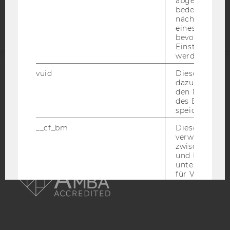
abgespielt wi
Webseite
bedeutet, das
nächsten Ans
eines Vimeo-V
bevorzugten
Einstellungen
werden.
vuid
Dieser Cookie
ACCREDITED BY:
dazu eingeset
den Nutzungs
EQUIS
AACSB
des Benutzers
speichern.
__cf_bm
Dieses Cookie
verwendet, u
zwischen Men
und Bots zu
AMBA
unterscheiden.
für Vimeo no
um, um gülti
über die Nutz
Service zu s
_uetvid
Dieses Cookie
gesetzt, um d