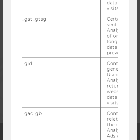
WU COMMUNITY
data from pre
visits.
_gat_gtag
Certain data i
STUDIERENDE
sent to Googl
Analytics a 
of once per m
ALUMNI
long as it is s
data transfers
prevented.
PRESSE
_gid
Contains a r
generated use
Using this ID
MITARBEITENDE
Analytics can
returning use
website and 
UNTERNEHMEN
data from pre
visits.
_gac_gb
Contains cam
related infor
the user. If G
Analytics and
Ads accounts 