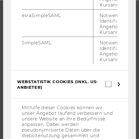
Kursanmeldung.
esraSimpleSAML
Notwendig zur
STUDIUM
Identifizierung 
Angehörige/r für
Kursanmeldung.
WARUM WU?
SimpleSAML
Notwendig zur
BACHELOR
Identifizierung 
MASTER
Angehörige/r für
Kursanmeldung.
DOKTORAT / PHD
EXECUTIVE EDUCATION
BEWERBUNG UND ZULASSUNG
WEBSTATISTIK COOKIES (INKL. US-
Webstatis
ANBIETER)
INFORMATIONEN FÜR STUDIERENDE
Cookies
(inkl.
INTERNATIONALE UND INCOMING EXCHANGE STUDIERENDE
US-
Anbieter)
ANGEBOTE FÜR SCHULEN UND STUDIENINTERESSIERTE
Mithilfe dieser Cookies können wir
unser Angebot laufend verbessern und
STUDENT CLUBS
unsere Website an Ihre Bedürfnisse
anpassen. Dabei werden
pseudonymisierte Daten über die
Websitenutzung gesammelt und