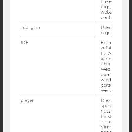
linked, the co
Facebook
Instagram
Blog
tags on the G
website read 
cookie.
_dc_gtm
Used to throt
YouTube
Newsletter
Bluesky
request rate.
IDE
Enthält eine
zufallsgenerie
ID. Anhand di
kann Google 
über verschie
IMPRESSUM
Websites
BARRIEREFREIHEITSERKLÄRUNG WEBSEITE
domainübergr
wiedererkenn
DATENSCHUTZERKLÄRUNG
personalisiert
Werbung auss
DATENSCHUTZERKLÄRUNG SOCIAL MEDIA
DATENSCHUTZERKLÄRUNG
player
Dieses Cooki
STUDIENBEWERBER*INNEN UND STUDIERENDE
speichert
nutzerspezifi
COOKIE EINSTELLUNGEN
Einstellungen
ein eingebett
Vimeo-Video
Barrierefreiheitserklärung