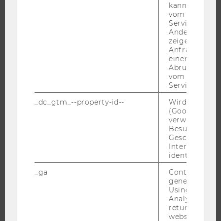
kann, um eine
EVENTS
vom AMP-Clie
Service abzur
WU FOUNDATION
Andere mögli
zeigen Opt-ou
Anfrage im G
einen Fehler 
JOBS
Abrufen einer
vom AMP Clie
Service an.
JOBS
JOBPORTAL
_dc_gtm_--property-id--
Wird von Dou
(Google Tag 
RESEARCH CAREER
verwendet, u
Besucher nach
WELCOME SERVICES
Geschlecht o
JOBS MIT WU-STUDIUM
Interessen zu
identifizieren.
KARRIEREKONTAKTE AN DER WU
_ga
Contains a r
KARRIERENETZWERKE AN DER WU
generated use
Using this ID
Analytics can
returning use
website and 