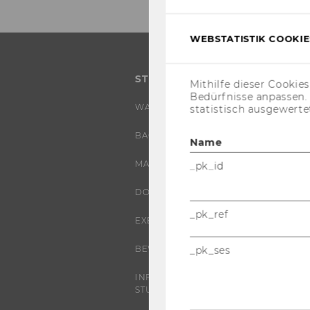
WEBSTATISTIK COOKIES
STUDIUM
Mithilfe dieser Cookie
Bedürfnisse anpassen
WARUM WU?
statistisch ausgewerte
BACHELOR
Name
MASTER
_pk_id
DOKTORAT / PHD
_pk_ref
EXECUTIVE EDUCATION
BEWERBUNG UND ZULASSUNG
_pk_ses
INFORMATIONEN FÜR
STUDIERENDE