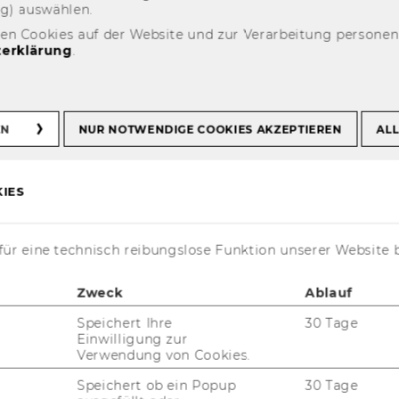
ng) aus­wäh­len.
den Cookies auf der Website und zur Verarbeitung persone
erklärung
.
A
EN
NUR NOTWENDIGE COOKIES AKZEPTIEREN
ALL
: Software-​
IES
für die Durch­füh­rung
ür eine technisch reibungslose Funktion unserer Website 
Im­pact As­sess­ment
Zweck
Ablauf
Speichert Ihre
30 Tage
­amt für Si­cher­heit in der In­for­ma­ti­
Einwilligung zur
em­ber 2011 einen Leit­fa­den für die
Verwendung von Cookies.
Im­pact As­sess­ments (PIA) für RFID-​
Speichert ob ein Popup
30 Tage
hat, ste­hen be­trof­fe­ne Un­ter­neh­men