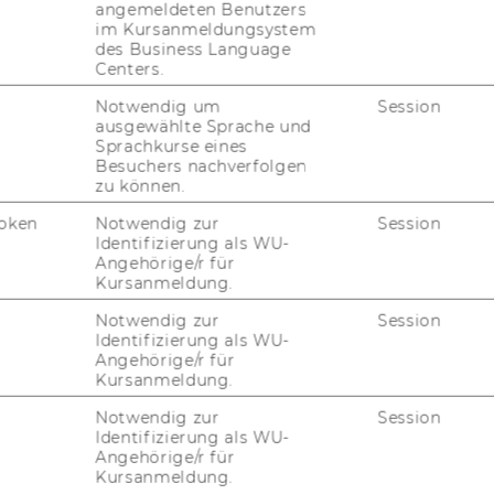
angemeldeten Benutzers
­prü­fung statt, so dass im Falle der Nicht­an­
im Kursanmeldungsystem
hal­ten die Er­stel­lung des PIA-​Reports nicht
des Business Language
in ge­be­ten wird, die feh­len­den An­ga­ben
Centers.
Notwendig um
Session
ausgewählte Sprache und
 Ge­ne­ral Pu­blic Li­cen­se 3.0 her­aus­ge­ge­
Sprachkurse eines
n­det und wei­ter­ent­wi­ckelt wer­den. Die
Besuchers nachverfolgen
ript (Jque­ry UI) und MySQL er­mög­li­chen
zu können.
so­wohl des Software-​Tools als auch der Wis­
oken
Notwendig zur
Session
Identifizierung als WU-
Angehörige/r für
Kursanmeldung.
line Oetzel & Prof. Dr. Sarah Spiekermann
Notwendig zur
Session
ftslehre und Wirtschaftsinformatik
Identifizierung als WU-
Angehörige/r für
Kursanmeldung.
arch/ipia
Notwendig zur
Session
Identifizierung als WU-
Angehörige/r für
Kursanmeldung.