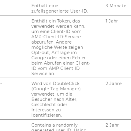
Enthält eine
3 Monate
zufallsgenerierte User-ID.
Enthält ein Token, das
1 Jahr
verwendet werden kann,
um eine Client-ID vom
AMP-Client-ID-Service
abzurufen. Andere
mögliche Werte zeigen
Opt-out, Anfrage im
Gange oder einen Fehler
beim Abrufen einer Client-
ID vom AMP Client ID
JOBS
Service an.
--
Wird von DoubleClick
2 Jahre
JOBS
(Google Tag Manager)
verwendet, um die
JOBPORTAL
Besucher nach Alter,
Geschlecht oder
RESEARCH CAREER
Interessen zu
identifizieren.
WELCOME SERVICES
Contains a randomly
2 Jahr
generated user ID. Using