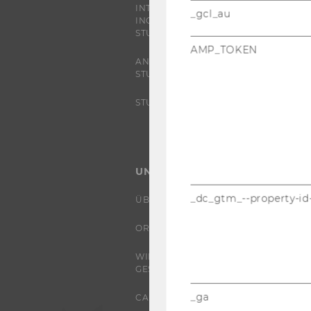
INTERNATIONALE UND
_gcl_au
INCOMING EXCHANGE
STUDIERENDE
AMP_TOKEN
ANGEBOTE FÜR SCHULEN UND
STUDIENINTERESSIERTE
STUDENT CLUBS
UNIVERSITÄT
_dc_gtm_--property-id
ÜBER DIE WU
ORGANISATION
WIRTSCHAFT UND
GESELLSCHAFT
_ga
CAMPUS