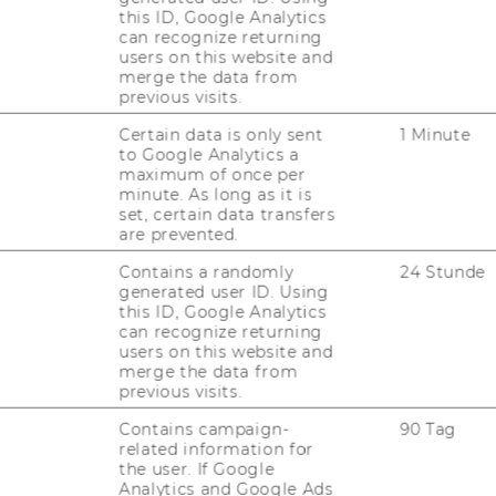
JOBS MIT WU-STUDIUM
this ID, Google Analytics
can recognize returning
KARRIEREKONTAKTE AN DER
users on this website and
WU
merge the data from
previous visits.
KARRIERENETZWERKE AN DER
Certain data is only sent
1 Minute
WU
to Google Analytics a
maximum of once per
minute. As long as it is
set, certain data transfers
are prevented.
Contains a randomly
24 Stunde
generated user ID. Using
this ID, Google Analytics
can recognize returning
uTube
Newsletter
Bluesky
ACCREDITED B
users on this website and
merge the data from
EQUIS
AAC
previous visits.
Contains campaign-
90 Tag
related information for
the user. If Google
Analytics and Google Ads
G WEBSEITE