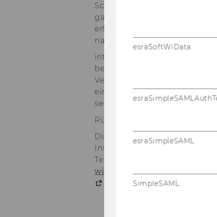
Schritt eine Voll­stän­dig­keits
ga­be von ver­pflich­ten­den In­
er­folgt und die/der Be­nut­zer/
nach­zu­lie­fern.
esraSoftWiData
in­tel­li­gent­PIA wird unter GNU
ben und kann somit frei ver­we
Ver­wen­dung von PHP, Ja­va­sc
eine ein­fa­che Er­wei­te­rung 
esraSimpleSAMLAuthT
sens­da­ten­bank.
Rückfragehinweis:
Dipl. Wirtsch.-Inf. Marie Caro
esraSimpleSAML
Institut für Betriebswirtscha
Tel.: +43-1-31336-4444
wi-sek@wu.ac.at
http://www.wu.ac.at/ec/rese
SimpleSAML