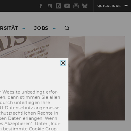
Facebook
Instagram
WU
YouTube
Newsletter
Bluesky
QUICKLINKS
Blog
RSITÄT
JOBS
Cookie
Consent
schließen
 Web­site un­be­dingt er­for­
­cken, dann stim­men Sie allen
durch un­ter­lie­gen Ihre
EU-​Datenschutz an­ge­mes­se­
hutz­recht­li­chen Rech­te in
­sen Daten er­lan­gen. Wenn
 Ak­zep­tie­ren“. Unter „In­di­
­nen be­stimm­te Coo­kie Grup­