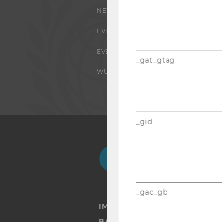
NEWS
EVENTS ARCHIV
EVENTS
_gat_gtag
WU FOUNDATION
_gid
Facebook
Instagram
Blog
Yo
_gac_gb
IMPRESSUM
BARRIEREFREIHEITSERKLÄRUN