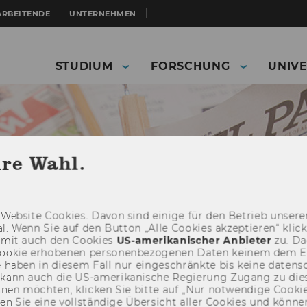
ARBEITENDE
UNTERNEHMEN
STUDIUM
FORSCHUNG
UNIVE
hre Wahl.
Web­site Coo­kies. Davon sind ei­ni­ge für den Be­trieb un­se­rer
­nal. Wenn Sie auf den But­ton „Alle Coo­kies ak­zep­tie­ren“ kli
damit auch den Coo­kies
US-​amerikanischer An­bie­ter
zu. Da­
oo­kie er­ho­be­nen per­so­nen­be­zo­ge­nen Daten kei­nem dem 
haben in die­sem Fall nur ein­ge­schränk­te bis keine da­ten­sc
e kann auch die US-​amerikanische Re­gie­rung Zu­gang zu die
Presse
Presseaussendungen
eh­nen möch­ten, kli­cken Sie bitte auf „Nur not­wen­di­ge Coo­kies
lligentPIA
fin­den Sie eine voll­stän­di­ge Über­sicht aller Coo­kies und kön