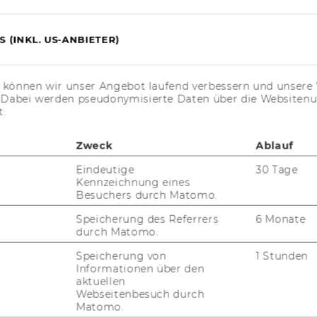
 (INKL. US-ANBIETER)
FORSCHUNG
s können wir unser Angebot laufend verbessern und unsere 
WU
. Dabei werden pseudonymisierte Daten über die Website
FORSCHUNGSPORTAL
t.
ST
FORSCHENDE
Zweck
Ablauf
IMPACT DER FORSCHUNG
Eindeutige
30 Tage
AL
Kennzeichnung eines
Besuchers durch Matomo.
ORGANISATION DER
FORSCHUNG
Speicherung des Referrers
6 Monate
PR
durch Matomo.
FORSCHUNGSINFRASTRUKTUR
Speicherung von
1 Stunden
MI
Informationen über den
aktuellen
Webseitenbesuch durch
UN
Matomo.