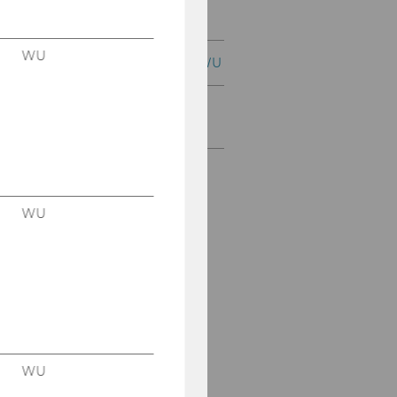
Jobs mit WU-Studium
WU
Karrierekontakte an der WU
Karrierenetzwerke an der
WU
WU
WU