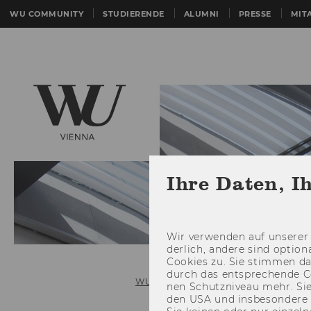
WU COMMUNITY
STUDIERENDE
ALUMNI
PRESSE
MIT
Ihre Daten, I
Wir ver­wen­den auf un­se­rer 
der­lich, an­de­re sind op­tio
Coo­kies zu. Sie stim­men 
durch das ent­spre­chen­de C
WU (Wirtschaftsuniversität Wien)
nen Schutz­ni­veau mehr. Sie 
den USA und ins­be­son­de­r