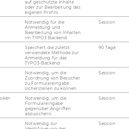
auf geschützte Inhalte
oder zur Bearbeitung des
eigenen Profils.
?
Notwendig für die
Session
Anmeldung und
Bearbeitung von Inhalten
im TYPO3 Backend.
Speichert die zuletzt
90 Tage
verwendete Methode zur
Anmeldung für das
TYPO3-Backend.
Notwendig, um die
Session
Zuordnung von Besucher
zu Formulareingabe
sicherstellen zu können.
Token
Notwendig, um die
Session
e fu­ture of busi­ness and so­cie­ty – in an
Formulareingabe
­ness, in­te­gri­ty, and appre­cia­ti­on. Here,
gegenüber Angriffen
abzusichern.
­no­va­ti­ve thin­king meet tan­gi­ble im­
Notwendig zur
Session
Identifizierung des