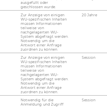
ausgefüllt oder
geschlossen wurde.
Zur Anzeige von einigen
20 Jahre
CAREER DEVELOPMENT
WU-spezifischen Inhalten
müssen Informationen
teilweise von
nachgelagerten WU-
RELOCATION SUPPORT
System abgefragt werden.
Notwendig um die
Antwort einer Anfrage
zuordnen zu können.
conomics and Business, we’re building the
Zur Anzeige von einigen
Session
mics research and education. As a leading
WU-spezifischen Inhalten
müssen Informationen
cs university with triple accreditation,
teilweise von
chers the perfect platform to advance their
nachgelagerten WU-
ost livable cities.
System abgefragt werden.
Notwendig um die
Antwort einer Anfrage
zuordnen zu können.
Notwendig für die
Session
Anmeldung und Zugriff