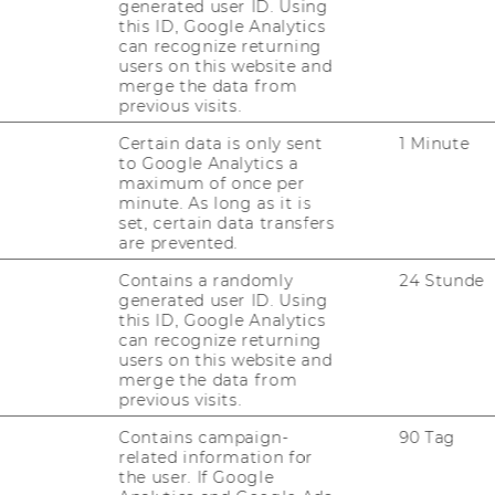
generated user ID. Using
Pro­fes­sio­nal de­ve­lo­p­ment pro­grams
this ID, Google Analytics
– tailo­red for each ca­re­er stage (pre­
can recognize returning
users on this website and
doc and post­doc pro­grams)
merge the data from
Re­se­arch fun­ding sup­port
– tra­vel
previous visits.
grants, sab­ba­ti­cals, and re­se­arch leave
Certain data is only sent
1 Minute
op­por­tu­nities
to Google Analytics a
maximum of once per
minute. As long as it is
set, certain data transfers
are prevented.
ation
Contains a randomly
24 Stunde
generated user ID. Using
this ID, Google Analytics
can recognize returning
A cer­ti­fied family-​friendly em­ploy­er
users on this website and
– hoch­schu­leund­fa­mi­lie audit cer­ti­fi­
merge the data from
ca­ti­on with on-​campus child­ca­re
previous visits.
Fle­xi­ble working ar­ran­ge­ments
–
Contains campaign-
90 Tag
related information for
Mo­bi­le work op­ti­ons and re­la­xed lo­ca­
the user. If Google
ti­on re­qui­re­ments for sci­en­ti­fic staff