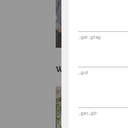
_gat_gtag
Work-life integr
_gid
_gac_gb