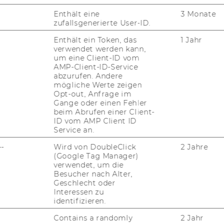
So­cial in­su­ran­ce in­clu­ded
– health­ca­
Enthält eine
3 Monate
re co­ver­age wit­hout any ad­di­tio­nal
zufallsgenerierte User-ID.
pre­mi­ums
Enthält ein Token, das
1 Jahr
verwendet werden kann,
Meal vou­chers
– sub­si­di­zed cam­pus
um eine Client-ID vom
di­ning
AMP-Client-ID-Service
abzurufen. Andere
mögliche Werte zeigen
Opt-out, Anfrage im
ent
Gange oder einen Fehler
beim Abrufen einer Client-
ID vom AMP Client ID
Service an.
Struc­tu­red ca­re­er paths
– clear non-​
--
Wird von DoubleClick
2 Jahre
tenure track and ten­ure track pa­
(Google Tag Manager)
thways
verwendet, um die
Besucher nach Alter,
A com­pre­hen­si­ve on­boar­ding pro­
Geschlecht oder
gram
– stra­te­gy ses­si­ons with the Rec­
Interessen zu
identifizieren.
tor, net­wor­king with re­se­arch lea­ders,
sci­en­ti­fic com­mu­ni­ty in­te­gra­ti­on
Contains a randomly
2 Jahr