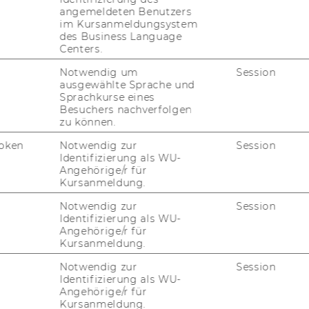
hape the fu­ture? Is think:im­pact a motto
angemeldeten Benutzers
ght place for you.
im Kursanmeldungsystem
des Business Language
Centers.
Notwendig um
Session
ausgewählte Sprache und
Sprachkurse eines
shape the future
Besuchers nachverfolgen
zu können.
oken
Notwendig zur
Session
Identifizierung als WU-
es
Angehörige/r für
Kursanmeldung.
Notwendig zur
Session
Identifizierung als WU-
Angehörige/r für
Kursanmeldung.
Notwendig zur
Session
 WU
Identifizierung als WU-
Angehörige/r für
Kursanmeldung.