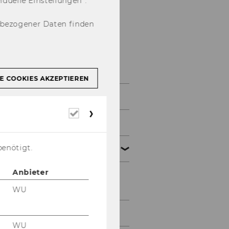
u­el­le Ein­stel­lun­gen“.
nbezogener Daten finden
Jobs
E COOKIES AKZEPTIEREN
Jobs
Erforderliche
Cookies
Jobportal
benötigt.
Research Career
Anbieter
Career Paths
WU
Welcome Services
WU