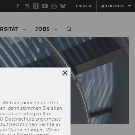
Facebook
Instagram
WU
YouTube
Newsletter
Bluesky
ENGLISH
QUICKLINKS
Blog
RSITÄT
JOBS
Cookie
Consent
schließen
 Web­site un­be­dingt er­for­
­cken, dann stim­men Sie allen
durch un­ter­lie­gen Ihre
EU-​Datenschutz an­ge­mes­se­
hutz­recht­li­chen Rech­te in
­sen Daten er­lan­gen. Wenn