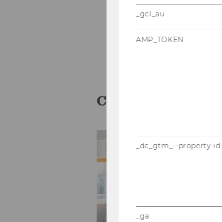
_gcl_au
AMP_TOKEN
Career developm
_dc_gtm_--property-id
_ga