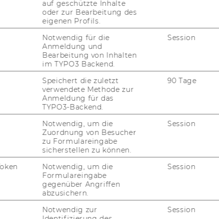
auf geschützte Inhalte
oder zur Bearbeitung des
eigenen Profils.
Notwendig für die
Session
Anmeldung und
g
Bearbeitung von Inhalten
im TYPO3 Backend.
iert drei grund­le­gen­de Per­spek­ti­ven der
Speichert die zuletzt
90 Tage
verwendete Methode zur
Anmeldung für das
TYPO3-Backend.
en­den im 1:1-​Setting sowie
Notwendig, um die
Session
Zuordnung von Besucher
ie Füh­ren durch Ver­än­de­run­gen.
zu Formulareingabe
sicherstellen zu können.
gigen Work­shops adres­siert, die so­wohl ein­
i­ge Work­shop­se­rie ge­bucht wer­den kann.
Token
Notwendig, um die
Session
Formulareingabe
n zum 3klang der Füh­rung fin­den Sie
hier
.
gegenüber Angriffen
abzusichern.
Notwendig zur
Session
Identifizierung des