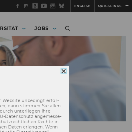
Facebook
Instagram
WU
YouTube
Newsletter
Bluesky
ENGLISH
QUICKLINKS
Blog
RSITÄT
JOBS
Cookie
Consent
schließen
 Web­site un­be­dingt er­for­
­cken, dann stim­men Sie allen
durch un­ter­lie­gen Ihre
EU-​Datenschutz an­ge­mes­se­
hutz­recht­li­chen Rech­te in
­sen Daten er­lan­gen. Wenn