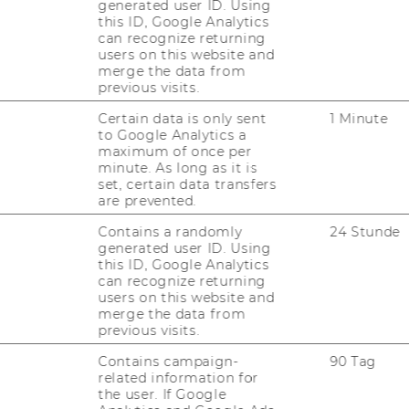
generated user ID. Using
e sol­che Grup­pe an der WU gibt.
this ID, Google Analytics
can recognize returning
users on this website and
n zum Führungs-​CheckIN fin­den Sie
hier
.
merge the data from
previous visits.
Certain data is only sent
1 Minute
to Google Analytics a
maximum of once per
minute. As long as it is
set, certain data transfers
­te bie­tet die WU ein Peer-​Coaching in Ko­
are prevented.
stics und ÖAMTC an. Aus jeder die­ser Or­ga­
Contains a randomly
24 Stunde
ei Füh­rungs­kräf­te pro Netz­werk­statt teil.
generated user ID. Using
wer­den dabei di­rekt durch das Rek­to­rat
this ID, Google Analytics
can recognize returning
users on this website and
merge the data from
zur Netz­werk­statt fin­den Sie
hier
.
previous visits.
Contains campaign-
90 Tag
related information for
the user. If Google