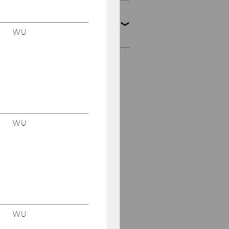
PE-Angebote für
Führungskräfte des
WU
allgemeinen Personals
WU Kernbotschaften
der Führung
360°-Feedback für
Führungskräfte
WU
WU-interne
Weiterbildung
3klang der Führung
Coaching
Personalentwicklungsb
WU
eratung