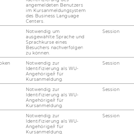
angemeldeten Benutzers
im Kursanmeldungsystem
oa­ching in An­spruch zu neh­men, bie­tet die
des Business Language
le, hoch ef­fi­zi­en­te Mög­lich­keit, sehr ziel­
Centers.
e­stel­lun­gen aus Ihrem Füh­rungs­all­tag zu ar­
Notwendig um
Session
s­an­sät­ze zu er­ar­bei­ten.
ausgewählte Sprache und
Sprachkurse eines
Besuchers nachverfolgen
von über 40 ex­ter­nen Coa­ches zu­sam­men,
zu können.
­len kön­nen. Gerne un­ter­stüt­zen wir Sie
n rund um das Coa­ching in einem per­sön­li­
oken
Notwendig zur
Session
Identifizierung als WU-
Angehörige/r für
Kursanmeldung.
 zum Coa­ching fin­den Sie
hier
.
Notwendig zur
Session
Identifizierung als WU-
Angehörige/r für
Kursanmeldung.
che Angebote für
Notwendig zur
Session
Identifizierung als WU-
Angehörige/r für
Kursanmeldung.