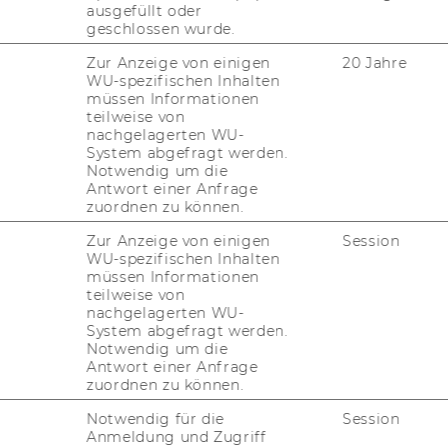
ausgefüllt oder
ildung
geschlossen wurde.
Zur Anzeige von einigen
20 Jahre
ht die Per­so­nal­ent­wick­lung ein neues Wei­
WU-spezifischen Inhalten
le Mit­ar­bei­ter*innen der WU. Neben den
müssen Informationen
e­mei­ne Per­so­nal ste­hen Ihnen dort zu­sätz­
teilweise von
nachgelagerten WU-
 zu ver­schie­dens­ten füh­rungs­re­le­van­ten
System abgefragt werden.
rungs-​Fokussen oder 1-​tägigen Work­shops
Notwendig um die
lein­grup­pen in­ten­siv und stark pra­xis­ori­
Antwort einer Anfrage
zuordnen zu können.
Be­rei­chen Ihrer Füh­rungs­tä­tig­keit zu ar­bei­
s­ten­frei und im Rah­men Ihrer Ar­beits­zeit.
Zur Anzeige von einigen
Session
n zu den Führungs-​Workshops fin­den Sie auf
WU-spezifischen Inhalten
müssen Informationen
füh­rungs­re­le­van­ten Ver­an­stal­tun­gen ge­lan­
teilweise von
 „Füh­rung“ auf der fol­gen­den Platt­form,
nachgelagerten WU-
nk
:
System abgefragt werden.
Notwendig um die
Antwort einer Anfrage
zuordnen zu können.
Notwendig für die
Session
Anmeldung und Zugriff