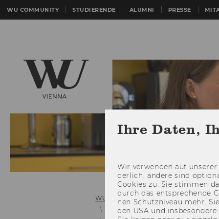
WU COMMUNITY
STUDIERENDE
ALUMNI
PRESSE
MIT
Ihre Daten, I
Wir ver­wen­den auf un­se­rer 
der­lich, an­de­re sind op­tio
Coo­kies zu. Sie stim­men 
durch das ent­spre­chen­de C
WU (Wirtschaftsuniversität Wien)
nen Schutz­ni­veau mehr. Sie 
Personalentwicklung und interne 
den USA und ins­be­son­de­r