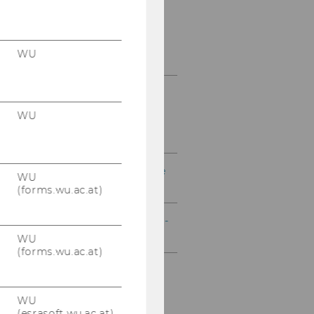
Führungs-CheckIN
Netzwerkstatt
WU
PE-Angebote für
Führungskräfte des
WU
wissenschaftlichen
Personals
Zielgruppenübergreifende
WU
PE-Angebote
(forms.wu.ac.at)
Weitere Angebote für WU-
Mitarbeiter*innen
WU
(forms.wu.ac.at)
WU
(esrasoft.wu.ac.at)