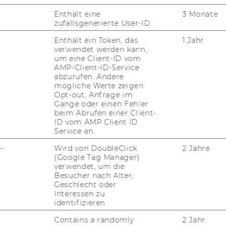
Enthält eine
3 Monate
zufallsgenerierte User-ID.
en oder Her­aus­for­de­run­gen, die das ganze
Enthält ein Token, das
1 Jahr
r Team­kom­pass als vor­struk­tu­rier­te, zeit­
verwendet werden kann,
on, die es er­mög­licht, mit­hil­fe einer ex­ter­
um eine Client-ID vom
s Thema oder eine un­ge­klär­te Fra­ge­stel­lung
AMP-Client-ID-Service
abzurufen. Andere
e­mein­sam als Team eine Klä­rung und Lö­
mögliche Werte zeigen
n.
Opt-out, Anfrage im
Gange oder einen Fehler
beim Abrufen einer Client-
 zum Team­kom­pass fin­den sie hier.
ID vom AMP Client ID
Service an.
--
Wird von DoubleClick
2 Jahre
(Google Tag Manager)
verwendet, um die
kräf­te an der WU gibt es den „Führungs-​
Besucher nach Alter,
Geschlecht oder
tüt­zung bei der Ori­en­tie­rung in der neuen
Interessen zu
n kon­kre­ter damit ver­bun­de­ner Her­aus­for­
identifizieren.
sich dabei um eine Serie von vier Halb­ta­gen
Contains a randomly
2 Jahr
so­nen), die star­tet, so­bald es ge­nü­gend