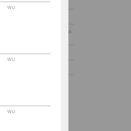
3klang der Führung
WU
Coaching
Personalentwicklungsberat
ung
Führungs-CheckIN
WU
Netzwerkstatt
Alexander
Mingst
Ihr An­sprech­
WU
part­ner für Füh­rungs­
kräf­te des all­ge­mei­nen
Per­so­nals.