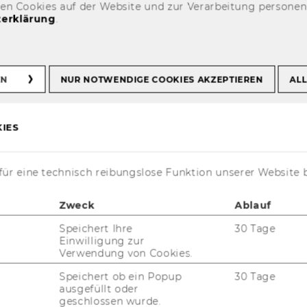
es allgemeinen Personals
den Cookies auf der Website und zur Verarbeitung persone
erklärung
.
e
k für
EN
NUR NOTWENDIGE COOKIES AKZEPTIEREN
ALL
fte
IES
ür eine technisch reibungslose Funktion unserer Website 
Zweck
Ablauf
­mä­ßi­ge Re­fle­xi­on. Das 360°-​Feedback-Tool
l­dun­gen aus un­ter­schied­li­chen Per­spek­ti­
Speichert Ihre
30 Tage
ck­si­tua­tio­nen hin­aus. Es er­gänzt be­stehen­
Einwilligung zur
Verwendung von Cookies.
i­che Mit­ar­bei­ter*in­nen­ge­sprä­chund WU-​
 des Feed­backs steht be­ob­acht­ba­res Füh­
Speichert ob ein Popup
30 Tage
ausgefüllt oder
 ein um­fas­sen­des Bild Ihres Füh­rungs­han­
geschlossen wurde.
k­lungs­fel­der sicht­bar macht.