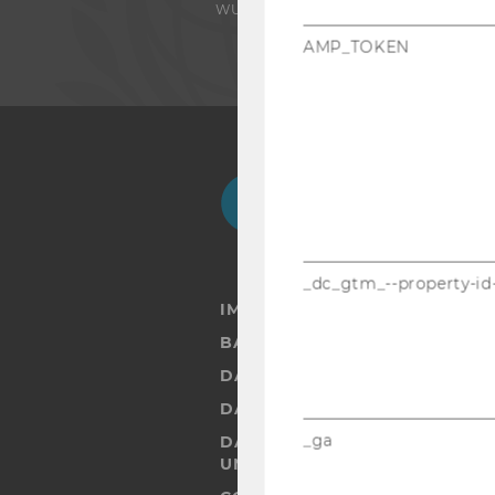
WU FOUNDATION
AMP_TOKEN
Facebook
Instagram
Blog
Yo
_dc_gtm_--property-id
IMPRESSUM
BARRIEREFREIHEITSERKLÄRUN
DATENSCHUTZERKLÄRUNG
DATENSCHUTZERKLÄRUNG SOC
_ga
DATENSCHUTZERKLÄRUNG ST
UND STUDIERENDE