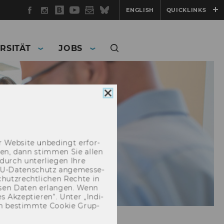
Facebook
Instagram
WU
YouTube
Newsletter
Bluesky
ENGLISH
QUICKLINKS
Blog
RSITÄT
JOBS
Cookie
Consent
schließen
 Web­site un­be­dingt er­for­
­cken, dann stim­men Sie allen
durch un­ter­lie­gen Ihre
EU-​Datenschutz an­ge­mes­se­
hutz­recht­li­chen Rech­te in
­sen Daten er­lan­gen. Wenn
 Ak­zep­tie­ren“. Unter „In­di­
­nen be­stimm­te Coo­kie Grup­