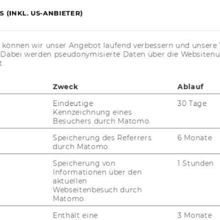
 (INKL. US-ANBIETER)
s können wir unser Angebot laufend verbessern und unsere 
. Dabei werden pseudonymisierte Daten über die Website
JOBS
t.
JOBS
Zweck
Ablauf
JOBPORTAL
Eindeutige
30 Tage
Kennzeichnung eines
RESEARCH CAREER
Besuchers durch Matomo.
WELCOME SERVICES
Speicherung des Referrers
6 Monate
durch Matomo.
JOBS MIT WU-STUDIUM
Speicherung von
1 Stunden
Informationen über den
KARRIEREKONTAKTE AN DER
aktuellen
WU
Webseitenbesuch durch
Matomo.
KARRIERENETZWERKE AN DER
WU
Enthält eine
3 Monate