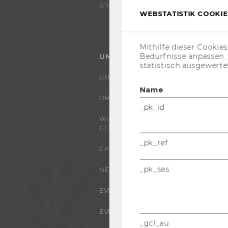
STUDENT CLUBS
WEBSTATISTIK COOKIES
Mithilfe dieser Cookie
Bedürfnisse anpassen
UNIVERSITÄT
statistisch ausgewerte
ÜBER DIE WU
Name
ORGANISATION
_pk_id
WIRTSCHAFT UND
GESELLSCHAFT
_pk_ref
CAMPUS
_pk_ses
NEWS
EVENTS ARCHIV
EVENTS
_gcl_au