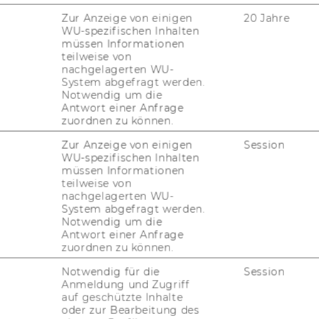
Zur Anzeige von einigen
20 Jahre
WU-spezifischen Inhalten
müssen Informationen
teilweise von
ab?
nachgelagerten WU-
System abgefragt werden.
Notwendig um die
Antwort einer Anfrage
zuordnen zu können.
Zur Anzeige von einigen
Session
WU-spezifischen Inhalten
360°-​Feedback?
müssen Informationen
teilweise von
nachgelagerten WU-
System abgefragt werden.
Notwendig um die
n für das emp­foh­le­ne
Antwort einer Anfrage
zuordnen zu können.
Notwendig für die
Session
Anmeldung und Zugriff
 rech­nen?
auf geschützte Inhalte
oder zur Bearbeitung des