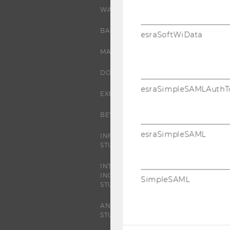
WARUM WU?
BACHELOR
esraSoftWiData
MASTER
DOKTORAT / PHD
esraSimpleSAMLAuthT
EXECUTIVE EDUCATION
BEWERBUNG UND ZULASSUNG
esraSimpleSAML
INFORMATIONEN FÜR
STUDIERENDE
INTERNATIONALE UND
INCOMING EXCHANGE
SimpleSAML
STUDIERENDE
ANGEBOTE FÜR SCHULEN UND
STUDIENINTERESSIERTE