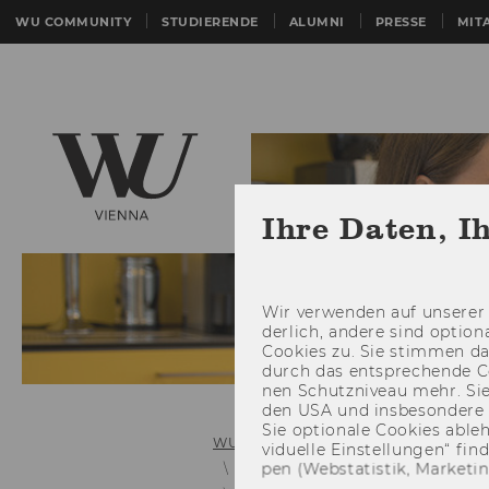
WU COMMUNITY
STUDIERENDE
ALUMNI
PRESSE
MIT
Ihre Daten, I
Wir ver­wen­den auf un­se­rer 
der­lich, an­de­re sind op­tio
Coo­kies zu. Sie stim­men 
durch das ent­spre­chen­de C
nen Schutz­ni­veau mehr. Sie 
den USA und ins­be­son­de­r
Sie op­tio­na­le Coo­kies ab­l
WU (Wirtschaftsuniversität Wien)
vi­du­el­le Ein­stel­lun­gen“ 
pen (Web­sta­tis­tik, Mar­ke­ti
Personalentwicklung und interne 