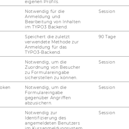
eigenen Profils.
Notwendig für die
Session
o kön­nen Sie Ihr 360°-​
Anmeldung und
Bearbeitung von Inhalten
im TYPO3 Backend.
Speichert die zuletzt
90 Tage
verwendete Methode zur
 zum Down­load:
Anmeldung für das
TYPO3-Backend.
ng für Mit­ar­bei­ten­de
Notwendig, um die
Session
Zuordnung von Besucher
ung für Füh­rungs­kräf­te
zu Formulareingabe
sicherstellen zu können.
Token
Notwendig, um die
Session
Formulareingabe
gegenüber Angriffen
abzusichern.
Notwendig zur
Session
Identifizierung des
FORSCHUNG
angemeldeten Benutzers
WU
im Kursanmeldungsystem