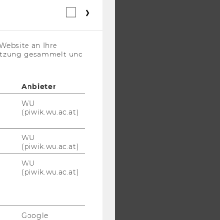
Webstatistik
Cookies
(inkl.
US-
Website an Ihre
Anbieter)
nutzung gesammelt und
Anbieter
WU
(piwik.wu.ac.at)
WU
(piwik.wu.ac.at)
WU
(piwik.wu.ac.at)
Google