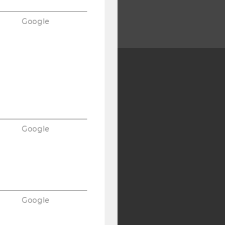
Google
Y:
SB
AMBA
Google
Google