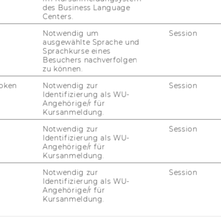
des Business Language
FORSCHUNGSPORTAL
Centers.
ST
FORSCHENDE
Notwendig um
Session
ausgewählte Sprache und
IMPACT DER FORSCHUNG
Sprachkurse eines
AL
Besuchers nachverfolgen
zu können.
ORGANISATION DER
FORSCHUNG
oken
Notwendig zur
Session
PR
Identifizierung als WU-
FORSCHUNGSINFRASTRUKTUR
Angehörige/r für
Kursanmeldung.
MI
Notwendig zur
Session
Identifizierung als WU-
UN
Angehörige/r für
Kursanmeldung.
Notwendig zur
Session
Identifizierung als WU-
Angehörige/r für
Kursanmeldung.