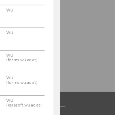
WU
Alex­an­
der.Mingst@wu.ac.at
+43 1 31336 4350
WU
WU
(forms.wu.ac.at)
WU
(forms.wu.ac.at)
WU
(esrasoft.wu.ac.at)
 COMMUNITY