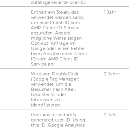
zufallsgenerierte User-ID.
Enthält ein Token, das
1 Jahr
verwendet werden kann,
um eine Client-ID vom
AMP-Client-ID-Service
abzurufen. Andere
mögliche Werte zeigen
Opt-out, Anfrage im
uTube
Newsletter
Bluesky
Gange oder einen Fehler
ACCREDITED B
beim Abrufen einer Client-
EQUIS
AAC
ID vom AMP Client ID
Service an.
--
Wird von DoubleClick
2 Jahre
(Google Tag Manager)
verwendet, um die
G WEBSEITE
Besucher nach Alter,
Geschlecht oder
Interessen zu
identifizieren.
IAL MEDIA
Contains a randomly
2 Jahr
UDIENBEWERBER*INNEN
generated user ID. Using
this ID, Google Analytics