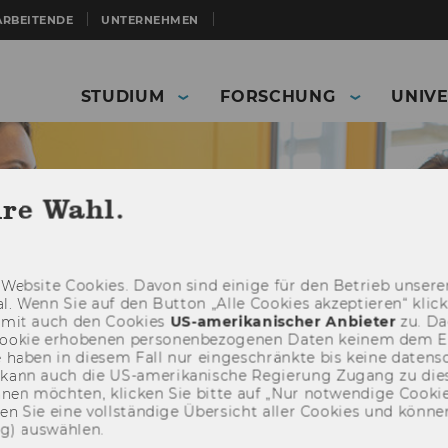
ARBEITENDE
UNTERNEHMEN
STUDIUM
FORSCHUNG
UNIVE
hre Wahl.
Web­site Coo­kies. Davon sind ei­ni­ge für den Be­trieb un­se­rer
­nal. Wenn Sie auf den But­ton „Alle Coo­kies ak­zep­tie­ren“ kli
damit auch den Coo­kies
US-​amerikanischer An­bie­ter
zu. Da­
oo­kie er­ho­be­nen per­so­nen­be­zo­ge­nen Daten kei­nem dem 
haben in die­sem Fall nur ein­ge­schränk­te bis keine da­ten­sc
e kann auch die US-​amerikanische Re­gie­rung Zu­gang zu die
eh­nen möch­ten, kli­cken Sie bitte auf „Nur not­wen­di­ge Coo­kies
Mitarbeitende
fin­den Sie eine voll­stän­di­ge Über­sicht aller Coo­kies und kön
ng) aus­wäh­len.
Weiterbildung