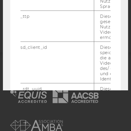
Nutzer ausge
Sprache ersch
COOKIE EINSTELLUNGEN
_ttp
Dieser Cookie
Barrierefreiheitserklärung
gesetzt, um d
Nutzung des 
Webseite
Videoplayers 
ermöglichen
sd_client_id
Dieses Cooki
speichert Dat
die aktuellen
Videoeinstell
des/ der Benu
ACCREDITED BY:
und einen per
Identifikatio
EQUIS
AACSB
_rdt_uuid
Dieses Cooki
Daten über di
Interaktionen
Benutzer*inne
Websites, auf
AMBA
Vimeo-Video
eingebettet is
vimeo_cart
Dieses Cookie