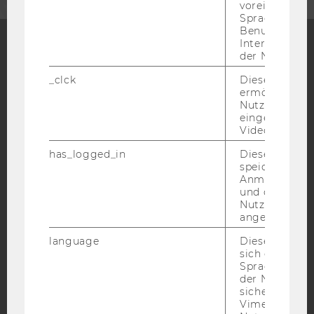
voreingestell
Sprache, Regi
Benutzernam
Interaktionsd
der Nutzer*in
Facebook
Instagram
Blog
_clck
Dieses Cooki
ermöglicht di
Nutzung des
eingebettete
YouTube
Newsletter
Bluesky
Video Players
has_logged_in
Dieses Cooki
speichert
Anmeldeinfo
und ob sich de
Nutzer*in jem
IMPRESSUM
angemeldet h
BARRIEREFREIHEITSERKLÄRUNG WEBSEITE
language
Dieses Cooki
DATENSCHUTZERKLÄRUNG
sich die
Spracheinstel
DATENSCHUTZERKLÄRUNG SOCIAL MEDIA
der Nutzer*in
sichergestellt
DATENSCHUTZERKLÄRUNG
Vimeo in der
STUDIENBEWERBER*INNEN UND STUDIERENDE