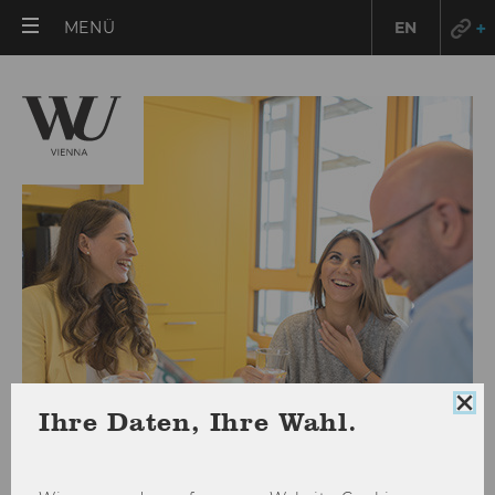
HAUPTMENÜ
MENÜ
EN
ÖFFNEN
Coo
Ihre Daten, Ihre Wahl.
Con
sch
Prämierte Forschung