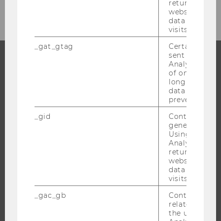
returning use
website and 
data from pre
visits.
_gat_gtag
Certain data i
sent to Googl
Analytics a 
of once per m
STUDIUM
long as it is s
data transfers
WARUM WU?
prevented.
BACHELOR
_gid
Contains a r
MASTER
generated use
Using this ID
DOKTORAT / PHD
Analytics can
EXECUTIVE EDUCATION
returning use
website and 
BEWERBUNG UND ZULASSUNG
data from pre
visits.
INFORMATIONEN FÜR STUDIERENDE
INTERNATIONALE UND INCOMING EXCHANGE STUDIERENDE
_gac_gb
Contains cam
related infor
ANGEBOTE FÜR SCHULEN UND STUDIENINTERESSIERTE
the user. If G