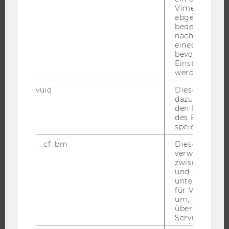
CAMPUS
Vimeo-Video
abgespielt wi
NEWS
bedeutet, das
nächsten Ans
EVENTS ARCHIV
eines Vimeo-V
EVENTS
bevorzugten
Einstellungen
WU FOUNDATION
werden.
vuid
Dieser Cookie
dazu eingeset
den Nutzungs
JOBS
des Benutzers
speichern.
JOBS
__cf_bm
Dieses Cookie
JOBPORTAL
verwendet, u
RESEARCH CAREER
zwischen Men
und Bots zu
WELCOME SERVICES
unterscheiden.
für Vimeo no
JOBS MIT WU-STUDIUM
um, um gülti
KARRIEREKONTAKTE AN DER WU
über die Nutz
Service zu s
KARRIERENETZWERKE AN DER WU