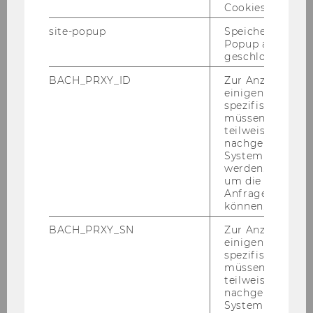
schäf­tigt sich die De­tail­um­set­zung zur Be­
Cookies.
triebs­ver­ein­ba­rung.
site-popup
Speichert ob ein
Popup ausgefüll
Wei­te­re In­for­ma­tio­nen zur
Star-​Journal Liste
,
geschlossen wur
den Department-​Journal-Ratings und den
Leis­tungs­prä­mi­en für be­son­de­re For­schungs­
BACH_PRXY_ID
Zur Anzeige von
einigen WU-
leis­tun­gen fin­den Sie
hier
.
spezifischen Inh
müssen Informa
teilweise von
nachgelagerten
Top-​Publikationen in der WU-​
System abgefra
werden. Notwen
Star-Journal Liste - Prä­mi­en­
um die Antwort 
run­de 2025
Anfrage zuordne
können.
BACH_PRXY_SN
Zur Anzeige von
Die Liste aller Pu­bli­ka­tio­nen, die durch die
WU-​
einigen WU-
Star-Journal Liste
und die
Department-​
spezifischen Inh
Journal-Ratings
prä­miert wur­den fin­den Sie
müssen Informa
teilweise von
hier
.
nachgelagerten
System abgefra