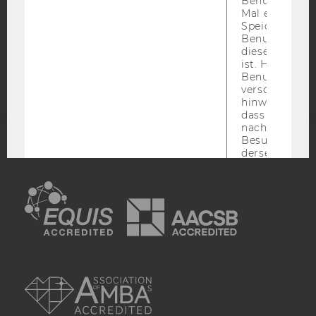
Benutzer zum
COOKIE EINSTELLUNGEN
Mal eine Seite
Speichert die 
Benutzer-ID, d
Barrierefreiheitserklärung
diese Seite e
Webseite
ist. Hotjar ver
Benutzer nich
verschiedene
hinweg.Stellt 
dass Daten v
nachfolgende
Besuchen auf
derselben We
ACCREDITED BY:
derselben Ben
zugeordnet w
EQUIS
AACSB
_hjid
Dies ist ein al
Cookie, das wi
mehr setzen, 
wenn ein Benu
noch in sein
AMBA
Browser hat,
wir seinen We
wiederverwen
zu