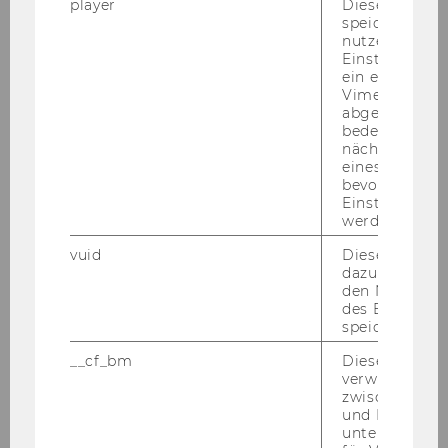
player
Dieses Cooki
speichert
nutzerspezifi
Einstellungen
ein eingebett
Vimeo-Video
abgespielt wi
bedeutet, das
nächsten Ans
eines Vimeo-V
bevorzugten
Einstellungen
werden.
vuid
Dieser Cookie
dazu eingeset
den Nutzungs
Um als Uni­ver­si­tät im in­ter­na­tio­na­len
des Benutzers
speichern.
Wett­be­werb be­stehen und lang­fris­tig er­
folg­reich sein zu kön­nen, be­darf es best­
__cf_bm
Dieses Cookie
mög­li­cher fi­nan­zi­el­ler Rah­men­be­din­
verwendet, u
zwischen Men
gun­gen und Struk­tu­ren. Des­halb freut es
und Bots zu
mich als Vi­ze­rek­tor für Fi­nan­zen und
unterscheiden.