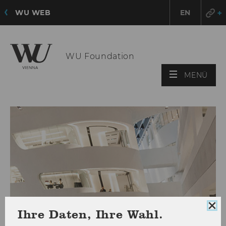
WU WEB
EN
WU Foundation
HAU
MENÜ
ÖFF
Coo
Ihre Daten, Ihre Wahl.
Con