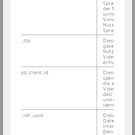
Spracheinstel
der Nutzer*in
sichergestellt
Vimeo in der
Nutzer ausge
Sprache ersch
_ttp
Dieser Cookie
gesetzt, um d
Nutzung des 
Videoplayers 
ermöglichen
sd_client_id
Dieses Cooki
Univ.-Prof. Dr. Ha­rald Ba­din­ger
speichert Dat
die aktuellen
Vi­ze­rek­tor für Fi­nan­zen und Cam­pus­ma­nage­
Videoeinstell
des/ der Benu
ment
und einen per
Identifikatio
+43 1 31336 4208
_rdt_uuid
Dieses Cooki
ha­rald.ba­din­ger@wu.ac.at
Daten über di
Interaktionen
Benutzer*inne