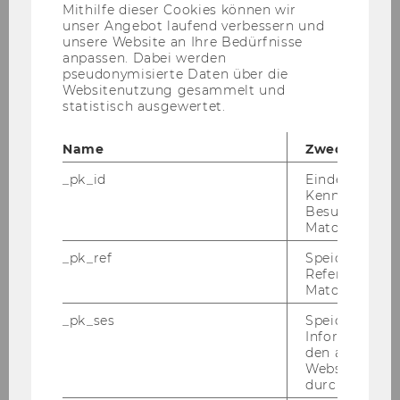
Anbieter)
Glo­ba­le Ent­wick­lun­gen und lo­ka­le Ver­än­de­run­
Mithilfe dieser Cookies können wir
unser Angebot laufend verbessern und
gen er­for­dern Ad­ap­tie­run­gen, Er­wei­te­run­gen
unsere Website an Ihre Bedürfnisse
und Neu­aus­rich­tun­gen, auch im uni­ver­si­tä­ren
anpassen. Dabei werden
Kon­text. Die Stif­tung er­mög­licht uns das zu tun
pseudonymisierte Daten über die
Websitenutzung gesammelt und
- un­ab­hän­gig vom Re­gel­be­trieb und Glo­bal­
statistisch ausgewertet.
bud­get. Da­durch kön­nen wir in der Schaf­fung
von zu­sätz­li­chen und ex­pe­ri­men­tel­len An­ge­bo­
Name
Zweck
ten an der Wirt­schafts­uni­ver­si­tät Wien un­ter­
neh­me­risch han­deln und di­rekt auf ak­tu­el­le Er­
_pk_id
Eindeutige
Kennzeichnun
eig­nis­se und drin­gen­de Be­dürf­nis­se ein­ge­hen.
Besuchers du
Matomo.
_pk_ref
Speicherung 
Referrers dur
Matomo.
_pk_ses
Speicherung 
Informatione
den aktuellen
Webseitenbe
durch Matom