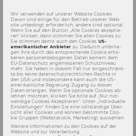
sch
Wir ver­wen­den auf un­se­rer Web­site Coo­kies.
Davon sind ei­ni­ge für den Be­trieb un­se­rer Web­
site un­be­dingt er­for­der­lich, an­de­re sind op­tio­nal.
Die WU Foundation.
Wenn Sie auf den But­ton „Alle Coo­kies ak­zep­tie­
ren“ kli­cken, dann stim­men Sie allen Coo­kies zu.
Sie stim­men damit auch den Coo­kies
US-​
amerikanischer An­bie­ter
zu. Da­durch un­ter­lie­
gen Ihre durch das ent­spre­chen­de Coo­kie er­ho­
be­nen per­so­nen­be­zo­ge­nen Daten kei­nem dem
EU-​Datenschutz an­ge­mes­se­nen Schutz­ni­veau
mehr. Sie haben in die­sem Fall nur ein­ge­schränk­
te bis keine da­ten­schutz­recht­li­chen Rech­te in
den USA und ins­be­son­de­re kann auch die US-​
amerikanische Re­gie­rung Zu­gang zu die­sen
Daten er­lan­gen. Wenn Sie op­tio­na­le Coo­kies ab­
leh­nen möch­ten, kli­cken Sie bitte auf „Nur not­
wen­di­ge Coo­kies Ak­zep­tie­ren“. Unter „In­di­vi­du­el­le
Ein­stel­lun­gen“ fin­den Sie eine voll­stän­di­ge Über­
sicht aller Coo­kies und kön­nen be­stimm­te Coo­
kie Grup­pen (Web­sta­tis­tik, Mar­ke­ting) aus­wäh­len.
Weitere Informationen zu den Cookies auf der
Website und zur Verarbeitung