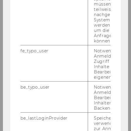
müssen Informa
sche In­sti­tu­ti­on, die stark an der Seite der WU
teilweise von
steht und wirkt.
nachgelagerten
System abgefra
Sie ist ein An­ge­bot an Pri­vat­per­so­nen und Stif­
werden. Notwen
tun­gen, die nach­hal­tig wir­ken wol­len.
um die Antwort 
Anfrage zuordne
können.
fe_typo_user
Notwendig für d
Anmeldung und
Zugriff auf gesc
Inhalte oder zur
Bearbeitung des
eigenen Profils.
be_typo_user
Notwendig für d
Anmeldung und
Bearbeitung von
Inhalten im TYP
Backend.
be_lastLoginProvider
Speichert die zul
verwendete Met
zur Anmeldung f