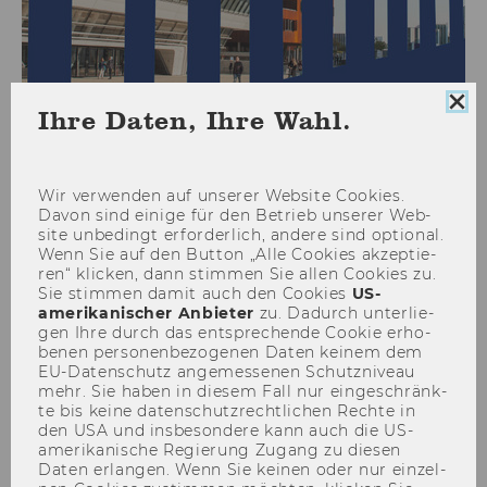
Coo
Ihre Daten, Ihre Wahl.
Con
sch
BACHELOR-PROGRAMME
Wir ver­wen­den auf un­se­rer Web­site Coo­kies.
Davon sind ei­ni­ge für den Be­trieb un­se­rer Web­
site un­be­dingt er­for­der­lich, an­de­re sind op­tio­nal.
MASTER-PROGRAMME
Wenn Sie auf den But­ton „Alle Coo­kies ak­zep­tie­
ren“ kli­cken, dann stim­men Sie allen Coo­kies zu.
Sie stim­men damit auch den Coo­kies
US-​
amerikanischer An­bie­ter
zu. Da­durch un­ter­lie­
DOKTORAT UND PHD
gen Ihre durch das ent­spre­chen­de Coo­kie er­ho­
be­nen per­so­nen­be­zo­ge­nen Daten kei­nem dem
EU-​Datenschutz an­ge­mes­se­nen Schutz­ni­veau
mehr. Sie haben in die­sem Fall nur ein­ge­schränk­
EXECUTIVE EDUCATION
te bis keine da­ten­schutz­recht­li­chen Rech­te in
den USA und ins­be­son­de­re kann auch die US-​
amerikanische Re­gie­rung Zu­gang zu die­sen
NEWS
Daten er­lan­gen. Wenn Sie kei­nen oder nur ein­zel­