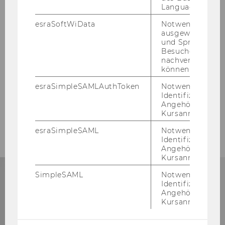
Language Center
esraSoftWiData
Notwendig um
ausgewählte Sp
und Sprachkurse
Besuchers
nachverfolgen z
können.
esraSimpleSAMLAuthToken
Notwendig zur
Identifizierung 
Angehörige/r für
Über 10.000 Studieninteressierte
Kursanmeldung.
bei WU-Aufnahmeprüfungen
esraSimpleSAML
Notwendig zur
Identifizierung 
Angehörige/r für
Kursanmeldung.
SimpleSAML
Notwendig zur
Identifizierung 
FORSCHUNG
Angehörige/r für
Kursanmeldung.
ZUM FORSCHUNGSPORTAL