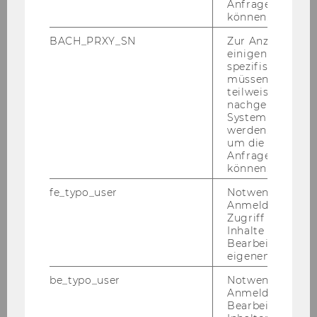
Anfrage zuordne
können.
BACH_PRXY_SN
Zur Anzeige von
einigen WU-
spezifischen Inh
müssen Informa
teilweise von
nachgelagerten
System abgefra
werden. Notwen
um die Antwort 
Anfrage zuordne
können.
WU Events
fe_typo_user
Notwendig für d
Anmeldung und
Zugriff auf gesc
ZUM EVENTKALENDER
Inhalte oder zur
Bearbeitung des
eigenen Profils.
be_typo_user
Notwendig für d
Anmeldung und
Bearbeitung von