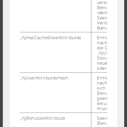
verwendet, u
Benutzersitz
identifizieren.
Speicherdaue
Verlängert sic
FORSCHUNG
Benutzeraktivi
FORSCHUNGSPORTAL
_hjHasCachedUserAttributes
Ermöglicht e
nachzuvollzie
FORSCHENDE
die Daten in
IMPACT DER FORSCHUNG
_hjUserAttrib
Storage auf 
ORGANISATION DER FORSCHUNG
neuesten Stan
FORSCHUNGSINFRASTRUKTUR
oder nicht.
_hjUserAttributesHash
Ermöglicht e
nachzuvollzie
sich ein
UNIVERSITÄT
Benutzerattri
geändert hat
aktualisiert 
ÜBER DIE WU
muss.
ORGANISATION
_hjBenutzerAttribute
Speichert
WIRTSCHAFT UND GESELLSCHAFT
Benutzerattri