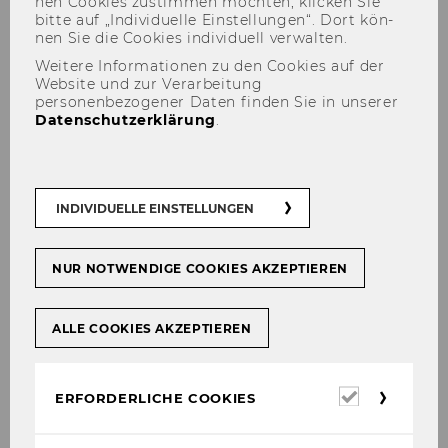
nen Coo­kies zu­stim­men möch­ten, kli­cken Sie
ZUM NEWSROOM
bitte auf „In­di­vi­du­el­le Ein­stel­lun­gen“. Dort kön­
nen Sie die Coo­kies in­di­vi­du­ell ver­wal­ten.
Weitere Informationen zu den Cookies auf der
Website und zur Verarbeitung
personenbezogener Daten finden Sie in unserer
Datenschutzerklärung
.
INDIVIDUELLE EINSTELLUNGEN
NUR NOTWENDIGE COOKIES AKZEPTIEREN
ALLE COOKIES AKZEPTIEREN
WU startet “Journalist in
Residence“
Erforderl
ERFORDERLICHE COOKIES
Cookies