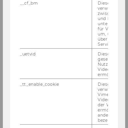
__cf_bm
Dieses Cookie
verwendet, u
zwischen Men
und Bots zu
unterscheiden.
für Vimeo no
um, um gülti
über die Nutz
Service zu s
_uetvid
Dieses Cookie
think:impact - Dabei sein, wenn Denken
gesetzt, um d
Nutzung des 
zur Zukunft wird
Videoplayers 
ermöglichen
_tt_enable_cookie
Dieses Cookie
verwendet, u
Vimeo-
Videoeinbett
der WU-Websi
ermöglichen 
andere nicht 
bezeichnete 