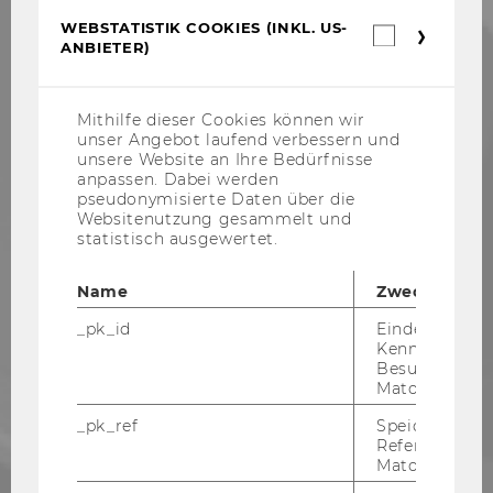
WEBSTATISTIK COOKIES (INKL. US-
Webstatis
ANBIETER)
Cookies
(inkl.
US-
Anbieter)
Mithilfe dieser Cookies können wir
unser Angebot laufend verbessern und
unsere Website an Ihre Bedürfnisse
anpassen. Dabei werden
pseudonymisierte Daten über die
Websitenutzung gesammelt und
statistisch ausgewertet.
Name
Zweck
_pk_id
Eindeutige
Kennzeichnun
Besuchers du
Matomo.
_pk_ref
Speicherung 
Referrers dur
Matomo.