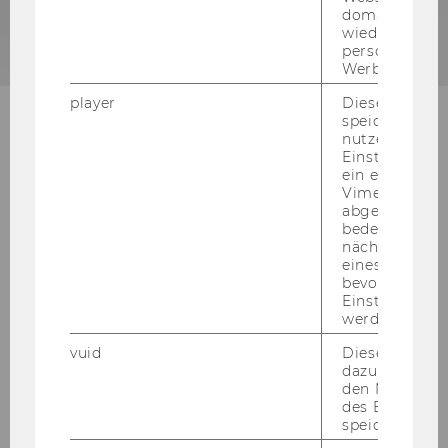
domainübergr
wiedererkenn
personalisiert
Werbung auss
player
Dieses Cooki
speichert
JOBS
nutzerspezifi
Einstellungen
ein eingebett
ZUM JOBPORTAL
Vimeo-Video
abgespielt wi
bedeutet, das
nächsten Ans
eines Vimeo-V
bevorzugten
Einstellungen
werden.
vuid
Dieser Cookie
dazu eingeset
den Nutzungs
des Benutzers
speichern.