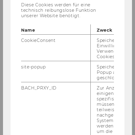
Diese Cookies werden für eine
technisch reibungslose Funktion
unserer Website benötigt.
Name
Zweck
CookieConsent
Speichert Ihre
Einwilligung zur
Verwendung vo
Cookies.
site-popup
Speichert ob ein
Popup ausgefüll
geschlossen wur
BACH_PRXY_ID
Zur Anzeige von
OeNB unterstützt
einigen WU-
spezifischen Inh
Wissenschafter*innen mit 3,2 Mio
müssen Informa
EUR
teilweise von
nachgelagerten
System abgefra
werden. Notwen
um die Antwort 