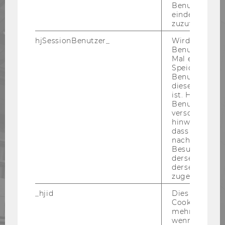
Benutzer*in e
eindeutige ID
zuzuweisen
66
hjSessionBenutzer_
Wird gesetzt,
Benutzer zum
Mal eine Seite
INSTITUTE
Speichert die 
Benutzer-ID, d
diese Seite e
ist. Hotjar ver
2.603
Benutzer nich
verschiedene
hinweg.Stellt 
dass Daten v
MITARBEITENDE
nachfolgende
Besuchen auf
derselben We
derselben Ben
zugeordnet w
240
_hjid
Dies ist ein al
Cookie, das wi
PARTNERUNIVERSITÄTEN
mehr setzen, 
wenn ein Benu