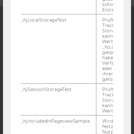
sofort nach s
Erstellung ge
_hjLocalStorageTest
Prüft, ob der 
Tracking Code
Facebook
Instagram
Blog
Storage verw
kann. Wenn ja
Wert 1 gesetzt
_hjLocalStora
YouTube
Newsletter
Bluesky
gespeicherte
haben keine
Verfallszeit, 
aber fast sofo
ihrer Erstellu
gelöscht.
IMPRESSUM
_hjSessionStorageTest
Prüft, ob der 
Tracking Cod
BARRIEREFREIHEITSERKLÄRUNG WEBSEITE
Storage verw
DATENSCHUTZERKLÄRUNG
kann. Wenn ja
Wert von 1 ges
DATENSCHUTZERKLÄRUNG SOCIAL MEDIA
_hjIncludedInPageviewSample
Wird gesetzt
DATENSCHUTZERKLÄRUNG
festzustellen,
STUDIENBEWERBER*INNEN UND STUDIERENDE
Nutzer in die