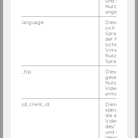
und ob sich de
Nutzer*in jem
angemeldet h
language
Dieses Cooki
sich die
Spracheinstel
der Nutzer*in
sichergestellt
Vimeo in der
Nutzer ausge
Sprache ersch
_ttp
Dieser Cookie
gesetzt, um d
Nutzung des 
Videoplayers 
ermöglichen
sd_client_id
Dieses Cooki
speichert Dat
die aktuellen
Videoeinstell
des/ der Benu
und einen per
Identifikatio