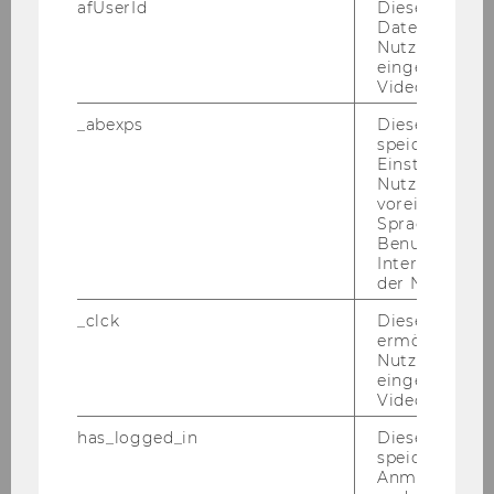
afUserId
Dieses Cooki
Daten von
Nutzer*innen,
eingebettete
Videos intera
_abexps
Dieses Cooki
speichert get
Einstellungen
Nutzer*in, zB.
voreingestell
Sprache, Regi
Benutzernam
Interaktionsd
Jobs an der WU
der Nutzer*in
Mehr als 2.400 Mitarbeitende, viele davon
_clck
Dieses Cooki
aus aller Welt! Und sie alle arbeiten an
ermöglicht di
Nutzung des
der Zukunft. Möchten Sie dabei sein? Hier
eingebettete
geht’s zu unseren aktuellen
Video Players
Jobangeboten.
has_logged_in
Dieses Cooki
speichert
JOBS FINDEN
Anmeldeinfo