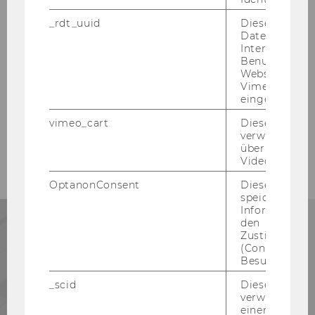
Unsere Benefits
_rdt_uuid
Dieses Cooki
Zukunftsstark und
Daten über di
mitarbeitendenorientiert. Bei uns finden
Interaktionen
Benutzer*inne
Sie beides: Die WU ist eine
Websites, auf
unterstützende Arbeitgeberin, bei der Sie
Vimeo-Video
Ihr Potential entfalten können.
eingebettet is
vimeo_cart
Dieses Cookie
MEHR ERFAHREN
verwendet, u
überprüfen, wi
Video abgespi
OptanonConsent
Dieses Cooki
speichert
Informatione
den
Zustimmungs
(Consent) ein
21.833
Besuchers.
_scid
Dieses Cookie
STUDIERENDE
verwendet, u
einem/einer