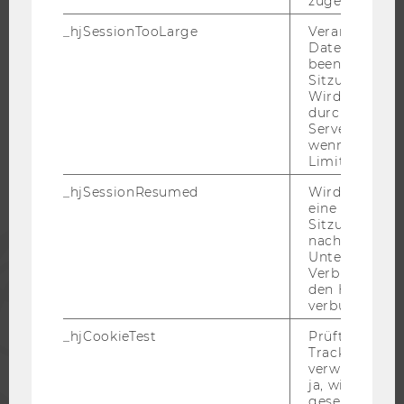
zugeordnet w
_hjSessionTooLarge
Veranlasst Hot
Datenerfassu
beenden, wen
WU COMMUNITY
Sitzung zu vie
Wird automat
durch ein Sig
STUDIERENDE
Servers best
wenn die Sitz
Limit überschr
ALUMNI
_hjSessionResumed
Wird gesetzt,
eine
Sitzung/Aufz
PRESSE
nach einer
Unterbrechun
Verbindung w
den Hotjar-Se
MITARBEITENDE
verbunden wir
_hjCookieTest
Prüft, ob der 
UNTERNEHMEN
Tracking Cod
verwenden ka
ja, wird ein W
gesetzt. Wird 