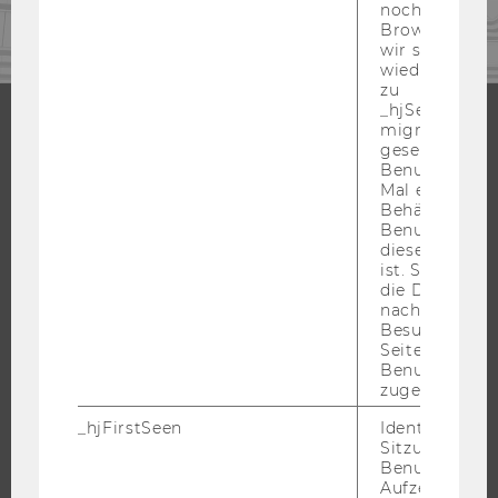
noch in sein
Browser hat,
wir seinen We
wiederverwen
zu
_hjSessionUser
migrieren. Wi
gesetzt, wenn
STUDIUM
Benutzer zum
Mal eine Seite
WARUM WU?
Behält die Hot
Benutzer-ID be
BACHELOR
diese Seite e
MASTER
ist. Stellt sic
die Daten von
DOKTORAT / PHD
nachfolgende
Besuchen der
EXECUTIVE EDUCATION
Seite derselb
BEWERBUNG UND ZULASSUNG
Benutzer-ID
zugeordnet w
INFORMATIONEN FÜR STUDIERENDE
_hjFirstSeen
Identifiziert d
INTERNATIONALE UND INCOMING EXCHANGE STUDIERENDE
Sitzung eines
ANGEBOTE FÜR SCHULEN UND STUDIENINTERESSIERTE
Benutzers. Wi
Aufzeichnungs
STUDENT CLUBS