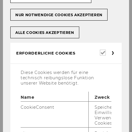
stant and as­so­cia­te pro­fes­sors, and full pro­fes­
sors. Their com­bi­ned aca­de­mic out­put
NUR NOTWENDIGE COOKIES AKZEPTIEREN
amounts to over 1,100 aca­de­mic pu­bli­ca­ti­ons
per year. See our
PURE re­se­arch da­ta­ba­se
for
ALLE COOKIES AKZEPTIEREN
an over­view of all WU re­se­ar­chers and their pu­
bli­ca­ti­ons.
Erforderl
ERFORDERLICHE COOKIES
Cookies
Diese Cookies werden für eine
technisch reibungslose Funktion
unserer Website benötigt.
Name
Zweck
CookieConsent
Speichert Ihre
Einwilligung zur
Verwendung vo
Cookies.