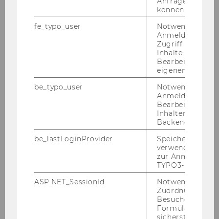
Anfrage zuordne
können.
Forschende
fe_typo_user
Notwendig für d
Anmeldung und
Zugriff auf gesc
MORe – Meet Our Researchers 2026
Inhalte oder zur
Bearbeitung des
MORe – Meet Our Researchers 2025
eigenen Profils.
be_typo_user
Notwendig für d
MORe – Meet Our Researchers 2024
Anmeldung und
Bearbeitung von
Researcher of the Month 2023
Inhalten im TYP
Backend.
Researcher of the Month 2022
be_lastLoginProvider
Speichert die zul
verwendete Met
Researcher of the Month 2021
zur Anmeldung f
TYPO3-Backend.
Researcher of the Month 2020
ASP.NET_SessionId
Notwendig, um 
Zuordnung von
Researcher of the Month 2019
Besucher zu
Formulareingab
Researcher of the Month 2018
sicherstellen zu