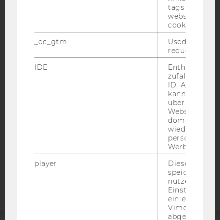
tags on the G
website read 
cookie.
_dc_gtm
Used to throt
request rate.
IMPRESSUM
BARRIEREFREIHEITSERKLÄRUNG WEBSEITE
IDE
Enthält eine
zufallsgenerie
DATENSCHUTZERKLÄRUNG
ID. Anhand di
kann Google 
DATENSCHUTZERKLÄRUNG SOCIAL MEDIA
über verschie
DATENSCHUTZERKLÄRUNG
Websites
STUDIENBEWERBER*INNEN UND STUDIERENDE
domainübergr
wiedererkenn
COOKIE EINSTELLUNGEN
personalisiert
Werbung auss
Barrierefreiheitserklärung
player
Dieses Cooki
Webseite
speichert
nutzerspezifi
Einstellungen
ein eingebett
Vimeo-Video
abgespielt wi