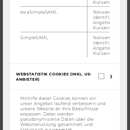
Kursanmeldung.
BACHELOR
esraSimpleSAML
Notwendig zur
MASTER
Identifizierung 
Angehörige/r für
DOKTORAT / PHD
Kursanmeldung.
EXECUTIVE EDUCATION
SimpleSAML
Notwendig zur
BEWERBUNG UND ZULASSUNG
Identifizierung 
Angehörige/r für
INFORMATIONEN FÜR STUDIERENDE
Kursanmeldung.
INTERNATIONALE UND INCOMING EXCHANGE STUDIERENDE
ANGEBOTE FÜR SCHULEN UND STUDIENINTERESSIERTE
WEBSTATISTIK COOKIES (INKL. US-
STUDENT CLUBS
Webstatis
ANBIETER)
Cookies
(inkl.
US-
Anbieter)
Mithilfe dieser Cookies können wir
FORSCHUNG
unser Angebot laufend verbessern und
unsere Website an Ihre Bedürfnisse
FORSCHUNGSPORTAL
anpassen. Dabei werden
pseudonymisierte Daten über die
FORSCHENDE
Websitenutzung gesammelt und
IMPACT DER FORSCHUNG
statistisch ausgewertet.