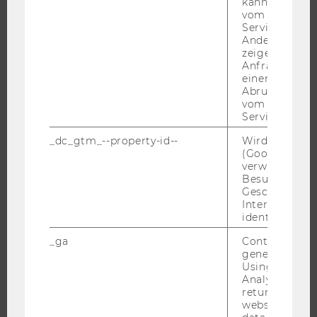
kann, um eine
vom AMP-Clie
JOBS
Service abzur
Andere mögli
JOBS
zeigen Opt-ou
Anfrage im G
JOBPORTAL
einen Fehler 
RESEARCH CAREER
Abrufen einer
vom AMP Clie
WELCOME SERVICES
Service an.
JOBS MIT WU-STUDIUM
_dc_gtm_--property-id--
Wird von Dou
KARRIEREKONTAKTE AN DER WU
(Google Tag 
verwendet, u
KARRIERENETZWERKE AN DER WU
Besucher nach
Geschlecht o
Interessen zu
identifizieren.
_ga
Contains a r
WU COMMUNITY
generated use
Using this ID
Analytics can
STUDIERENDE
returning use
website and 