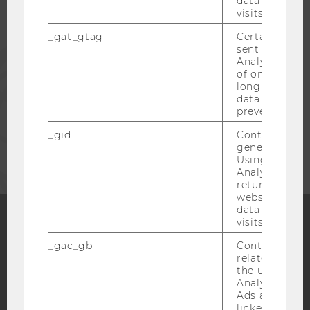
data from pre
ALUMNI
visits.
_gat_gtag
Certain data i
sent to Googl
PRESSE
Analytics a 
of once per m
long as it is s
MITARBEITENDE
data transfers
prevented.
_gid
Contains a r
UNTERNEHMEN
generated use
Using this ID
Analytics can
returning use
website and 
data from pre
visits.
Facebook
Instagram
Blog
_gac_gb
Contains cam
related infor
the user. If G
Analytics and
Ads accounts 
YouTube
Newsletter
Bluesky
linked, the co