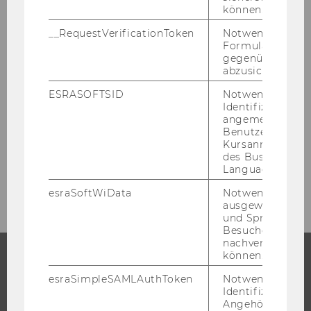
können.
Researcher of the Month 2017
__RequestVerificationToken
Notwendig, um 
Formulareingab
Researcher of the Month 2016
gegenüber Angri
abzusichern.
ESRASOFTSID
Notwendig zur
Impact der Forschung
Identifizierung 
angemeldeten
Benutzers im
Organisation der Forschung
Kursanmeldung
des Business
Language Center
Forschungsinfrastruktur
esraSoftWiData
Notwendig um
ausgewählte Sp
und Sprachkurse
Besuchers
nachverfolgen z
können.
esraSimpleSAMLAuthToken
Notwendig zur
STUDIUM
Identifizierung 
Angehörige/r für
WARUM WU?