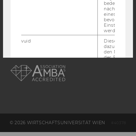
bedeutet, das
nächsten Ans
ACCREDITED BY:
eines Vimeo-V
bevorzugten
EQUIS
AACSB
Einstellungen
werden.
vuid
Dieser Cookie
dazu eingeset
den Nutzungs
des Benutzers
AMBA
speichern.
__cf_bm
Dieses Cookie
verwendet, u
zwischen Men
und Bots zu
unterscheiden.
für Vimeo no
um, um gülti
über die Nutz
Service zu s
© 2026 WIRTSCHAFTSUNIVERSITÄT WIEN
#40378
_uetvid
Dieses Cookie
gesetzt, um d