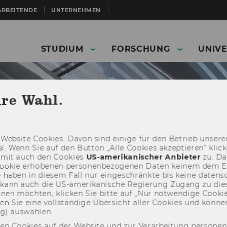
ARBEITENDE
UNTERNEHMEN
STUDIUM
FORSCHUNG
UNIVE
hre Wahl.
Web­site Coo­kies. Davon sind ei­ni­ge für den Be­trieb un­se­rer
­nal. Wenn Sie auf den But­ton „Alle Coo­kies ak­zep­tie­ren“ kli
damit auch den Coo­kies
US-​amerikanischer An­bie­ter
zu. Da­
oo­kie er­ho­be­nen per­so­nen­be­zo­ge­nen Daten kei­nem dem 
haben in die­sem Fall nur ein­ge­schränk­te bis keine da­ten­sc
e kann auch die US-​amerikanische Re­gie­rung Zu­gang zu die
eh­nen möch­ten, kli­cken Sie bitte auf „Nur not­wen­di­ge Coo­kies
fin­den Sie eine voll­stän­di­ge Über­sicht aller Coo­kies und kön
Universität
Events Archiv
ng) aus­wäh­len.
den Cookies auf der Website und zur Verarbeitung persone