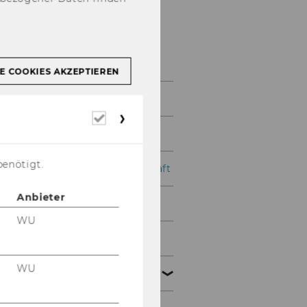
Universität
E COOKIES AKZEPTIEREN
Über die WU
Erforderliche
Cookies
Organisation
benötigt.
Wirtschaft und Gesellschaft
Anbieter
Campus
WU
News
WU
Events Archiv