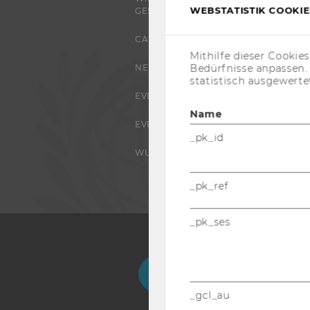
WEBSTATISTIK COOKIES
GESELLSCHAFT
CAMPUS
Mithilfe dieser Cookie
Bedürfnisse anpassen
NEWS
statistisch ausgewerte
EVENTS ARCHIV
Name
EVENTS
_pk_id
WU FOUNDATION
_pk_ref
_pk_ses
Facebook
Instagram
Blog
Yo
_gcl_au