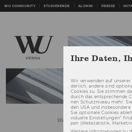
WU COMMUNITY
STUDIERENDE
ALUMNI
PRESSE
MIT
Ihre Daten, I
Wir ver­wen­den auf un­se­rer 
der­lich, an­de­re sind op­tio
Coo­kies zu. Sie stim­men 
durch das ent­spre­chen­de C
nen Schutz­ni­veau mehr. Sie 
den USA und ins­be­son­de­r
Sie op­tio­na­le Coo­kies ab­l
vi­du­el­le Ein­stel­lun­gen“ 
WU (Wirtschaftsuniversität Wien)
pen (Web­sta­tis­tik, Mar­ke­ti
Weitere Informationen zu 