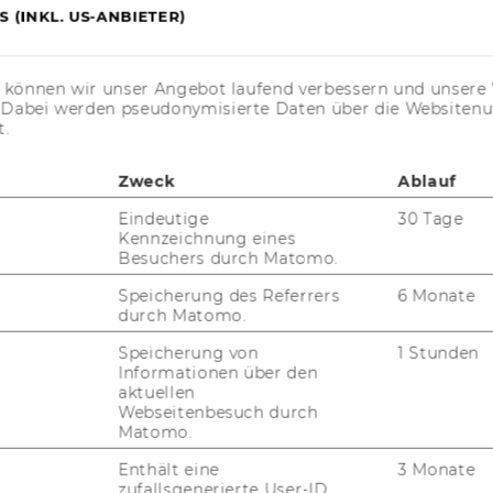
 (INKL. US-ANBIETER)
WELCOME SERVICES
s können wir unser Angebot laufend verbessern und unsere 
JOBS MIT WU-STUDIUM
. Dabei werden pseudonymisierte Daten über die Website
t.
KARRIEREKONTAKTE AN DER
WU
Zweck
Ablauf
KARRIERENETZWERKE AN DER
Eindeutige
30 Tage
WU
Kennzeichnung eines
Besuchers durch Matomo.
Speicherung des Referrers
6 Monate
durch Matomo.
Speicherung von
1 Stunden
Informationen über den
aktuellen
Webseitenbesuch durch
uTube
Newsletter
Bluesky
ACCREDITED B
Matomo.
EQUIS
AAC
Enthält eine
3 Monate
zufallsgenerierte User-ID.