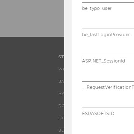
be_typo_user
be_lastLoginProvider
STUDIUM
ASP.NET_SessionId
WARUM WU?
BACHELOR
__RequestVerification
MASTER
DOKTORAT / PHD
ESRASOFTSID
EXECUTIVE EDUCATION
BEWERBUNG UND ZULASSUNG