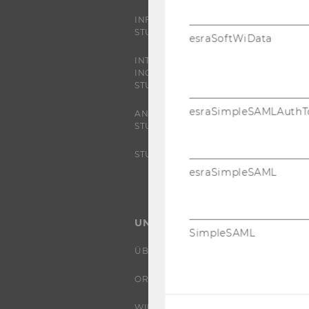
INFORMATIONEN FÜR
STUDIERENDE
esraSoftWiData
INTERNATIONALE UND
INCOMING EXCHANGE
STUDIERENDE
esraSimpleSAMLAuthT
ANGEBOTE FÜR SCHULEN UND
STUDIENINTERESSIERTE
STUDENT CLUBS
esraSimpleSAML
UNIVERSITÄT
SimpleSAML
ÜBER DIE WU
ORGANISATION
WIRTSCHAFT UND