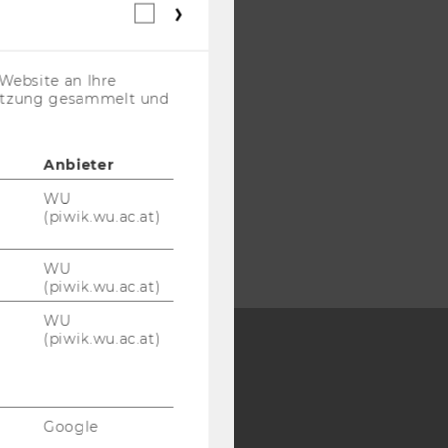
Webstatistik
Cookies
(inkl.
US-
Website an Ihre
Anbieter)
nutzung gesammelt und
Anbieter
WU
(piwik.wu.ac.at)
WU
(piwik.wu.ac.at)
WU
(piwik.wu.ac.at)
Y:
SB
AMBA
Google