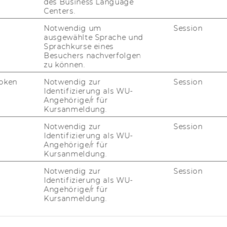
MI
des Business Language
Centers.
Notwendig um
Session
UN
ausgewählte Sprache und
Sprachkurse eines
Besuchers nachverfolgen
zu können.
oken
Notwendig zur
Session
Identifizierung als WU-
Angehörige/r für
Kursanmeldung.
Notwendig zur
Session
Identifizierung als WU-
Angehörige/r für
Kursanmeldung.
JOBS
Notwendig zur
Session
Identifizierung als WU-
JOBS
Angehörige/r für
Kursanmeldung.
JOBPORTAL
RESEARCH CAREER