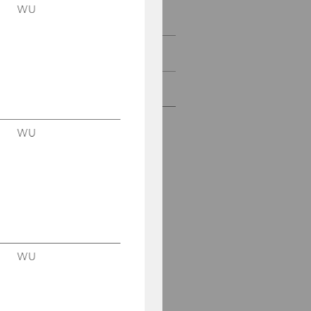
WU
Events Detail
Events
WU Foundation
WU
WU
ZU DEN TER­MI­NEN