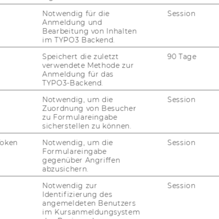
Notwendig für die
Session
Anmeldung und
Bearbeitung von Inhalten
im TYPO3 Backend.
Speichert die zuletzt
90 Tage
verwendete Methode zur
Anmeldung für das
TYPO3-Backend.
FORSCHUNG
Notwendig, um die
Session
WU
Zuordnung von Besucher
FORSCHUNGSPORTAL
zu Formulareingabe
sicherstellen zu können.
ST
FORSCHENDE
Token
Notwendig, um die
Session
Formulareingabe
IMPACT DER FORSCHUNG
gegenüber Angriffen
AL
abzusichern.
ORGANISATION DER
FORSCHUNG
Notwendig zur
Session
PR
Identifizierung des
FORSCHUNGSINFRASTRUKTUR
angemeldeten Benutzers
im Kursanmeldungsystem