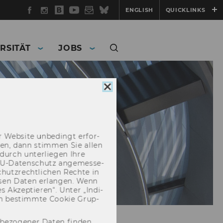
Facebook
Instagram
WU
YouTube
Newsletter
Bluesky
ENGLISH
QUICKLINKS
Blog
RSITÄT
JOBS
Cookie
Consent
schließen
 Web­site un­be­dingt er­for­
­cken, dann stim­men Sie allen
durch un­ter­lie­gen Ihre
EU-​Datenschutz an­ge­mes­se­
hutz­recht­li­chen Rech­te in
­sen Daten er­lan­gen. Wenn
 Ak­zep­tie­ren“. Unter „In­di­
­nen be­stimm­te Coo­kie Grup­
nbezogener Daten finden