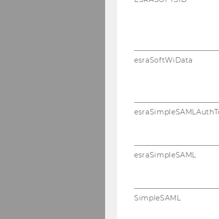
Wirt­sc
Wirt­schafts­in­fo
esraSoftWiData
esraSimpleSAMLAuthT
esraSimpleSAML
Öf­fent­li­
SimpleSAML