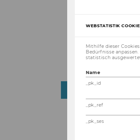
Stra­t
WEBSTATISTIK COOKIES
Mithilfe dieser Cookie
Bedürfnisse anpassen
statistisch ausgewerte
Name
_pk_id
For­schungs­in­sti­tu­te
_pk_ref
A
_pk_ses
In­ter­n