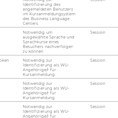
Identifizierung des
angemeldeten Benutzers
hafts­kom­mu­ni­ka­ti­on
im Kursanmeldungsystem
des Business Language
Centers.
r­ma­tik und Ope­ra­ti­ons Ma­nage­
Notwendig um
Session
ment
ausgewählte Sprache und
Sprachkurse eines
Besuchers nachverfolgen
zu können.
Ma­nage­ment
oken
Notwendig zur
Session
Identifizierung als WU-
Mar­ke­ting
Angehörige/r für
Kursanmeldung.
Notwendig zur
Session
ches Recht und Steu­er­recht
Identifizierung als WU-
Angehörige/r für
Kursanmeldung.
Pri­vat­recht
Notwendig zur
Session
Identifizierung als WU-
Angehörige/r für