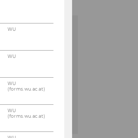
WU
Mit­tei­lungs­
blatt
Das Mit­tei­
lungs­blatt ist
WU
das of­fi­zi­el­le
Pu­bli­ka­ti­ons­or­
gan der WU
WU
und er­scheint
(forms.wu.ac.at)
jeden Mitt­
woch.
WU
(forms.wu.ac.at)
LESEN
WU