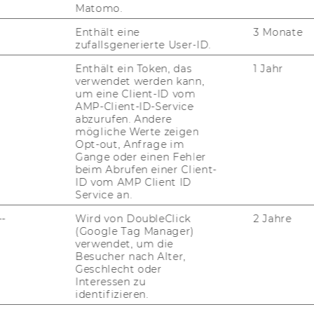
Matomo.
Enthält eine
3 Monate
­nen und Ge­nos­sen­schaf­ten
zufallsgenerierte User-ID.
Enthält ein Token, das
1 Jahr
verwendet werden kann,
ryp­to­öko­no­mie
um eine Client-ID vom
AMP-Client-ID-Service
abzurufen. Andere
und Flucht­for­schung und -​
mögliche Werte zeigen
management
Opt-out, Anfrage im
Gange oder einen Fehler
beim Abrufen einer Client-
ID vom AMP Client ID
eu­ro­päi­sches Wirt­schafts­recht
Service an.
--
Wird von DoubleClick
2 Jahre
(Google Tag Manager)
Im­mo­bi­li­en­wirt­schaft
verwendet, um die
Besucher nach Alter,
Geschlecht oder
­lie­rungs­öko­no­mie
Interessen zu
identifizieren.