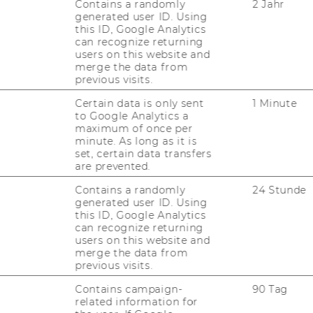
Contains a randomly
2 Jahr
che Ka­pi­tal­markt­for­schung
generated user ID. Using
this ID, Google Analytics
can recognize returning
y Chain Ma­nage­ment
users on this website and
merge the data from
previous visits.
ge­ment and Go­ver­nan­ce
Certain data is only sent
1 Minute
to Google Analytics a
maximum of once per
minute. As long as it is
r­tei­lungs­fra­gen
set, certain data transfers
are prevented.
Contains a randomly
24 Stunde
generated user ID. Using
mehr
this ID, Google Analytics
can recognize returning
users on this website and
merge the data from
I & Sci­en­ti­fic Com­pu­ting
previous visits.
Contains campaign-
90 Tag
related information for
ging Mar­kets & CEE