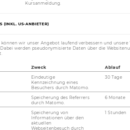
So­zio­öko­no­mie
Kursanmeldung.
e­gy and In­no­va­ti­on
 (INKL. US-ANBIETER)
Volks­wirt­schaft
s können wir unser Angebot laufend verbessern und unsere 
. Dabei werden pseudonymisierte Daten über die Website
t.
Welt­han­del
Zweck
Ablauf
Eindeutige
30 Tage
Kennzeichnung eines
mehr
Besuchers durch Matomo.
Speicherung des Referrers
6 Monate
durch Matomo.
l­ters­öko­no­mie
Speicherung von
1 Stunden
Informationen über den
aktuellen
a­tio­na­le Be­steue­rung
Webseitenbesuch durch