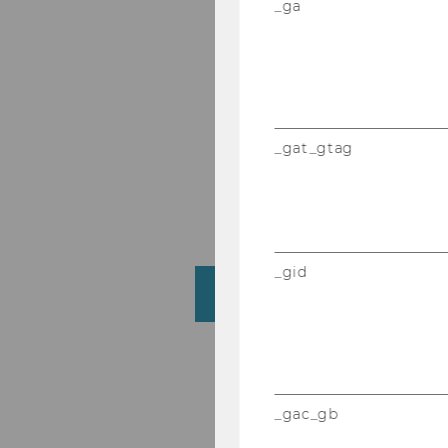
_ga
Stra­te­gi­s
Sup­pl
Urban Ma­na
_gat_gtag
Ve
_gid
Kom­pe­tenz­zen­tren
Ap­p­lied A
_gac_gb
Emer­