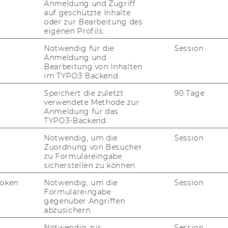
Anmeldung und Zugriff
auf geschützte Inhalte
oder zur Bearbeitung des
eigenen Profils.
Notwendig für die
Session
Anmeldung und
sa­ti­on der Ein­rich­tun­
Bearbeitung von Inhalten
im TYPO3 Backend.
und/oder For­schung
Speichert die zuletzt
90 Tage
verwendete Methode zur
Anmeldung für das
TYPO3-Backend.
Notwendig, um die
Session
mehr
Zuordnung von Besucher
zu Formulareingabe
sicherstellen zu können.
Token
Notwendig, um die
Session
y­tics and De­cis­i­on Sci­en­ces
Formulareingabe
gegenüber Angriffen
abzusichern.
 Ac­coun­ting & Sta­tis­tics
Notwendig zur
Session