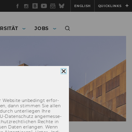
Facebook
Instagram
WU
YouTube
Newsletter
Bluesky
ENGLISH
QUICKLINKS
Blog
RSITÄT
JOBS
Cookie
Consent
schließen
 Web­site un­be­dingt er­for­
­cken, dann stim­men Sie allen
durch un­ter­lie­gen Ihre
EU-​Datenschutz an­ge­mes­se­
hutz­recht­li­chen Rech­te in
­sen Daten er­lan­gen. Wenn