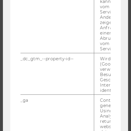
kann, um eine
vom AMP-Clie
Service abzur
Andere mögli
JOBS
zeigen Opt-ou
Anfrage im G
JOBS
einen Fehler 
Abrufen einer
JOBPORTAL
vom AMP Clie
RESEARCH CAREER
Service an.
WELCOME SERVICES
_dc_gtm_--property-id--
Wird von Dou
(Google Tag 
JOBS MIT WU-STUDIUM
verwendet, u
KARRIEREKONTAKTE AN DER WU
Besucher nach
Geschlecht o
KARRIERENETZWERKE AN DER WU
Interessen zu
identifizieren.
_ga
Contains a r
generated use
Using this ID
WU COMMUNITY
Analytics can
returning use
website and 
STUDIERENDE