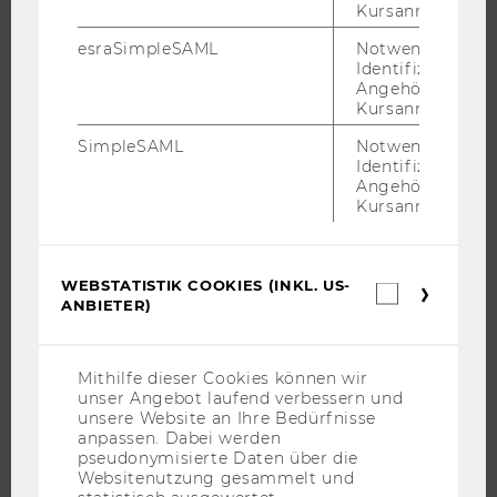
Kursanmeldung.
WARUM WU?
esraSimpleSAML
Notwendig zur
Identifizierung 
BACHELOR
Angehörige/r für
Kursanmeldung.
MASTER
DOKTORAT / PHD
SimpleSAML
Notwendig zur
Identifizierung 
EXECUTIVE EDUCATION
Angehörige/r für
BEWERBUNG UND ZULASSUNG
Kursanmeldung.
INFORMATIONEN FÜR STUDIERENDE
INTERNATIONALE UND INCOMING EXCHANGE STUDIERENDE
WEBSTATISTIK COOKIES (INKL. US-
Webstatis
ANGEBOTE FÜR SCHULEN UND STUDIENINTERESSIERTE
ANBIETER)
Cookies
(inkl.
STUDENT CLUBS
US-
Anbieter)
Mithilfe dieser Cookies können wir
unser Angebot laufend verbessern und
unsere Website an Ihre Bedürfnisse
FORSCHUNG
anpassen. Dabei werden
pseudonymisierte Daten über die
FORSCHUNGSPORTAL
Websitenutzung gesammelt und