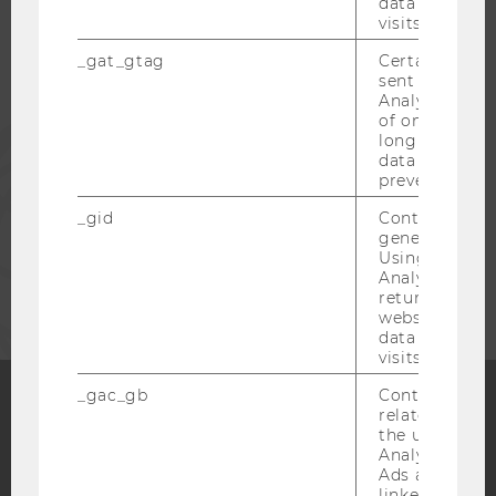
data from pre
visits.
_gat_gtag
Certain data i
ALUMNI
sent to Googl
Analytics a 
of once per m
PRESSE
long as it is s
data transfers
prevented.
MITARBEITENDE
_gid
Contains a r
generated use
Using this ID
UNTERNEHMEN
Analytics can
returning use
website and 
data from pre
visits.
_gac_gb
Contains cam
related infor
the user. If G
Facebook
Instagram
Blog
Analytics and
Ads accounts 
linked, the co