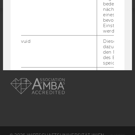
bedeutet, das
nächsten Ans
eines Vimeo-V
bevorzugten
Einstellungen
ACCREDITED BY:
werden.
EQUIS
AACSB
vuid
Dieser Cookie
dazu eingeset
den Nutzungs
des Benutzers
speichern.
AMBA
__cf_bm
Dieses Cookie
verwendet, u
zwischen Men
und Bots zu
unterscheiden.
für Vimeo no
um, um gülti
über die Nutz
Service zu s
_uetvid
Dieses Cookie
gesetzt, um d