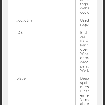
tags on the G
YouTube
Newsletter
Bluesky
website read 
cookie.
_dc_gtm
Used to throt
request rate.
IDE
Enthält eine
IMPRESSUM
zufallsgenerie
ID. Anhand di
BARRIEREFREIHEITSERKLÄRUNG WEBSEITE
kann Google 
DATENSCHUTZERKLÄRUNG
über verschie
Websites
DATENSCHUTZERKLÄRUNG SOCIAL MEDIA
domainübergr
wiedererkenn
DATENSCHUTZERKLÄRUNG
personalisiert
STUDIENBEWERBER*INNEN UND STUDIERENDE
Werbung auss
COOKIE EINSTELLUNGEN
player
Dieses Cooki
speichert
Barrierefreiheitserklärung
nutzerspezifi
Einstellungen
Webseite
ein eingebett
Vimeo-Video
abgespielt wi