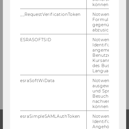
können.
Akademische Einheiten
__RequestVerificationToken
Notwendig, um 
Formulareingab
gegenüber Angri
Serviceeinrichtungen
abzusichern.
ESRASOFTSID
Notwendig zur
Interessensvertretungen
Identifizierung 
angemeldeten
WU Alumni
Benutzers im
Kursanmeldung
des Business
WU Executive Academy
Language Center
esraSoftWiData
Notwendig um
WU ZBP Career Center
ausgewählte Sp
und Sprachkurse
Besuchers
nachverfolgen z
können.
esraSimpleSAMLAuthToken
Notwendig zur
Identifizierung 
Angehörige/r für
STUDIUM