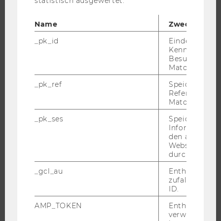
statistisch ausgewertet.
FORSCHENDE
IMPACT DER FORSCHUNG
Name
Zweck
ORGANISATION DER FORSCHUNG
_pk_id
Eindeutige
FORSCHUNGSINFRASTRUKTUR
Kennzeichnun
Besuchers du
Matomo.
_pk_ref
Speicherung 
UNIVERSITÄT
Referrers dur
Matomo.
ÜBER DIE WU
_pk_ses
Speicherung 
ORGANISATION
Informatione
den aktuellen
WIRTSCHAFT UND GESELLSCHAFT
Webseitenbe
CAMPUS
durch Matom
NEWS
_gcl_au
Enthält eine
zufallsgenerie
EVENTS ARCHIV
ID.
EVENTS
AMP_TOKEN
Enthält ein To
WU FOUNDATION
verwendet we