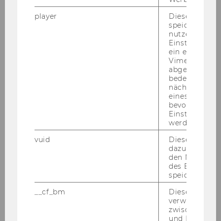
Warum WU?
player
Dieses Cooki
speichert
nutzerspezifi
Bachelor
Einstellungen
ein eingebett
Master
Vimeo-Video
abgespielt wi
bedeutet, das
Doktorat / PhD
nächsten Ans
eines Vimeo-V
bevorzugten
Executive Education
Einstellungen
werden.
Bewerbung und Zulassung
vuid
Dieser Cookie
dazu eingeset
den Nutzungs
Informationen für Studierende
des Benutzers
speichern.
Internationale und Incoming Exchange
__cf_bm
Dieses Cookie
Studierende
verwendet, u
zwischen Men
und Bots zu
Angebote für Schulen und