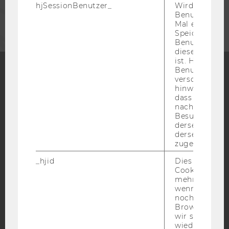
hjSessionBenutzer_
Wird gesetzt,
UNTERNEHMEN
Benutzer zum
Mal eine Seite
Speichert die 
Benutzer-ID, d
diese Seite e
ist. Hotjar ver
Benutzer nich
verschiedene
Facebook
Instagram
Blog
hinweg.Stellt 
dass Daten v
nachfolgende
Besuchen auf
derselben We
YouTube
Newsletter
Bluesky
derselben Ben
zugeordnet w
_hjid
Dies ist ein al
Cookie, das wi
mehr setzen, 
wenn ein Benu
IMPRESSUM
noch in sein
BARRIEREFREIHEITSERKLÄRUNG WEBSEITE
Browser hat,
wir seinen We
DATENSCHUTZERKLÄRUNG
wiederverwen