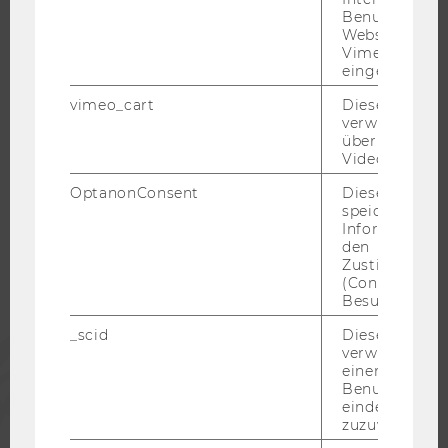
Benutzer*inne
KARRIEREKONTAKTE AN DER WU
Websites, auf
Vimeo-Video
KARRIERENETZWERKE AN DER WU
eingebettet is
vimeo_cart
Dieses Cookie
verwendet, u
überprüfen, wi
Video abgespi
WU COMMUNITY
OptanonConsent
Dieses Cooki
speichert
STUDIERENDE
Informatione
den
Zustimmungs
(Consent) ein
ALUMNI
Besuchers.
_scid
Dieses Cookie
PRESSE
verwendet, u
einem/einer
Benutzer*in e
MITARBEITENDE
eindeutige ID
zuzuweisen