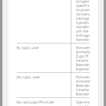
einigen WU-
Viel­falt, die von Betriebs-​ und Volks­wirt­
spezifischen Inh
müssen Informa
schaft bis zu Formal-​, Recht-​, Sozial-​
teilweise von
und Sprach­wis­sen­schaf­ten rei­chen.
nachgelagerten
Davon pro­fi­tie­ren auch die knapp
System abgefra
werden. Notwen
22.000 WU-​Studierenden.
um die Antwort 
Anfrage zuordne
können.
Ba­che­lor­pro­gram­me
fe_typo_user
Notwendig für d
Mas­ter­pro­gram­me
Anmeldung und
Zugriff auf gesc
Dok­to­rats­pro­gram­me
Inhalte oder zur
Exe­cu­ti­ve Edu­ca­ti­on
Bearbeitung des
eigenen Profils.
be_typo_user
Notwendig für d
Anmeldung und
Bearbeitung von
Inhalten im TYP
Backend.
be_lastLoginProvider
Speichert die zul