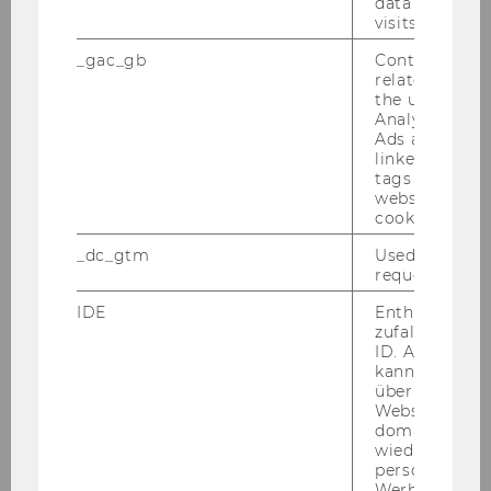
data from pre
visits.
Unterstützung und Förderung
_gac_gb
Contains cam
related infor
Viel­fäl­ti­ge Ser­vices und Pro­gram­me wie
the user. If G
Men­to­ring@WU und die WU Top Le­
Analytics and
ague ga­ran­tie­ren den WU Stu­die­ren­
Ads accounts 
linked, the co
den einen op­ti­ma­len Stu­di­en­ver­lauf.
tags on the G
website read 
cookie.
FÖR­DER­PRO­GRAM­ME
_dc_gtm
Used to throt
request rate.
IDE
Enthält eine
zufallsgenerie
ID. Anhand di
kann Google 
über verschie
Websites
Studium
domainübergr
wiedererkenn
personalisiert
Werbung auss