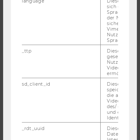
ÜBER DIE WU
language
Dieses Cooki
sich die
ORGANISATION
Spracheinstel
der Nutzer*in
WIRTSCHAFT UND GESELLSCHAFT
sichergestellt
CAMPUS
Vimeo in der
Nutzer ausge
NEWS
Sprache ersch
EVENTS ARCHIV
_ttp
Dieser Cookie
EVENTS
gesetzt, um d
Nutzung des 
WU FOUNDATION
Videoplayers 
ermöglichen
sd_client_id
Dieses Cooki
speichert Dat
JOBS
die aktuellen
Videoeinstell
JOBS
des/ der Benu
und einen per
JOBPORTAL
Identifikatio
RESEARCH CAREER
_rdt_uuid
Dieses Cooki
WELCOME SERVICES
Daten über di
Interaktionen
JOBS MIT WU-STUDIUM