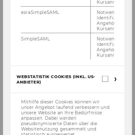
Kursanmeldung.
esraSimpleSAML
Notwendig zur
Identifizierung 
Angehörige/r für
Kursanmeldung.
SimpleSAML
Notwendig zur
Identifizierung 
Angehörige/r für
Kursanmeldung.
WU Magazin 01/2021
WEBSTATISTIK COOKIES (INKL. US-
Webstatis
ANBIETER)
Cookies
(inkl.
DOWNLOAD
US-
(
PDF
, 10.19 MB)
Anbieter)
Mithilfe dieser Cookies können wir
unser Angebot laufend verbessern und
unsere Website an Ihre Bedürfnisse
anpassen. Dabei werden
pseudonymisierte Daten über die
Websitenutzung gesammelt und
statistisch ausgewertet.