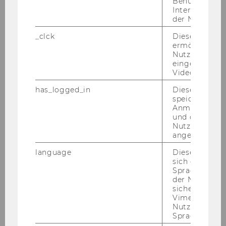
Benutzernam
DOWNLOAD
Interaktionsd
(
PDF
, 3.50 MB)
der Nutzer*in
_clck
Dieses Cooki
ermöglicht di
Nutzung des
eingebettete
Video Players
has_logged_in
Dieses Cooki
speichert
Anmeldeinfo
und ob sich de
Nutzer*in jem
angemeldet h
language
Dieses Cooki
sich die
Spracheinstel
der Nutzer*in
sichergestellt
WU Magazin 02/19
Vimeo in der
Nutzer ausge
Sprache ersch