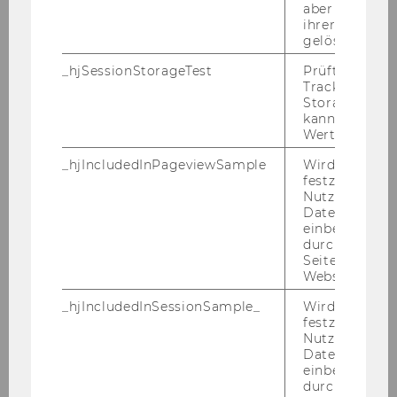
aber fast sofo
ihrer Erstellu
gelöscht.
_hjSessionStorageTest
Prüft, ob der 
Tracking Cod
Storage verw
WU Magazin 01/2016
kann. Wenn ja
Wert von 1 ges
_hjIncludedInPageviewSample
Wird gesetzt
DOWNLOAD
festzustellen,
(
PDF
, 3.18 MB)
Nutzer in die
Datenstichpr
einbezogen wi
durch das
Seitenaufrufli
Website defini
_hjIncludedInSessionSample_
Wird gesetzt
festzustellen,
Nutzer in die
Datenstichpr
einbezogen wi
durch das täg