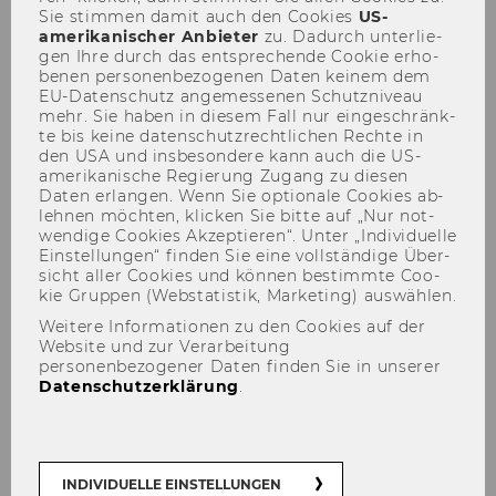
Sie stim­men damit auch den Coo­kies
US-​
amerikanischer An­bie­ter
zu. Da­durch un­ter­lie­
gen Ihre durch das ent­spre­chen­de Coo­kie er­ho­
WU Magazin 01/2023
be­nen per­so­nen­be­zo­ge­nen Daten kei­nem dem
EU-​Datenschutz an­ge­mes­se­nen Schutz­ni­veau
mehr. Sie haben in die­sem Fall nur ein­ge­schränk­
te bis keine da­ten­schutz­recht­li­chen Rech­te in
DOWNLOAD
den USA und ins­be­son­de­re kann auch die US-​
(
PDF
, 3.24 MB)
amerikanische Re­gie­rung Zu­gang zu die­sen
Daten er­lan­gen. Wenn Sie op­tio­na­le Coo­kies ab­
leh­nen möch­ten, kli­cken Sie bitte auf „Nur not­
wen­di­ge Coo­kies Ak­zep­tie­ren“. Unter „In­di­vi­du­el­le
Ein­stel­lun­gen“ fin­den Sie eine voll­stän­di­ge Über­
sicht aller Coo­kies und kön­nen be­stimm­te Coo­
kie Grup­pen (Web­sta­tis­tik, Mar­ke­ting) aus­wäh­len.
Weitere Informationen zu den Cookies auf der
Website und zur Verarbeitung
personenbezogener Daten finden Sie in unserer
Datenschutzerklärung
.
INDIVIDUELLE EINSTELLUNGEN