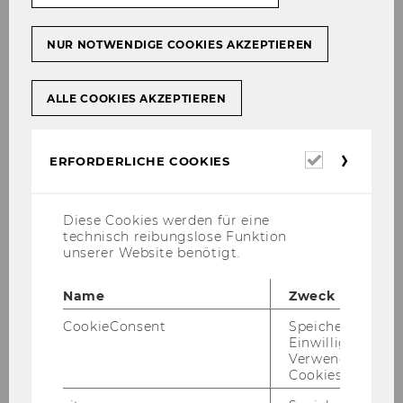
NUR NOTWENDIGE COOKIES AKZEPTIEREN
WU Magazin 02/2023
ALLE COOKIES AKZEPTIEREN
DOWNLOAD
(
PDF
, 3.21 MB)
Erforderl
ERFORDERLICHE COOKIES
Cookies
Diese Cookies werden für eine
technisch reibungslose Funktion
WU Ma­ga­zin 2022
unserer Website benötigt.
Name
Zweck
CookieConsent
Speichert Ihre
Einwilligung zur
Verwendung vo
Cookies.