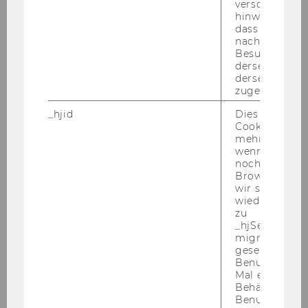
verschiedene
WU Magazin 01/2018
hinweg.Stellt 
dass Daten v
nachfolgende
Besuchen auf
DOWNLOAD
derselben We
(
PDF
, 4.53 MB)
derselben Ben
zugeordnet w
_hjid
Dies ist ein al
Cookie, das wi
mehr setzen, 
wenn ein Benu
noch in sein
Browser hat,
wir seinen We
wiederverwen
zu
_hjSessionUser
migrieren. Wi
gesetzt, wenn
Benutzer zum
Mal eine Seite
Behält die Hot
Benutzer-ID be