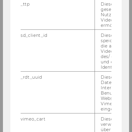
DOWNLOAD
_ttp
Dieser Cookie
(
PDF
, 36 MB)
gesetzt, um d
Nutzung des 
Videoplayers 
ermöglichen
sd_client_id
Dieses Cooki
speichert Dat
die aktuellen
Videoeinstell
des/ der Benu
und einen per
Identifikatio
_rdt_uuid
Dieses Cooki
Daten über di
Interaktionen
Benutzer*inne
Websites, auf
Vimeo-Video
eingebettet is
WU Magazin 03/19
vimeo_cart
Dieses Cookie
verwendet, u
überprüfen, wi
DOWNLOAD