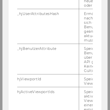
WU Magazin 03/2018
neuesten Stan
oder nicht.
_hjUserAttributesHash
Ermöglicht e
DOWNLOAD
nachzuvollzie
(
PDF
, 3.25 MB)
sich ein
Benutzerattri
geändert hat
aktualisiert 
muss.
_hjBenutzerAttribute
Speichert
Benutzerattri
WU Ma­ga­zin 2017
über die Hotja
API gesendet
Keine explizit
Gültigkeitsda
hjViewportId
Speichert Ben
Viewport-Deta
hjActiveViewportIds
Speichert die
aktiven Benut
Viewports. Sp
einen
expirationTi