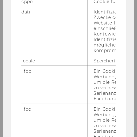
cppo
Cookie für statist
datr
Identifiziert den 
Zwecke der Sicher
Website-Integrität
einschließlich der
Kontowiederherst
Identifizierung vo
möglicherweise
kompromittierten
locale
Speichert Sprache
_fbp
Ein Cookie für Fa
Werbung, das verw
um die Relevanz z
zu verbessern sow
WU Magazin 03/2014
Serienanzeigenpro
Facebook bereitzus
_fbc
Ein Cookie für Fa
DOWNLOAD
Werbung, das verw
(
PDF
, 3.19 MB)
um die Relevanz z
zu verbessern sow
Serienanzeigenpro
Facebook bereitzus