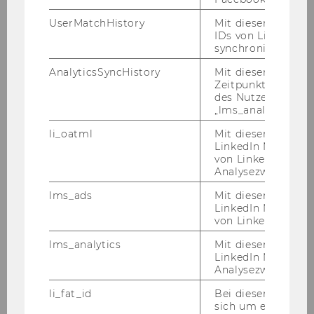
UserMatchHistory
Mit diesem Cookie
IDs von LinkedIn 
synchronisiert.
AnalyticsSyncHistory
Mit diesem Cookie
Zeitpunkt der Syn
des Nutzers mit d
„lms_analytics“ ge
li_oatml
Mit diesem Cooki
LinkedIn Mitgliede
von LinkedIn zu W
Analysezwecke iden
WU Magazin 02/2014
lms_ads
Mit diesem Cooki
LinkedIn Mitgliede
von LinkedIn identi
DOWNLOAD
lms_analytics
Mit diesem Cooki
(
PDF
, 3.23 MB)
LinkedIn Mitgliede
Analysezwecken ide
li_fat_id
Bei diesem Cookie
sich um eine indir