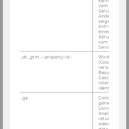
kann, um eine
vom AMP-Clie
Service abzur
Andere mögli
zeigen Opt-ou
Anfrage im G
einen Fehler 
Abrufen einer
vom AMP Clie
Service an.
_dc_gtm_--property-id--
Wird von Dou
WU Magazin 03/2021
(Google Tag 
verwendet, u
Besucher nach
Geschlecht o
DOWNLOAD
Interessen zu
(
PDF
, 3.49 MB)
identifizieren.
_ga
Contains a r
generated use
Using this ID
Analytics can
returning use
WU Ma­ga­zin 2020
website and 
data from pre