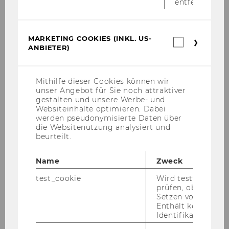
entfernt.
MARKETING COOKIES (INKL. US-
Marketin
ANBIETER)
Cookies
WU Magazin 03/2016
(inkl.
US-
Anbieter)
Mithilfe dieser Cookies können wir
unser Angebot für Sie noch attraktiver
DOWNLOAD
gestalten und unsere Werbe- und
(
PDF
, 3.40 MB)
Websiteinhalte optimieren. Dabei
werden pseudonymisierte Daten über
die Websitenutzung analysiert und
beurteilt.
Name
Zweck
WU Ma­ga­zin 2015
test_cookie
Wird testweise ge
prüfen, ob der Br
Setzen von Cookies
Enthält keine
Identifikationsme