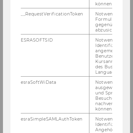
können.
__RequestVerificationToken
Notwendig, um 
Formulareingab
gegenüber Angri
abzusichern.
WU Magazin 03/2022
ESRASOFTSID
Notwendig zur
Identifizierung 
angemeldeten
Benutzers im
DOWNLOAD
Kursanmeldung
(
PDF
, 4.62 MB)
des Business
Language Center
esraSoftWiData
Notwendig um
ausgewählte Sp
und Sprachkurse
Besuchers
WU Ma­ga­zin 2021
nachverfolgen z
können.
esraSimpleSAMLAuthToken
Notwendig zur
Identifizierung 
Angehörige/r für