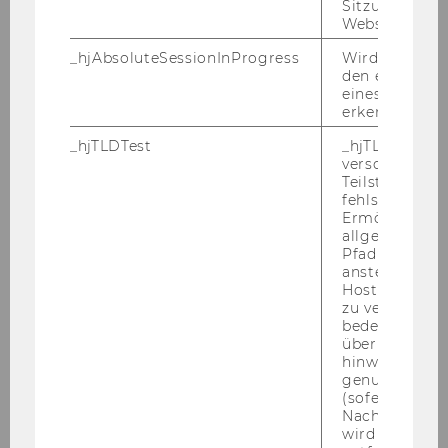
Sitzungslimit 
Website defini
_hjAbsoluteSessionInProgress
Wird verwend
den ersten Se
eines Benutze
erkennen.
WU Magazin 02/2016
_hjTLDTest
_hjTLDTest-Co
verschiedene
Teilstrings, bi
DOWNLOAD
fehlschlägt.
(
PDF
, 5.30 MB)
Ermöglicht, 
allgemeinsten
Pfad zu ermitt
anstelle des
Hostnamens d
zu verwenden 
bedeutet, das
über Subdom
hinweg geme
genutzt werd
(sofern zutref
Nach dieser 
wird das Cook