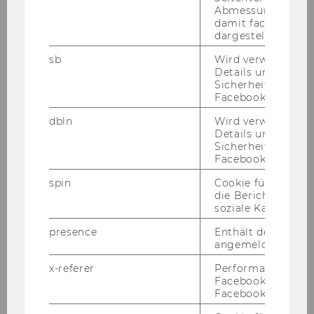
Abmessungen des 
damit facebook Ap
dargestellt werde
sb
Wird verwendet, 
Details und
Sicherheitsinform
Facebook-Kontos z
dbln
Wird verwendet, 
WU Magazin 01/2015
Details und
Sicherheitsinform
Facebook-Kontos z
DOWNLOAD
spin
Cookie für Werbe
(
PDF
, 3.30 MB)
die Berichterstatt
soziale Kampagne
presence
Enthält den "Chat"
angemeldeten Ben
x-referer
Performance-Cooki
Facebook in Komb
WU Ma­ga­zin 2014
Facebook-Pixel ve