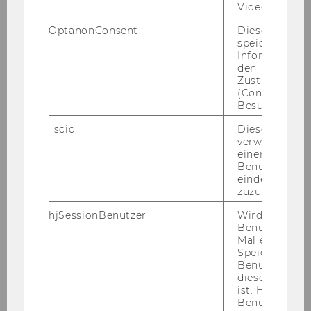
Video abgespi
(
PDF
, 3.12 MB)
OptanonConsent
Dieses Cooki
speichert
Informatione
den
Zustimmungs
(Consent) ein
WU Ma­ga­zin 2018
Besuchers.
_scid
Dieses Cookie
verwendet, u
einem/einer
Benutzer*in e
eindeutige ID
zuzuweisen
hjSessionBenutzer_
Wird gesetzt,
Benutzer zum
Mal eine Seite
Speichert die 
Benutzer-ID, d
diese Seite e
ist. Hotjar ver
Benutzer nich