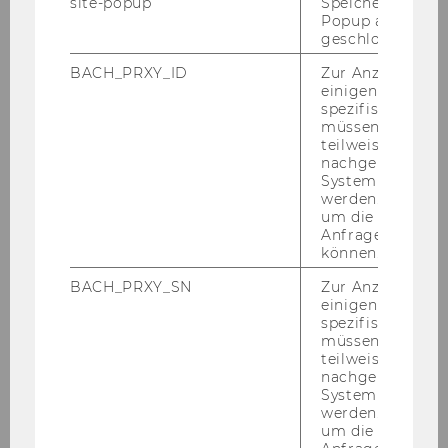
site-popup
Speichert ob ein
Popup ausgefüll
geschlossen wur
BACH_PRXY_ID
Zur Anzeige von
einigen WU-
spezifischen Inh
müssen Informa
teilweise von
WU Magazin 01/22
nachgelagerten
System abgefra
werden. Notwen
um die Antwort 
DOWNLOAD
Anfrage zuordne
(
PDF
, 3.30 MB)
können.
BACH_PRXY_SN
Zur Anzeige von
einigen WU-
spezifischen Inh
müssen Informa
teilweise von
nachgelagerten
System abgefra
werden. Notwen
um die Antwort 