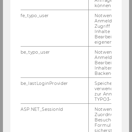
Anfrage zuordne
können.
fe_typo_user
Notwendig für d
Anmeldung und
Zugriff auf gesc
Inhalte oder zur
Bearbeitung des
WU Magazin 02/2022
eigenen Profils.
be_typo_user
Notwendig für d
Anmeldung und
DOWNLOAD
Bearbeitung von
(
PDF
, 4.74 MB)
Inhalten im TYP
Backend.
be_lastLoginProvider
Speichert die zul
verwendete Met
zur Anmeldung f
TYPO3-Backend.
ASP.NET_SessionId
Notwendig, um 
Zuordnung von
Besucher zu
Formulareingab
sicherstellen zu