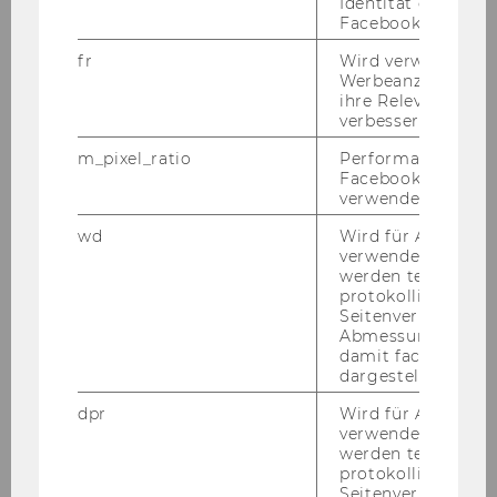
Identität des Users
Facebook zu authen
fr
Wird verwendet, 
Werbeanzeigen aus
ihre Relevanz zu 
verbessern.
m_pixel_ratio
Performance-Cooki
Facebook mit Face
verwendet wird.
WU Magazin 02/2015
wd
Wird für Analyse-
verwendet. Unter
werden technisch
protokolliert (z.B.
DOWNLOAD
Seitenverhältnis u
(
PDF
, 3.39 MB)
Abmessungen des 
damit facebook Ap
dargestellt werde
dpr
Wird für Analyse-
verwendet. Unter
werden technisch
protokolliert (z.B.
Seitenverhältnis u