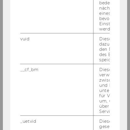
bedeutet, das
nächsten Ans
eines Vimeo-V
bevorzugten
Einstellungen
werden.
vuid
Dieser Cookie
dazu eingeset
den Nutzungs
des Benutzers
speichern.
__cf_bm
Dieses Cookie
verwendet, u
zwischen Men
WU Magazin 03/2020
und Bots zu
unterscheiden.
für Vimeo no
um, um gülti
DOWNLOAD
über die Nutz
(
PDF
, 3.11 MB)
Service zu s
_uetvid
Dieses Cookie
gesetzt, um d