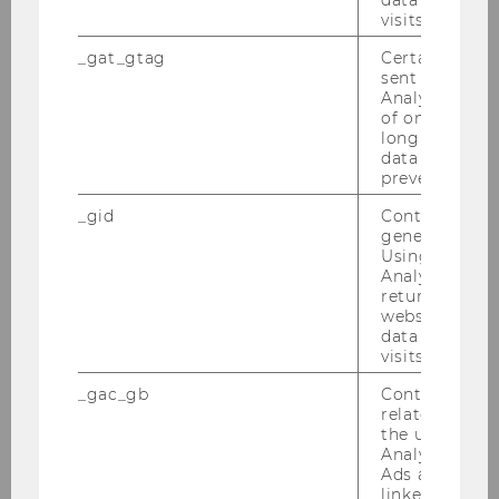
visits.
_gat_gtag
Certain data i
sent to Googl
Analytics a 
of once per m
long as it is s
data transfers
prevented.
_gid
Contains a r
generated use
Using this ID
Analytics can
returning use
website and 
data from pre
WU Magazin 01/2020
visits.
_gac_gb
Contains cam
related infor
DOWNLOAD
the user. If G
(
PDF
, 5.19 MB)
Analytics and
Ads accounts 
linked, the co