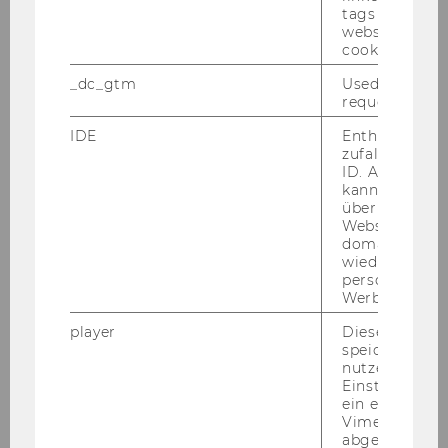
tags on the G
website read 
cookie.
_dc_gtm
Used to throt
request rate.
IDE
Enthält eine
zufallsgenerie
ID. Anhand di
kann Google 
über verschie
Websites
domainübergr
wiedererkenn
personalisiert
Werbung auss
WU Magazin 02/2020
player
Dieses Cooki
speichert
nutzerspezifi
DOWNLOAD
Einstellungen
(
PDF
, 3.66 MB)
ein eingebett
Vimeo-Video
abgespielt wi