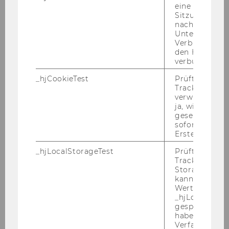
eine
WU Magazin 02/2017
Sitzung/Aufz
nach einer
Unterbrechun
Verbindung w
DOWNLOAD
den Hotjar-Se
(
PDF
, 2.79 MB)
verbunden wir
_hjCookieTest
Prüft, ob der 
Tracking Cod
verwenden ka
ja, wird ein W
gesetzt. Wird 
WU Ma­ga­zin 2016
sofort nach s
Erstellung ge
_hjLocalStorageTest
Prüft, ob der 
Tracking Code
Storage verw
kann. Wenn ja
Wert 1 gesetzt
_hjLocalStora
gespeicherte
haben keine
Verfallszeit, 