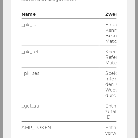
Name
Zweck
_pk_id
Eindeutige
Kennzeichnun
Besuchers du
Matomo.
_pk_ref
Speicherung 
Referrers dur
Matomo.
WU Magazin 02/2021
_pk_ses
Speicherung 
Informatione
den aktuellen
DOWNLOAD
Webseitenbe
(
PDF
, 3.70 MB)
durch Matom
_gcl_au
Enthält eine
zufallsgenerie
ID.
AMP_TOKEN
Enthält ein To
verwendet we