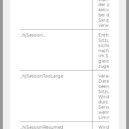
der zur Valid
aktiver Ansic
WU Magazin 01/2017
bei der
Skriptinitiali
verwendet wir
DOWNLOAD
_hjSession_
Enthält die ak
(
PDF
, 1.09 MB)
Sitzungsdaten.
sicher, dass
nachfolgende
im Sitzungsfe
gleichen Sitz
zugeordnet w
_hjSessionTooLarge
Veranlasst Hot
Datenerfassu
beenden, wen
Sitzung zu vie
Wird automat
durch ein Sig
Servers best
wenn die Sitz
Limit überschr
_hjSessionResumed
Wird gesetzt,