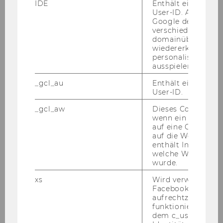
IDE
Enthält eine zufal
User-ID. Anhand d
Google den User ü
verschiedene Webs
domainübergreife
wiedererkennen u
personalisierte W
ausspielen.
_gcl_au
Enthält eine zufal
User-ID.
WU Magazin 03/2015
_gcl_aw
Dieses Cookie wird
wenn ein User über
auf eine Google W
auf die Website ge
DOWNLOAD
enthält Informatio
(
PDF
, 4.21 MB)
welche Werbeanzei
wurde.
xs
Wird verwendet, u
Facebook-Sitzung
aufrechtzuerhalten
funktioniert in Ve
dem c_user-Cookie