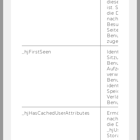
diese Seite e
WU Magazin 02/2018
ist. Stellt sic
die Daten von
nachfolgende
Besuchen der
DOWNLOAD
Seite derselb
(
PDF
, 3.44 MB)
Benutzer-ID
zugeordnet w
_hjFirstSeen
Identifiziert d
Sitzung eines
Benutzers. Wi
Aufzeichnungs
verwendet, u
Benutzersitz
identifizieren.
Speicherdaue
Verlängert sic
Benutzeraktivi
_hjHasCachedUserAttributes
Ermöglicht e
nachzuvollzie
die Daten in
_hjUserAttrib
Storage auf 