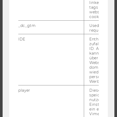
EVENTS
linked, the co
tags on the G
WU FOUNDATION
website read 
cookie.
_dc_gtm
Used to throt
request rate.
JOBS
IDE
Enthält eine
JOBS
zufallsgenerie
ID. Anhand di
JOBPORTAL
kann Google 
RESEARCH CAREER
über verschie
Websites
WELCOME SERVICES
domainübergr
wiedererkenn
JOBS MIT WU-STUDIUM
personalisiert
KARRIEREKONTAKTE AN DER WU
Werbung auss
KARRIERENETZWERKE AN DER WU
player
Dieses Cooki
speichert
nutzerspezifi
Einstellungen
ein eingebett
Vimeo-Video
WU COMMUNITY