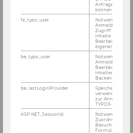
Jobs
Anfrage zuordne
können.
fe_typo_user
Notwendig für d
Jobs
Anmeldung und
Zugriff auf gesc
Inhalte oder zur
Jobportal
Bearbeitung des
eigenen Profils.
Research Career
be_typo_user
Notwendig für d
Anmeldung und
Welcome Services
Bearbeitung von
Inhalten im TYP
Backend.
Visum und Aufenthaltsbewilligung
be_lastLoginProvider
Speichert die zul
verwendete Met
Wohnen
zur Anmeldung f
TYPO3-Backend.
Versicherungen
ASP.NET_SessionId
Notwendig, um 
Zuordnung von
Kinderbetreuung und Schule
Besucher zu
Formulareingab