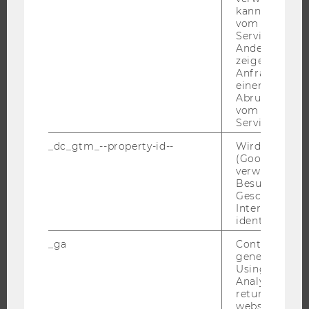
kann, um eine
vom AMP-Clie
Service abzur
STUDIUM
Andere mögli
zeigen Opt-ou
WARUM WU?
Anfrage im G
einen Fehler 
BACHELOR
Abrufen einer
MASTER
vom AMP Clie
Service an.
DOKTORAT / PHD
EXECUTIVE EDUCATION
_dc_gtm_--property-id--
Wird von Dou
(Google Tag 
BEWERBUNG UND ZULASSUNG
verwendet, u
Besucher nach
INFORMATIONEN FÜR STUDIERENDE
Geschlecht o
INTERNATIONALE UND INCOMING EXCHANGE STUDIERENDE
Interessen zu
identifizieren.
ANGEBOTE FÜR SCHULEN UND STUDIENINTERESSIERTE
_ga
Contains a r
STUDENT CLUBS
generated use
Using this ID
Analytics can
returning use
FORSCHUNG
website and 