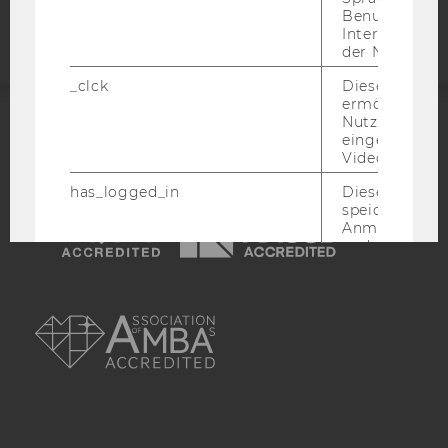
Webseite
Benutzernam
Interaktionsd
der Nutzer*in
_clck
Dieses Cooki
ermöglicht di
Nutzung des
eingebettete
ACCREDITED BY:
Video Players
EQUIS
AACSB
has_logged_in
Dieses Cooki
speichert
Anmeldeinfo
und ob sich de
Nutzer*in jem
angemeldet h
AMBA
language
Dieses Cooki
sich die
Spracheinstel
der Nutzer*in
sichergestellt
Vimeo in der
Nutzer ausge
Sprache ersch