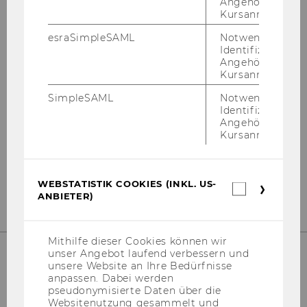
Angehörige/r für
Kursanmeldung.
esraSimpleSAML
Notwendig zur
NOCH FRAGEN?
Identifizierung 
Angehörige/r für
Kursanmeldung.
SimpleSAML
Notwendig zur
Identifizierung 
Schi­cken Sie eine Email an die
Wel­co­me
Angehörige/r für
Ser­vices
.
Kursanmeldung.
Dipl.-Kff. Ni­co­le Ro­gau­nig
Dipl.-Ing. Dilek Yücel Bakk.techn.
WEBSTATISTIK COOKIES (INKL. US-
Webstatis
ANBIETER)
Cookies
(inkl.
US-
Anbieter)
Mithilfe dieser Cookies können wir
unser Angebot laufend verbessern und
unsere Website an Ihre Bedürfnisse
WEITERE KONTAKTSTELLEN
anpassen. Dabei werden
pseudonymisierte Daten über die
Websitenutzung gesammelt und