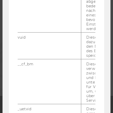
abgespielt wi
bedeutet, das
nächsten Ans
STUDIERENDE
eines Vimeo-V
bevorzugten
Einstellungen
werden.
ALUMNI
vuid
Dieser Cookie
dazu eingeset
PRESSE
den Nutzungs
des Benutzers
speichern.
MITARBEITENDE
__cf_bm
Dieses Cookie
verwendet, u
zwischen Men
UNTERNEHMEN
und Bots zu
unterscheiden.
für Vimeo no
um, um gülti
über die Nutz
Service zu s
_uetvid
Dieses Cookie