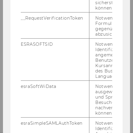
sicherstellen zu
Wohnsitz anmelden
können.
Deutsch lernen
__RequestVerificationToken
Notwendig, um 
Formulareingab
gegenüber Angri
WU Tools und Services
abzusichern.
Gesundheit
ESRASOFTSID
Notwendig zur
Identifizierung 
angemeldeten
Leben in Wien
Benutzers im
Kursanmeldung
des Business
Jobs mit WU-Studium
Language Center
esraSoftWiData
Notwendig um
Karrierekontakte an der WU
ausgewählte Sp
und Sprachkurse
Besuchers
Karrierenetzwerke an der WU
nachverfolgen z
können.
esraSimpleSAMLAuthToken
Notwendig zur
Identifizierung 