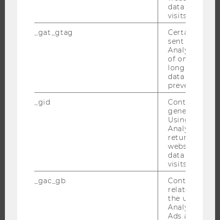
data from pre
visits.
FORSCHUNGSPORTAL
FORSCHENDE
_gat_gtag
Certain data i
sent to Googl
IMPACT DER FORSCHUNG
Analytics a 
of once per m
ORGANISATION DER FORSCHUNG
long as it is s
FORSCHUNGSINFRASTRUKTUR
data transfers
prevented.
_gid
Contains a r
generated use
UNIVERSITÄT
Using this ID
Analytics can
returning use
ÜBER DIE WU
website and 
ORGANISATION
data from pre
visits.
WIRTSCHAFT UND GESELLSCHAFT
CAMPUS
_gac_gb
Contains cam
related infor
NEWS
the user. If G
Analytics and
EVENTS ARCHIV
Ads accounts 