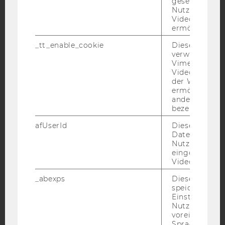
Facebook
Instagram
Blog
gesetzt, um d
Nutzung des 
Videoplayers 
ermöglichen
YouTube
Newsletter
Bluesky
_tt_enable_cookie
Dieses Cookie
verwendet, u
Vimeo-
Videoeinbett
der WU-Websi
ermöglichen 
andere nicht 
IMPRESSUM
bezeichnete 
BARRIEREFREIHEITSERKLÄRUNG WEBSEITE
afUserId
Dieses Cooki
DATENSCHUTZERKLÄRUNG
Daten von
Nutzer*innen,
DATENSCHUTZERKLÄRUNG SOCIAL MEDIA
eingebettete
Videos intera
DATENSCHUTZERKLÄRUNG
STUDIENBEWERBER*INNEN UND STUDIERENDE
_abexps
Dieses Cooki
speichert get
COOKIE EINSTELLUNGEN
Einstellungen
Nutzer*in, zB.
Barrierefreiheitserklärung
voreingestell
Sprache, Regi