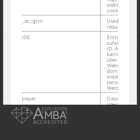
Barrierefreiheitserklärung
website read 
Webseite
cookie.
_dc_gtm
Used to throt
request rate.
IDE
Enthält eine
zufallsgenerie
ID. Anhand di
ACCREDITED BY:
kann Google 
über verschie
EQUIS
AACSB
Websites
domainübergr
wiedererkenn
personalisiert
Werbung auss
player
Dieses Cooki
AMBA
speichert
nutzerspezifi
Einstellungen
ein eingebett
Vimeo-Video
abgespielt wi
bedeutet, das