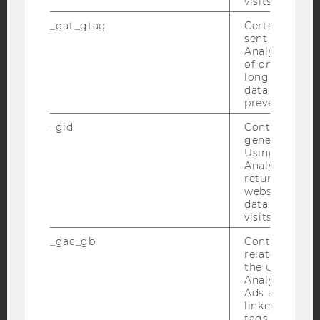
visits.
Facebook
Instagram
Blog
_gat_gtag
Certain data i
sent to Googl
Analytics a 
of once per m
YouTube
long as it is s
Newsletter
Bluesky
data transfers
prevented.
_gid
Contains a r
generated use
Using this ID
Analytics can
IMPRESSUM
returning use
BARRIEREFREIHEITSERKLÄRUNG WEBSEITE
website and 
data from pre
DATENSCHUTZERKLÄRUNG
visits.
DATENSCHUTZERKLÄRUNG SOCIAL MEDIA
_gac_gb
Contains cam
DATENSCHUTZERKLÄRUNG
related infor
STUDIENBEWERBER*INNEN UND STUDIERENDE
the user. If G
Analytics and
COOKIE EINSTELLUNGEN
Ads accounts 
linked, the co
tags on the G