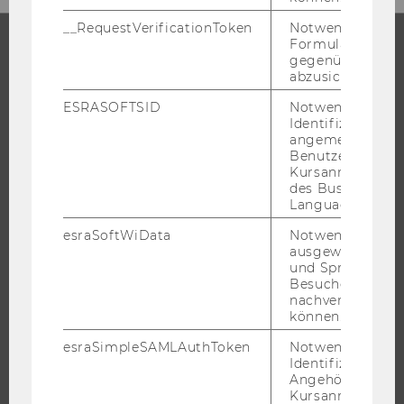
__RequestVerificationToken
Notwendig, um 
Formulareingab
gegenüber Angri
STUDIUM
abzusichern.
ESRASOFTSID
Notwendig zur
WARUM WU?
Identifizierung 
BACHELOR
angemeldeten
Benutzers im
MASTER
Kursanmeldung
des Business
DOKTORAT / PHD
Language Center
EXECUTIVE EDUCATION
esraSoftWiData
Notwendig um
BEWERBUNG UND ZULASSUNG
ausgewählte Sp
und Sprachkurse
INFORMATIONEN FÜR STUDIERENDE
Besuchers
INTERNATIONALE UND INCOMING EXCHANGE STUDIERENDE
nachverfolgen z
können.
ANGEBOTE FÜR SCHULEN UND STUDIENINTERESSIERTE
STUDENT CLUBS
esraSimpleSAMLAuthToken
Notwendig zur
Identifizierung 
Angehörige/r für
Kursanmeldung.