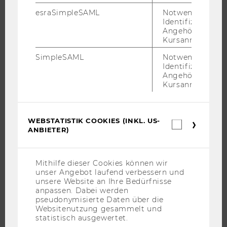
FORSCHUNG
esraSimpleSAML
Notwendig zur
Identifizierung 
Angehörige/r für
FORSCHUNGSPORTAL
Kursanmeldung.
FORSCHENDE
SimpleSAML
Notwendig zur
IMPACT DER FORSCHUNG
Identifizierung 
Angehörige/r für
ORGANISATION DER FORSCHUNG
Kursanmeldung.
FORSCHUNGSINFRASTRUKTUR
WEBSTATISTIK COOKIES (INKL. US-
Webstatis
ANBIETER)
Cookies
UNIVERSITÄT
(inkl.
US-
ÜBER DIE WU
Anbieter)
Mithilfe dieser Cookies können wir
ORGANISATION
unser Angebot laufend verbessern und
unsere Website an Ihre Bedürfnisse
WIRTSCHAFT UND GESELLSCHAFT
anpassen. Dabei werden
pseudonymisierte Daten über die
CAMPUS
Websitenutzung gesammelt und
NEWS
statistisch ausgewertet.