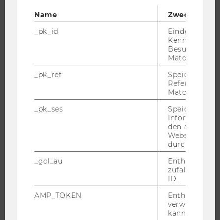
EVENTS ARCHIV
Name
Zweck
EVENTS
WU FOUNDATION
_pk_id
Eindeutige
Kennzeichnun
Besuchers du
Matomo.
JOBS
_pk_ref
Speicherung 
Referrers dur
Matomo.
JOBS
JOBPORTAL
_pk_ses
Speicherung 
Informatione
RESEARCH CAREER
den aktuellen
Webseitenbe
WELCOME SERVICES
durch Matom
JOBS MIT WU-STUDIUM
_gcl_au
Enthält eine
KARRIEREKONTAKTE AN DER WU
zufallsgenerie
ID.
KARRIERENETZWERKE AN DER WU
AMP_TOKEN
Enthält ein To
verwendet we
kann, um eine