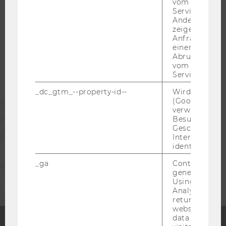
vom AMP-Clie
Service abzur
WU COMMUNITY
Andere mögli
zeigen Opt-ou
Anfrage im G
STUDIERENDE
einen Fehler 
Abrufen einer
vom AMP Clie
ALUMNI
Service an.
_dc_gtm_--property-id--
Wird von Dou
(Google Tag 
PRESSE
verwendet, u
Besucher nach
Geschlecht o
MITARBEITENDE
Interessen zu
identifizieren.
UNTERNEHMEN
_ga
Contains a r
generated use
Using this ID
Analytics can
returning use
website and 
data from pre