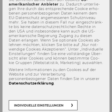
amerikanischer An­bie­ter
zu. Da­durch un­ter­lie­
gen Ihre durch das ent­spre­chen­de Coo­kie er­ho­
be­nen per­so­nen­be­zo­ge­nen Daten kei­nem dem
Ver­kehr und Mo­bi­li­tät
EU-​Datenschutz an­ge­mes­se­nen Schutz­ni­veau
mehr. Sie haben in die­sem Fall nur ein­ge­schränk­
Öff­nungs­zei­ten und Ser­vices
te bis keine da­ten­schutz­recht­li­chen Rech­te in
den USA und ins­be­son­de­re kann auch die US-​
amerikanische Re­gie­rung Zu­gang zu die­sen
Daten er­lan­gen. Wenn Sie op­tio­na­le Coo­kies ab­
leh­nen möch­ten, kli­cken Sie bitte auf „Nur not­
wen­di­ge Coo­kies Ak­zep­tie­ren“. Unter „In­di­vi­du­el­le
Ein­stel­lun­gen“ fin­den Sie eine voll­stän­di­ge Über­
Welcome Services
sicht aller Coo­kies und kön­nen be­stimm­te Coo­
kie Grup­pen (Web­sta­tis­tik, Mar­ke­ting) aus­wäh­len.
Weitere Informationen zu den Cookies auf der
Website und zur Verarbeitung
Visum und Aufenthaltsbewilligung
personenbezogener Daten finden Sie in unserer
Datenschutzerklärung
.
Wohnen
Versicherungen
INDIVIDUELLE EINSTELLUNGEN