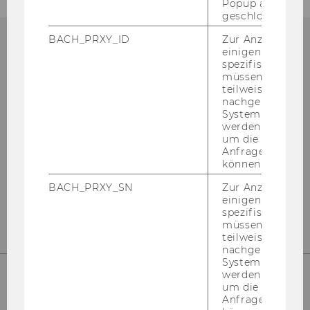
Popup ausgefüll
geschlossen wur
BACH_PRXY_ID
Zur Anzeige von
einigen WU-
NOCH FRAGEN?
spezifischen Inh
müssen Informa
teilweise von
nachgelagerten
System abgefra
werden. Notwen
Schi­cken Sie eine Email an die
Wel­co­me
um die Antwort 
Ser­vices
.
Anfrage zuordne
können.
Dipl.-Kff. Ni­co­le Ro­gau­nig
BACH_PRXY_SN
Zur Anzeige von
Dipl.-Ing. Dilek Yücel Bakk.techn.
einigen WU-
spezifischen Inh
müssen Informa
teilweise von
nachgelagerten
System abgefra
werden. Notwen
um die Antwort 
WEITERE KONTAKTSTELLEN
Anfrage zuordne