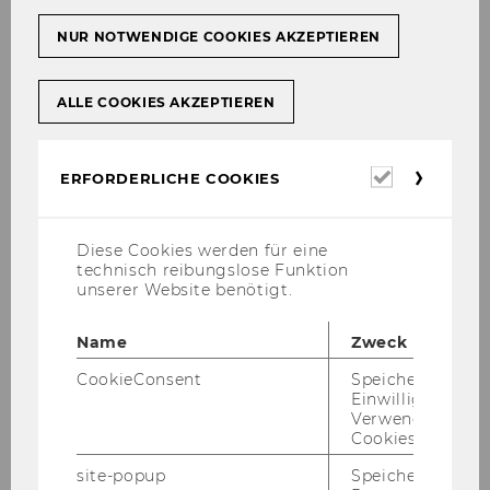
Kinderbetreuung und Schule
NUR NOTWENDIGE COOKIES AKZEPTIEREN
Wohnsitz anmelden
ALLE COOKIES AKZEPTIEREN
Deutsch lernen
Erforderl
ERFORDERLICHE COOKIES
WU Tools und Services
Cookies
Gesundheit
Diese Cookies werden für eine
technisch reibungslose Funktion
unserer Website benötigt.
Leben in Wien
Name
Zweck
Verkehr und Mobilität
CookieConsent
Speichert Ihre
Einwilligung zur
Öffnungszeiten und Services
Verwendung vo
Cookies.
site-popup
Speichert ob ein