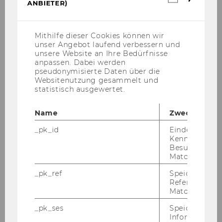
ANBIETER)
ZUR THIRD MISSION
Cookies
(inkl.
US-
Anbieter)
Mithilfe dieser Cookies können wir
unser Angebot laufend verbessern und
unsere Website an Ihre Bedürfnisse
anpassen. Dabei werden
pseudonymisierte Daten über die
Websitenutzung gesammelt und
statistisch ausgewertet.
Name
Zweck
_pk_id
Eindeutige
Kennzeichnun
Besuchers du
Matomo.
_pk_ref
Speicherung 
Referrers dur
Matomo.
_pk_ses
Speicherung 
Informatione