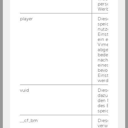
personalisiert
Werbung auss
player
Dieses Cooki
speichert
nutzerspezifi
Einstellungen
ein eingebett
Vimeo-Video
abgespielt wi
bedeutet, das
nächsten Ans
eines Vimeo-V
bevorzugten
Digitale Transformation durch
Einstellungen
werden.
Lehrangebote gestalten
vuid
Dieser Cookie
dazu eingeset
den Nutzungs
des Benutzers
speichern.
__cf_bm
Dieses Cookie
verwendet, u