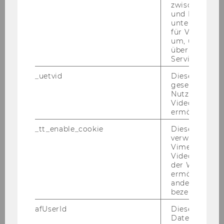
zwischen Men
und Bots zu
unterscheiden.
für Vimeo no
um, um gülti
über die Nutz
Service zu s
_uetvid
Dieses Cookie
gesetzt, um d
Nutzung des 
Videoplayers 
Wirtschaftliche Bildung von
ermöglichen
Schüler*innen
_tt_enable_cookie
Dieses Cookie
verwendet, u
Vimeo-
Videoeinbett
der WU-Websi
ermöglichen 
andere nicht 
bezeichnete 
afUserId
Dieses Cooki
Daten von