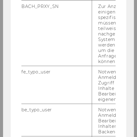
BACH_PRXY_SN
Zur Anzeige von
einigen WU-
spezifischen Inh
müssen Informa
teilweise von
nachgelagerten
System abgefra
werden. Notwen
um die Antwort 
Anfrage zuordne
können.
fe_typo_user
Notwendig für d
Anmeldung und
Zugriff auf gesc
Inhalte oder zur
Bearbeitung des
eigenen Profils.
be_typo_user
Notwendig für d
Anmeldung und
Bearbeitung von
Inhalten im TYP
Backend.