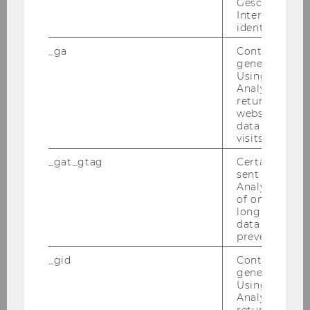
Geschlecht o
Interessen zu
identifizieren.
_ga
Contains a r
generated use
Using this ID
Analytics can
returning use
website and 
data from pre
visits.
_gat_gtag
Certain data i
sent to Googl
Analytics a 
of once per m
long as it is s
data transfers
prevented.
World Emissions Clock
_gid
Contains a r
generated use
Using this ID
Analytics can