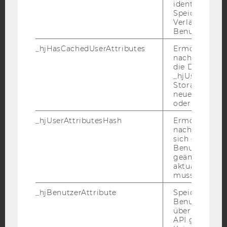
identifizieren.
Speicherdaue
YouTube
Newsletter
Bluesky
Verlängert sic
Benutzeraktivi
_hjHasCachedUserAttributes
Ermöglicht e
nachzuvollzie
die Daten in
_hjUserAttrib
IMPRESSUM
Storage auf 
neuesten Stan
BARRIEREFREIHEITSERKLÄRUNG WEBSEITE
oder nicht.
DATENSCHUTZERKLÄRUNG
_hjUserAttributesHash
Ermöglicht e
DATENSCHUTZERKLÄRUNG SOCIAL MEDIA
nachzuvollzie
sich ein
DATENSCHUTZERKLÄRUNG
Benutzerattri
STUDIENBEWERBER*INNEN UND STUDIERENDE
geändert hat
aktualisiert 
COOKIE EINSTELLUNGEN
muss.
_hjBenutzerAttribute
Speichert
Barrierefreiheitserklärung
Benutzerattri
Webseite
über die Hotja
API gesendet