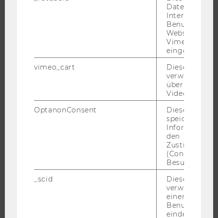
Daten über di
FORSCHENDE
Interaktionen
Benutzer*inne
IMPACT DER FORSCHUNG
Websites, auf
ORGANISATION DER FORSCHUNG
Vimeo-Video
eingebettet is
FORSCHUNGSINFRASTRUKTUR
vimeo_cart
Dieses Cookie
verwendet, u
überprüfen, wi
Video abgespi
UNIVERSITÄT
OptanonConsent
Dieses Cooki
ÜBER DIE WU
speichert
Informatione
ORGANISATION
den
Zustimmungs
WIRTSCHAFT UND GESELLSCHAFT
(Consent) ein
CAMPUS
Besuchers.
NEWS
_scid
Dieses Cookie
verwendet, u
EVENTS ARCHIV
einem/einer
EVENTS
Benutzer*in e
eindeutige ID
WU FOUNDATION