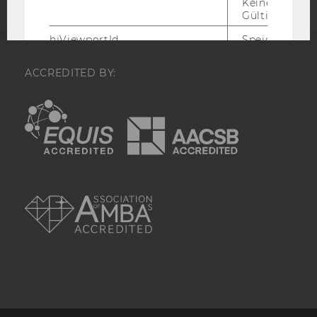
Keine explizit
Gültigkeitsda
hjViewportId
Speichert Ben
Viewport-Deta
ACCREDITED BY:
hjActiveViewportIds
Speichert die
aktiven Benut
EQUIS
AACSB
Viewports. Sp
einen
expirationTi
der zur Valid
aktiver Ansic
bei der
Skriptinitiali
AMBA
verwendet wir
_hjSession_
Enthält die ak
Sitzungsdaten.
sicher, dass
nachfolgende
im Sitzungsfe
gleichen Sitz
zugeordnet w
_hjSessionTooLarge
Veranlasst Hot