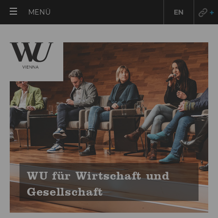
HAUPTMENÜ
MENÜ
EN
ÖFFNEN
WU für Wirt­schaft und
Ge­sell­schaft