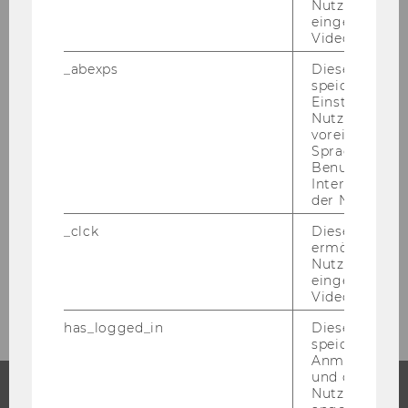
Nutzer*innen,
eingebettete
Videos intera
_abexps
Dieses Cooki
speichert get
Einstellungen
Nutzer*in, zB.
voreingestell
Sprache, Regi
Afrikas Wirtschaft stärken – mit
Benutzernam
Interaktionsd
fairer Besteuerung
der Nutzer*in
_clck
Dieses Cooki
ermöglicht di
Nutzung des
eingebettete
Video Players
has_logged_in
Dieses Cooki
speichert
Anmeldeinfo
und ob sich de
Nutzer*in jem