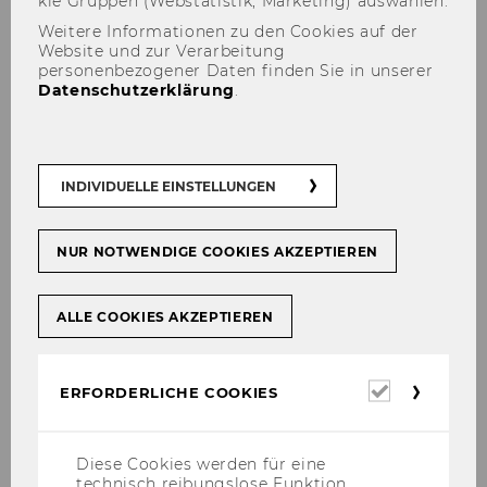
kie Grup­pen (Web­sta­tis­tik, Mar­ke­ting) aus­wäh­len.
Weitere Informationen zu den Cookies auf der
Website und zur Verarbeitung
personenbezogener Daten finden Sie in unserer
Datenschutzerklärung
.
WU für alle
INDIVIDUELLE EINSTELLUNGEN
NUR NOTWENDIGE COOKIES AKZEPTIEREN
ALLE COOKIES AKZEPTIEREN
Erforderl
ERFORDERLICHE COOKIES
Cookies
In­for­mie­ren
Mi
Diese Cookies werden für eine
Ge­spannt auf ak­tu­el­le For­schung?
Be
technisch reibungslose Funktion