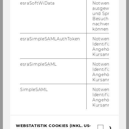
esraSoftWiData
Notwendig um
ausgewählte Sp
und Sprachkurse
Besuchers
nachverfolgen z
können.
esraSimpleSAMLAuthToken
Notwendig zur
Identifizierung 
Angehörige/r für
Kursanmeldung.
esraSimpleSAML
Notwendig zur
Identifizierung 
Angehörige/r für
Third Mission
Kursanmeldung.
An der WU setzen wir uns aktiv dafür ein,
SimpleSAML
Notwendig zur
Identifizierung 
einen positiven gesellschaftlichen Einfluss
Angehörige/r für
durch und über Forschung und Lehre
Kursanmeldung.
hinaus zu erreichen. Wir und andere
nennen dies unsere Third Mission.
WEBSTATISTIK COOKIES (INKL. US-
Webstatis