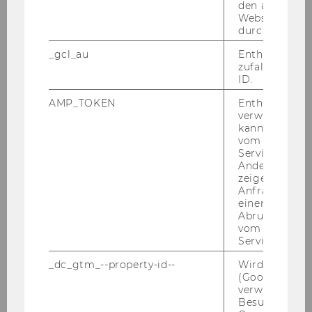
den aktuellen
Webseitenbe
Impact Grant Research geht in die
durch Matom
dritte Runde
_gcl_au
Enthält eine
Mit der Förderschiene für Third-Mission-
zufallsgenerie
ID.
Aktivitäten an der WU soll der
gesellschaftliche und praktische Nutzen
AMP_TOKEN
Enthält ein To
verwendet we
wissenschaftlicher Forschung gezielt
kann, um eine
gefördert und deren Transfer in
vom AMP-Clie
außerakademische Kontexte nachhaltig
Service abzur
Andere mögli
gestärkt werden.
zeigen Opt-ou
Anfrage im G
einen Fehler 
DETAILS ZUM GRANT
Abrufen einer
vom AMP Clie
Service an.
_dc_gtm_--property-id--
Wird von Dou
Impact
(Google Tag 
verwendet, u
ZU DEN IMPACT STORIES
Besucher nach