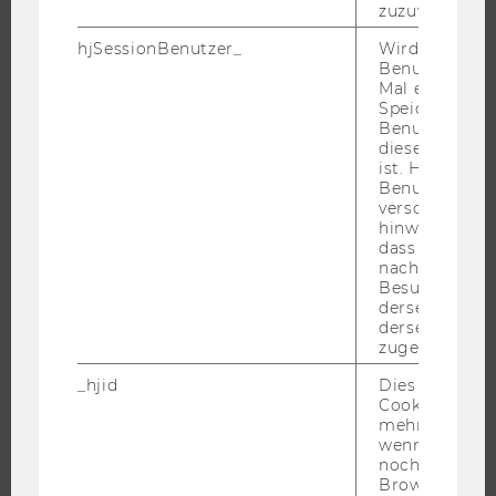
zuzuweisen
hjSessionBenutzer_
Wird gesetzt,
Benutzer zum
Mal eine Seite
JOBS
Speichert die 
Benutzer-ID, d
JOBS
diese Seite e
ist. Hotjar ver
JOBPORTAL
Benutzer nich
RESEARCH CAREER
verschiedene
hinweg.Stellt 
WELCOME SERVICES
dass Daten v
JOBS MIT WU-STUDIUM
nachfolgende
Besuchen auf
KARRIEREKONTAKTE AN DER WU
derselben We
derselben Ben
KARRIERENETZWERKE AN DER WU
zugeordnet w
_hjid
Dies ist ein al
Cookie, das wi
mehr setzen, 
wenn ein Benu
WU COMMUNITY
noch in sein
Browser hat,