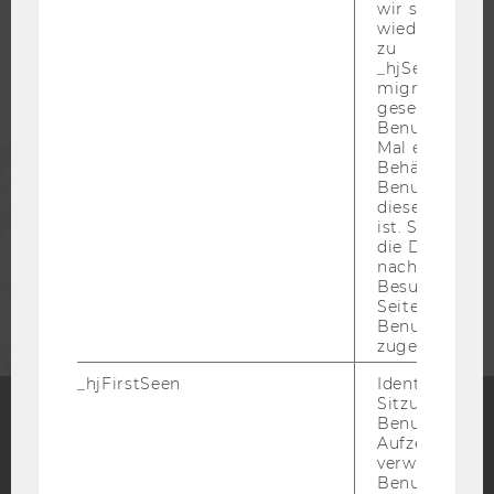
wir seinen We
STUDIERENDE
wiederverwen
zu
_hjSessionUser
ALUMNI
migrieren. Wi
gesetzt, wenn
Benutzer zum
Mal eine Seite
PRESSE
Behält die Hot
Benutzer-ID be
diese Seite e
MITARBEITENDE
ist. Stellt sic
die Daten von
nachfolgende
UNTERNEHMEN
Besuchen der
Seite derselb
Benutzer-ID
zugeordnet w
_hjFirstSeen
Identifiziert d
Sitzung eines
Benutzers. Wi
Aufzeichnungs
Facebook
Instagram
Blog
verwendet, u
Benutzersitz