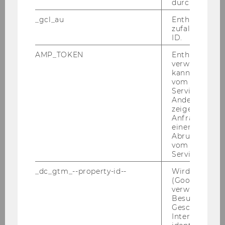
durch Matom
_gcl_au
Enthält eine
Key Facts
zufallsgenerie
ID.
AMP_TOKEN
Enthält ein To
Lauf­zeit: seit dem Som­mer­se­
verwendet we
mes­ter 2022, jähr­li­che Kurs-​
kann, um eine
vom AMP-Clie
Projektkooperation
Service abzur
Andere mögli
Teil­neh­men­de Stu­die­ren­de: ca.
zeigen Opt-ou
120 SIMC-​Masterstudierende seit
Anfrage im G
2022 (ca. 30 pro Jahr)
einen Fehler 
Abrufen einer
In­sti­tut für Hoch­schul­ma­nage­
vom AMP Clie
ment
Service an.
WU-​Mitarbeiter*innen & Part­ner:
_dc_gtm_--property-id--
Wird von Dou
(Google Tag 
Dr. Bern­hard Böhm, Prof. Bar­ba­ra
verwendet, u
Sporn
Besucher nach
Geschlecht o
Ko­ope­ra­ti­ons­part­ner: UN World
Interessen zu
Food Pro­gram­me (WFP)