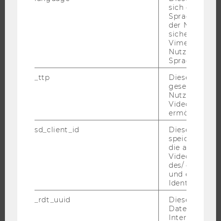
CAMPUS
sich die
Spracheinstel
NEWS
der Nutzer*in
EVENTS ARCHIV
sichergestellt
Vimeo in der
EVENTS
Nutzer ausge
Sprache ersch
WU FOUNDATION
_ttp
Dieser Cookie
gesetzt, um d
Nutzung des 
JOBS
Videoplayers 
ermöglichen
JOBS
sd_client_id
Dieses Cooki
JOBPORTAL
speichert Dat
die aktuellen
RESEARCH CAREER
Videoeinstell
des/ der Benu
WELCOME SERVICES
und einen per
JOBS MIT WU-STUDIUM
Identifikatio
KARRIEREKONTAKTE AN DER WU
_rdt_uuid
Dieses Cooki
Daten über di
KARRIERENETZWERKE AN DER WU
Interaktionen