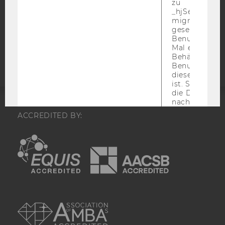
zu
COOKIE EINSTELLUNGEN
_hjSessionUser
migrieren. Wi
gesetzt, wenn
Barrierefreiheitserklärung
Benutzer zum
Webseite
Mal eine Seite
Behält die Hot
Benutzer-ID be
diese Seite e
ist. Stellt sic
die Daten von
nachfolgende
Besuchen der
ACCREDITED BY:
Seite derselb
Benutzer-ID
EQUIS
AACSB
zugeordnet w
_hjFirstSeen
Identifiziert d
Sitzung eines
Benutzers. Wi
Aufzeichnungs
verwendet, u
AMBA
Benutzersitz
identifizieren.
Speicherdaue