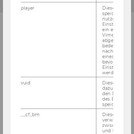
player
Dieses Cooki
speichert
nutzerspezifi
Einstellungen
ein eingebett
Wei­ter­füh­ren­de In­for­ma­tio­nen
Vimeo-Video
abgespielt wi
bedeutet, das
nächsten Ans
eines Vimeo-V
bevorzugten
Einstellungen
werden.
vuid
Dieser Cookie
dazu eingeset
den Nutzungs
des Benutzers
speichern.
__cf_bm
Dieses Cookie
verwendet, u
zwischen Men
und Bots zu