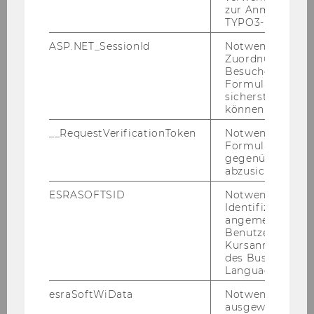
zur Anmeldung f
cer, WFP
TYPO3-Backend.
ASP.NET_SessionId
Notwendig, um 
Zuordnung von
Besucher zu
Formulareingab
sicherstellen zu
können.
__RequestVerificationToken
Notwendig, um 
Formulareingab
gegenüber Angri
abzusichern.
ESRASOFTSID
Notwendig zur
Identifizierung 
angemeldeten
Benutzers im
Kursanmeldung
des Business
Language Center
esraSoftWiData
Notwendig um
ausgewählte Sp