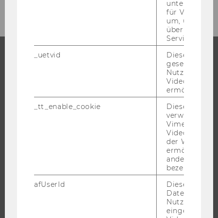
unterscheiden.
für Vimeo no
um, um gülti
über die Nutz
Service zu s
_uetvid
Dieses Cookie
gesetzt, um d
STUDIUM
Nutzung des 
Videoplayers 
WARUM WU?
ermöglichen
BACHELOR
_tt_enable_cookie
Dieses Cookie
verwendet, u
MASTER
Vimeo-
DOKTORAT / PHD
Videoeinbett
der WU-Websi
EXECUTIVE EDUCATION
ermöglichen 
andere nicht 
BEWERBUNG UND ZULASSUNG
bezeichnete 
INFORMATIONEN FÜR STUDIERENDE
afUserId
Dieses Cooki
INTERNATIONALE UND INCOMING EXCHANGE STUDIERENDE
Daten von
Nutzer*innen,
ANGEBOTE FÜR SCHULEN UND STUDIENINTERESSIERTE
eingebettete
STUDENT CLUBS