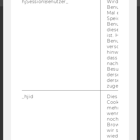
hjSessionBenutzer_
Wird gesetzt,
Benutzer zum
Mal eine Seite
Speichert die 
Benutzer-ID, d
Facebook
Instagram
Blog
diese Seite e
ist. Hotjar ver
Benutzer nich
verschiedene
hinweg.Stellt 
YouTube
Newsletter
Bluesky
dass Daten v
nachfolgende
Besuchen auf
derselben We
derselben Ben
zugeordnet w
IMPRESSUM
_hjid
Dies ist ein al
BARRIEREFREIHEITSERKLÄRUNG WEBSEITE
Cookie, das wi
mehr setzen, 
DATENSCHUTZERKLÄRUNG
wenn ein Benu
noch in sein
DATENSCHUTZERKLÄRUNG SOCIAL MEDIA
Browser hat,
DATENSCHUTZERKLÄRUNG
wir seinen We
STUDIENBEWERBER*INNEN UND STUDIERENDE
wiederverwen