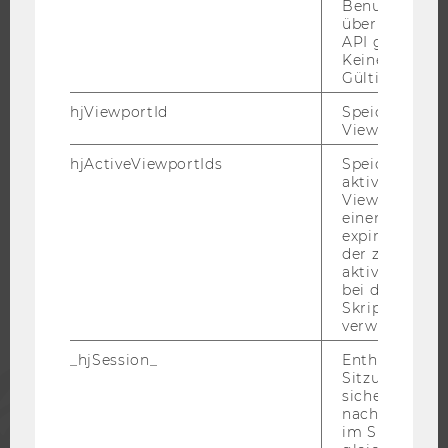
WELCOME SERVICES
Benutzerattri
über die Hotja
JOBS MIT WU-STUDIUM
API gesendet
Keine explizit
KARRIEREKONTAKTE AN DER WU
Gültigkeitsda
KARRIERENETZWERKE AN DER WU
hjViewportId
Speichert Ben
Viewport-Deta
hjActiveViewportIds
Speichert die
aktiven Benut
WU COMMUNITY
Viewports. Sp
einen
expirationTi
der zur Valid
STUDIERENDE
aktiver Ansic
bei der
Skriptinitiali
ALUMNI
verwendet wir
_hjSession_
Enthält die ak
PRESSE
Sitzungsdaten.
sicher, dass
nachfolgende
im Sitzungsfe
MITARBEITENDE