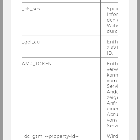
Gao, Yunhuan, Piñero, Pablo, Aguilera,
_pk_ses
Speicherung 
Eduardo, Bruckner, Martin, Cobeña,
Informatione
Alberto Sanz, He, He, Reynolds,
den aktuellen
Christian.
2026. The UK’s middle-
Webseitenbe
durch Matom
income dietary trap.
_gcl_au
Enthält eine
zufallsgenerie
ID.
AMP_TOKEN
Enthält ein To
Zu Publikationen in WU Research
verwendet we
kann, um eine
vom AMP-Clie
Service abzur
Andere mögli
zeigen Opt-ou
Anfrage im G
einen Fehler 
Abrufen einer
vom AMP Clie
Service an.
_dc_gtm_--property-id--
Wird von Dou