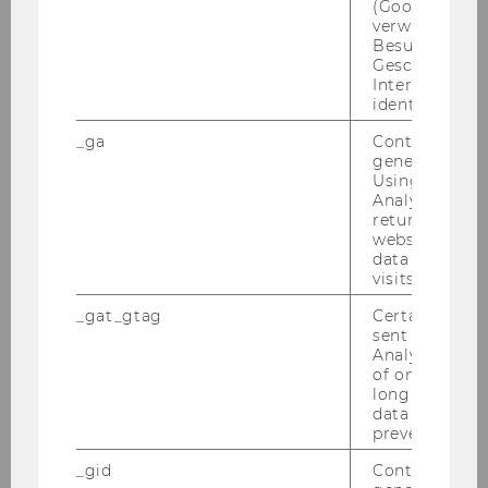
(Google Tag 
verwendet, u
Besucher nach
Geschlecht o
Interessen zu
identifizieren.
_ga
Contains a r
generated use
Using this ID
Expert*innen finden
Analytics can
returning use
Wir erforschen aktuelle wirtschaftliche und
website and 
data from pre
gesellschaftliche Fragen. Finden Sie hier die
visits.
Expert*innen für Ihr Anliegen.
_gat_gtag
Certain data i
Name
sent to Googl
oder
Analytics a 
TEN
of once per m
Expertise
long as it is s
data transfers
prevented.
_gid
Contains a r