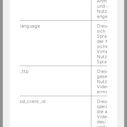
Anmeldeinfo
Leis­tung und sozial-​ökologische Ent­wick­
und ob sich de
Nutzer*in jem
lung
angemeldet h
Glo­ba­le Stra­te­gie und Be­zie­hun­gen
zwi­schen Head­quar­ter und Toch­ter­ge­sell­
language
Dieses Cooki
sich die
schaf­ten in mul­ti­na­tio­na­len Kon­zer­nen
Spracheinstel
In­ter­na­tio­na­li­sie­rungs­stra­te­gien: Vor­bo­
der Nutzer*in
ten, Kon­se­quen­zen und Pro­zes­se
sichergestellt
Vimeo in der
In­ter­na­tio­na­le Be­steue­rung
Nutzer ausge
Räum­lich ex­pli­zi­te Nach­hal­tig­keits­be­
Sprache ersch
wer­tung von glo­ba­len Lie­fer­ket­ten
_ttp
Dieser Cookie
gesetzt, um d
Nutzung des 
FRAGEN STELLEN ZU
Videoplayers 
WIRTSCHAFTSFORSCHUNG UND CO
ermöglichen
sd_client_id
Dieses Cooki
speichert Dat
die aktuellen
Videoeinstell
Damit For­schung keine Black­box bleibt,
des/ der Benu