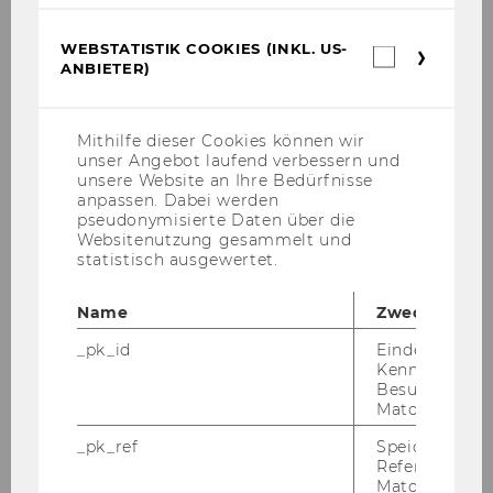
2026. News under pressure?
Politicization of scientific expertise in
WEBSTATISTIK COOKIES (INKL. US-
Webstatis
German mainstream news during
ANBIETER)
Cookies
COVID-19.
(inkl.
US-
Anbieter)
Mithilfe dieser Cookies können wir
unser Angebot laufend verbessern und
Originalbeitrag
unsere Website an Ihre Bedürfnisse
anpassen. Dabei werden
in
pseudonymisierte Daten über die
Fachzeitschrift
Websitenutzung gesammelt und
Zakeri, Behnam, Surana, Kavita, Hunt,
statistisch ausgewertet.
Julian David, Krey, Volker, Riahi,
Keywan.
2026. The AI–energy storage
Name
Zweck
nexus.
_pk_id
Eindeutige
Kennzeichnun
Besuchers du
Matomo.
Originalbeitrag
_pk_ref
Speicherung 
in
Referrers dur
Fachzeitschrift
Matomo.