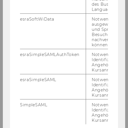
des Business
Language Center
Episode 5
esraSoftWiData
Notwendig um
Von Ta­schen­geld bis Kryp­to
ausgewählte Sp
und Sprachkurse
Besuchers
Fi­nanz­bil­dung als Schlüs­sel für ein selbst­
nachverfolgen z
be­stimm­tes Leben
können.
esraSimpleSAMLAuthToken
Notwendig zur
Mehr erfahren
Identifizierung 
Angehörige/r für
Kursanmeldung.
esraSimpleSAML
Notwendig zur
Identifizierung 
Neu er­schie­nen
Angehörige/r für
Kursanmeldung.
Originalbeitrag
SimpleSAML
Notwendig zur
in
Identifizierung 
Angehörige/r für
Fachzeitschrift
Kursanmeldung.
Zinnatullin, Aidar, Barkela, Berend.