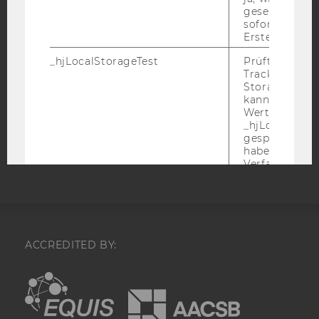
gesetzt. Wird 
DATENSCHUTZERKLÄRUNG
sofort nach s
DATENSCHUTZERKLÄRUNG SOCIAL MEDIA
Erstellung ge
DATENSCHUTZERKLÄRUNG
_hjLocalStorageTest
Prüft, ob der 
STUDIENBEWERBER*INNEN UND STUDIERENDE
Tracking Code
Storage verw
COOKIE EINSTELLUNGEN
kann. Wenn ja
Wert 1 gesetzt
_hjLocalStora
Barrierefreiheitserklärung
gespeicherte
Webseite
haben keine
Verfallszeit, 
aber fast sofo
ihrer Erstellu
gelöscht.
_hjSessionStorageTest
Prüft, ob der 
Tracking Cod
ACCREDITED BY:
Storage verw
kann. Wenn ja
EQUIS
AACSB
Wert von 1 ges
_hjIncludedInPageviewSample
Wird gesetzt
festzustellen,