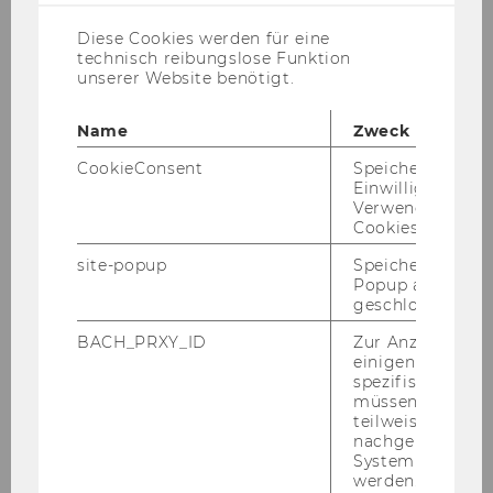
Diese Cookies werden für eine
technisch reibungslose Funktion
unserer Website benötigt.
Name
Zweck
CookieConsent
Speichert Ihre
Einwilligung zur
Verwendung vo
Cookies.
site-popup
Speichert ob ein
Popup ausgefüll
geschlossen wur
BACH_PRXY_ID
Zur Anzeige von
KI-Boom könnte Energiewende
einigen WU-
beschleunigen
spezifischen Inh
müssen Informa
teilweise von
nachgelagerten
System abgefra
werden. Notwen