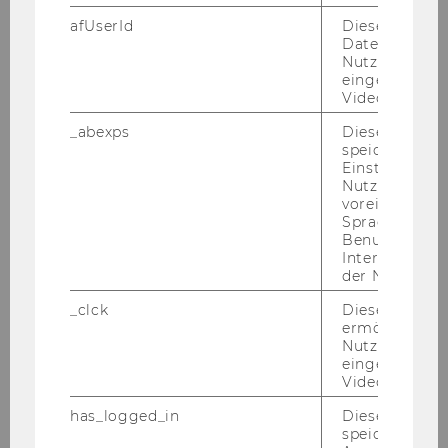
WIEN
afUserId
Dieses Cooki
Daten von
Nutzer*innen,
eingebettete
Videos intera
Sie in­ter­es­sie­ren sich für die neus­te For­
_abexps
Dieses Cooki
schung im Be­reich Öko­no­mie? Im For­
speichert get
schungs­por­tal der WU Wien fin­den Sie ak­
Einstellungen
Nutzer*in, zB.
tu­el­le Stu­di­en und For­schungs­er­geb­nis­se
voreingestell
sowie alle
For­schen­den der Wirt­schafts­
Sprache, Regi
uni­ver­si­tät
auf einen Blick. Die For­
Benutzernam
Interaktionsd
schungs­schwer­punk­te der WU Wien sind:
der Nutzer*in
Ge­schäfts­pro­zess­de­sign
_clck
Dieses Cooki
Mo­ni­to­ring von Ge­schäfts­pro­zes­sen
ermöglicht di
Un­ter­neh­mens­fi­nan­zie­rung, Preis­bil­
Nutzung des
eingebettete
dung von Ver­mö­gens­wer­ten und quan­ti­
Video Players
ta­ti­ve Me­tho­den im Fi­nanz­we­sen
has_logged_in
Dieses Cooki
De­mo­gra­fi­scher Wan­del, Hu­man­ka­pi­tal
speichert
und deren Re­le­vanz für die öko­no­mi­sche