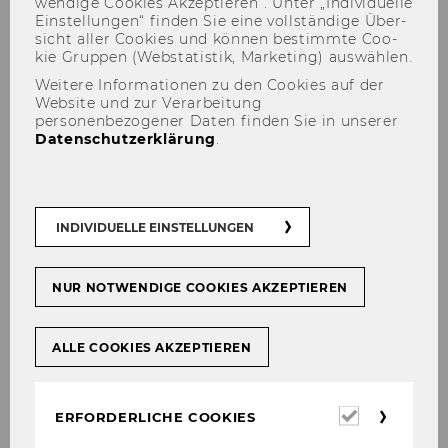
wen­di­ge Coo­kies Ak­zep­tie­ren“. Unter „In­di­vi­du­el­le
Ein­stel­lun­gen“ fin­den Sie eine voll­stän­di­ge Über­
sicht aller Coo­kies und kön­nen be­stimm­te Coo­
kie Grup­pen (Web­sta­tis­tik, Mar­ke­ting) aus­wäh­len.
Weitere Informationen zu den Cookies auf der
Website und zur Verarbeitung
personenbezogener Daten finden Sie in unserer
Datenschutzerklärung
.
INDIVIDUELLE EINSTELLUNGEN
NUR NOTWENDIGE COOKIES AKZEPTIEREN
Häusliche Gewalt und Ungleichheit
am Arbeitsplatz hängen eng
zusammen
ALLE COOKIES AKZEPTIEREN
Erforderl
ERFORDERLICHE COOKIES
Cookies
IT