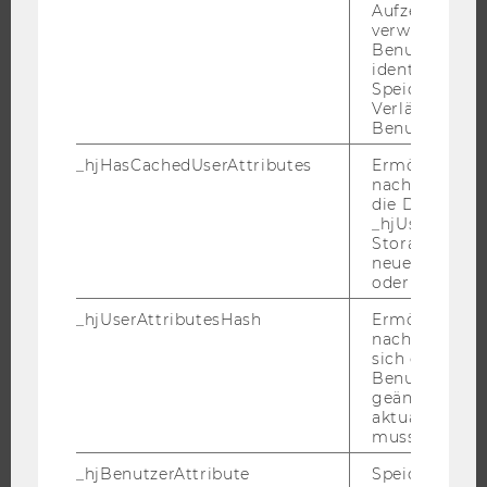
Aufzeichnungs
verwendet, u
ÜBER DIE WU
Benutzersitz
ORGANISATION
identifizieren.
Speicherdaue
WIRTSCHAFT UND GESELLSCHAFT
Verlängert sic
Benutzeraktivi
CAMPUS
NEWS
_hjHasCachedUserAttributes
Ermöglicht e
nachzuvollzie
EVENTS ARCHIV
die Daten in
_hjUserAttrib
EVENTS
Storage auf 
WU FOUNDATION
neuesten Stan
oder nicht.
_hjUserAttributesHash
Ermöglicht e
nachzuvollzie
JOBS
sich ein
Benutzerattri
JOBS
geändert hat
aktualisiert 
JOBPORTAL
muss.
RESEARCH CAREER
_hjBenutzerAttribute
Speichert