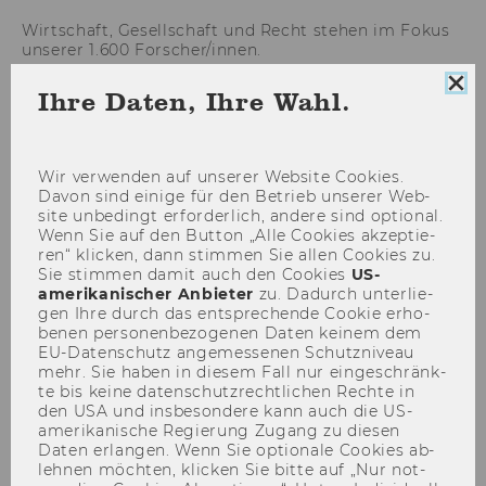
Wirtschaft, Gesellschaft und Recht stehen im Fokus
unserer 1.600 Forscher/innen.
Coo
Ihre Daten, Ihre Wahl.
For­schung an der WU
Con
sch
For­schungs­por­tal
Wir ver­wen­den auf un­se­rer Web­site Coo­kies.
Davon sind ei­ni­ge für den Be­trieb un­se­rer Web­
FORSCHUNGSNEWS
site un­be­dingt er­for­der­lich, an­de­re sind op­tio­nal.
Wenn Sie auf den But­ton „Alle Coo­kies ak­zep­tie­
ren“ kli­cken, dann stim­men Sie allen Coo­kies zu.
EXPERT/INN/EN FINDEN
Sie stim­men damit auch den Coo­kies
US-​
amerikanischer An­bie­ter
zu. Da­durch un­ter­lie­
gen Ihre durch das ent­spre­chen­de Coo­kie er­ho­
be­nen per­so­nen­be­zo­ge­nen Daten kei­nem dem
EU-​Datenschutz an­ge­mes­se­nen Schutz­ni­veau
Forschung aktuell
mehr. Sie haben in die­sem Fall nur ein­ge­schränk­
te bis keine da­ten­schutz­recht­li­chen Rech­te in
den USA und ins­be­son­de­re kann auch die US-​
ZUM NEWSROOM
amerikanische Re­gie­rung Zu­gang zu die­sen
Daten er­lan­gen. Wenn Sie op­tio­na­le Coo­kies ab­
leh­nen möch­ten, kli­cken Sie bitte auf „Nur not­
FORSCHUNGSNEWSROOM