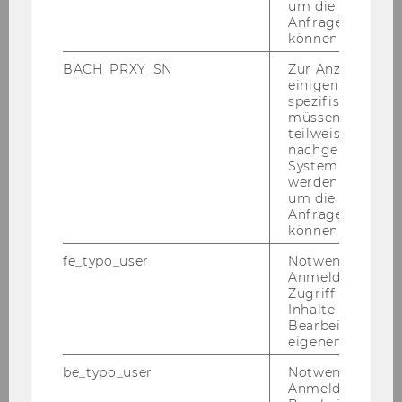
Meet Our Researchers
um die Antwort 
Anfrage zuordne
können.
BACH_PRXY_SN
Zur Anzeige von
einigen WU-
spezifischen Inh
müssen Informa
teilweise von
nachgelagerten
System abgefra
werden. Notwen
um die Antwort 
Anfrage zuordne
können.
Meet Our Researchers: Stephan Lutter
fe_typo_user
Notwendig für d
Anmeldung und
Der ver­steck­te Fuß­ab­druck von
Zugriff auf gesc
Kup­fer
Inhalte oder zur
Bearbeitung des
WU-​Forscher Ste­phan Lut­ter un­ter­sucht,
eigenen Profils.
wie viele na­tür­li­che Res­sour­cen – etwa
be_typo_user
Notwendig für d
Roh­stof­fe oder Was­ser – von un­se­rer Wirt­
Anmeldung und
schaft in An­spruch ge­nom­men wer­den.