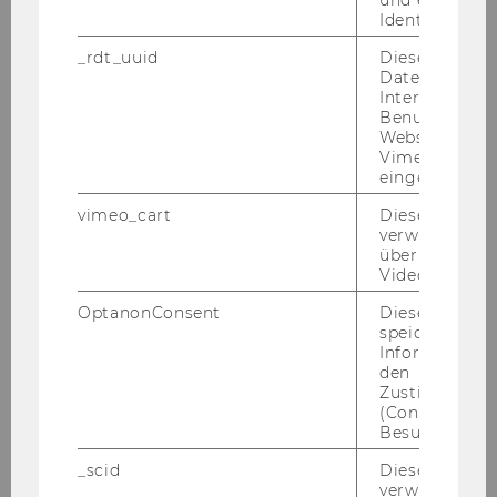
und einen per
bie­tet die WU der Öf­fent­lich­keit die Mög­
Identifikatio
lich­keit, aktiv mit For­schen­den in Kon­takt
zu tre­ten.
Stel­len Sie uns on­line Ihre
_rdt_uuid
Dieses Cooki
Daten über di
Fra­gen
zu wirt­schaft­lich re­le­van­ten The­
Interaktionen
men und er­hal­ten Sie Ant­wor­ten rund um
Benutzer*inne
Öko­no­mie, Ge­sell­schaft und Recht.
Kon­
Websites, auf
Vimeo-Video
tak­tie­ren Sie uns
zudem di­rekt für wei­ter­
eingebettet is
füh­ren­de In­for­ma­ti­on zur For­schung an
der WU.
vimeo_cart
Dieses Cookie
verwendet, u
überprüfen, wi
Video abgespi
SELBST FORSCHEN AN DER WU
OptanonConsent
Dieses Cooki
WIEN
speichert
Informatione
den
Zustimmungs
(Consent) ein
Sie möch­ten selbst an der WU Wien for­
Besuchers.
schen und vom hoch­mo­der­nen Wis­sen­
_scid
Dieses Cookie
schafts­stand­ort pro­fi­tie­ren? Wer­den Sie
verwendet, u