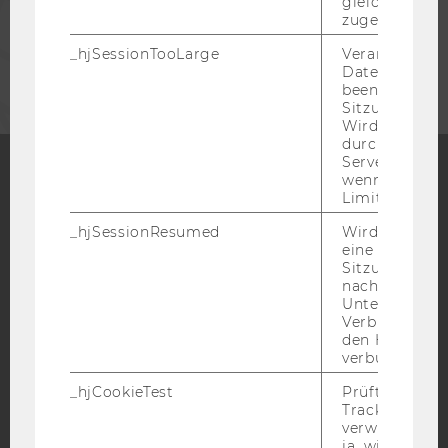
gleichen Sitz
zugeordnet w
UNTERNEHMEN
_hjSessionTooLarge
Veranlasst Hot
Datenerfassu
beenden, wen
Sitzung zu vie
Wird automat
durch ein Sig
Servers best
wenn die Sitz
Limit überschr
Facebook
Instagram
Blog
_hjSessionResumed
Wird gesetzt,
eine
Sitzung/Aufz
YouTube
Newsletter
Bluesky
nach einer
Unterbrechun
Verbindung w
den Hotjar-Se
verbunden wir
_hjCookieTest
Prüft, ob der 
IMPRESSUM
Tracking Cod
verwenden ka
BARRIEREFREIHEITSERKLÄRUNG WEBSEITE
ja, wird ein W