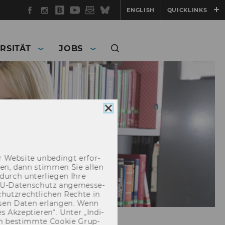
Facebook
Instagram
WU
YouTube
Newsletter
Bluesky
ENGLISH
QUICKLINKS
Blog
RSITÄT
JOBS
Cookie
Consent
schließen
 Web­site un­be­dingt er­for­
­cken, dann stim­men Sie allen
durch un­ter­lie­gen Ihre
EU-​Datenschutz an­ge­mes­se­
hutz­recht­li­chen Rech­te in
­sen Daten er­lan­gen. Wenn
 Ak­zep­tie­ren“. Unter „In­di­
­nen be­stimm­te Coo­kie Grup­