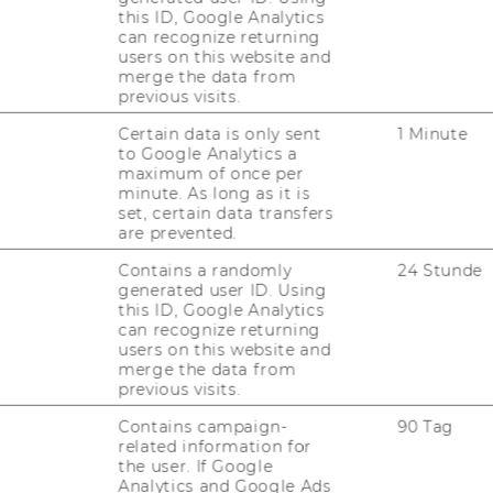
JOBS MIT WU-STUDIUM
this ID, Google Analytics
can recognize returning
users on this website and
KARRIEREKONTAKTE AN DER
merge the data from
WU
previous visits.
KARRIERENETZWERKE AN DER
Certain data is only sent
1 Minute
WU
to Google Analytics a
maximum of once per
minute. As long as it is
set, certain data transfers
are prevented.
Contains a randomly
24 Stunde
generated user ID. Using
this ID, Google Analytics
can recognize returning
uTube
Newsletter
Bluesky
users on this website and
ACCREDITED B
merge the data from
EQUIS
AAC
previous visits.
Contains campaign-
90 Tag
related information for
the user. If Google
Analytics and Google Ads