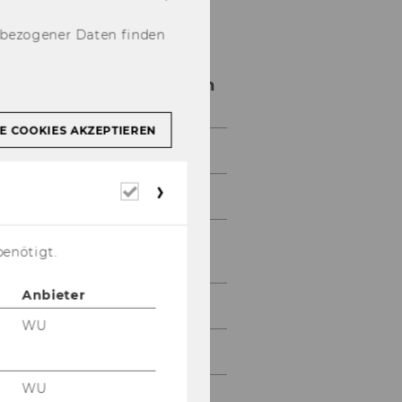
nbezogener Daten finden
Studienorganisation
E COOKIES AKZEPTIEREN
Termine und Fristen
Erforderliche
Studierendenausweis
Cookies
Studienbeitrag / ÖH-
benötigt.
Beitrag
Anbieter
Beurlaubung
WU
Rückmeldung
WU
Abmeldung vom Studium