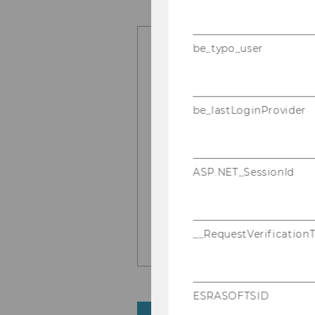
be_typo_user
be_lastLoginProvider
ASP.NET_SessionId
__RequestVerification
ESRASOFTSID