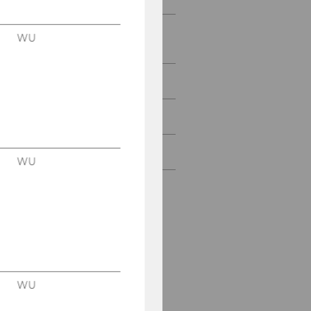
Wiederaufnahme des
WU
Studiums
LPIS-Anmeldesystem
Studienplanwechsel
Studienabschluss
WU
WU