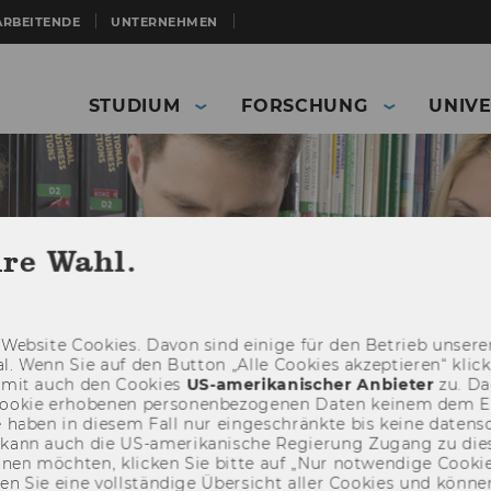
ARBEITENDE
UNTERNEHMEN
STUDIUM
FORSCHUNG
UNIVE
hre Wahl.
Web­site Coo­kies. Davon sind ei­ni­ge für den Be­trieb un­se­rer
­nal. Wenn Sie auf den But­ton „Alle Coo­kies ak­zep­tie­ren“ kli
damit auch den Coo­kies
US-​amerikanischer An­bie­ter
zu. Da­
oo­kie er­ho­be­nen per­so­nen­be­zo­ge­nen Daten kei­nem dem 
haben in die­sem Fall nur ein­ge­schränk­te bis keine da­ten­sc
e kann auch die US-​amerikanische Re­gie­rung Zu­gang zu die
Studierende
Studienorganisation
eh­nen möch­ten, kli­cken Sie bitte auf „Nur not­wen­di­ge Coo­kies
fin­den Sie eine voll­stän­di­ge Über­sicht aller Coo­kies und kön