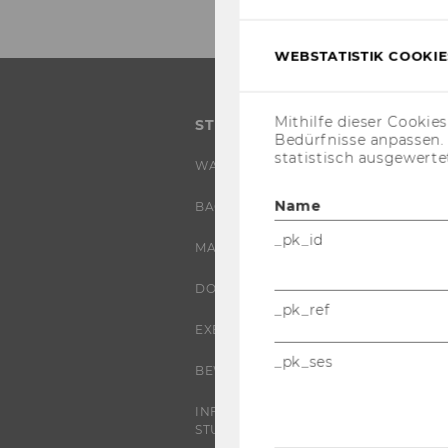
WEBSTATISTIK COOKIES
Mithilfe dieser Cookie
STUDIUM
Bedürfnisse anpassen
statistisch ausgewerte
WARUM WU?
Name
BACHELOR
_pk_id
MASTER
DOKTORAT / PHD
_pk_ref
EXECUTIVE EDUCATION
_pk_ses
BEWERBUNG UND ZULASSUNG
INFORMATIONEN FÜR
STUDIERENDE