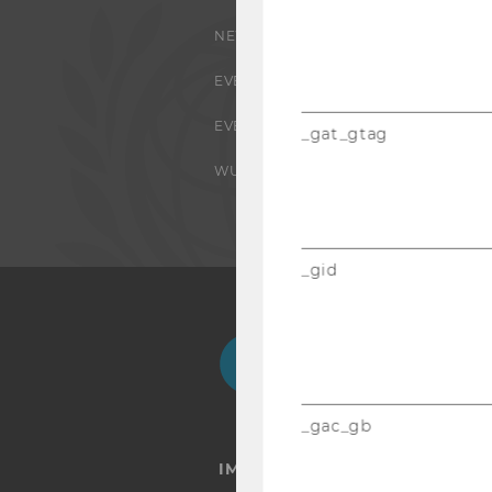
NEWS
EVENTS ARCHIV
EVENTS
_gat_gtag
WU FOUNDATION
_gid
Facebook
Instagram
Blog
Yo
_gac_gb
IMPRESSUM