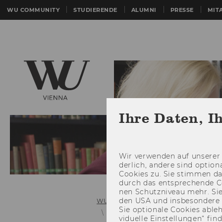
WU COMMUNITY
STUDIERENDE
ALUMNI
PRESSE
MIT
Ihre Daten, I
Wir ver­wen­den auf un­se­rer 
der­lich, an­de­re sind op­tio
Coo­kies zu. Sie stim­men 
durch das ent­spre­chen­de C
nen Schutz­ni­veau mehr. Sie 
den USA und ins­be­son­de­r
WU (Wirtschaftsuniversität Wien)
Sie op­tio­na­le Coo­kies ab­l
LPIS-Anmeldesystem
vi­du­el­le Ein­stel­lun­gen“ 