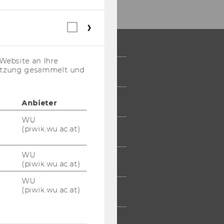
Webstatistik
Cookies
(inkl.
US-
Website an Ihre
Anbieter)
nutzung gesammelt und
 COMMUNITY
UDIERENDE
Anbieter
WU
(piwik.wu.ac.at)
UMNI
WU
ESSE
(piwik.wu.ac.at)
WU
(piwik.wu.ac.at)
TARBEITENDE
TERNEHMEN