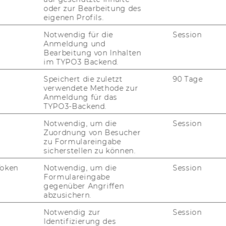
oder zur Bearbeitung des
eigenen Profils.
Notwendig für die
Session
Bitte ver­wen­det
aus­schließ­lich LPIS
Anmeldung und
Bearbeitung von Inhalten
für eure An­mel­dun­gen.
im TYPO3 Backend.
Wenn ihr eine WU-​fremde Soft­ware
ver­wen­det, kann nicht ga­ran­tiert wer­
Speichert die zuletzt
90 Tage
verwendete Methode zur
den, dass eure An­mel­dung er­folg­
Anmeldung für das
reich ist.
TYPO3-Backend.
Kein Sup­port und keine Nach­mel­
Notwendig, um die
Session
dung bei Pro­ble­men durch frem­de
Zuordnung von Besucher
zu Formulareingabe
Tools!
sicherstellen zu können.
Token
Notwendig, um die
Session
Formulareingabe
gegenüber Angriffen
abzusichern.
Notwendig zur
Session
Identifizierung des