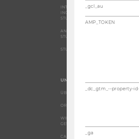
_gcl_au
INTERNATIONALE UND
INCOMING EXCHANGE
STUDIERENDE
AMP_TOKEN
ANGEBOTE FÜR SCHULEN UND
STUDIENINTERESSIERTE
STUDENT CLUBS
UNIVERSITÄT
_dc_gtm_--property-id
ÜBER DIE WU
ORGANISATION
WIRTSCHAFT UND
GESELLSCHAFT
_ga
CAMPUS