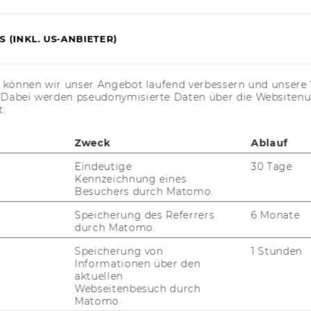
 (INKL. US-ANBIETER)
s können wir unser Angebot laufend verbessern und unsere 
FORSCHUNG
. Dabei werden pseudonymisierte Daten über die Website
WU
t.
FORSCHUNGSPORTAL
ST
Zweck
Ablauf
FORSCHENDE
Eindeutige
30 Tage
IMPACT DER FORSCHUNG
Kennzeichnung eines
AL
Besuchers durch Matomo.
ORGANISATION DER
FORSCHUNG
Speicherung des Referrers
6 Monate
PR
durch Matomo.
FORSCHUNGSINFRASTRUKTUR
Speicherung von
1 Stunden
Informationen über den
MI
aktuellen
Webseitenbesuch durch
Matomo.
UN