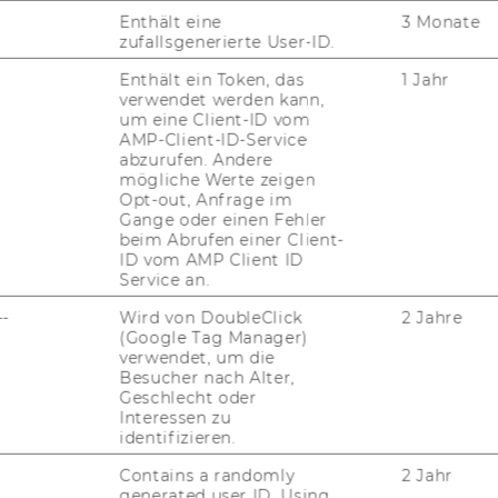
Enthält eine
3 Monate
zufallsgenerierte User-ID.
Enthält ein Token, das
1 Jahr
verwendet werden kann,
um eine Client-ID vom
AMP-Client-ID-Service
abzurufen. Andere
mögliche Werte zeigen
Opt-out, Anfrage im
Gange oder einen Fehler
beim Abrufen einer Client-
ID vom AMP Client ID
Service an.
JOBS
--
Wird von DoubleClick
2 Jahre
JOBS
(Google Tag Manager)
verwendet, um die
Besucher nach Alter,
JOBPORTAL
Geschlecht oder
Interessen zu
RESEARCH CAREER
identifizieren.
WELCOME SERVICES
Contains a randomly
2 Jahr
generated user ID. Using