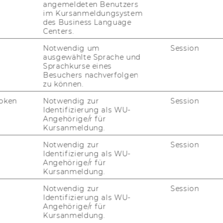
an­stal­tun­gen
angemeldeten Benutzers
im Kursanmeldungsystem
des Business Language
Centers.
ör­se
Notwendig um
Session
ausgewählte Sprache und
Sprachkurse eines
Besuchers nachverfolgen
ver­an­stal­tun­gen tau­
zu können.
oken
Notwendig zur
Session
Identifizierung als WU-
Angehörige/r für
Kursanmeldung.
Notwendig zur
Session
Identifizierung als WU-
­te wen­det euch bitte an
war­te­lis­
Angehörige/r für
Kursanmeldung.
Notwendig zur
Session
Identifizierung als WU-
Angehörige/r für
Kursanmeldung.