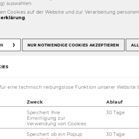
ng) aus­wäh­len.
den Cookies auf der Website und zur Verarbeitung persone
erklärung
.
EN
NUR NOTWENDIGE COOKIES AKZEPTIEREN
ALL
s­tem der WU für die
Ver­wal­tung von
IES
d Prü­fun­gen
und bie­tet zahl­rei­che
ür eine technisch reibungslose Funktion unserer Website 
Zweck
Ablauf
u Lehr­ver­an­stal­tun­gen und Prü­fun­gen
Speichert Ihre
30 Tage
an­ge­bo­ten
über Num­mern­ein­ga­be
Einwilligung zur
Verwendung von Cookies.
Speichert ob ein Popup
30 Tage
l­dun­gen