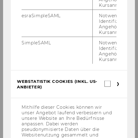
Eine de­tail­lier­te Dar­stel­lung, Er­klä­run­gen und
Kursanmeldung.
Hil­fe­stel­lun­gen fin­den Sie auf der
auf der
esraSimpleSAML
Notwendig zur
zen­tra­len Seite zum Dritt­mit­tel­pro­zess an der
Identifizierung 
WU
.
Angehörige/r für
Kursanmeldung.
SimpleSAML
Notwendig zur
Identifizierung 
Angehörige/r für
Kursanmeldung.
Mitarbeitende
WEBSTATISTIK COOKIES (INKL. US-
Webstatis
Tools & Services
ANBIETER)
Cookies
(inkl.
US-
Personalentwicklung und interne
Anbieter)
Mithilfe dieser Cookies können wir
Weiterbildung
unser Angebot laufend verbessern und
unsere Website an Ihre Bedürfnisse
Infos für Lehrende
anpassen. Dabei werden
pseudonymisierte Daten über die
Websitenutzung gesammelt und