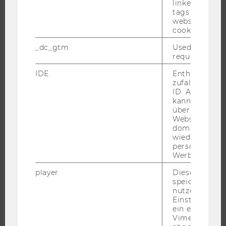
linked, the co
tags on the G
JOBS
website read 
cookie.
JOBS
_dc_gtm
Used to throt
JOBPORTAL
request rate.
RESEARCH CAREER
IDE
Enthält eine
WELCOME SERVICES
zufallsgenerie
ID. Anhand di
JOBS MIT WU-STUDIUM
kann Google 
KARRIEREKONTAKTE AN DER WU
über verschie
Websites
KARRIERENETZWERKE AN DER WU
domainübergr
wiedererkenn
personalisiert
Werbung auss
player
Dieses Cooki
WU COMMUNITY
speichert
nutzerspezifi
Einstellungen
STUDIERENDE
ein eingebett
Vimeo-Video