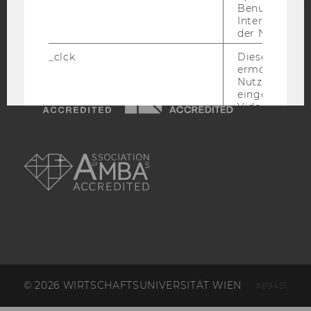
Benutzernam
Interaktionsd
der Nutzer*in
ACCREDITED BY:
_clck
Dieses Cooki
EQUIS
AACSB
ermöglicht di
Nutzung des
eingebettete
Video Players
has_logged_in
Dieses Cooki
AMBA
speichert
Anmeldeinfo
und ob sich de
Nutzer*in jem
angemeldet h
language
Dieses Cooki
sich die
Spracheinstel
der Nutzer*in
sichergestellt
Vimeo in der
© 2026 WIRTSCHAFTSUNIVERSITÄT WIEN
#89451
Nutzer ausge
Sprache ersch