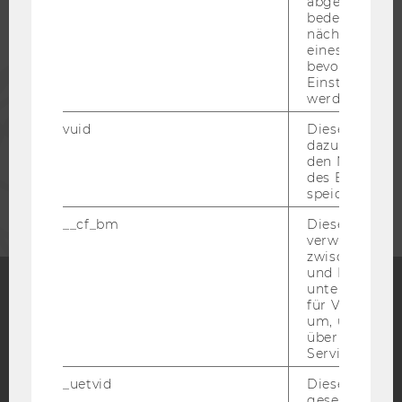
abgespielt wi
bedeutet, das
ALUMNI
nächsten Ans
eines Vimeo-V
bevorzugten
PRESSE
Einstellungen
werden.
MITARBEITENDE
vuid
Dieser Cookie
dazu eingeset
den Nutzungs
des Benutzers
UNTERNEHMEN
speichern.
__cf_bm
Dieses Cookie
verwendet, u
zwischen Men
und Bots zu
unterscheiden.
für Vimeo no
Facebook
Instagram
Blog
um, um gülti
über die Nutz
Service zu s
_uetvid
Dieses Cookie
YouTube
Newsletter
Bluesky
gesetzt, um d