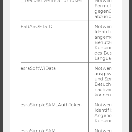
__RequestVerificationToken
Notwendig, um 
ORGANISATION DER FORSCHUNG
Formulareingab
FORSCHUNGSINFRASTRUKTUR
gegenüber Angri
abzusichern.
ESRASOFTSID
Notwendig zur
Identifizierung 
UNIVERSITÄT
angemeldeten
Benutzers im
Kursanmeldung
ÜBER DIE WU
des Business
ORGANISATION
Language Center
WIRTSCHAFT UND GESELLSCHAFT
esraSoftWiData
Notwendig um
CAMPUS
ausgewählte Sp
und Sprachkurse
NEWS
Besuchers
nachverfolgen z
EVENTS ARCHIV
können.
EVENTS
esraSimpleSAMLAuthToken
Notwendig zur
WU FOUNDATION
Identifizierung 
Angehörige/r für
Kursanmeldung.
esraSimpleSAML
Notwendig zur