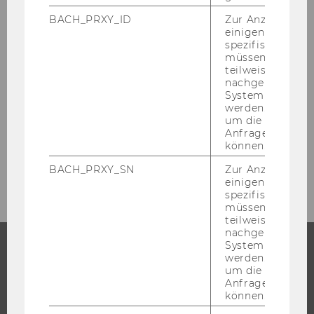
BACH_PRXY_ID
Zur Anzeige von
einigen WU-
WU Community
spezifischen Inh
müssen Informa
teilweise von
nachgelagerten
Student Community
System abgefra
werden. Notwen
um die Antwort 
Events
Anfrage zuordne
können.
FAQs
BACH_PRXY_SN
Zur Anzeige von
einigen WU-
spezifischen Inh
müssen Informa
teilweise von
nachgelagerten
System abgefra
werden. Notwen
STUDIUM
um die Antwort 
Anfrage zuordne
können.
WARUM WU?