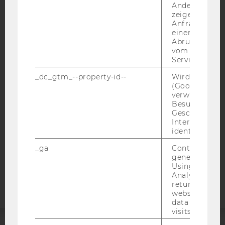
Andere mögli
zeigen Opt-ou
Anfrage im G
einen Fehler 
Abrufen einer
IMPRESSUM
vom AMP Clie
BARRIEREFREIHEITSERKLÄRUNG WEBSEITE
Service an.
DATENSCHUTZERKLÄRUNG
_dc_gtm_--property-id--
Wird von Dou
(Google Tag 
DATENSCHUTZERKLÄRUNG SOCIAL MEDIA
verwendet, u
DATENSCHUTZERKLÄRUNG
Besucher nach
Geschlecht o
STUDIENBEWERBER*INNEN UND STUDIERENDE
Interessen zu
COOKIE EINSTELLUNGEN
identifizieren.
_ga
Contains a r
Barrierefreiheitserklärung
generated use
Webseite
Using this ID
Analytics can
returning use
website and 
data from pre
visits.