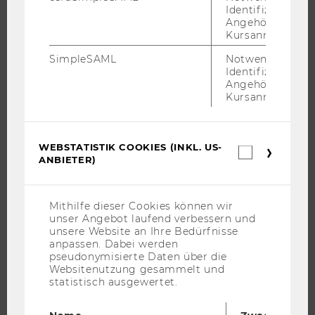
JOBS
Identifizierung 
Angehörige/r für
JOBS
Kursanmeldung.
JOBPORTAL
SimpleSAML
Notwendig zur
Identifizierung 
RESEARCH CAREER
Angehörige/r für
WELCOME SERVICES
Kursanmeldung.
JOBS MIT WU-STUDIUM
KARRIEREKONTAKTE AN DER WU
WEBSTATISTIK COOKIES (INKL. US-
Webstatis
KARRIERENETZWERKE AN DER WU
ANBIETER)
Cookies
(inkl.
US-
Anbieter)
Mithilfe dieser Cookies können wir
unser Angebot laufend verbessern und
WU COMMUNITY
unsere Website an Ihre Bedürfnisse
anpassen. Dabei werden
pseudonymisierte Daten über die
Websitenutzung gesammelt und
STUDIERENDE
statistisch ausgewertet.
ALUMNI