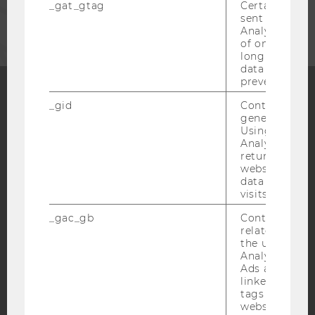
_gat_gtag
Certain data i
UNTERNEHMEN
sent to Googl
Analytics a 
of once per m
long as it is s
data transfers
prevented.
_gid
Contains a r
Facebook
Instagram
Blog
generated use
Using this ID
Analytics can
returning use
website and 
YouTube
Newsletter
Bluesky
data from pre
visits.
_gac_gb
Contains cam
related infor
the user. If G
Analytics and
IMPRESSUM
Ads accounts 
BARRIEREFREIHEITSERKLÄRUNG WEBSEITE
linked, the co
tags on the G
DATENSCHUTZERKLÄRUNG
website read 