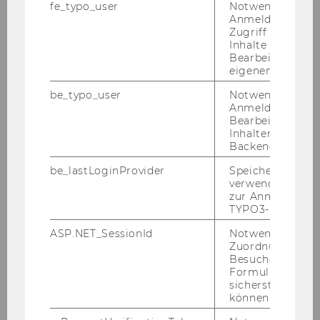
fe_typo_user
Notwendig für d
Mag. Peter Györffy: Ge­schäfts­füh­ren­der
Anmeldung und
Ge­sell­schaf­ter CON­ple­men­ta­ti­on Un­ter­
Zugriff auf gesc
Inhalte oder zur
neh­mens­be­ra­tung
Bearbeitung des
eigenen Profils.
Dr. Wolf­gang Kindl: UNIQA, Mit­glied des
Vor­stan­des
be_typo_user
Notwendig für d
Anmeldung und
Bearbeitung von
Inhalten im TYP
Rück­fra­gen:
Backend.
Mag. Me­la­nie Ha­cker
PR-​Referentin
be_lastLoginProvider
Speichert die zul
verwendete Met
Tel:+43-​1-31336-5478
zur Anmeldung f
me­la­nie.ha­cker@wu.ac.at
TYPO3-Backend.
http://www.wu.ac.at/press
ASP.NET_SessionId
Notwendig, um 
Zuordnung von
Besucher zu
Formulareingab
sicherstellen zu
können.
Presseaussendungen