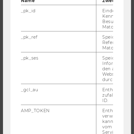
Name
Zweck
ORGANISATION
_pk_id
Eindeutige
WIRTSCHAFT UND GESELLSCHAFT
Kennzeichnun
Besuchers du
CAMPUS
Matomo.
NEWS
_pk_ref
Speicherung 
EVENTS ARCHIV
Referrers dur
Matomo.
EVENTS
_pk_ses
Speicherung 
WU FOUNDATION
Informatione
den aktuellen
Webseitenbe
durch Matom
JOBS
_gcl_au
Enthält eine
zufallsgenerie
JOBS
ID.
JOBPORTAL
AMP_TOKEN
Enthält ein To
RESEARCH CAREER
verwendet we
kann, um eine
WELCOME SERVICES
vom AMP-Clie
JOBS MIT WU-STUDIUM
Service abzur