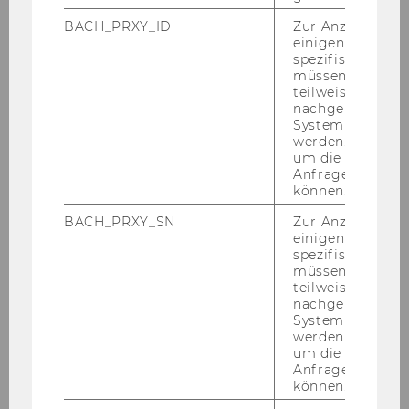
che Un­ter­neh­men sind. Ob das ur­sprüng­li­che
BACH_PRXY_ID
Zur Anzeige von
Ge­schäfts­mo­dell für die Re­gi­on noch re­le­vant
einigen WU-
ist, soll eben­so er­läu­tert wer­den sowie die
spezifischen Inh
Frage, wie Un­ter­neh­men mit die­sen ak­tu­el­len
müssen Informa
teilweise von
Ma­nage­men­ther­aus­for­de­run­gen um­ge­hen.
nachgelagerten
WU Talks: Ost­eu­ro­pa nach dem Boom - Zeit für
System abgefra
einen Stra­te­gie­wech­sel?
werden. Notwen
um die Antwort 
Datum: Mitt­woch, 17. Ok­to­ber, 18:30 Uhr
Anfrage zuordne
Ort: Gro­ßer Sit­zungs­saal der WU, UZA 1, Kern D,
können.
2. Stock, Au­gas­se 2-6, 1090 Wien
BACH_PRXY_SN
Zur Anzeige von
Es dis­ku­tie­ren:
einigen WU-
spezifischen Inh
müssen Informa
Ass.-Prof. Dr. Ar­nold Schuh: Di­rek­tor des
teilweise von
Com­pe­tence Cen­ter for Cen­tral and Eas­
nachgelagerten
tern Eu­ro­pe an der WU
System abgefra
werden. Notwen
Mag. Bet­ti­na Sel­den: PRIS­MA
um die Antwort 
Anfrage zuordne
Kreditversicherungs-​AG, Mit­glied des
können.
Vor­stan­des