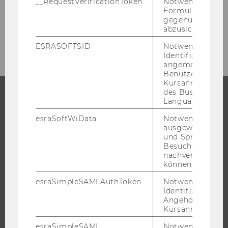
__RequestVerificationToken
Notwendig, um 
Formulareingab
gegenüber Angri
abzusichern.
Presseaussendungen 2012
ESRASOFTSID
Notwendig zur
Identifizierung 
angemeldeten
Benutzers im
Kursanmeldung
des Business
Language Center
STUDIUM
esraSoftWiData
Notwendig um
ausgewählte Sp
WARUM WU?
und Sprachkurse
BACHELOR
Besuchers
nachverfolgen z
MASTER
können.
DOKTORAT / PHD
esraSimpleSAMLAuthToken
Notwendig zur
EXECUTIVE EDUCATION
Identifizierung 
Angehörige/r für
BEWERBUNG UND ZULASSUNG
Kursanmeldung.
INFORMATIONEN FÜR STUDIERENDE
esraSimpleSAML
Notwendig zur