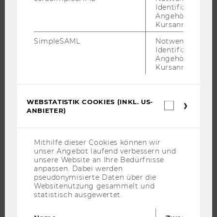
INTERNATIONALE UND INCOMING EXCHANGE STUDIERENDE
Identifizierung 
Angehörige/r für
ANGEBOTE FÜR SCHULEN UND STUDIENINTERESSIERTE
Kursanmeldung.
STUDENT CLUBS
SimpleSAML
Notwendig zur
Identifizierung 
Angehörige/r für
Kursanmeldung.
FORSCHUNG
FORSCHUNGSPORTAL
WEBSTATISTIK COOKIES (INKL. US-
Webstatis
FORSCHENDE
ANBIETER)
Cookies
(inkl.
IMPACT DER FORSCHUNG
US-
ORGANISATION DER FORSCHUNG
Anbieter)
Mithilfe dieser Cookies können wir
unser Angebot laufend verbessern und
FORSCHUNGSINFRASTRUKTUR
unsere Website an Ihre Bedürfnisse
anpassen. Dabei werden
pseudonymisierte Daten über die
Websitenutzung gesammelt und
UNIVERSITÄT
statistisch ausgewertet.
ÜBER DIE WU