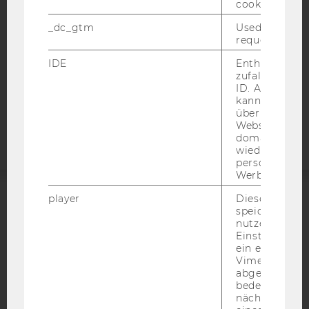
cookie.
DATENSCHUTZERKLÄRUNG SOCIAL MEDIA
DATENSCHUTZERKLÄRUNG
_dc_gtm
Used to throt
request rate.
STUDIENBEWERBER*INNEN UND STUDIERENDE
COOKIE EINSTELLUNGEN
IDE
Enthält eine
zufallsgenerie
ID. Anhand di
Barrierefreiheitserklärung
kann Google 
Webseite
über verschie
Websites
domainübergr
wiedererkenn
personalisiert
Werbung auss
player
Dieses Cooki
ACCREDITED BY:
speichert
nutzerspezifi
Einstellungen
EQUIS
AACSB
ein eingebett
Vimeo-Video
abgespielt wi
bedeutet, das
nächsten Ans