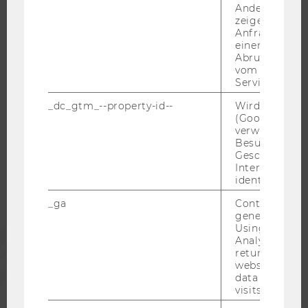
Andere mögli
KARRIEREKONTAKTE AN DER WU
zeigen Opt-ou
Anfrage im G
KARRIERENETZWERKE AN DER WU
einen Fehler 
Abrufen einer
vom AMP Clie
Service an.
_dc_gtm_--property-id--
Wird von Dou
WU COMMUNITY
(Google Tag 
verwendet, u
Besucher nach
STUDIERENDE
Geschlecht o
Interessen zu
identifizieren.
ALUMNI
_ga
Contains a r
generated use
Using this ID
PRESSE
Analytics can
returning use
website and 
MITARBEITENDE
data from pre
visits.