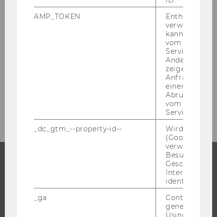
ID.
Tel.: 0131336-​4591
AMP_TOKEN
Enthält ein To
verwendet we
kann, um eine
vom AMP-Clie
Service abzur
Andere mögli
Presseaussendungen
zeigen Opt-ou
Anfrage im G
einen Fehler 
Abrufen einer
Archiv
vom AMP Clie
Service an.
_dc_gtm_--property-id--
Wird von Dou
(Google Tag 
verwendet, u
Besucher nach
Geschlecht o
Interessen zu
STUDIUM
identifizieren.
WARUM WU?
_ga
Contains a r
generated use
BACHELOR
Using this ID