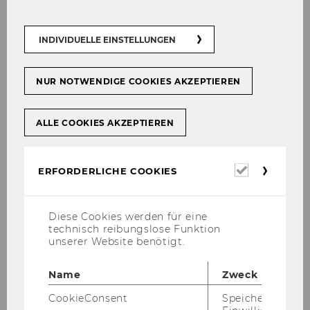
wie Face­book, Twit­ter und Co. best­mög­lich
zu nut­zen.
Die Prä­senz auf so­zia­len Netz­wer­ken zählt bei
INDIVIDUELLE EINSTELLUNGEN
Groß­un­ter­neh­men zu den eta­blier­ten Mar­ke­
ting­maß­nah­men. In stei­gen­dem Maße sind
NUR NOTWENDIGE COOKIES AKZEPTIEREN
auch klei­ne­re und mitt­le­re Un­ter­neh­men
(KMU) auf Social-​Media-Plattformen ver­tre­ten.
Ob­wohl So­cial Media in jüngs­ter Zeit be­son­
ALLE COOKIES AKZEPTIEREN
ders für diese Grup­pe von Un­ter­neh­men als
ge­ra­de­zu idea­les Mar­ke­ting­in­stru­ment ge­lobt
Erforderl
ERFORDERLICHE COOKIES
wer­den, ge­lingt es den KMU bis­her noch nicht,
Cookies
die Kom­mu­ni­ka­ti­ons­ka­nä­le im In­ter­net er­folg­
reich zu nut­zen. Dies zeigt eine ak­tu­el­le Stu­die
Diese Cookies werden für eine
des WU-​Instituts für KMU-​Management, ge­
technisch reibungslose Funktion
mein­sam mit der Uni Liech­ten­stein, über das
unserer Website benötigt.
Mar­ke­ting in So­cial Media. Be­fragt wur­den
unter der Pro­jekt­lei­tung von WU-​Forscherin
Name
Zweck
Isa­bel­la Hatak und Pro­fes­sor Sa­scha Kraus
CookieConsent
Speichert Ihre
(Vaduz) mehr als 400 Ent­schei­dungs­trä­