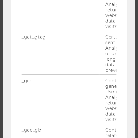
MASTER
Analytics can
returning use
DOKTORAT / PHD
website and 
data from pre
EXECUTIVE EDUCATION
visits.
BEWERBUNG UND ZULASSUNG
_gat_gtag
Certain data i
INFORMATIONEN FÜR STUDIERENDE
sent to Googl
Analytics a 
INTERNATIONALE UND INCOMING EXCHANGE STUDIERENDE
of once per m
ANGEBOTE FÜR SCHULEN UND STUDIENINTERESSIERTE
long as it is s
data transfers
STUDENT CLUBS
prevented.
_gid
Contains a r
generated use
Using this ID
FORSCHUNG
Analytics can
returning use
FORSCHUNGSPORTAL
website and 
data from pre
FORSCHENDE
visits.
IMPACT DER FORSCHUNG
_gac_gb
Contains cam
ORGANISATION DER FORSCHUNG
related infor