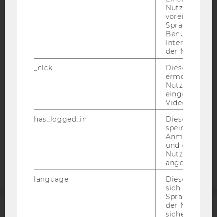
Nutzer*in, zB.
voreingestell
Sprache, Regi
IMPRESSUM
Benutzernam
Interaktionsd
BARRIEREFREIHEITSERKLÄRUNG WEBSEITE
der Nutzer*in
DATENSCHUTZERKLÄRUNG
_clck
Dieses Cooki
DATENSCHUTZERKLÄRUNG SOCIAL MEDIA
ermöglicht di
Nutzung des
DATENSCHUTZERKLÄRUNG
eingebettete
STUDIENBEWERBER*INNEN UND STUDIERENDE
Video Players
COOKIE EINSTELLUNGEN
has_logged_in
Dieses Cooki
speichert
Anmeldeinfo
Barrierefreiheitserklärung
und ob sich de
Webseite
Nutzer*in jem
angemeldet h
language
Dieses Cooki
sich die
Spracheinstel
der Nutzer*in
sichergestellt
ACCREDITED BY: