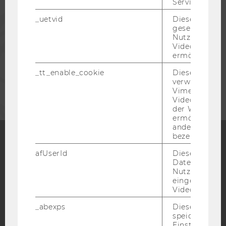
Service zu s
PRESSE
_uetvid
Dieses Cookie
gesetzt, um d
Nutzung des 
Videoplayers 
MITARBEITENDE
ermöglichen
_tt_enable_cookie
Dieses Cookie
UNTERNEHMEN
verwendet, u
Vimeo-
Videoeinbett
der WU-Websi
ermöglichen 
andere nicht 
bezeichnete 
afUserId
Dieses Cooki
Facebook
Instagram
Blog
Daten von
Nutzer*innen,
eingebettete
Videos intera
YouTube
Newsletter
Bluesky
_abexps
Dieses Cooki
speichert get
Einstellungen