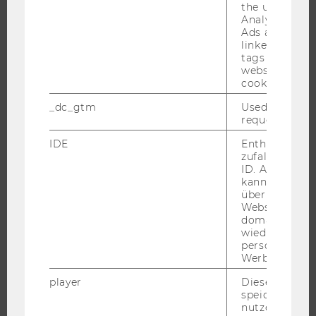
the user. If G
FORSCHUNGSINFRASTRUKTUR
Analytics and
Ads accounts 
linked, the co
tags on the G
UNIVERSITÄT
website read 
cookie.
ÜBER DIE WU
_dc_gtm
Used to throt
ORGANISATION
request rate.
WIRTSCHAFT UND GESELLSCHAFT
IDE
Enthält eine
zufallsgenerie
CAMPUS
ID. Anhand di
NEWS
kann Google 
über verschie
EVENTS ARCHIV
Websites
domainübergr
EVENTS
wiedererkenn
WU FOUNDATION
personalisiert
Werbung auss
player
Dieses Cooki
speichert
JOBS
nutzerspezifi