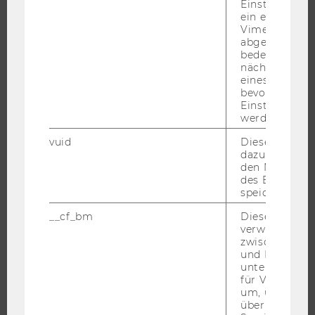
Einstellungen
JOBS
ein eingebett
Vimeo-Video
JOBPORTAL
abgespielt wi
bedeutet, das
RESEARCH CAREER
nächsten Ans
WELCOME SERVICES
eines Vimeo-V
bevorzugten
JOBS MIT WU-STUDIUM
Einstellungen
KARRIEREKONTAKTE AN DER WU
werden.
KARRIERENETZWERKE AN DER WU
vuid
Dieser Cookie
dazu eingeset
den Nutzungs
des Benutzers
speichern.
WU COMMUNITY
__cf_bm
Dieses Cookie
verwendet, u
zwischen Men
STUDIERENDE
und Bots zu
unterscheiden.
für Vimeo no
um, um gülti
ALUMNI
über die Nutz