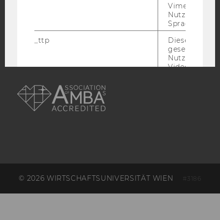
Vimeo in der
Nutzer ausge
EQUIS
AACSB
Sprache ersch
_ttp
Dieser Cookie
gesetzt, um d
Nutzung des 
Videoplayers 
AMBA
ermöglichen
sd_client_id
Dieses Cooki
speichert Dat
die aktuellen
Videoeinstell
des/ der Benu
und einen per
Identifikatio
_rdt_uuid
Dieses Cooki
Daten über di
© 2026 WIRTSCHAFTSUNIVERSITÄT WIEN
#3186
Interaktionen
Benutzer*inne
Websites, auf
Vimeo-Video
eingebettet is