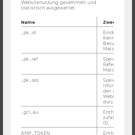
Websitenutzung gesammelt und
statistisch ausgewertet.
STUDIUM
Name
Zweck
WARUM WU?
_pk_id
Eindeutige
BACHELOR
Kennzeichnun
MASTER
Besuchers du
Matomo.
DOKTORAT / PHD
_pk_ref
Speicherung 
EXECUTIVE EDUCATION
Referrers dur
BEWERBUNG UND ZULASSUNG
Matomo.
INFORMATIONEN FÜR STUDIERENDE
_pk_ses
Speicherung 
Informatione
INTERNATIONALE UND INCOMING EXCHANGE STUDIERENDE
den aktuellen
ANGEBOTE FÜR SCHULEN UND STUDIENINTERESSIERTE
Webseitenbe
durch Matom
STUDENT CLUBS
_gcl_au
Enthält eine
zufallsgenerie
ID.
FORSCHUNG
AMP_TOKEN
Enthält ein To