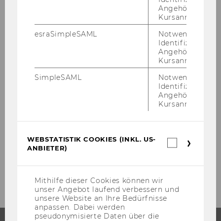
Rück­fra­ge­hin­weis:
Angehörige/r für
Kursanmeldung.
Mag. Cor­ne­lia Moll
Pres­se­spre­che­rin
esraSimpleSAML
Notwendig zur
Identifizierung 
Tel: + 43-​1-31336-4977
Angehörige/r für
cor­ne­lia.moll@wu.ac.at
Kursanmeldung.
http://blog.wu.ac.at
SimpleSAML
Notwendig zur
Identifizierung 
Angehörige/r für
Kursanmeldung.
Presseaussendungen
WEBSTATISTIK COOKIES (INKL. US-
Webstatis
ANBIETER)
Cookies
(inkl.
Archiv
US-
Anbieter)
Mithilfe dieser Cookies können wir
unser Angebot laufend verbessern und
unsere Website an Ihre Bedürfnisse
anpassen. Dabei werden
pseudonymisierte Daten über die