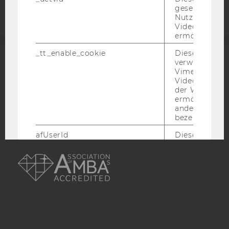
gesetzt, um d
Nutzung des 
Videoplayers 
ermöglichen
_tt_enable_cookie
Dieses Cookie
verwendet, u
ACCREDITED BY:
Vimeo-
Videoeinbett
EQUIS
AACSB
der WU-Websi
ermöglichen 
andere nicht 
bezeichnete 
afUserId
Dieses Cooki
AMBA
Daten von
Nutzer*innen,
eingebettete
Videos intera
_abexps
Dieses Cooki
speichert get
Einstellungen
Nutzer*in, zB.
voreingestell