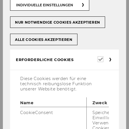
pfle­gungs­mög­lich­kei­ten - von Selbst­ver­sor­
INDIVIDUELLE EINSTELLUNGEN
gung bis hin zu Re­stau­rants - sor­gen zu­sätz­
lich dafür, die täg­li­chen Be­dürf­nis­se der An­
NUR NOTWENDIGE COOKIES AKZEPTIEREN
ge­hö­ri­gen vor Ort ab­zu­de­cken.
Zwei Buch­ge­schäf­te, fünf Cafés, ein Bier­gar­ten,
ALLE COOKIES AKZEPTIEREN
ein Le­bens­mit­tel­ge­schäft, eine Bä­cke­rei, ein
Re­stau­rant, die ob­li­ga­to­ri­sche Mensa sowie ein
Sport­zen­trum, ein Kin­der­gar­ten und zwei Ban­
Erforderl
ERFORDERLICHE COOKIES
ko­mat­sta­tio­nen ga­ran­tie­ren eine um­fas­sen­de
Cookies
Ver­sor­gung der WU-​Angehörigen di­rekt am
Cam­pus. Alle Ein­rich­tun­gen haben fi­xier­te Min­
Diese Cookies werden für eine
technisch reibungslose Funktion
dest­öff­nungs­zei­ten und ste­hen den Mit­ar­bei­
unserer Website benötigt.
ter/innen daher auch in den vor­le­sungs­frei­en
Zei­ten zur Ver­fü­gung. Im Sport­zen­trum, das
Name
Zweck
vom Uni­ver­si­täts­sports­in­sti­tut Wien be­trie­ben
wird, haben Stu­die­ren­de und Mit­ar­bei­ter/innen
CookieConsent
Speichert Ihre
Einwilligung zur
die Mög­lich­keit, sich in drei Räu­men kör­per­lich
Verwendung vo
zu be­tä­ti­gen. Der öf­fent­li­che WU-​Kindergarten
Cookies.