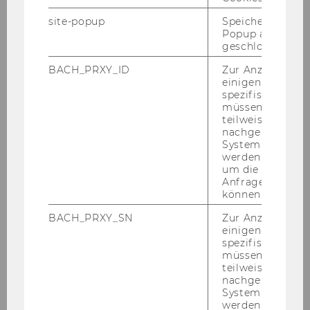
wird mit drei Grup­pen für Kin­der ab einem Jahr
site-popup
Speichert ob ein
star­ten.
Popup ausgefüll
geschlossen wur
BACH_PRXY_ID
Zur Anzeige von
Der Weg zu neuen WU: zu Fuß, per Rad, mit
einigen WU-
Auto oder öf­fent­lich
spezifischen Inh
müssen Informa
Mit der An­bin­dung an die U2-​Linie, den Bus
teilweise von
82A sowie die Stra­ßen­bahn­li­nie 1 ist der Cam­
nachgelagerten
System abgefra
pus WU be­quem öf­fent­lich er­reich­bar. Die
werden. Notwen
west­li­chen Ge­bäu­de lie­gen dabei näher an der
um die Antwort 
U2-​Haltestelle Messe, die öst­li­chen Ge­bäu­de,
Anfrage zuordne
können.
allen voran das Tea­ching Cen­ter/Hör­saal­zen­
trum, er­rei­chen Stu­die­ren­de und Mit­ar­bei­
BACH_PRXY_SN
Zur Anzeige von
ter/innen in­ner­halb we­ni­ger Mi­nu­ten via U2-​
einigen WU-
spezifischen Inh
Haltestelle Krie­au. Der Fuß­gän­ger/in­nen­strom
müssen Informa
wird sich vor­aus­sicht­lich auf drei Haupt­ein­gän­
teilweise von
ge (Wes­ten, Osten und Süden via Pra­ter) kon­
nachgelagerten
System abgefra
zen­trie­ren, der ge­sam­te Cam­pus ist al­ler­dings
werden. Notwen