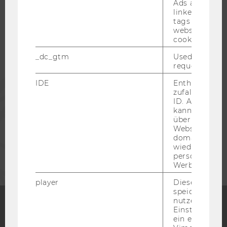
Ads accounts 
linked, the co
STUDIERENDE
tags on the G
website read 
cookie.
ALUMNI
_dc_gtm
Used to throt
request rate.
PRESSE
IDE
Enthält eine
zufallsgenerie
ID. Anhand di
kann Google 
MITARBEITENDE
über verschie
Websites
domainübergr
UNTERNEHMEN
wiedererkenn
personalisiert
Werbung auss
player
Dieses Cooki
speichert
nutzerspezifi
Einstellungen
ein eingebett
Facebook
Instagram
Blog