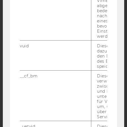
Vimeo-Video
abgespielt wi
bedeutet, das
nächsten Ans
YouTube
Newsletter
Bluesky
eines Vimeo-V
bevorzugten
Einstellungen
werden.
vuid
Dieser Cookie
dazu eingeset
IMPRESSUM
den Nutzungs
des Benutzers
BARRIEREFREIHEITSERKLÄRUNG WEBSEITE
speichern.
DATENSCHUTZERKLÄRUNG
__cf_bm
Dieses Cookie
DATENSCHUTZERKLÄRUNG SOCIAL MEDIA
verwendet, u
zwischen Men
DATENSCHUTZERKLÄRUNG
und Bots zu
STUDIENBEWERBER*INNEN UND STUDIERENDE
unterscheiden.
für Vimeo no
COOKIE EINSTELLUNGEN
um, um gülti
über die Nutz
Barrierefreiheitserklärung
Service zu s
Webseite
_uetvid
Dieses Cookie