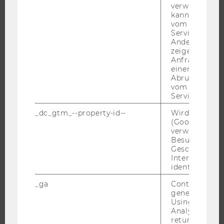
verwendet we
FORSCHUNGSPORTAL
kann, um eine
vom AMP-Clie
FORSCHENDE
Service abzur
IMPACT DER FORSCHUNG
Andere mögli
zeigen Opt-ou
ORGANISATION DER FORSCHUNG
Anfrage im G
einen Fehler 
FORSCHUNGSINFRASTRUKTUR
Abrufen einer
vom AMP Clie
Service an.
UNIVERSITÄT
_dc_gtm_--property-id--
Wird von Dou
(Google Tag 
verwendet, u
ÜBER DIE WU
Besucher nach
ORGANISATION
Geschlecht o
Interessen zu
WIRTSCHAFT UND GESELLSCHAFT
identifizieren.
CAMPUS
_ga
Contains a r
NEWS
generated use
Using this ID
EVENTS ARCHIV
Analytics can
returning use
EVENTS