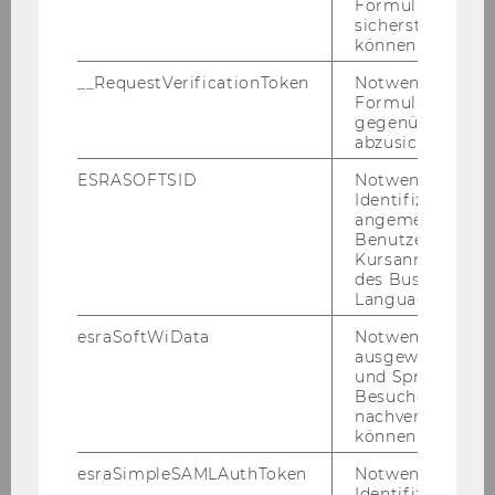
Formulareingab
bei­ter/innen, Stu­die­ren­den und Be­su­
sicherstellen zu
cher/innen sor­gen. Die Si­cher­heits­zen­tra­le im
können.
Li­bra­ry and Lear­ning Cen­ter ist 24 Stun­den, 7
__RequestVerificationToken
Notwendig, um 
Tage in der Woche mit zwei Mit­ar­bei­ter/innen
Formulareingab
gegenüber Angri
be­setzt. Eines der Si­cher­heits­prin­zi­pi­en ist au­
abzusichern.
ßer­dem, Prä­ven­tiv­maß­nah­men zu set­zen. So
wurde be­reits bei der Pla­nung mit­tels of­fe­ner
ESRASOFTSID
Notwendig zur
Identifizierung 
Ge­stal­tung und einem durch­dach­ten Be­leuch­
angemeldeten
tungs­kon­zept dar­auf ge­ach­tet, "dunk­le Ecken"
Benutzers im
zu ver­mei­den.
Kursanmeldung
des Business
Language Center
Nä­he­re In­for­ma­tio­nen zum Cam­pus bzw.
esraSoftWiData
Notwendig um
ausgewählte Sp
den ein­zel­nen Kon­zep­ten unter:
und Sprachkurse
http://www.wu.ac.at/cam­pus/
bzw.
Besuchers
http://www.cam­pus­wu.at/de/info/ge­samt­pro­
nachverfolgen z
können.
jekt/mas­ter­plan/
esraSimpleSAMLAuthToken
Notwendig zur
Identifizierung 