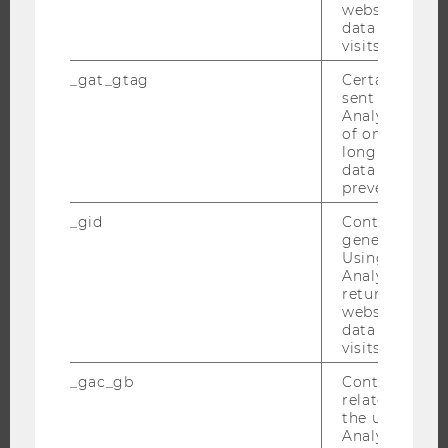
website and 
WU FOUNDATION
data from pre
visits.
_gat_gtag
Certain data i
sent to Googl
JOBS
Analytics a 
of once per m
JOBS
long as it is s
data transfers
JOBPORTAL
prevented.
RESEARCH CAREER
_gid
Contains a r
WELCOME SERVICES
generated use
Using this ID
JOBS MIT WU-STUDIUM
Analytics can
returning use
KARRIEREKONTAKTE AN DER WU
website and 
KARRIERENETZWERKE AN DER WU
data from pre
visits.
_gac_gb
Contains cam
related infor
the user. If G
WU COMMUNITY
Analytics and