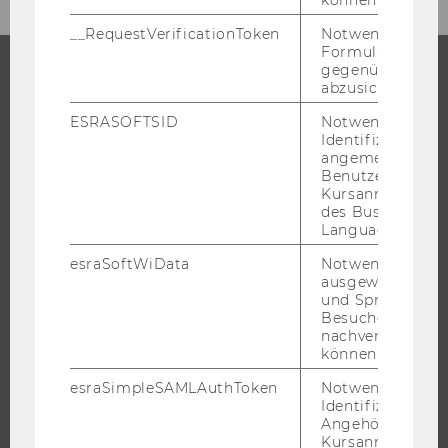
__RequestVerificationToken
Notwendig, um 
Formulareingab
gegenüber Angri
abzusichern.
STUDIUM
ESRASOFTSID
Notwendig zur
Identifizierung 
WARUM WU?
angemeldeten
BACHELOR
Benutzers im
Kursanmeldung
MASTER
des Business
Language Center
DOKTORAT / PHD
EXECUTIVE EDUCATION
esraSoftWiData
Notwendig um
ausgewählte Sp
BEWERBUNG UND ZULASSUNG
und Sprachkurse
Besuchers
INFORMATIONEN FÜR STUDIERENDE
nachverfolgen z
INTERNATIONALE UND INCOMING EXCHANGE STUDIERENDE
können.
ANGEBOTE FÜR SCHULEN UND STUDIENINTERESSIERTE
esraSimpleSAMLAuthToken
Notwendig zur
STUDENT CLUBS
Identifizierung 
Angehörige/r für
Kursanmeldung.