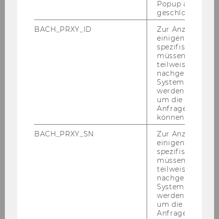
Popup ausgefüll
mus". Am Ende des Tages soll­te kla­rer sein,
geschlossen wur
wel­chen Be­son­der­hei­ten und Her­aus­for­de­run­
BACH_PRXY_ID
Zur Anzeige von
gen NPO-​Management ak­tu­ell ge­gen­über
einigen WU-
steht und wel­che Hand­lungs­mög­lich­kei­ten
spezifischen Inh
müssen Informa
NPO-​ManagerInnen haben.
teilweise von
nachgelagerten
Wei­te­re In­for­ma­tio­nen:
System abgefra
NPO-​Tag
http://www.wu.ac.at/npo/com­pe­
werden. Notwen
tence/events/npo­ta­ge
um die Antwort 
Anfrage zuordne
Ex­pert/inn/en­run­
können.
de
http://www.wu.ac.at/npo/com­pe­
tence/events/npo­ta­ge/ex­per­ten­run­de
BACH_PRXY_SN
Zur Anzeige von
einigen WU-
Kom­plet­tes Pro­gramm
spezifischen Inh
http://www.wu.ac.at/npo/com­pe­
müssen Informa
tence/events/npo­ta­ge/11.npo-​
teilweise von
nachgelagerten
tag_programm_finale.pdf
System abgefra
On­line An­mel­
werden. Notwen
dung
http://www.wu.ac.at/npo/com­pe­
um die Antwort 
Anfrage zuordne
tence/events/npo­ta­ge/anmeldung_npo-​tag