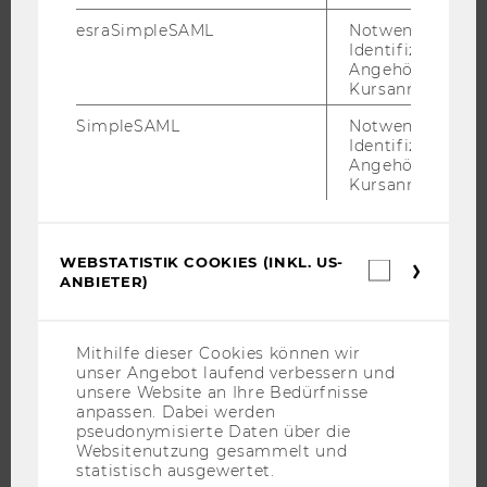
esraSimpleSAML
Notwendig zur
FORSCHUNG
Identifizierung 
Angehörige/r für
Kursanmeldung.
FORSCHUNGSPORTAL
FORSCHENDE
SimpleSAML
Notwendig zur
Identifizierung 
IMPACT DER FORSCHUNG
Angehörige/r für
Kursanmeldung.
ORGANISATION DER FORSCHUNG
FORSCHUNGSINFRASTRUKTUR
WEBSTATISTIK COOKIES (INKL. US-
Webstatis
ANBIETER)
Cookies
(inkl.
UNIVERSITÄT
US-
Anbieter)
Mithilfe dieser Cookies können wir
ÜBER DIE WU
unser Angebot laufend verbessern und
ORGANISATION
unsere Website an Ihre Bedürfnisse
anpassen. Dabei werden
WIRTSCHAFT UND GESELLSCHAFT
pseudonymisierte Daten über die
Websitenutzung gesammelt und
CAMPUS
statistisch ausgewertet.
NEWS