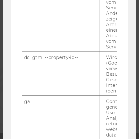
vom AMP-Clie
Service abzur
Andere mögli
WU COMMUNITY
zeigen Opt-ou
Anfrage im G
einen Fehler 
STUDIERENDE
Abrufen einer
vom AMP Clie
Service an.
ALUMNI
_dc_gtm_--property-id--
Wird von Dou
(Google Tag 
verwendet, u
PRESSE
Besucher nach
Geschlecht o
Interessen zu
MITARBEITENDE
identifizieren.
_ga
Contains a r
UNTERNEHMEN
generated use
Using this ID
Analytics can
returning use
website and 
data from pre