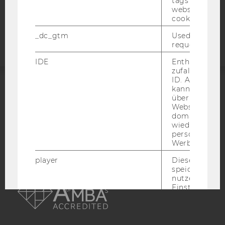
tags on the G
website read 
Barrierefreiheitserklärung
cookie.
Webseite
_dc_gtm
Used to throt
request rate.
IDE
Enthält eine
zufallsgenerie
ID. Anhand di
kann Google 
ACCREDITED BY:
über verschie
Websites
EQUIS
AACSB
domainübergr
wiedererkenn
personalisiert
Werbung auss
player
Dieses Cooki
speichert
AMBA
nutzerspezifi
Einstellungen
ein eingebett
Vimeo-Video
abgespielt wi
bedeutet, das