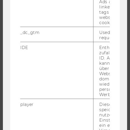
Ads accounts 
linked, the co
UNIVERSITÄT
tags on the G
website read 
cookie.
ÜBER DIE WU
ORGANISATION
_dc_gtm
Used to throt
request rate.
WIRTSCHAFT UND GESELLSCHAFT
IDE
Enthält eine
CAMPUS
zufallsgenerie
NEWS
ID. Anhand di
kann Google 
EVENTS ARCHIV
über verschie
EVENTS
Websites
domainübergr
WU FOUNDATION
wiedererkenn
personalisiert
Werbung auss
player
Dieses Cooki
JOBS
speichert
nutzerspezifi
JOBS
Einstellungen
ein eingebett
JOBPORTAL