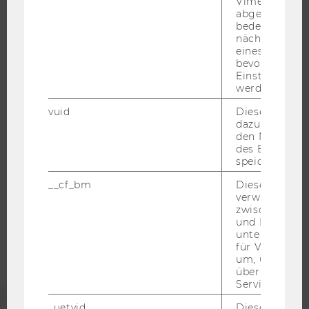
Vimeo-Video
abgespielt wi
RESEARCH CAREER
bedeutet, das
WELCOME SERVICES
nächsten Ans
eines Vimeo-V
JOBS MIT WU-STUDIUM
bevorzugten
KARRIEREKONTAKTE AN DER WU
Einstellungen
werden.
KARRIERENETZWERKE AN DER WU
vuid
Dieser Cookie
dazu eingeset
den Nutzungs
des Benutzers
speichern.
WU COMMUNITY
__cf_bm
Dieses Cookie
verwendet, u
STUDIERENDE
zwischen Men
und Bots zu
unterscheiden.
für Vimeo no
ALUMNI
um, um gülti
über die Nutz
Service zu s
PRESSE
_uetvid
Dieses Cookie