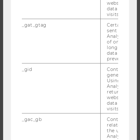
website and 
EXECUTIVE EDUCATION
data from pre
BEWERBUNG UND ZULASSUNG
visits.
INFORMATIONEN FÜR STUDIERENDE
_gat_gtag
Certain data i
INTERNATIONALE UND INCOMING EXCHANGE STUDIERENDE
sent to Googl
Analytics a 
ANGEBOTE FÜR SCHULEN UND STUDIENINTERESSIERTE
of once per m
long as it is s
STUDENT CLUBS
data transfers
prevented.
_gid
Contains a r
generated use
FORSCHUNG
Using this ID
Analytics can
FORSCHUNGSPORTAL
returning use
website and 
FORSCHENDE
data from pre
IMPACT DER FORSCHUNG
visits.
ORGANISATION DER FORSCHUNG
_gac_gb
Contains cam
FORSCHUNGSINFRASTRUKTUR
related infor
the user. If G
Analytics and