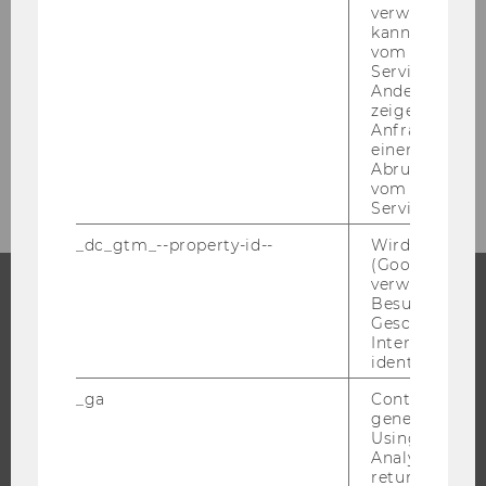
verwendet we
kann, um eine
vom AMP-Clie
Service abzur
Presseaussendungen
Andere mögli
zeigen Opt-ou
Anfrage im G
einen Fehler 
Archiv
Abrufen einer
vom AMP Clie
Service an.
_dc_gtm_--property-id--
Wird von Dou
(Google Tag 
verwendet, u
Besucher nach
Geschlecht o
STUDIUM
Interessen zu
identifizieren.
WARUM WU?
_ga
Contains a r
BACHELOR
generated use
MASTER
Using this ID
Analytics can
DOKTORAT / PHD
returning use