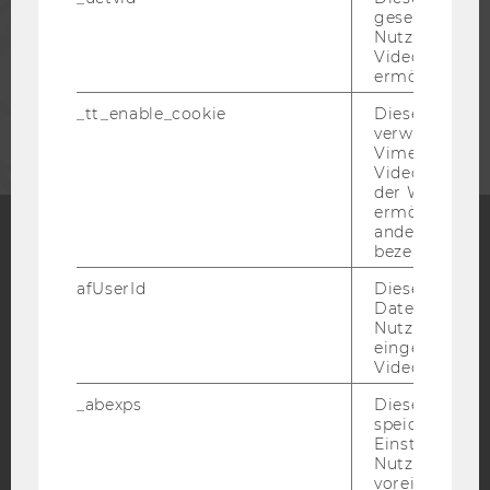
gesetzt, um d
MITARBEITENDE
Nutzung des 
Videoplayers 
ermöglichen
UNTERNEHMEN
_tt_enable_cookie
Dieses Cookie
verwendet, u
Vimeo-
Videoeinbett
der WU-Websi
ermöglichen 
andere nicht 
bezeichnete 
Facebook
Instagram
Blog
afUserId
Dieses Cooki
Daten von
Nutzer*innen,
eingebettete
YouTube
Newsletter
Bluesky
Videos intera
_abexps
Dieses Cooki
speichert get
Einstellungen
Nutzer*in, zB.
voreingestell