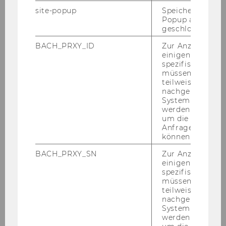
Neuer Universitätsrat
site-popup
Speichert ob ein
Open Minds
Popup ausgefüll
geschlossen wur
WU Master Day
BACH_PRXY_ID
Zur Anzeige von
WU Gutmann Center Public
einigen WU-
Lecture
spezifischen Inh
müssen Informa
Studienpräsentation
teilweise von
nachgelagerten
Die Ökonomie von Gut und Böse
System abgefra
werden. Notwen
Kooperation
um die Antwort 
Prämienabend
Anfrage zuordne
können.
Entrepreneurship
BACH_PRXY_SN
Zur Anzeige von
Karriereziele
einigen WU-
spezifischen Inh
Grow East Congress
müssen Informa
teilweise von
11. NPO Tag
nachgelagerten
Workshop Random Riches
System abgefra
werden. Notwen
Die Uhr tickt: Anmeldeverfahren