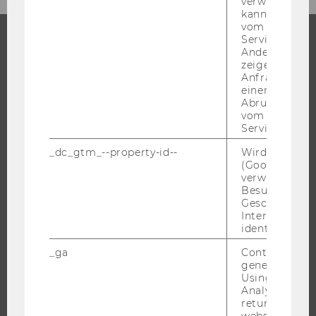
verwendet we
kann, um eine
vom AMP-Clie
Service abzur
Andere mögli
STUDIUM
zeigen Opt-ou
Anfrage im G
einen Fehler 
WARUM WU?
Abrufen einer
BACHELOR
vom AMP Clie
Service an.
MASTER
_dc_gtm_--property-id--
Wird von Dou
DOKTORAT / PHD
(Google Tag 
EXECUTIVE EDUCATION
verwendet, u
Besucher nach
BEWERBUNG UND ZULASSUNG
Geschlecht o
INFORMATIONEN FÜR STUDIERENDE
Interessen zu
identifizieren.
INTERNATIONALE UND INCOMING EXCHANGE STUDIERENDE
_ga
Contains a r
ANGEBOTE FÜR SCHULEN UND STUDIENINTERESSIERTE
generated use
STUDENT CLUBS
Using this ID
Analytics can
returning use
website and 