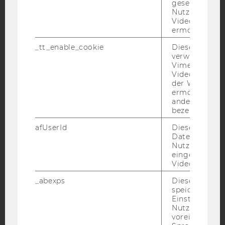
gesetzt, um d
Nutzung des 
Facebook
Instagram
Blog
Videoplayers 
ermöglichen
_tt_enable_cookie
Dieses Cookie
verwendet, u
YouTube
Newsletter
Bluesky
Vimeo-
Videoeinbett
der WU-Websi
ermöglichen 
andere nicht 
bezeichnete 
IMPRESSUM
afUserId
Dieses Cooki
BARRIEREFREIHEITSERKLÄRUNG WEBSEITE
Daten von
Nutzer*innen,
DATENSCHUTZERKLÄRUNG
eingebettete
Videos intera
DATENSCHUTZERKLÄRUNG SOCIAL MEDIA
DATENSCHUTZERKLÄRUNG
_abexps
Dieses Cooki
speichert get
STUDIENBEWERBER*INNEN UND STUDIERENDE
Einstellungen
COOKIE EINSTELLUNGEN
Nutzer*in, zB.
voreingestell