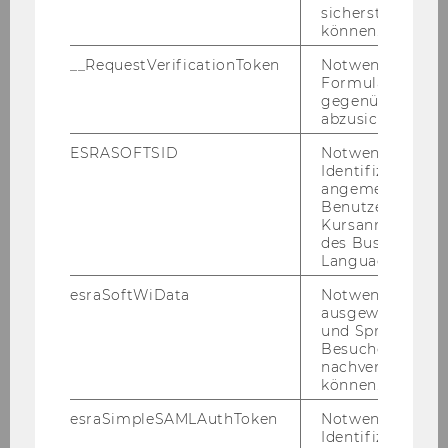
sicherstellen zu
WU Manager 2013
können.
WU Master Day 2013
__RequestVerificationToken
Notwendig, um 
Formulareingab
Entscheidungen in Europas
gegenüber Angri
Haushalten
abzusichern.
Talenta und Best Paper Award
ESRASOFTSID
Notwendig zur
Identifizierung 
WU Career Talks
angemeldeten
Benutzers im
Auszeichnung
Kursanmeldung
Forschungsprojekt Social Media
des Business
Language Center
Neue Veranstaltungsreihe
esraSoftWiData
Notwendig um
Eröffnung CD Labor
ausgewählte Sp
und Sprachkurse
CEMS-Auszeichnungen
Besuchers
nachverfolgen z
Norbert Zimmermann wird WU-
können.
Ehrensenator
esraSimpleSAMLAuthToken
Notwendig zur
Prämienabend
Identifizierung 