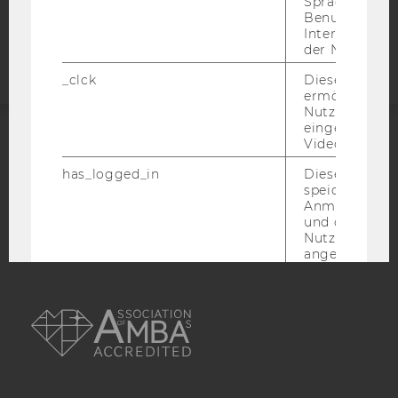
Sprache, Regi
Barrierefreiheitserklärung
Benutzernam
Webseite
Interaktionsd
der Nutzer*in
_clck
Dieses Cooki
ermöglicht di
Nutzung des
eingebettete
Video Players
ACCREDITED BY:
has_logged_in
Dieses Cooki
speichert
EQUIS
AACSB
Anmeldeinfo
und ob sich de
Nutzer*in jem
angemeldet h
language
Dieses Cooki
AMBA
sich die
Spracheinstel
der Nutzer*in
sichergestellt
Vimeo in der
Nutzer ausge
Sprache ersch