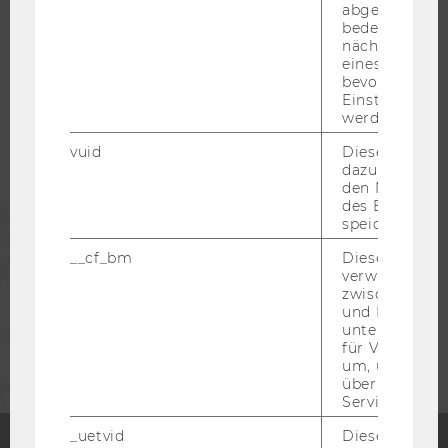
abgespielt wi
bedeutet, das
WU COMMUNITY
nächsten Ans
eines Vimeo-V
bevorzugten
STUDIERENDE
Einstellungen
werden.
ALUMNI
vuid
Dieser Cookie
dazu eingeset
den Nutzungs
des Benutzers
PRESSE
speichern.
__cf_bm
Dieses Cookie
MITARBEITENDE
verwendet, u
zwischen Men
und Bots zu
UNTERNEHMEN
unterscheiden.
für Vimeo no
um, um gülti
über die Nutz
Service zu s
_uetvid
Dieses Cookie