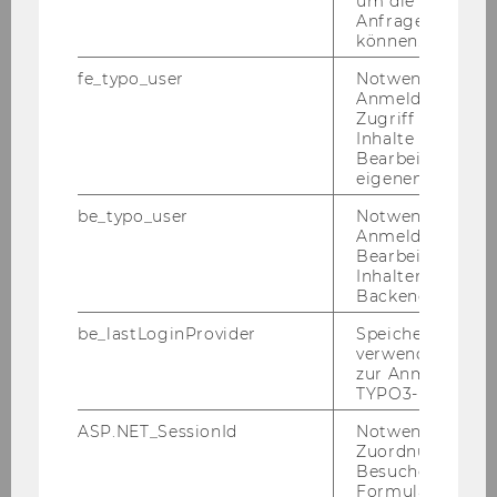
um die Antwort 
für das Studienjahr 2013/14 endet
Anfrage zuordne
können.
am 31. Mai
fe_typo_user
Notwendig für d
Open Minds
Anmeldung und
Registrierung
Zugriff auf gesc
Inhalte oder zur
Symposium
Bearbeitung des
eigenen Profils.
Förderprogramm
be_typo_user
Notwendig für d
Abschiedsfest
Anmeldung und
Bearbeitung von
Format-Ranking
Inhalten im TYP
Campus WU
Backend.
Eröffnung Campus WU
be_lastLoginProvider
Speichert die zul
verwendete Met
Open Minds
zur Anmeldung f
TYPO3-Backend.
8. NobelpreisträgerInnenseminar
ASP.NET_SessionId
Notwendig, um 
Ausgegrenzt, vertrieben,
Zuordnung von
ermordet - WU errichtet NS-
Besucher zu
Mahnmal
Formulareingab