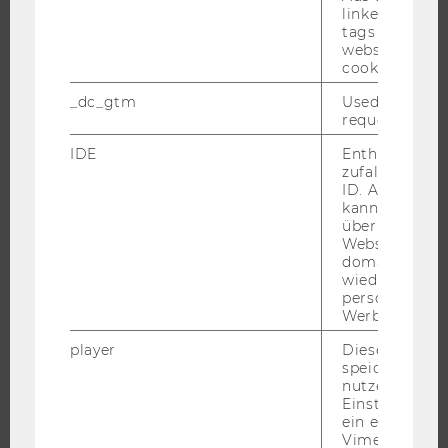
EVENTS ARCHIV
linked, the co
tags on the G
EVENTS
website read 
cookie.
WU FOUNDATION
_dc_gtm
Used to throt
request rate.
IDE
Enthält eine
JOBS
zufallsgenerie
ID. Anhand di
JOBS
kann Google 
über verschie
JOBPORTAL
Websites
RESEARCH CAREER
domainübergr
wiedererkenn
WELCOME SERVICES
personalisiert
JOBS MIT WU-STUDIUM
Werbung auss
KARRIEREKONTAKTE AN DER WU
player
Dieses Cooki
speichert
KARRIERENETZWERKE AN DER WU
nutzerspezifi
Einstellungen
ein eingebett
Vimeo-Video