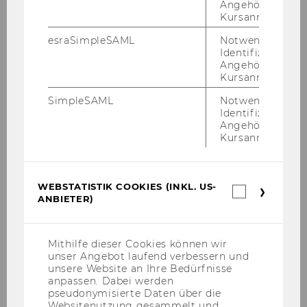
Angehörige/r für
Kursanmeldung.
esraSimpleSAML
Notwendig zur
Identifizierung 
Angehörige/r für
Presseaussendungen
Kursanmeldung.
SimpleSAML
Notwendig zur
Identifizierung 
Archiv
Angehörige/r für
Kursanmeldung.
Presseaussendungen 2025
WEBSTATISTIK COOKIES (INKL. US-
Webstatis
Presseaussendungen 2024
ANBIETER)
Cookies
(inkl.
US-
Presseaussendungen 2023
Anbieter)
Mithilfe dieser Cookies können wir
unser Angebot laufend verbessern und
Presseaussendungen 2022
unsere Website an Ihre Bedürfnisse
anpassen. Dabei werden
Presseaussendungen 2021
pseudonymisierte Daten über die
Websitenutzung gesammelt und