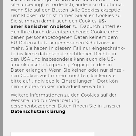
site un­be­dingt er­for­der­lich, an­de­re sind op­tio­nal.
Wenn Sie auf den But­ton „Alle Coo­kies ak­zep­tie­
ren“ kli­cken, dann stim­men Sie allen Coo­kies zu.
Sie stim­men damit auch den Coo­kies
US-​
Presseaussendungen 2013
amerikanischer An­bie­ter
zu. Da­durch un­ter­lie­
gen Ihre durch das ent­spre­chen­de Coo­kie er­ho­
Wirtschaftsperspektiven 2013
be­nen per­so­nen­be­zo­ge­nen Daten kei­nem dem
Internationale Konferenz
EU-​Datenschutz an­ge­mes­se­nen Schutz­ni­veau
mehr. Sie haben in die­sem Fall nur ein­ge­schränk­
WU-Absolvent/inn/enzahlen
te bis keine da­ten­schutz­recht­li­chen Rech­te in
den USA und ins­be­son­de­re kann auch die US-​
Studienbeschleunigungsprogra
amerikanische Re­gie­rung Zu­gang zu die­sen
mm
Daten er­lan­gen. Wenn Sie kei­nen oder nur ein­zel­
nen Coo­kies zu­stim­men möch­ten, kli­cken Sie
WU Gutmann Center Public
bitte auf „In­di­vi­du­el­le Ein­stel­lun­gen“. Dort kön­
Lecture
nen Sie die Coo­kies in­di­vi­du­ell ver­wal­ten.
Weitere Informationen zu den Cookies auf der
Spängler IQAM Invest Round
Website und zur Verarbeitung
Table
personenbezogener Daten finden Sie in unserer
Datenschutzerklärung
.
Aufsichtsratstag an der WU
Pflege und Arbeit
Ergebnisse WU-Konferenz