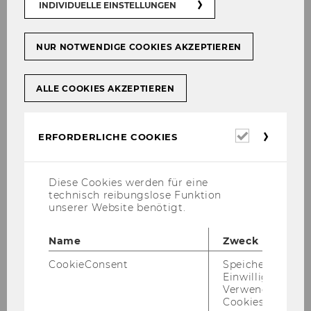
INDIVIDUELLE EINSTELLUNGEN
Steuerpolitik
Bildung und Einkommen
NUR NOTWENDIGE COOKIES AKZEPTIEREN
Campus WU
Tag der offenen Tür
ALLE COOKIES AKZEPTIEREN
Zulassungsverfahren
Veranstaltung
Erforderl
ERFORDERLICHE COOKIES
WU-Forschung
Cookies
Social Entrepreneurship Award
Diese Cookies werden für eine
Akkreditierung
technisch reibungslose Funktion
Kompetenzzentrum für
unserer Website benötigt.
Nachhaltigkeit
Name
Zweck
Finance-Veranstaltung
CookieConsent
Speichert Ihre
Neuer Professor
Einwilligung zur
Verwendung vo
Go Silicon Valley
Cookies.