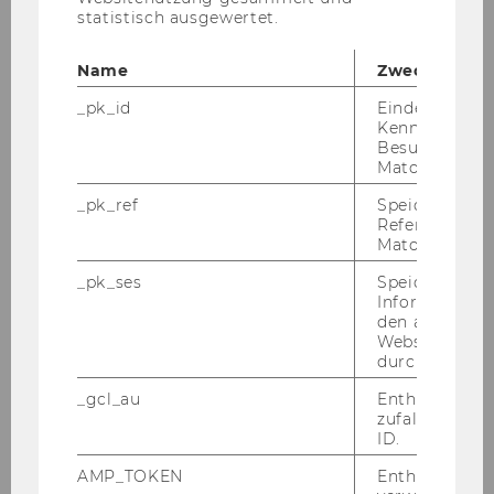
statistisch ausgewertet.
Presseaussendungen 2020
Presseaussendungen 2019
Name
Zweck
_pk_id
Eindeutige
Presseaussendungen 2018
Kennzeichnun
Besuchers du
Presseaussendungen 2017
Matomo.
_pk_ref
Speicherung 
Presseaussendungen 2016
Referrers dur
Matomo.
Presseaussendungen 2015
_pk_ses
Speicherung 
Informatione
Presseaussendungen 2014
den aktuellen
Webseitenbe
Presseaussendungen 2013
durch Matom
_gcl_au
Enthält eine
Presseaussendungen 2012
zufallsgenerie
ID.
AMP_TOKEN
Enthält ein To