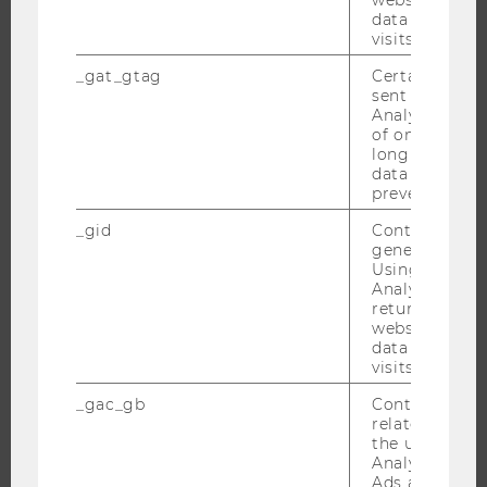
data from pre
FORSCHUNG
visits.
_gat_gtag
Certain data i
FORSCHUNGSPORTAL
sent to Googl
FORSCHENDE
Analytics a 
of once per m
IMPACT DER FORSCHUNG
long as it is s
ORGANISATION DER FORSCHUNG
data transfers
prevented.
FORSCHUNGSINFRASTRUKTUR
_gid
Contains a r
generated use
Using this ID
Analytics can
UNIVERSITÄT
returning use
website and 
ÜBER DIE WU
data from pre
visits.
ORGANISATION
_gac_gb
Contains cam
WIRTSCHAFT UND GESELLSCHAFT
related infor
CAMPUS
the user. If G
Analytics and
NEWS
Ads accounts 