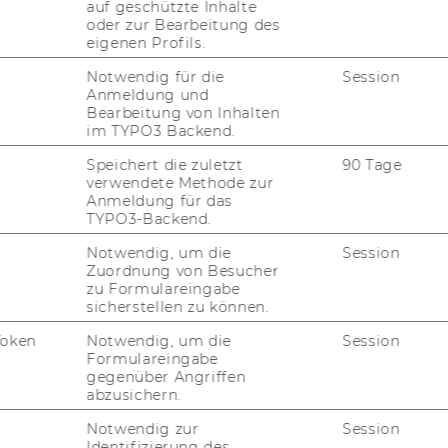
auf geschützte Inhalte
oder zur Bearbeitung des
eigenen Profils.
Notwendig für die
Session
Anmeldung und
Bearbeitung von Inhalten
counts are fur­ther clas­si­fied in ma­te­ri­al
im TYPO3 Backend.
hand per­so­nal ac­counts are clas­si­fied in
Speichert die zuletzt
90 Tage
unts pa­ya­bles and em­ployee.
verwendete Methode zur
Anmeldung für das
TYPO3-Backend.
u­ti­on (Part 3)
Ex­er­ci­s­es List
Notwendig, um die
Session
Zuordnung von Besucher
zu Formulareingabe
sicherstellen zu können.
Token
Notwendig, um die
Session
Formulareingabe
gegenüber Angriffen
abzusichern.
Notwendig zur
Session
Identifizierung des