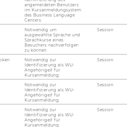
angemeldeten Benutzers
im Kursanmeldungsystem
des Business Language
Centers.
Notwendig um
Session
ausgewählte Sprache und
Sprachkurse eines
Besuchers nachverfolgen
zu können.
oken
Notwendig zur
Session
Identifizierung als WU-
Angehörige/r für
Kursanmeldung.
Notwendig zur
Session
Identifizierung als WU-
Angehörige/r für
Kursanmeldung.
Notwendig zur
Session
Identifizierung als WU-
Angehörige/r für
Kursanmeldung.