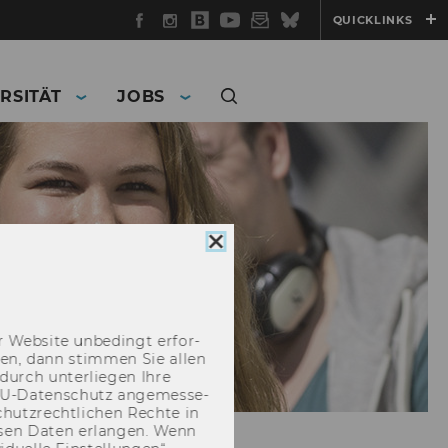
Facebook
Instagram
WU
YouTube
Newsletter
Bluesky
QUICKLINKS
Blog
RSITÄT
JOBS
Cookie
Consent
schließen
 Web­site un­be­dingt er­for­
­cken, dann stim­men Sie allen
durch un­ter­lie­gen Ihre
EU-​Datenschutz an­ge­mes­se­
hutz­recht­li­chen Rech­te in
­sen Daten er­lan­gen. Wenn