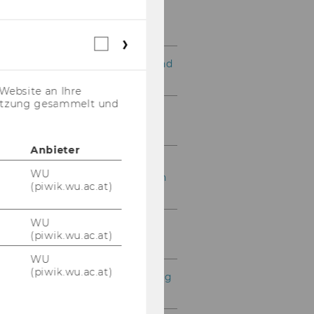
Exercise No. 22: Cost and
Income Categories as
Specializations
Webstatistik
Cookies
Exercise No. 23: Airport and
(inkl.
Flight Database
US-
Website an Ihre
Anbieter)
nutzung gesammelt und
Exercise No. 24: Price
Control for a Sales Order
Anbieter
Exercise No. 25:
WU
Customizing a Production
(piwik.wu.ac.at)
Order
WU
Exercise No. 26: Stock
(piwik.wu.ac.at)
Management
WU
(piwik.wu.ac.at)
Exercise No. 27: Purchasing
Process