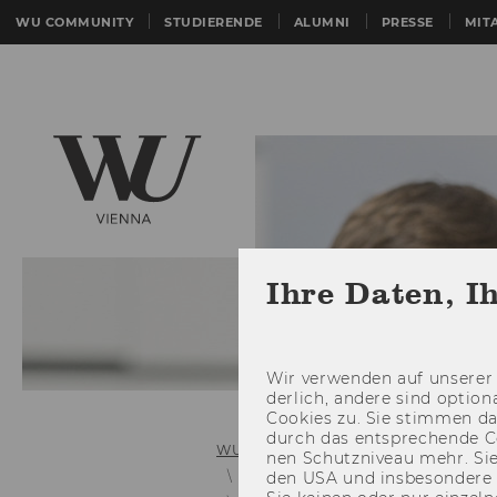
WU COMMUNITY
STUDIERENDE
ALUMNI
PRESSE
MIT
Ihre Daten, I
Wir ver­wen­den auf un­se­rer 
der­lich, an­de­re sind op­tio
Coo­kies zu. Sie stim­men 
durch das ent­spre­chen­de C
WU (Wirtschaftsuniversität Wien)
nen Schutz­ni­veau mehr. Sie 
Webtrainers
den USA und ins­be­son­de­r
Entity Relationshi