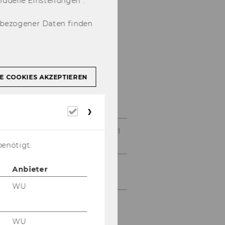
u­el­le Ein­stel­lun­gen“.
nbezogener Daten finden
E COOKIES AKZEPTIEREN
Exercises
Erforderliche
Cookies
Exercise No. 1: Hierarchical
Organisation Structure
benötigt.
Exercise No. 2: Person in
Anbieter
Organisation
WU
Exercise No. 3: Customer
Discounts
WU