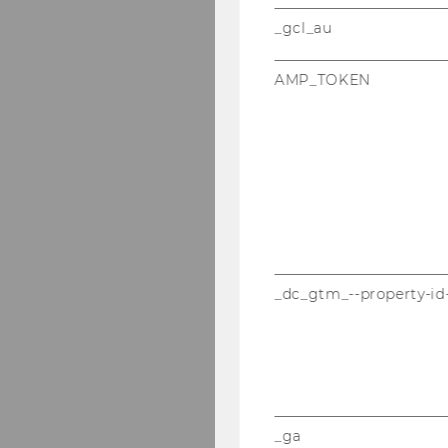
_gcl_au
AMP_TOKEN
_dc_gtm_--property-id
_ga