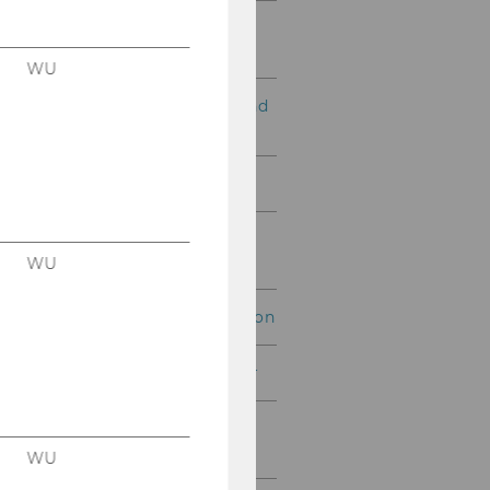
Exercise No. 4: Sales
Department
WU
Exercise No. 5: Material and
Supplier
Exercise No. 6: Web Shop
Exercise No. 7: Simple
Flight Database
WU
Exercise No. 8: Organisation
Exercise No. 9: Webtrainer
Exercise No. 10: Project
Management
WU