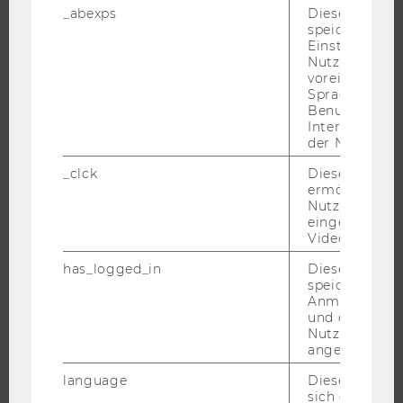
_abexps
Dieses Cooki
JOBS
speichert get
Einstellungen
JOBS
Nutzer*in, zB.
voreingestell
JOBPORTAL
Sprache, Regi
Benutzernam
RESEARCH CAREER
Interaktionsd
WELCOME SERVICES
der Nutzer*in
JOBS MIT WU-STUDIUM
_clck
Dieses Cooki
ermöglicht di
KARRIEREKONTAKTE AN DER WU
Nutzung des
KARRIERENETZWERKE AN DER WU
eingebettete
Video Players
has_logged_in
Dieses Cooki
speichert
Anmeldeinfo
WU COMMUNITY
und ob sich de
Nutzer*in jem
angemeldet h
STUDIERENDE
language
Dieses Cooki
sich die