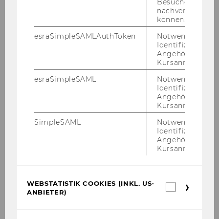
Besuchers
Exercise No. 20: PPC
nachverfolgen z
können.
Exercise No. 21: Project Management -
esraSimpleSAMLAuthToken
Notwendig zur
Production Order
Identifizierung 
Angehörige/r für
Kursanmeldung.
Exercise No. 22: Cost and Income Categories as
Specializations
esraSimpleSAML
Notwendig zur
Identifizierung 
Angehörige/r für
Exercise No. 23: Airport and Flight Database
Kursanmeldung.
SimpleSAML
Notwendig zur
Exercise No. 24: Price Control for a Sales Order
Identifizierung 
Angehörige/r für
Exercise No. 25: Customizing a Production
Kursanmeldung.
Order
Exercise No. 26: Stock Management
WEBSTATISTIK COOKIES (INKL. US-
Webstatis
ANBIETER)
Cookies
(inkl.
Exercise No. 27: Purchasing Process
US-