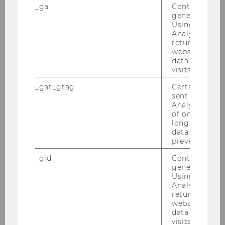
_ga
Contains a r
Exercise No. 33: Account and Organizational
generated use
Structure
Using this ID
Analytics can
returning use
Exercise No. 33: Account and Organizational
website and 
Structure
data from pre
visits.
Exercise No. 34: Flight Personnel Training
_gat_gtag
Certain data i
Requirements
sent to Googl
Analytics a 
of once per m
Exercise No. 35: LPIS
long as it is s
data transfers
prevented.
Exercise No. 36: Car Rental Service
_gid
Contains a r
generated use
Exercise No. 37: Online Auction Website
Using this ID
Analytics can
returning use
Exercise No. 38: Technology Retailer
website and 
data from pre
visits.
Exercise No. 39: Delivery Service