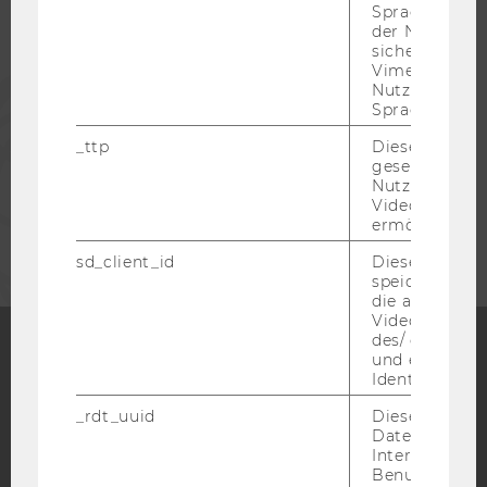
Spracheinstel
ALUMNI
der Nutzer*in
sichergestellt
Vimeo in der
PRESSE
Nutzer ausge
Sprache ersch
_ttp
Dieser Cookie
MITARBEITENDE
gesetzt, um d
Nutzung des 
Videoplayers 
UNTERNEHMEN
ermöglichen
sd_client_id
Dieses Cooki
speichert Dat
die aktuellen
Videoeinstell
des/ der Benu
und einen per
Identifikatio
Facebook
Instagram
Blog
_rdt_uuid
Dieses Cooki
Daten über di
Interaktionen
YouTube
Newsletter
Bluesky
Benutzer*inne