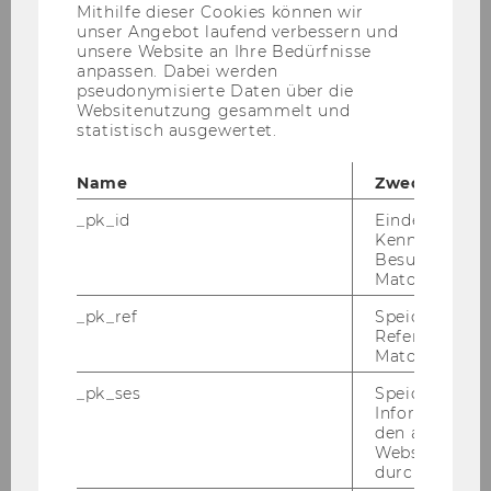
Anbieter)
Mithilfe dieser Cookies können wir
Exercise No. 28: Purchasing - Incoterms -
unser Angebot laufend verbessern und
unsere Website an Ihre Bedürfnisse
Terms of Payment (TOP)
anpassen. Dabei werden
pseudonymisierte Daten über die
Exercise No. 29: Material - Routings - Cost
Websitenutzung gesammelt und
Centres - Work Centres
statistisch ausgewertet.
Name
Zweck
Exercise No. 30: PPC System
_pk_id
Eindeutige
Kennzeichnun
Exercise No. 31: Requirements Planning
Besuchers du
Matomo.
Exercise No. 32: Cost Centre / Work Centre
_pk_ref
Speicherung 
Referrers dur
Exercise No. 33: Account and Organizational
Matomo.
Structure
_pk_ses
Speicherung 
Informatione
den aktuellen
Exercise No. 33: Account and Organizational
Webseitenbe
Structure
durch Matom