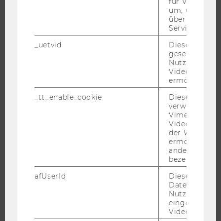
für Vimeo no
um, um gülti
ORGANISATION DER FORSCHUNG
über die Nutz
FORSCHUNGSINFRASTRUKTUR
Service zu s
_uetvid
Dieses Cookie
gesetzt, um d
Nutzung des 
UNIVERSITÄT
Videoplayers 
ermöglichen
ÜBER DIE WU
_tt_enable_cookie
Dieses Cookie
ORGANISATION
verwendet, u
Vimeo-
WIRTSCHAFT UND GESELLSCHAFT
Videoeinbett
der WU-Websi
CAMPUS
ermöglichen 
NEWS
andere nicht 
bezeichnete 
EVENTS ARCHIV
afUserId
Dieses Cooki
EVENTS
Daten von
WU FOUNDATION
Nutzer*innen,
eingebettete
Videos intera