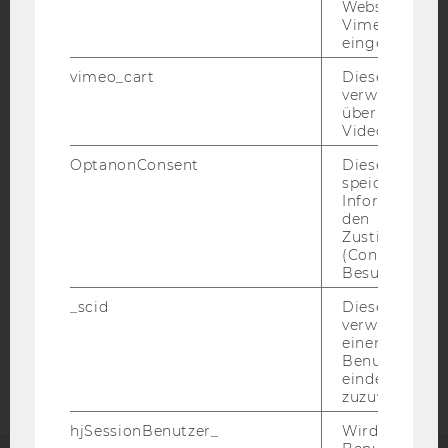
Websites, auf
Vimeo-Video
eingebettet is
vimeo_cart
Dieses Cookie
verwendet, u
IMPRESSUM
überprüfen, wi
Video abgespi
BARRIEREFREIHEITSERKLÄRUNG WEBSEITE
OptanonConsent
Dieses Cooki
DATENSCHUTZERKLÄRUNG
speichert
DATENSCHUTZERKLÄRUNG SOCIAL MEDIA
Informatione
den
DATENSCHUTZERKLÄRUNG
Zustimmungs
STUDIENBEWERBER*INNEN UND STUDIERENDE
(Consent) ein
Besuchers.
COOKIE EINSTELLUNGEN
_scid
Dieses Cookie
verwendet, u
Barrierefreiheitserklärung
einem/einer
Webseite
Benutzer*in e
eindeutige ID
zuzuweisen
hjSessionBenutzer_
Wird gesetzt,