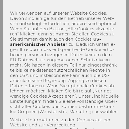
Organizational Structure
sch
Wir ver­wen­den auf un­se­rer Web­site Coo­kies.
Davon sind ei­ni­ge für den Be­trieb un­se­rer Web­
site un­be­dingt er­for­der­lich, an­de­re sind op­tio­nal.
Par­ti­al So­lu­ti­on 7
Wenn Sie auf den But­ton „Alle Coo­kies ak­zep­tie­
ren“ kli­cken, dann stim­men Sie allen Coo­kies zu.
Sie stim­men damit auch den Coo­kies
US-​
amerikanischer An­bie­ter
zu. Da­durch un­ter­lie­
gen Ihre durch das ent­spre­chen­de Coo­kie er­ho­
be­nen per­so­nen­be­zo­ge­nen Daten kei­nem dem
EU-​Datenschutz an­ge­mes­se­nen Schutz­ni­veau
mehr. Sie haben in die­sem Fall nur ein­ge­schränk­
te bis keine da­ten­schutz­recht­li­chen Rech­te in
den USA und ins­be­son­de­re kann auch die US-​
amerikanische Re­gie­rung Zu­gang zu die­sen
Daten er­lan­gen. Wenn Sie op­tio­na­le Coo­kies ab­
leh­nen möch­ten, kli­cken Sie bitte auf „Nur not­
wen­di­ge Coo­kies Ak­zep­tie­ren“. Unter „In­di­vi­du­el­le
Ein­stel­lun­gen“ fin­den Sie eine voll­stän­di­ge Über­
sicht aller Coo­kies und kön­nen be­stimm­te Coo­
kie Grup­pen (Web­sta­tis­tik, Mar­ke­ting) aus­wäh­len.
Weitere Informationen zu den Cookies auf der
Website und zur Verarbeitung