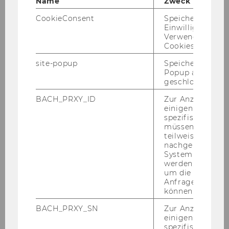
Name
Zweck
CookieConsent
Speichert Ihre
Einwilligung zur
Ex­er­ci­s­es List
Verwendung vo
Cookies.
site-popup
Speichert ob ein
Popup ausgefüll
geschlossen wur
Exercises
BACH_PRXY_ID
Zur Anzeige von
einigen WU-
spezifischen Inh
müssen Informa
Exercise No. 1: Hierarchical Organisation
teilweise von
Structure
nachgelagerten
System abgefra
werden. Notwen
Exercise No. 2: Person in Organisation
um die Antwort 
Anfrage zuordne
können.
Exercise No. 3: Customer Discounts
BACH_PRXY_SN
Zur Anzeige von
einigen WU-
Exercise No. 4: Sales Department
spezifischen Inh