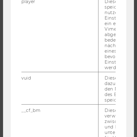
player
Dieses Cooki
speichert
BACHELOR
nutzerspezifi
MASTER
Einstellungen
ein eingebett
DOKTORAT / PHD
Vimeo-Video
abgespielt wi
EXECUTIVE EDUCATION
bedeutet, das
BEWERBUNG UND ZULASSUNG
nächsten Ans
eines Vimeo-V
INFORMATIONEN FÜR STUDIERENDE
bevorzugten
INTERNATIONALE UND INCOMING EXCHANGE STUDIERENDE
Einstellungen
werden.
ANGEBOTE FÜR SCHULEN UND STUDIENINTERESSIERTE
vuid
Dieser Cookie
STUDENT CLUBS
dazu eingeset
den Nutzungs
des Benutzers
speichern.
FORSCHUNG
__cf_bm
Dieses Cookie
verwendet, u
FORSCHUNGSPORTAL
zwischen Men
und Bots zu
FORSCHENDE
unterscheiden.
IMPACT DER FORSCHUNG