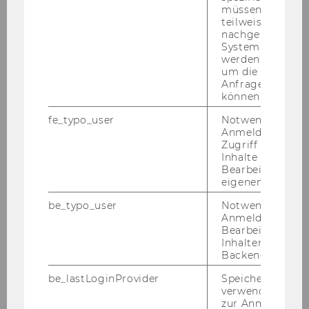
müssen Informa
teilweise von
Exercise No. 5: Material and Supplier
nachgelagerten
System abgefra
werden. Notwen
Exercise No. 6: Web Shop
um die Antwort 
Anfrage zuordne
können.
Exercise No. 7: Simple Flight Database
fe_typo_user
Notwendig für d
Exercise No. 8: Organisation
Anmeldung und
Zugriff auf gesc
Inhalte oder zur
Exercise No. 9: Webtrainer
Bearbeitung des
eigenen Profils.
Exercise No. 10: Project Management
be_typo_user
Notwendig für d
Anmeldung und
Bearbeitung von
Exercise No. 11: Credit Limit Check (Simplified)
Inhalten im TYP
Backend.
Exercise No. 12: Customer Creation from a SD
be_lastLoginProvider
Speichert die zul
Perspective
verwendete Met
zur Anmeldung f