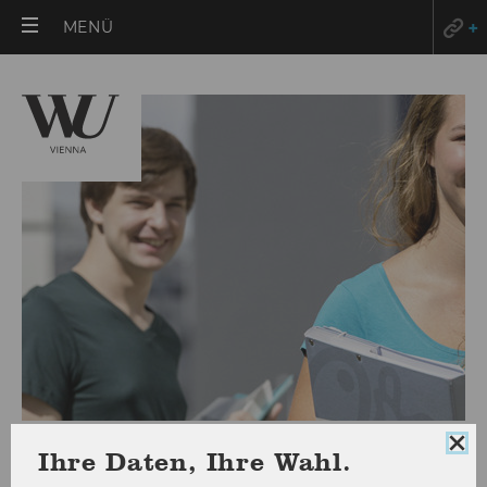
HAUPTMENÜ
MENÜ
ÖFFNEN
Exercise No. 33: Account and
Coo
Ihre Daten, Ihre Wahl.
Con