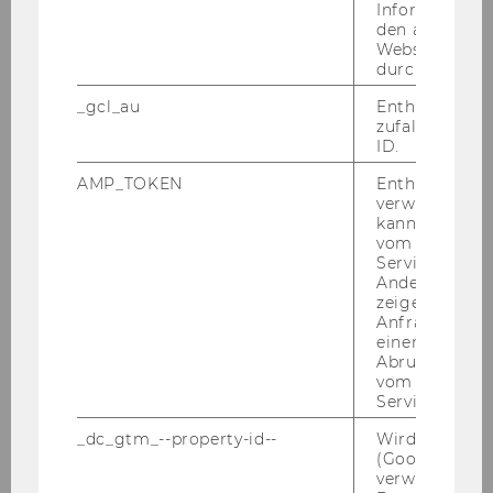
Informatione
den aktuellen
Mitteilungsblatt vom 21.
Webseitenbe
Juli 2021, 48. Stück
durch Matom
Mitteilungsblatt vom 28.
_gcl_au
Enthält eine
Juli 2021, 49. Stück
zufallsgenerie
ID.
August 2021
AMP_TOKEN
Enthält ein To
verwendet we
Mitteilungsblatt vom 04.
kann, um eine
August 2021, 50. Stück
vom AMP-Clie
Service abzur
Mitteilungsblatt vom 11.
Andere mögli
August 2021, 51. Stück
zeigen Opt-ou
Anfrage im G
Mitteilungsblatt vom 18.
einen Fehler 
August 2021, 52. Stück
Abrufen einer
vom AMP Clie
Mitteilungsblatt vom 25.
Service an.
August 2021, 53. Stück
_dc_gtm_--property-id--
Wird von Dou
Mitteilungsblatt vom 31.
(Google Tag 
verwendet, u
August 2021, 54. Stück