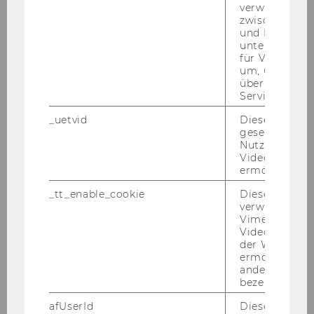
verwendet, u
zwischen Men
September 2021
und Bots zu
unterscheiden.
für Vimeo no
um, um gülti
Studienjahr 2019/2020
über die Nutz
Service zu s
Studienjahr 2018/2019
_uetvid
Dieses Cookie
gesetzt, um d
Studienjahr 2017/2018
Nutzung des 
Videoplayers 
ermöglichen
Studienjahr 2016/2017
_tt_enable_cookie
Dieses Cookie
verwendet, u
Studienjahr 2015/2016
Vimeo-
Videoeinbett
der WU-Websi
Studienjahr 2014/2015
ermöglichen 
andere nicht 
bezeichnete 
Studienjahr 2013/2014
afUserId
Dieses Cooki