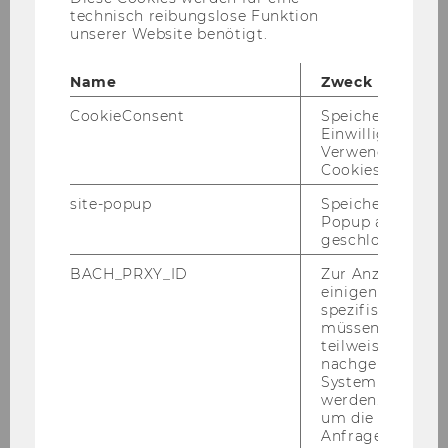
Mitteilungsblatt vom 16.
technisch reibungslose Funktion
Dezember 2020, 13. Stück
unserer Website benötigt.
Mitteilungsblatt vom 23.
Name
Zweck
Dezember 2020, 14. Stück
Mitteilungsblatt vom 30.
CookieConsent
Speichert Ihre
Einwilligung zur
Dezember 2020, 15. Stück
Verwendung vo
Cookies.
Jänner 2021
site-popup
Speichert ob ein
Mitteilungsblatt vom 07.
Popup ausgefüll
Jänner 2021, 16. Stück
geschlossen wur
Mitteilungsblatt vom 13.
BACH_PRXY_ID
Zur Anzeige von
einigen WU-
Jänner 2021, 17. Stück
spezifischen Inh
Mitteilungsblatt vom 20.
müssen Informa
teilweise von
Jänner 2021, 18. Stück
nachgelagerten
System abgefra
Mitteilungsblatt vom 27.
werden. Notwen
Jänner 2021, 19. Stück
um die Antwort 
Anfrage zuordne