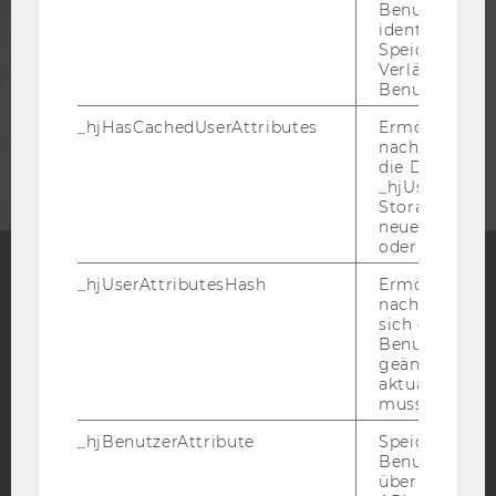
PRESSE
Benutzersitz
identifizieren.
Speicherdaue
Verlängert sic
MITARBEITENDE
Benutzeraktivi
_hjHasCachedUserAttributes
Ermöglicht e
UNTERNEHMEN
nachzuvollzie
die Daten in
_hjUserAttrib
Storage auf 
neuesten Stan
oder nicht.
_hjUserAttributesHash
Ermöglicht e
nachzuvollzie
Facebook
Instagram
Blog
sich ein
Benutzerattri
geändert hat
aktualisiert 
YouTube
Newsletter
Bluesky
muss.
_hjBenutzerAttribute
Speichert
Benutzerattri
über die Hotja