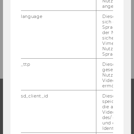
Nutzer*in jem
angemeldet h
Studienjahr 2003/2004
language
Dieses Cooki
sich die
Studienjahr 2002/2003
Spracheinstel
der Nutzer*in
Studienjahr 2001/2002
sichergestellt
Vimeo in der
Nutzer ausge
Studienjahr 2000/2001
Sprache ersch
_ttp
Dieser Cookie
gesetzt, um d
Nutzung des 
Videoplayers 
ermöglichen
sd_client_id
Dieses Cooki
STUDIUM
speichert Dat
die aktuellen
WARUM WU?
Videoeinstell
des/ der Benu
BACHELOR
und einen per
Identifikatio
MASTER