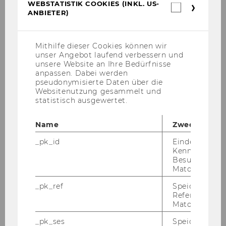
WEBSTATISTIK COOKIES (INKL. US-
Juni 2021, 40. Stück
Webstatis
ANBIETER)
Cookies
Mitteilungsblatt vom 09.
(inkl.
US-
Juni 2021, 41. Stück
Anbieter)
Mithilfe dieser Cookies können wir
Mitteilungsblatt vom 16.
unser Angebot laufend verbessern und
Juni 2021, 42. Stück
unsere Website an Ihre Bedürfnisse
anpassen. Dabei werden
Mitteilungsblatt vom 23.
pseudonymisierte Daten über die
Juni 2021, 43. Stück
Websitenutzung gesammelt und
statistisch ausgewertet.
Mitteilungsblatt vom 30.
Juni 2021, 44. Stück
Name
Zweck
Juli 2021
_pk_id
Eindeutige
Kennzeichnun
Mitteilungsblatt vom 01.
Besuchers du
Matomo.
Juli 2021, 45. Stück
Mitteilungsblatt vom 07.
_pk_ref
Speicherung 
Referrers dur
Juli 2021, 46. Stück
Matomo.
Mitteilungsblatt vom 14.
_pk_ses
Speicherung 
Juli 2021, 47. Stück