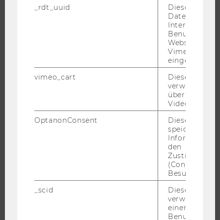
DOKTORAT / PHD
_rdt_uuid
Dieses Cooki
Daten über di
EXECUTIVE EDUCATION
Interaktionen
Benutzer*inne
BEWERBUNG UND ZULASSUNG
Websites, auf
INFORMATIONEN FÜR STUDIERENDE
Vimeo-Video
eingebettet is
INTERNATIONALE UND INCOMING EXCHANGE STUDIERENDE
ANGEBOTE FÜR SCHULEN UND STUDIENINTERESSIERTE
vimeo_cart
Dieses Cookie
verwendet, u
STUDENT CLUBS
überprüfen, wi
Video abgespi
OptanonConsent
Dieses Cooki
speichert
FORSCHUNG
Informatione
den
FORSCHUNGSPORTAL
Zustimmungs
(Consent) ein
FORSCHENDE
Besuchers.
IMPACT DER FORSCHUNG
_scid
Dieses Cookie
ORGANISATION DER FORSCHUNG
verwendet, u
einem/einer
FORSCHUNGSINFRASTRUKTUR
Benutzer*in e