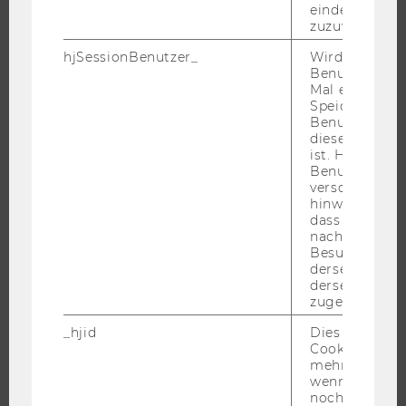
eindeutige ID
zuzuweisen
hjSessionBenutzer_
Wird gesetzt,
UNIVERSITÄT
Benutzer zum
Mal eine Seite
ÜBER DIE WU
Speichert die 
Benutzer-ID, d
ORGANISATION
diese Seite e
WIRTSCHAFT UND GESELLSCHAFT
ist. Hotjar ver
Benutzer nich
CAMPUS
verschiedene
hinweg.Stellt 
NEWS
dass Daten v
EVENTS ARCHIV
nachfolgende
Besuchen auf
EVENTS
derselben We
WU FOUNDATION
derselben Ben
zugeordnet w
_hjid
Dies ist ein al
Cookie, das wi
JOBS
mehr setzen, 
wenn ein Benu
noch in sein
JOBS