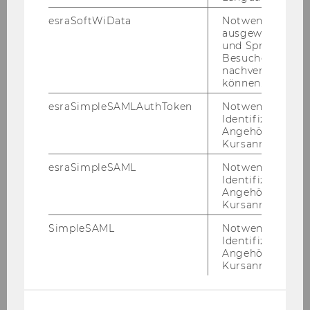
Mitteilungsblatt vom 21.
esraSoftWiData
Notwendig um
April 2021, 34. Stück
ausgewählte Sp
und Sprachkurse
Mitteilungsblatt vom 28.
Besuchers
April 2021, 35. Stück
nachverfolgen z
können.
Mai 2021
esraSimpleSAMLAuthToken
Notwendig zur
Mitteilungsblatt vom 05.
Identifizierung 
Angehörige/r für
Mai 2021, 36. Stück
Kursanmeldung.
Mitteilungsblatt vom 12.
esraSimpleSAML
Notwendig zur
Mai 2021, 37. Stück
Identifizierung 
Angehörige/r für
Mitteilungsblatt vom 19.
Kursanmeldung.
Mai 2021, 38. Stück
SimpleSAML
Notwendig zur
Mitteilungsblatt vom 26.
Identifizierung 
Mai 2021, 39. Stück
Angehörige/r für
Kursanmeldung.
Juni 2021
Mitteilungsblatt vom 02.