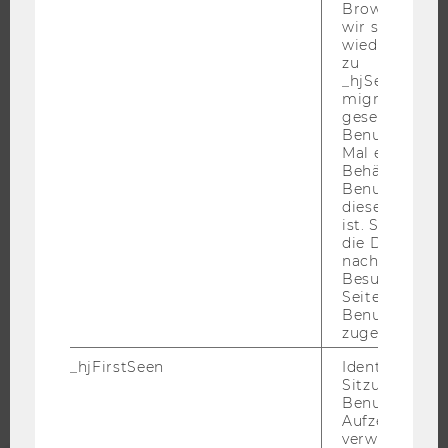
Browser hat,
JOBPORTAL
wir seinen We
wiederverwen
RESEARCH CAREER
zu
WELCOME SERVICES
_hjSessionUser
migrieren. Wi
JOBS MIT WU-STUDIUM
gesetzt, wenn
Benutzer zum
KARRIEREKONTAKTE AN DER WU
Mal eine Seite
KARRIERENETZWERKE AN DER WU
Behält die Hot
Benutzer-ID be
diese Seite e
ist. Stellt sic
die Daten von
nachfolgende
WU COMMUNITY
Besuchen der
Seite derselb
Benutzer-ID
STUDIERENDE
zugeordnet w
_hjFirstSeen
Identifiziert d
Sitzung eines
ALUMNI
Benutzers. Wi
Aufzeichnungs
verwendet, u