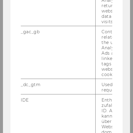
Analytics can
returning use
website and 
data from pre
Links zu älteren Mitteilungsblättern
visits.
_gac_gb
Contains cam
related infor
Studienjahr 2025/2026
the user. If G
Analytics and
Ads accounts 
Studienjahr 2024/2025
linked, the co
tags on the G
website read 
Studienjahr 2023/2024
cookie.
_dc_gtm
Used to throt
Studienjahr 2022/2023
request rate.
IDE
Enthält eine
Studienjahr 2021/2022
zufallsgenerie
ID. Anhand di
Studienjahr 2020/2021
kann Google 
über verschie
Websites
domainübergr