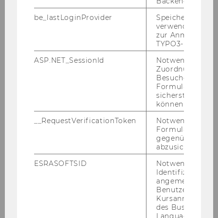
Backend.
Mitteilungsblatt vom 10.
be_lastLoginProvider
Speichert die zul
März 2021, 27. Stück
verwendete Met
zur Anmeldung f
Mitteilungsblatt vom 17.
TYPO3-Backend.
März 2021, 28. Stück
ASP.NET_SessionId
Notwendig, um 
Mitteilungsblatt vom 24.
Zuordnung von
März 2021, 29. Stück
Besucher zu
Formulareingab
Mitteilungsblatt vom 31.
sicherstellen zu
können.
März 2021, 30. Stück
__RequestVerificationToken
Notwendig, um 
April 2021
Formulareingab
gegenüber Angri
Mitteilungsblatt vom 07.
abzusichern.
April 2021, 31. Stück
ESRASOFTSID
Notwendig zur
Mitteilungsblatt vom 08.
Identifizierung 
April 2021, 32. Stück
angemeldeten
Benutzers im
Mitteilungsblatt vom 14.
Kursanmeldung
des Business
April 2021, 33. Stück
Language Center