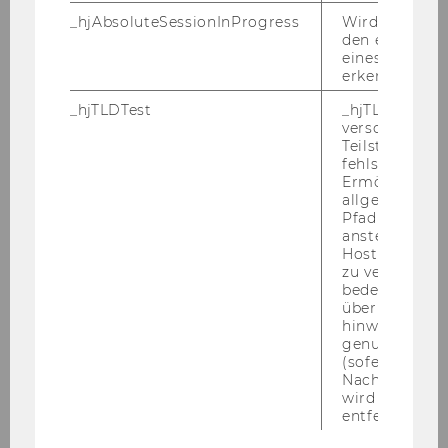
Di­ver­si­tät und In­klu­si­on:
_hjAbsoluteSessionInProgress
Wird verwend
Die WU ist dem Prin­zip der Chan­cen­gleich­heit
den ersten Se
eines Benutze
ver­pflich­tet und setzt sich für Di­ver­si­tät und In­
erkennen.
klu­si­on ein. Da sich die Wirt­schafts­uni­ver­si­tät
Wien die Er­hö­hung des Frau­en­an­teils beim all­
_hjTLDTest
_hjTLDTest-Co
verschiedene
ge­mei­nen Per­so­nal zum Ziel ge­setzt hat, wer­
Teilstrings, bi
den qua­li­fi­zier­te Frau­en aus­drück­lich auf­ge­for­
fehlschlägt.
dert, sich zu be­wer­ben. Bei glei­cher Qua­li­fi­ka­ti­
Ermöglicht, 
allgemeinsten
on wer­den Frau­en vor­ran­gig auf­ge­nom­men.
Pfad zu ermitt
Qua­li­fi­zier­te Per­so­nen mit Be­hin­de­rung sind
anstelle des
be­son­ders ein­ge­la­den sich zu be­wer­ben. Alle
Hostnamens d
zu verwenden 
Be­wer­ber/innen, die die ge­setz­li­chen Auf­nah­
bedeutet, das
me­er­for­der­nis­se er­fül­len und den An­for­de­run­
über Subdom
gen des Aus­schrei­bungs­tex­tes ent­spre­chen,
hinweg geme
genutzt werd
sind zu Be­wer­bungs­ge­sprä­chen ein­zu­la­den.
(sofern zutref
Nach dieser 
An der WU ist ein Ar­beits­kreis für Gleich­be­
wird das Cook
entfernt.
hand­lungs­fra­gen ein­ge­rich­tet. Nä­he­re In­for­
ma­tio­nen fin­den Sie unter