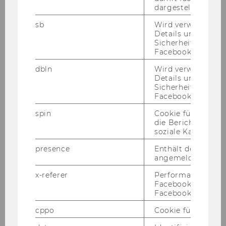
dargestellt werde
Ziel­märk­ten.
sb
Wird verwendet, 
Details und
Dazu zäh­len die Pla­nung und Or­ga­ni­sa­ti­on von
Sicherheitsinform
Karriere-​ und Net­wor­kin­ge­vents, Auf­bau von
Facebook-Kontos z
Ko­ope­ra­tio­nen, die Be­treu­ung der in­ter­nen
dbln
Wird verwendet, 
Community-​Plattform und des CRM-​Systems,
Details und
mit dem Ziel die Com­mu­ni­ty best­mög­lich zu
Sicherheitsinform
ser­vi­cie­ren.
Facebook-Kontos z
spin
Cookie für Werbe
Die Mit­ar­beit bei be­reichs­über­grei­fen­den Pro­
die Berichterstatt
jek­ten run­den das Auf­ga­ben­spek­trum ab.
soziale Kampagne
presence
Enthält den "Chat"
Haupt­auf­ga­ben
angemeldeten Ben
- Stra­te­gi­sche Wei­ter­ent­wick­lung und Um­set­
x-referer
Performance-Cooki
zung eines um­fas­sen­den Ser­vice­an­ge­bo­tes
Facebook in Komb
des WU Exe­cu­ti­ve Clubs
Facebook-Pixel ve
- Aus­bau und Um­set­zung der An­ge­bo­te zur
cppo
Cookie für statist
Kar­rie­re­ent­wick­lung