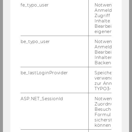
von Stu­die­ren­den in der Bi­blio­thek)“,
fe_typo_user
Notwendig für d
und in Abs 2 lit b der Aus­druck „Prü­
Anmeldung und
Zugriff auf gesc
fun­gen,“ ge­stri­chen.
Inhalte oder zur
Bearbeitung des
In §§ 3, 4, 5 und 6 wird der Aus­
eigenen Profils.
druck „COVID-​19-
be_typo_user
Notwendig für d
Maßnahmenverordnung, BGBl II
Anmeldung und
197/2020“ durch den Aus­druck
Bearbeitung von
Inhalten im TYP
„COVID-​19-
Backend.
Schutzmaßnahmenverordnung,
BGBl II 463/2020“ er­setzt.
be_lastLoginProvider
Speichert die zul
verwendete Met
zur Anmeldung f
In § 10 wird fol­gen­der Ab­satz 4 er­
TYPO3-Backend.
gänzt:
ASP.NET_SessionId
Notwendig, um 
Zuordnung von
(4) Die Än­de­rung der Ver­ord­nung
Besucher zu
des Rek­to­rats der Wirt­schafts­uni­ver­
Formulareingab
sicherstellen zu
si­tät Wien über die Be­nüt­zung von
können.
Ge­bäu­den und Flä­chen der WU oder