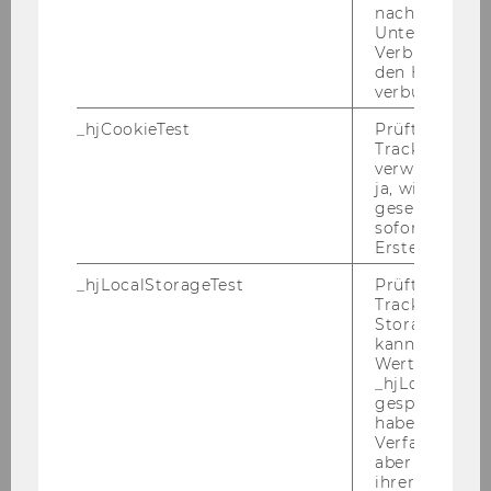
nach einer
eAs­sis­tent/in
Unterbrechun
Teil­zeit, 8 Stun­den/Woche
Verbindung w
den Hotjar-Se
verbunden wir
Qua­li­fi­zier­te Per­so­nen mit Be­hin­de­rung sind
be­son­ders ein­ge­la­den sich zu be­wer­ben!
_hjCookieTest
Prüft, ob der 
Tracking Cod
verwenden ka
Ihr Auf­ga­ben­be­reich
ja, wird ein W
- Er­wei­te­rung der be­stehen­den eLearning-​
gesetzt. Wird 
sofort nach s
Materialien für die VUE Sta­tis­tik
Erstellung ge
- Ein­bin­dung be­stehen­der Prü­fungs­for­ma­te in
die MyLearn-​Umgebung
_hjLocalStorageTest
Prüft, ob der 
Tracking Code
Storage verw
Ihr Pro­fil
kann. Wenn ja
- Ak­ti­ves Stu­di­um an der WU und dabei guter
Wert 1 gesetzt
_hjLocalStora
Ab­schluss der Statistik-​Lehrveranstaltungen
gespeicherte
(oder gleich­wer­ti­ge Qua­li­fi­ka­ti­on)
haben keine
- Pro­gram­mier­kennt­nis­se in R bzw. RStu­dio
Verfallszeit, 
aber fast sofo
- Gute Kennt­nis­se der Lern­platt­form My­Learn
ihrer Erstellu