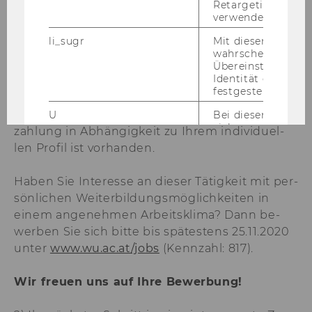
Retargeting und A
- Hohe Leis­tungs­be­reit­schaft, En­ga­ge­ment
verwendet wird.
und In­itia­ti­ve
li_sugr
Mit diesem Cooki
- Fle­xi­bi­li­tät und Ge­nau­ig­keit
wahrscheinlichkei
- Krea­ti­vi­tät sowie struk­tu­rier­tes Den­ken
Übereinstimmung
Identität eines Nu
festgestellt.
Das mo­nat­li­che Min­des­t­ent­gelt be­trägt
1.848,08 Euro brut­to, die Be­reit­schaft zur Über­
U
Bei diesem Cookie
sich um eine Bro
zah­lung in Ab­hän­gig­keit zu Ihrem in­di­vi­du­el­
für Nutzer.
len Pro­fil ist vor­han­den.
_guid
Mit diesem Cookie
LinkedIn Mitglied
Haben Sie In­ter­es­se an die­ser Tä­tig­keit mit per­
über Google Ads id
sön­li­chen Wei­ter­bil­dungs­mög­lich­kei­ten in
BizographicsOptOut
Mit diesem Cookie
einem an­ge­neh­men Ar­beits­kli­ma? Dann be­
Ablehnungsstatus 
wer­ben Sie sich bitte bis spä­tes­tens 25.11.2020
Tracking durch Dri
unter
www.wu.ac.at/jobs
(Kenn­zahl: 817).
ermittelt.
lidc
Dieses Cookie erle
Wir freu­en uns auf Ihre Be­wer­bung!
Auswahl des Date
von LinkedIn.