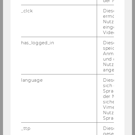
der Nutzer*in
cal­ly new busi­nes­ses and chal­len­ging in­
cumbents to adapt their mar­ke­ting stra­te­gies.
_clck
Dieses Cooki
ermöglicht di
The­re­fo­re, our goal is to do re­se­arch that fo­cu­
Nutzung des
ses on new busi­ness pro­blems and ground­
eingebettete
brea­king in­no­va­tions ari­sing from de­ve­lo­p­
Video Players
ments in in­for­ma­ti­on tech­no­lo­gy. We use em­
has_logged_in
Dieses Cooki
pi­ri­cal data (most­ly in the form of "big data")
speichert
and apply quan­ti­ta­ti­ve me­thods to tack­le and
Anmeldeinfo
und ob sich de
solve these pro­blems in order to ul­ti­ma­te­ly
Nutzer*in jem
make bet­ter mar­ke­ting de­cis­i­ons and rea­li­ze
angemeldet h
more de­si­ra­ble out­co­mes for firms and con­su­
language
Dieses Cooki
mers. Our stu­dents are trai­ned to be the next
sich die
ge­nera­ti­on of di­gi­tal mar­ke­ting ma­na­gers with
Spracheinstel
der Nutzer*in
strong ana­ly­ti­cal skills and a pro­found know­
sichergestellt
ledge of the me­cha­nics of the di­gi­tal mar­ke­
Vimeo in der
ting eco­sys­tem, the so­cial media en­vi­ron­ment,
Nutzer ausge
Sprache ersch
and the chal­len­ges in these areas.
_ttp
Dieser Cookie
Your re­spon­si­bi­li­ties
gesetzt, um d