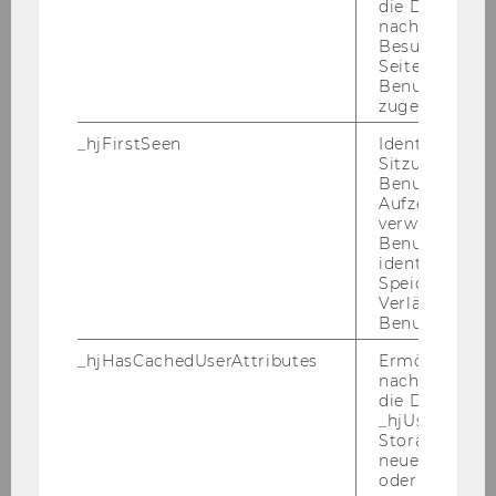
die Daten von
thon, SQL) are re­qui­red for this po­si­ti­on. Fi­nal­ly,
nachfolgende
an ex­cel­lent grasp of writ­ten and spo­ken Eng­
Besuchen der
Seite derselb
lish is es­sen­ti­al and ex­pe­ri­ence in di­gi­tal mar­
Benutzer-ID
ke­ting (e.g., th­rough in­tern­ships or stu­dent
zugeordnet w
jobs) is an asset.
_hjFirstSeen
Identifiziert d
Sitzung eines
Bey­ond any for­mal re­qui­re­ments, we are loo­
Benutzers. Wi
Aufzeichnungs
king for en­thu­si­astic, cu­rious team play­ers who
verwendet, u
are pas­sio­na­te about re­se­arch and wil­ling to
Benutzersitz
take on re­spon­si­bi­li­ty. You should have a pas­si­
identifizieren.
Speicherdaue
on for in­ter­ac­ti­ve and so­cial media and its ana­
Verlängert sic
ly­ti­cal op­por­tu­nities to im­pro­ve mar­ke­ting de­
Benutzeraktivi
cis­i­ons. We appre­cia­te your wil­ling­ness to use
_hjHasCachedUserAttributes
Ermöglicht e
mul­ti­me­dia for­mats in tea­ching.
nachzuvollzie
die Daten in
Plea­se send a cover let­ter (spe­ci­fy­ing your re­se­
_hjUserAttrib
Storage auf 
arch in­te­rests, mo­ti­va­ti­on for an aca­de­mic ca­re­
neuesten Stan
er, and pos­si­ble star­ting date), your re­su­me,
oder nicht.