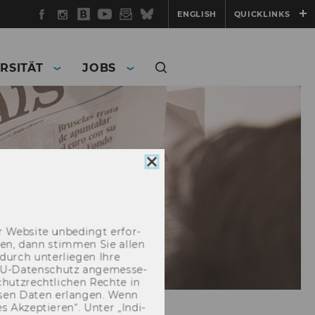
Facebook
Instagram
WU
YouTube
Newsletter
Bluesky
ENGLISH
QUICKLINKS
Blog
RSITÄT
JOBS
Cookie
Consent
schließen
 Web­site un­be­dingt er­for­
­cken, dann stim­men Sie allen
durch un­ter­lie­gen Ihre
EU-​Datenschutz an­ge­mes­se­
hutz­recht­li­chen Rech­te in
­sen Daten er­lan­gen. Wenn
 Ak­zep­tie­ren“. Unter „In­di­