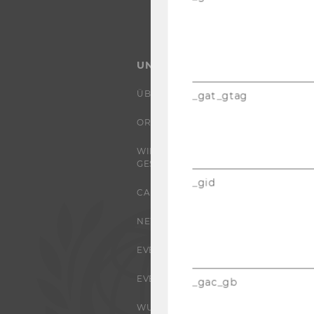
UNIVERSITÄT
ÜBER DIE WU
_gat_gtag
ORGANISATION
WIRTSCHAFT UND
GESELLSCHAFT
_gid
CAMPUS
NEWS
EVENTS ARCHIV
EVENTS
_gac_gb
WU FOUNDATION