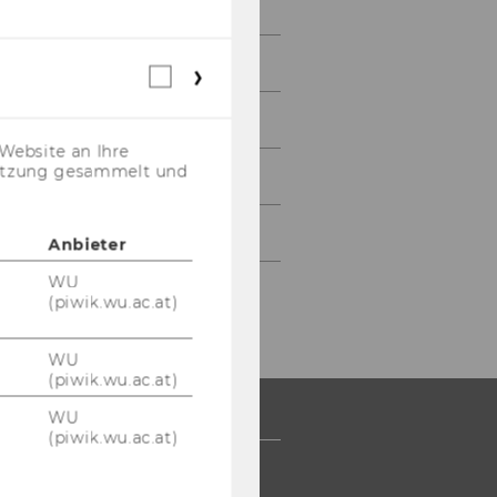
Studienjahr 2004/2005
Studienjahr 2003/2004
Webstatistik
Cookies
(inkl.
Studienjahr 2002/2003
US-
Website an Ihre
Anbieter)
nutzung gesammelt und
Studienjahr 2001/2002
Studienjahr 2000/2001
Anbieter
WU
(piwik.wu.ac.at)
WU
(piwik.wu.ac.at)
WU
(piwik.wu.ac.at)
 COMMUNITY