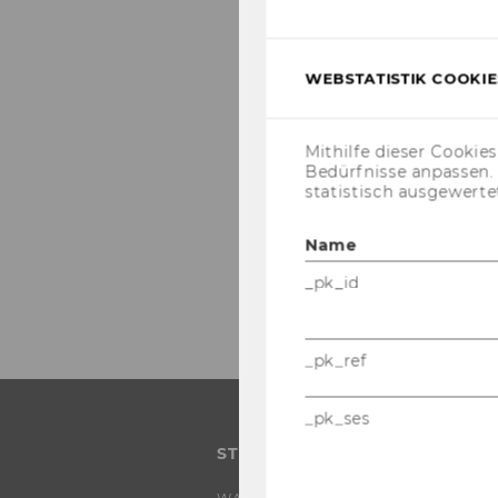
WEBSTATISTIK COOKIES
Mithilfe dieser Cookie
Bedürfnisse anpassen
statistisch ausgewerte
Name
_pk_id
_pk_ref
_pk_ses
STUDIUM