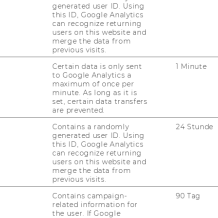
generated user ID. Using
this ID, Google Analytics
can recognize returning
users on this website and
merge the data from
JOBS
previous visits.
JOBS
Certain data is only sent
1 Minute
to Google Analytics a
maximum of once per
JOBPORTAL
minute. As long as it is
set, certain data transfers
RESEARCH CAREER
are prevented.
WELCOME SERVICES
Contains a randomly
24 Stunde
generated user ID. Using
this ID, Google Analytics
JOBS MIT WU-STUDIUM
can recognize returning
users on this website and
KARRIEREKONTAKTE AN DER
merge the data from
WU
previous visits.
KARRIERENETZWERKE AN DER
Contains campaign-
90 Tag
WU
related information for
the user. If Google