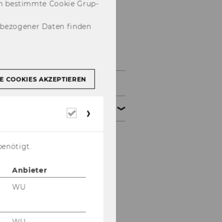
­nen be­stimm­te Coo­kie Grup­
nbezogener Daten finden
Links zu älteren
Mitteilungsblättern
E COOKIES AKZEPTIEREN
Studienjahr 2025/2026
Studienjahr 2024/2025
Erforderliche
Cookies
Oktober 2024
benötigt.
November 2024
Anbieter
Dezember 2024
WU
Jänner 2025
WU