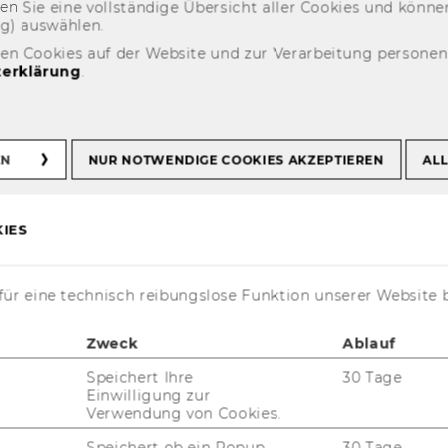
fin­den Sie eine voll­stän­di­ge Über­sicht aller Coo­kies und kön
ng) aus­wäh­len.
den Cookies auf der Website und zur Verarbeitung persone
2024/2025
erklärung
.
EN
NUR NOTWENDIGE COOKIES AKZEPTIEREN
ALL
IES
4
ür eine technisch reibungslose Funktion unserer Website 
4
Zweck
Ablauf
Speichert Ihre
30 Tage
Einwilligung zur
Verwendung von Cookies.
Speichert ob ein Popup
30 Tage