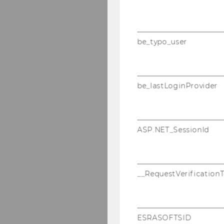
be_typo_user
be_lastLoginProvider
ASP.NET_SessionId
__RequestVerification
ESRASOFTSID