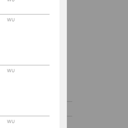
Februar 2025
März 2025
WU
April 2025
Mai 2025
Juni 2025
Juli 2025
WU
August 2025
September 2025
Studienjahr 2023/2024
WU
Studienjahr 2022/2023