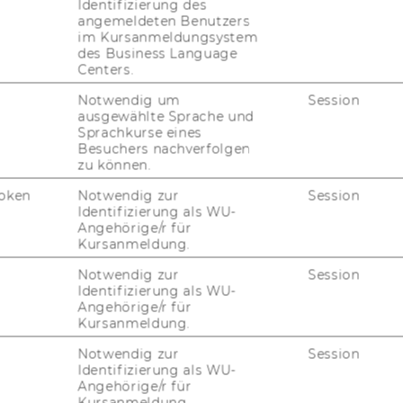
Identifizierung des
angemeldeten Benutzers
im Kursanmeldungsystem
des Business Language
Centers.
Notwendig um
Session
ausgewählte Sprache und
Sprachkurse eines
Besuchers nachverfolgen
zu können.
oken
Notwendig zur
Session
Identifizierung als WU-
Angehörige/r für
Kursanmeldung.
Notwendig zur
Session
Identifizierung als WU-
Angehörige/r für
Kursanmeldung.
Notwendig zur
Session
Identifizierung als WU-
Angehörige/r für
Kursanmeldung.