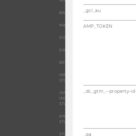
WARUM WU?
_gcl_au
BACHELOR
MASTER
AMP_TOKEN
DOKTORAT / PHD
EXECUTIVE EDUCATION
BEWERBUNG UND ZULASSUNG
INFORMATIONEN FÜR
STUDIERENDE
_dc_gtm_--property-id
INTERNATIONALE UND
INCOMING EXCHANGE
STUDIERENDE
ANGEBOTE FÜR SCHULEN UND
STUDIENINTERESSIERTE
_ga
STUDENT CLUBS