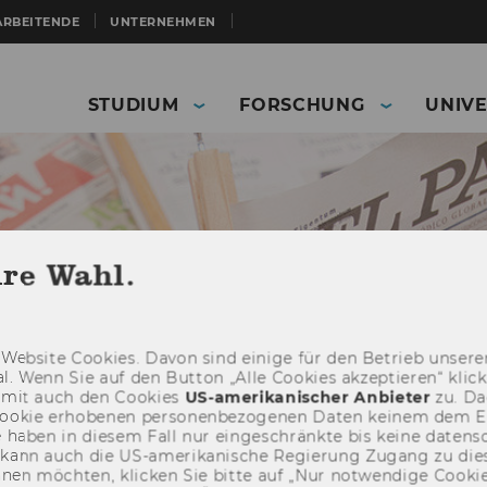
ARBEITENDE
UNTERNEHMEN
STUDIUM
FORSCHUNG
UNIVE
hre Wahl.
Web­site Coo­kies. Davon sind ei­ni­ge für den Be­trieb un­se­rer
­nal. Wenn Sie auf den But­ton „Alle Coo­kies ak­zep­tie­ren“ kli
damit auch den Coo­kies
US-​amerikanischer An­bie­ter
zu. Da­
oo­kie er­ho­be­nen per­so­nen­be­zo­ge­nen Daten kei­nem dem 
haben in die­sem Fall nur ein­ge­schränk­te bis keine da­ten­sc
Presse
Publikationen
Archiv Mitteilungsblatt
e kann auch die US-​amerikanische Re­gie­rung Zu­gang zu die
n
Studienjahr 2024/2025
eh­nen möch­ten, kli­cken Sie bitte auf „Nur not­wen­di­ge Coo­kies