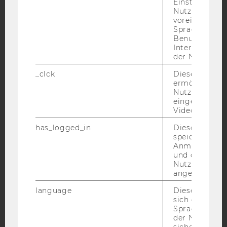
Einstellungen
YouTube
Newsletter
Bluesky
Nutzer*in, zB.
voreingestell
Sprache, Regi
Benutzernam
Interaktionsd
der Nutzer*in
IMPRESSUM
_clck
Dieses Cooki
BARRIEREFREIHEITSERKLÄRUNG WEBSEITE
ermöglicht di
Nutzung des
DATENSCHUTZERKLÄRUNG
eingebettete
Video Players
DATENSCHUTZERKLÄRUNG SOCIAL MEDIA
DATENSCHUTZERKLÄRUNG
has_logged_in
Dieses Cooki
STUDIENBEWERBER*INNEN UND STUDIERENDE
speichert
Anmeldeinfo
COOKIE EINSTELLUNGEN
und ob sich de
Nutzer*in jem
angemeldet h
Barrierefreiheitserklärung
Webseite
language
Dieses Cooki
sich die
Spracheinstel
der Nutzer*in