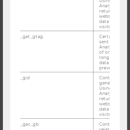
Using this ID
WARUM WU?
Analytics can
returning use
BACHELOR
website and 
data from pre
MASTER
visits.
DOKTORAT / PHD
_gat_gtag
Certain data i
EXECUTIVE EDUCATION
sent to Googl
Analytics a 
BEWERBUNG UND ZULASSUNG
of once per m
INFORMATIONEN FÜR STUDIERENDE
long as it is s
data transfers
INTERNATIONALE UND INCOMING EXCHANGE STUDIERENDE
prevented.
ANGEBOTE FÜR SCHULEN UND STUDIENINTERESSIERTE
_gid
Contains a r
STUDENT CLUBS
generated use
Using this ID
Analytics can
returning use
website and 
FORSCHUNG
data from pre
visits.
FORSCHUNGSPORTAL
_gac_gb
Contains cam
FORSCHENDE
related infor