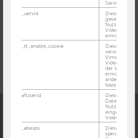
Service zu s
ALUMNI
_uetvid
Dieses Cookie
gesetzt, um d
Nutzung des 
Videoplayers 
PRESSE
ermöglichen
_tt_enable_cookie
Dieses Cookie
MITARBEITENDE
verwendet, u
Vimeo-
Videoeinbett
UNTERNEHMEN
der WU-Websi
ermöglichen 
andere nicht 
bezeichnete 
afUserId
Dieses Cooki
Daten von
Nutzer*innen,
eingebettete
Facebook
Instagram
Blog
Videos intera
_abexps
Dieses Cooki
speichert get