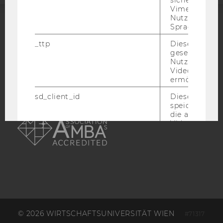
sichergestellt
Vimeo in der
Nutzer ausge
Sprache ersch
ACCREDITED BY:
_ttp
Dieser Cookie
gesetzt, um d
EQUIS
AACSB
Nutzung des 
Videoplayers 
ermöglichen
sd_client_id
Dieses Cooki
speichert Dat
AMBA
die aktuellen
Videoeinstell
des/ der Benu
und einen per
Identifikatio
_rdt_uuid
Dieses Cooki
Daten über di
Interaktionen
Benutzer*inne
Websites, auf
Vimeo-Video
© 2026 WIRTSCHAFTSUNIVERSITÄT WIEN
#71317
eingebettet is