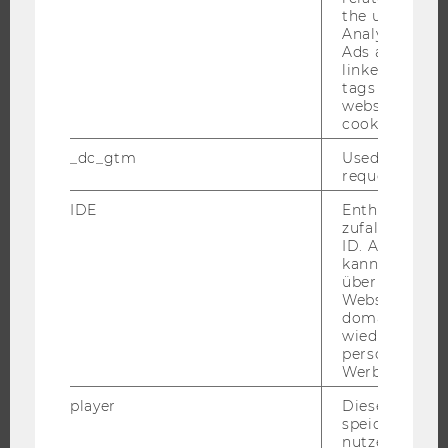
the user. If G
IMPACT DER FORSCHUNG
Analytics and
ORGANISATION DER FORSCHUNG
Ads accounts 
linked, the co
FORSCHUNGSINFRASTRUKTUR
tags on the G
website read 
cookie.
_dc_gtm
Used to throt
UNIVERSITÄT
request rate.
ÜBER DIE WU
IDE
Enthält eine
zufallsgenerie
ORGANISATION
ID. Anhand di
WIRTSCHAFT UND GESELLSCHAFT
kann Google 
über verschie
CAMPUS
Websites
domainübergr
NEWS
wiedererkenn
EVENTS ARCHIV
personalisiert
Werbung auss
EVENTS
player
Dieses Cooki
WU FOUNDATION
speichert
nutzerspezifi