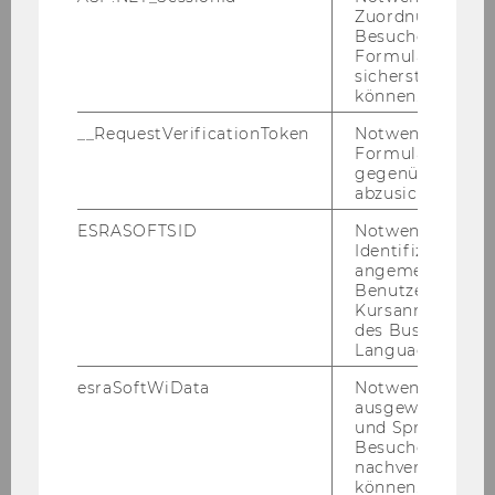
Zuordnung von
des Rek­to­rats der Wirt­schafts­uni­ver­
Besucher zu
si­tät Wien über die Be­nüt­zung von
Formulareingab
Ge­bäu­den und Flä­chen der WU oder
sicherstellen zu
können.
am WU Cam­pus tritt am Tag nach
ihrer Kund­ma­chung im Mit­tei­lungs­
__RequestVerificationToken
Notwendig, um 
blatt der Wirt­schafts­uni­ver­si­tät Wien,
Formulareingab
gegenüber Angri
21. Stück, Nr. 115 vom 08. Fe­bru­ar 2021
abzusichern.
in Kraft. Dies gilt auch für § 2 Abs 5
ESRASOFTSID
Notwendig zur
sowie 7 bis 9 in der durch diese Ver­
Identifizierung 
ord­nung mo­di­fi­zier­ten Fas­sung.“
angemeldeten
Benutzers im
Kursanmeldung
des Business
Language Center
Für das Rek­to­rat:
esraSoftWiData
Notwendig um
Univ.-Prof. Dr. Edel­traud Hanappi-​Egger
ausgewählte Sp
und Sprachkurse
Besuchers
Die
ak­tu­el­le Fas­sung der Ver­ord­nung
fin­den
nachverfolgen z
Sie über den hin­ter­leg­ten Link.
können.