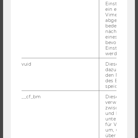
Einstellungen
ein eingebett
JOBS
Vimeo-Video
abgespielt wi
bedeutet, das
JOBS
nächsten Ans
JOBPORTAL
eines Vimeo-V
bevorzugten
RESEARCH CAREER
Einstellungen
werden.
WELCOME SERVICES
JOBS MIT WU-STUDIUM
vuid
Dieser Cookie
dazu eingeset
KARRIEREKONTAKTE AN DER WU
den Nutzungs
KARRIERENETZWERKE AN DER WU
des Benutzers
speichern.
__cf_bm
Dieses Cookie
verwendet, u
zwischen Men
WU COMMUNITY
und Bots zu
unterscheiden.
für Vimeo no
um, um gülti
STUDIERENDE
über die Nutz