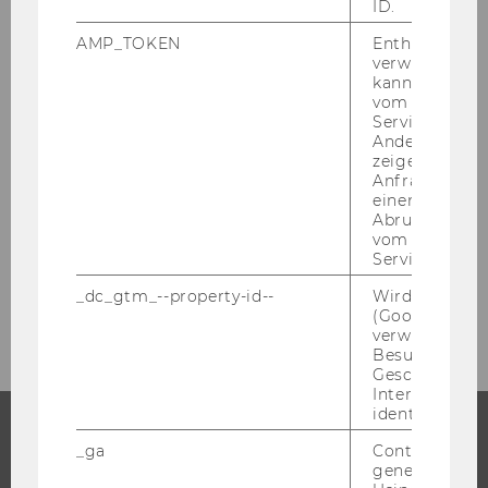
ID.
April 2021
AMP_TOKEN
Enthält ein To
verwendet we
Mai 2021
kann, um eine
vom AMP-Clie
Service abzur
Juni 2021
Andere mögli
zeigen Opt-ou
Anfrage im G
Juli 2021
einen Fehler 
Abrufen einer
vom AMP Clie
August 2021
Service an.
September 2021
_dc_gtm_--property-id--
Wird von Dou
(Google Tag 
verwendet, u
Besucher nach
Geschlecht o
Interessen zu
identifizieren.
_ga
Contains a r
STUDIUM
generated use