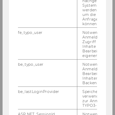
ist ge­gen­über der WU ein Nach­weis
nachgelagerten
System abgefra
vor­zu­wei­sen und für die Dauer von
werden. Notwen
48 Stun­den be­reit­zu­hal­ten.“
um die Antwort 
Anfrage zuordne
können.
§ 2 Abs 6 ent­fällt.
fe_typo_user
Notwendig für d
In § 2 Abs 7 ent­fällt der Aus­druck
Anmeldung und
„und 6“ und wird in lit b und c die
Zugriff auf gesc
Inhalte oder zur
For­mu­lie­rung „je­weils einer äqui­va­
Bearbeitung des
len­ten bzw. einem hö­he­ren Stan­dard
eigenen Profils.
ent­spre­chen­den Maske“ durch die
be_typo_user
Notwendig für d
For­mu­lie­rung „einer Maske mit min­
Anmeldung und
des­tens gleich­wer­tig ge­norm­tem
Bearbeitung von
Inhalten im TYP
Stan­dard“ er­setzt.
Backend.
§ 10 Abs 8 letz­ter Satz ent­fällt.
be_lastLoginProvider
Speichert die zul
verwendete Met
zur Anmeldung f
In § 10 wird fol­gen­der Ab­satz 9 er­
TYPO3-Backend.
gänzt:
„(9) Die Än­de­rung der Ver­ord­nung
ASP.NET_SessionId
Notwendig, um 