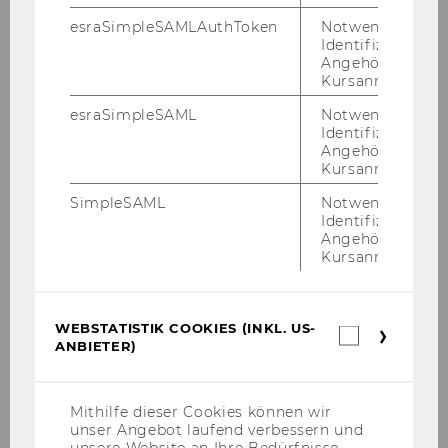
esraSimpleSAMLAuthToken
Notwendig zur
Identifizierung 
Angehörige/r für
Kursanmeldung.
esraSimpleSAML
Notwendig zur
Studienjahr 2020/2021
Identifizierung 
Angehörige/r für
Kursanmeldung.
Oktober 2020
SimpleSAML
Notwendig zur
Identifizierung 
Angehörige/r für
November 2020
Kursanmeldung.
Dezember 2020
WEBSTATISTIK COOKIES (INKL. US-
Webstatis
Jänner 2021
ANBIETER)
Cookies
(inkl.
US-
Februar 2021
Anbieter)
Mithilfe dieser Cookies können wir
unser Angebot laufend verbessern und