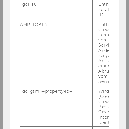
_gcl_au
Enthält eine
4. In §§ 2, 3, 4 und 5 wer­den die Wort- und Zei­
zufallsgenerie
chen­fol­gen „und 4 Abs 1“ durch die Wort- und
ID.
Zei­chen­fol­gen „4 Abs 1, 4a Abs 1 und 5 Abs 1“
AMP_TOKEN
Enthält ein To
und „§§ 5c und 15“ durch „§ 5c“ er­setzt.
verwendet we
kann, um eine
5. In § 7 wird die Zei­chen­fol­ge „04.07.2021“
vom AMP-Clie
Service abzur
durch die Zei­chen­fol­ge „30.09.2021“ er­setzt.
Andere mögli
zeigen Opt-ou
6. In § 8 wird fol­gen­der Ab­satz 15 er­gänzt:
Anfrage im G
einen Fehler 
„(15) Die Än­de­rung der Ver­ord­nung des Rek­to­
Abrufen einer
vom AMP Clie
rats der Wirt­schafts­uni­ver­si­tät Wien über die
Service an.
Be­nüt­zung von Ge­bäu­den und Flä­chen der
WU oder am WU Cam­pus tritt mit 05. Juli 2021
_dc_gtm_--property-id--
Wird von Dou
(Google Tag 
in Kraft.“
verwendet, u
Besucher nach
Für das Rek­to­rat:
Geschlecht o
Interessen zu
Univ.-Prof. Dr. Edel­traud Hanappi-​Egger
identifizieren.