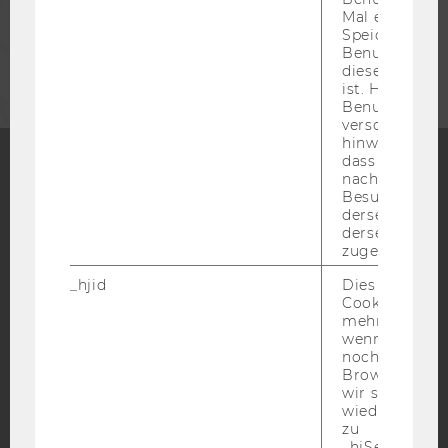
Mal eine Seite
Speichert die 
UNTERNEHMEN
Benutzer-ID, d
diese Seite e
ist. Hotjar ver
Benutzer nich
verschiedene
hinweg.Stellt 
dass Daten v
nachfolgende
Besuchen auf
Facebook
Instagram
Blog
derselben We
derselben Ben
zugeordnet w
YouTube
Newsletter
Bluesky
_hjid
Dies ist ein al
Cookie, das wi
mehr setzen, 
wenn ein Benu
noch in sein
Browser hat,
wir seinen We
IMPRESSUM
wiederverwen
zu
BARRIEREFREIHEITSERKLÄRUNG WEBSEITE
_hjSessionUser