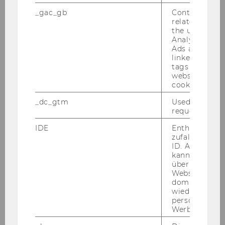
_gac_gb
Contains cam
related infor
the user. If G
Analytics and
Ads accounts 
Studienjahr 2020/2021
linked, the co
tags on the G
website read 
cookie.
Oktober 2020
_dc_gtm
Used to throt
request rate.
November 2020
IDE
Enthält eine
zufallsgenerie
Dezember 2020
ID. Anhand di
kann Google 
über verschie
Jänner 2021
Websites
domainübergr
wiedererkenn
Februar 2021
personalisiert
Werbung auss
März 2021