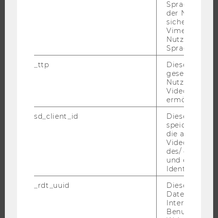
Spracheinstel
der Nutzer*in
ÜBER DIE WU
sichergestellt
ORGANISATION
Vimeo in der
Nutzer ausge
WIRTSCHAFT UND GESELLSCHAFT
Sprache ersch
CAMPUS
_ttp
Dieser Cookie
NEWS
gesetzt, um d
Nutzung des 
EVENTS ARCHIV
Videoplayers 
EVENTS
ermöglichen
WU FOUNDATION
sd_client_id
Dieses Cooki
speichert Dat
die aktuellen
Videoeinstell
des/ der Benu
JOBS
und einen per
Identifikatio
JOBS
_rdt_uuid
Dieses Cooki
JOBPORTAL
Daten über di
Interaktionen
RESEARCH CAREER
Benutzer*inne
WELCOME SERVICES