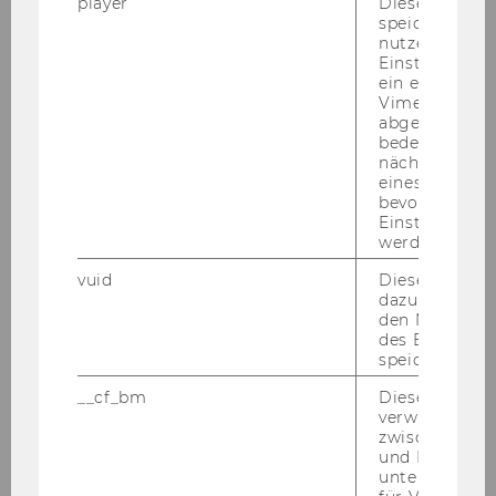
player
Dieses Cooki
speichert
April 2021
nutzerspezifi
Einstellungen
ein eingebett
Mai 2021
Vimeo-Video
abgespielt wi
bedeutet, das
Juni 2021
nächsten Ans
eines Vimeo-V
bevorzugten
Juli 2021
Einstellungen
werden.
vuid
Dieser Cookie
Mitteilungsblatt vom 01. Juli 2021, 45. Stück
dazu eingeset
den Nutzungs
Mitteilungsblatt vom 07. Juli 2021, 46. Stück
des Benutzers
speichern.
Mitteilungsblatt vom 14. Juli 2021, 47. Stück
__cf_bm
Dieses Cookie
verwendet, u
Mitteilungsblatt vom 21. Juli 2021, 48. Stück
zwischen Men
und Bots zu
Mitteilungsblatt vom 28. Juli 2021, 49. Stück
unterscheiden.