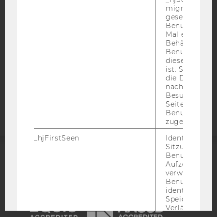
DATENSCHUTZERKLÄRUNG
migrieren. Wi
gesetzt, wenn
DATENSCHUTZERKLÄRUNG SOCIAL MEDIA
Benutzer zum
Mal eine Seite
DATENSCHUTZERKLÄRUNG
Behält die Hot
STUDIENBEWERBER*INNEN UND STUDIERENDE
Benutzer-ID be
COOKIE EINSTELLUNGEN
diese Seite e
ist. Stellt sic
die Daten von
Barrierefreiheitserklärung
nachfolgende
Webseite
Besuchen der
Seite derselb
Benutzer-ID
zugeordnet w
_hjFirstSeen
Identifiziert d
Sitzung eines
Benutzers. Wi
ACCREDITED BY:
Aufzeichnungs
verwendet, u
Benutzersitz
EQUIS
AACSB
identifizieren.
Speicherdaue
Verlängert sic
Benutzeraktivi