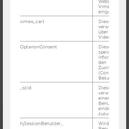
Websites, auf
Vimeo-Video
JOBS MIT WU-STUDIUM
eingebettet is
KARRIEREKONTAKTE AN DER WU
vimeo_cart
Dieses Cookie
KARRIERENETZWERKE AN DER WU
verwendet, u
überprüfen, wi
Video abgespi
OptanonConsent
Dieses Cooki
speichert
WU COMMUNITY
Informatione
den
Zustimmungs
STUDIERENDE
(Consent) ein
Besuchers.
_scid
Dieses Cookie
ALUMNI
verwendet, u
einem/einer
Benutzer*in e
PRESSE
eindeutige ID
zuzuweisen
hjSessionBenutzer_
Wird gesetzt,
MITARBEITENDE
Benutzer zum