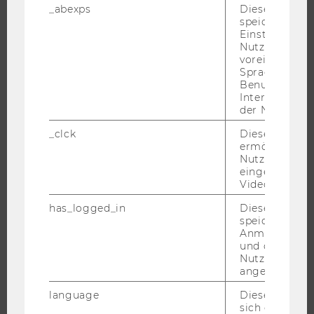
_abexps
Dieses Cooki
INFORMATIONEN FÜR STUDIERENDE
speichert get
INTERNATIONALE UND INCOMING EXCHANGE STUDIERENDE
Einstellungen
Nutzer*in, zB.
ANGEBOTE FÜR SCHULEN UND STUDIENINTERESSIERTE
voreingestell
Sprache, Regi
STUDENT CLUBS
Benutzernam
Interaktionsd
der Nutzer*in
FORSCHUNG
_clck
Dieses Cooki
ermöglicht di
Nutzung des
FORSCHUNGSPORTAL
eingebettete
FORSCHENDE
Video Players
IMPACT DER FORSCHUNG
has_logged_in
Dieses Cooki
speichert
ORGANISATION DER FORSCHUNG
Anmeldeinfo
FORSCHUNGSINFRASTRUKTUR
und ob sich de
Nutzer*in jem
angemeldet h
language
Dieses Cooki
UNIVERSITÄT
sich die