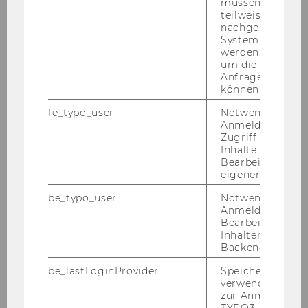
müssen Informa
hin the spe­ci­fied time.
teilweise von
For rai­sing a com­plaint, he has to dif­fe­ren­tia­te
nachgelagerten
bet­ween traf­fic pe­n­al­ties and Par­king me­ters
System abgefra
werden. Notwen
pe­n­al­ties.
um die Antwort 
If the pu­ni­ti­ve man­da­te is traf­fic pe­n­al­ties, he
Anfrage zuordne
has to raise the com­plaint to the ad­mi­nis­tra­ti­ve
können.
court. If on the other hand the pu­ni­ti­ve man­da­
fe_typo_user
Notwendig für d
te is Par­king me­ters pe­n­al­ties, he has to raise
Anmeldung und
the com­plaint to the Fe­deral Fi­nan­ce Court.
Zugriff auf gesc
Inhalte oder zur
i) The Ad­mi­nis­tra­ti­ve Court/the Fe­deral Fi­nan­ce
Bearbeitung des
eigenen Profils.
Court have then to re­cei­ve the rai­sed com­
plaint.
be_typo_user
Notwendig für d
Anmeldung und
j) Upon re­ceipt of the rai­sed com­plaint, the re­
Bearbeitung von
spec­ti­ve Court has to check whe­ther the com­
Inhalten im TYP
Backend.
plaint is sub­mit­ted on time or not.
be_lastLoginProvider
Speichert die zul
k) In case the com­plaint is not sub­mit­ted on
verwendete Met
time, then the De­cis­i­on will be con­side­red as
zur Anmeldung f
final and the re­spec­ti­ve court will dis­re­gard the