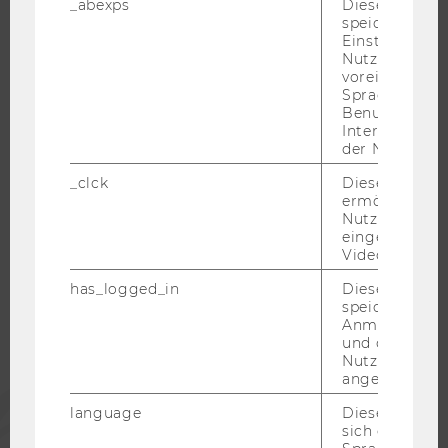
_abexps
Dieses Cooki
speichert get
WELCOME SERVICES
Einstellungen
JOBS MIT WU-STUDIUM
Nutzer*in, zB.
voreingestell
KARRIEREKONTAKTE AN DER WU
Sprache, Regi
KARRIERENETZWERKE AN DER WU
Benutzernam
Interaktionsd
der Nutzer*in
_clck
Dieses Cooki
ermöglicht di
WU COMMUNITY
Nutzung des
eingebettete
Video Players
STUDIERENDE
has_logged_in
Dieses Cooki
speichert
Anmeldeinfo
ALUMNI
und ob sich de
Nutzer*in jem
angemeldet h
PRESSE
language
Dieses Cooki
sich die