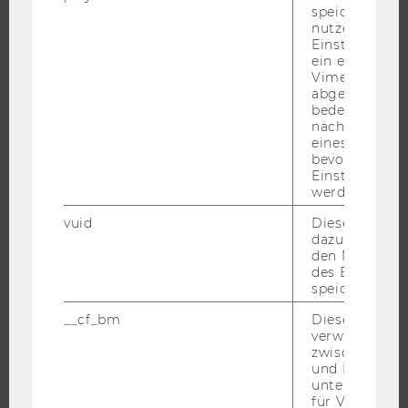
speichert
BEWERBUNG UND ZULASSUNG
nutzerspezifi
INFORMATIONEN FÜR STUDIERENDE
Einstellungen
ein eingebett
INTERNATIONALE UND INCOMING EXCHANGE STUDIERENDE
Vimeo-Video
ANGEBOTE FÜR SCHULEN UND STUDIENINTERESSIERTE
abgespielt wi
bedeutet, das
STUDENT CLUBS
nächsten Ans
eines Vimeo-V
bevorzugten
Einstellungen
werden.
FORSCHUNG
vuid
Dieser Cookie
FORSCHUNGSPORTAL
dazu eingeset
den Nutzungs
FORSCHENDE
des Benutzers
IMPACT DER FORSCHUNG
speichern.
ORGANISATION DER FORSCHUNG
__cf_bm
Dieses Cookie
verwendet, u
FORSCHUNGSINFRASTRUKTUR
zwischen Men
und Bots zu
unterscheiden.
für Vimeo no