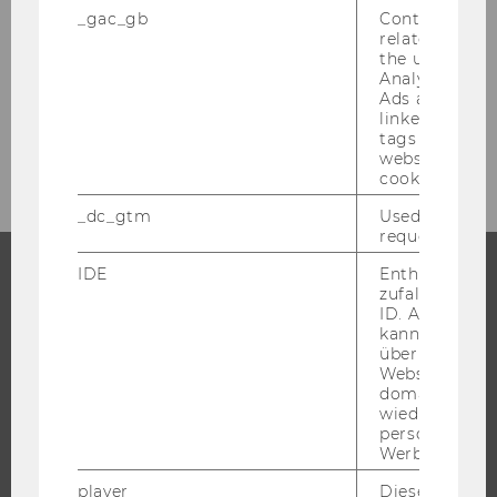
_gac_gb
Contains cam
Exercise No. 29: Renewable Energy in the
related infor
Heating Sector
the user. If G
Analytics and
Ads accounts 
Exercise No. 30: Revenue Forecast &
linked, the co
Revenue
tags on the G
website read 
cookie.
_dc_gtm
Used to throt
request rate.
IDE
Enthält eine
zufallsgenerie
STUDIUM
ID. Anhand di
kann Google 
WARUM WU?
über verschie
Websites
BACHELOR
domainübergr
wiedererkenn
MASTER
personalisiert
DOKTORAT / PHD
Werbung auss
EXECUTIVE EDUCATION
player
Dieses Cooki