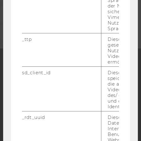
Spracheinstel
MITARBEITENDE
der Nutzer*in
sichergestellt
Vimeo in der
UNTERNEHMEN
Nutzer ausge
Sprache ersch
_ttp
Dieser Cookie
gesetzt, um d
Nutzung des 
Videoplayers 
ermöglichen
Facebook
Instagram
Blog
sd_client_id
Dieses Cooki
speichert Dat
die aktuellen
Videoeinstell
YouTube
Newsletter
Bluesky
des/ der Benu
und einen per
Identifikatio
_rdt_uuid
Dieses Cooki
Daten über di
Interaktionen
IMPRESSUM
Benutzer*inne
Websites, auf