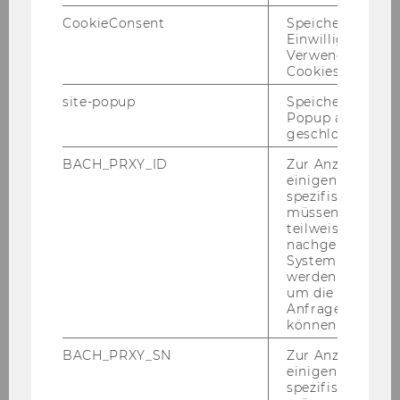
f) At this point, if the in­ves­ti­ga­ti­on is com­ple­ted,
CookieConsent
Speichert Ihre
the Mu­ni­ci­pal Autho­ri­ty may eit­her im­po­se a
Einwilligung zur
pu­ni­ti­ve sen­tence (pu­ni­ti­ve man­da­te) or ter­mi­
Verwendung vo
na­te the pro­cee­dings wit­hout pu­nish­ment.
Cookies.
If on the other hand, the in­ves­ti­ga­ti­on is not
site-popup
Speichert ob ein
com­ple­ted, they have to in­ves­ti­ga­te the ob­jec­
Popup ausgefüll
tion fur­ther and then con­clu­de the final re­sults,
geschlossen wur
which again are the same two pos­si­bi­li­ties in
BACH_PRXY_ID
Zur Anzeige von
case the in­ves­ti­ga­ti­on is com­ple­ted.
einigen WU-
spezifischen Inh
g) After con­clu­ding the in­ves­ti­ga­ti­on re­sults,
müssen Informa
the Mu­ni­ci­pal Autho­ri­ty has to in­form the ac­cu­
teilweise von
nachgelagerten
sed per­son about the in­ves­ti­ga­ti­on re­sults.
System abgefra
werden. Notwen
h) The ac­cu­sed per­son then is to re­cei­ve the In­
um die Antwort 
ves­ti­ga­ti­on re­sults. At this point, if the ac­cu­sed
Anfrage zuordne
per­son wants com­plain, he can raise a com­
können.
plaint against the in­ves­ti­ga­ti­on re­sults. If on the
BACH_PRXY_SN
Zur Anzeige von
other hand he does not want to raise a com­
einigen WU-
plaint, he has to pay the im­po­sed pe­nal­ty wit­
spezifischen Inh