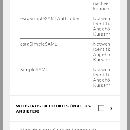
So­lu­ti­on (Part 2)
nachverfolgen z
können.
esraSimpleSAMLAuthToken
Notwendig zur
So­lu­ti­on (Part 4)
Identifizierung 
Angehörige/r für
Down­load adl
Kursanmeldung.
esraSimpleSAML
Notwendig zur
Identifizierung 
So­lu­ti­on (Part 3)
Angehörige/r für
Kursanmeldung.
SimpleSAML
Notwendig zur
Identifizierung 
Angehörige/r für
Kursanmeldung.
Business Process Model and Notation
WEBSTATISTIK COOKIES (INKL. US-
Webstatis
Exercises
ANBIETER)
Cookies
(inkl.
US-
Anbieter)
Exercise No. 1: Offer