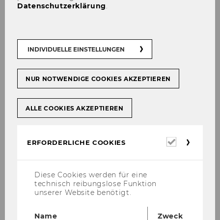
RSb’.
Datenschutzerklärung
.
In case the de­li­very at­tempt is not suc­cess­ful,
the post­man has to de­po­sit the pu­ni­ti­ve man­
da­te at the post of­fice. The ac­cu­sed per­son will
then have to take over the pu­ni­ti­ve man­da­te
INDIVIDUELLE EINSTELLUNGEN
from the post of­fice.
c) In the next step, the ac­cu­sed per­son can
NUR NOTWENDIGE COOKIES AKZEPTIEREN
raise an ob­jec­tion against the Pu­ni­ti­ve Man­da­
te. The in­ves­ti­ga­ti­on will begin at this point by
ALLE COOKIES AKZEPTIEREN
the Mu­ni­ci­pal Autho­ri­ty.
d) The Mu­ni­ci­pal Autho­ri­ty has then to check
Erforderl
the rai­sed ob­jec­tion, which in­clu­des con­side­
ERFORDERLICHE COOKIES
Cookies
ring given state­ments from the ac­cu­sed per­
son, che­cking the facts and hea­ring exis­tence
Diese Cookies werden für eine
wit­nes­ses.
technisch reibungslose Funktion
unserer Website benötigt.
e) After che­cking the rai­sed ob­jec­tion, the in­
ves­ti­ga­ti­on re­sults have to be con­clu­ded.
Name
Zweck