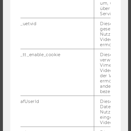
um, um gülti
UNIVERSITÄT
über die Nutz
Service zu s
ÜBER DIE WU
_uetvid
Dieses Cookie
ORGANISATION
gesetzt, um d
WIRTSCHAFT UND GESELLSCHAFT
Nutzung des 
Videoplayers 
CAMPUS
ermöglichen
NEWS
_tt_enable_cookie
Dieses Cookie
EVENTS ARCHIV
verwendet, u
Vimeo-
EVENTS
Videoeinbett
WU FOUNDATION
der WU-Websi
ermöglichen 
andere nicht 
bezeichnete 
JOBS
afUserId
Dieses Cooki
Daten von
Nutzer*innen,
JOBS
eingebettete
JOBPORTAL
Videos intera
RESEARCH CAREER