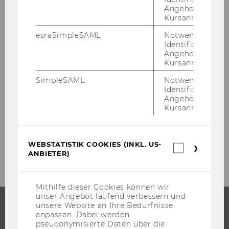
Angehörige/r für
Exercise No. 26: Logistic Process
Kursanmeldung.
esraSimpleSAML
Notwendig zur
Exercise No. 27: Commitment & Invoice
Identifizierung 
Angehörige/r für
Exercise No. 28: Internal Refurbishment
Kursanmeldung.
Request
SimpleSAML
Notwendig zur
Identifizierung 
Exercise No. 29: Renewable Energy in the
Angehörige/r für
Heating Sector
Kursanmeldung.
Exercise No. 30: Revenue Forecast &
Revenue
WEBSTATISTIK COOKIES (INKL. US-
Webstatis
ANBIETER)
Cookies
(inkl.
US-
Anbieter)
Mithilfe dieser Cookies können wir
unser Angebot laufend verbessern und
unsere Website an Ihre Bedürfnisse
anpassen. Dabei werden
STUDIUM
pseudonymisierte Daten über die