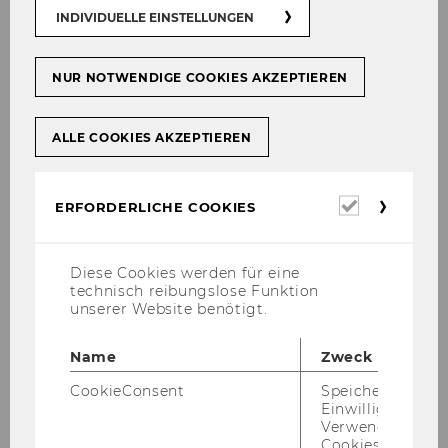
on the sui­ta­ble one he con­tacts the HR to set
INDIVIDUELLE EINSTELLUNGEN
up Pay­roll and to con­tact the In­ter­view­er and
send him an offer/ con­tract to be si­gned by the
NUR NOTWENDIGE COOKIES AKZEPTIEREN
po­ten­ti­al em­ployee. After signing the con­tract,
HR team re­cei­ves the si­gned con­tract and the
pro­cess end by hi­ring the per­son at this level. If
ALLE COOKIES AKZEPTIEREN
on the other hand, the Ma­na­ger didn’t find a
sui­ta­ble can­di­da­te bet­ween the in­ter­view­ers,
Erforderl
ERFORDERLICHE COOKIES
the pro­cess re­peats its­elf at the stage to find
Cookies
can­di­da­tes.
Diese Cookies werden für eine
technisch reibungslose Funktion
So­lu­ti­on
unserer Website benötigt.
Down­load adl
Name
Zweck
CookieConsent
Speichert Ihre
Einwilligung zur
Verwendung vo
Cookies.