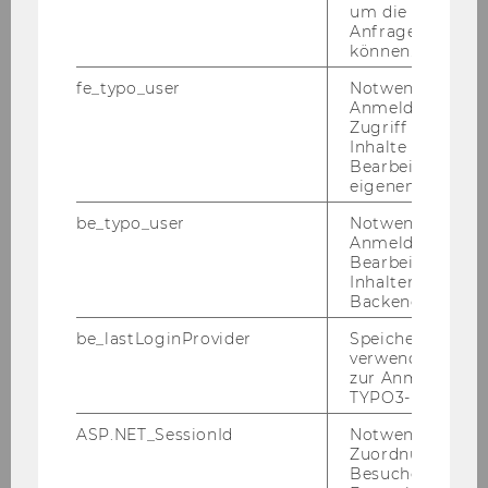
um die Antwort 
Exercise No.8: Modifying Order Data
Anfrage zuordne
können.
Exercise No.9: Posting Stock Withdrawal
fe_typo_user
Notwendig für d
Anmeldung und
Exercise No.10: Project Implementation
Zugriff auf gesc
Inhalte oder zur
Exercise No. 11: Vendor Evaluation
Bearbeitung des
eigenen Profils.
Exercise No. 12: Signature Regulation
be_typo_user
Notwendig für d
Anmeldung und
Exercise No. 13: Sales and Operations
Bearbeitung von
Planning (SOP)
Inhalten im TYP
Backend.
Exercise No. 14: Production Planning
be_lastLoginProvider
Speichert die zul
verwendete Met
Exercise No. 15: Placing an Order
zur Anmeldung f
TYPO3-Backend.
Exercise No. 16: Assigning Material Master
ASP.NET_SessionId
Notwendig, um 
Records to Vendors
Zuordnung von
Besucher zu