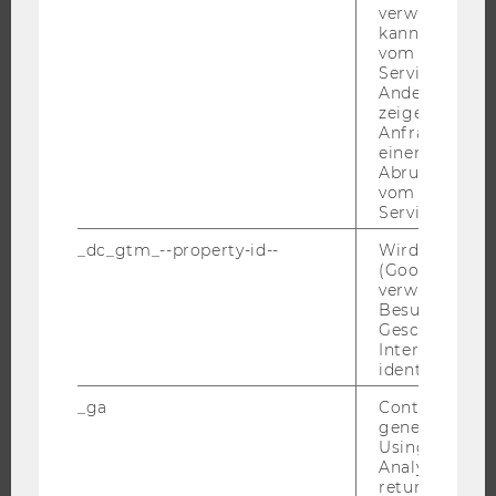
verwendet we
IMPACT DER FORSCHUNG
kann, um eine
vom AMP-Clie
ORGANISATION DER FORSCHUNG
Service abzur
FORSCHUNGSINFRASTRUKTUR
Andere mögli
zeigen Opt-ou
Anfrage im G
einen Fehler 
Abrufen einer
UNIVERSITÄT
vom AMP Clie
Service an.
ÜBER DIE WU
_dc_gtm_--property-id--
Wird von Dou
ORGANISATION
(Google Tag 
verwendet, u
WIRTSCHAFT UND GESELLSCHAFT
Besucher nach
CAMPUS
Geschlecht o
Interessen zu
NEWS
identifizieren.
EVENTS ARCHIV
_ga
Contains a r
EVENTS
generated use
Using this ID
WU FOUNDATION
Analytics can
returning use