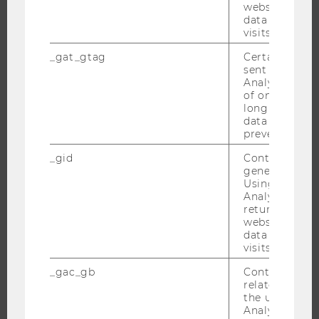
website and 
data from pre
visits.
JOBS
_gat_gtag
Certain data i
JOBS
sent to Googl
Analytics a 
JOBPORTAL
of once per m
RESEARCH CAREER
long as it is s
data transfers
WELCOME SERVICES
prevented.
JOBS MIT WU-STUDIUM
_gid
Contains a r
KARRIEREKONTAKTE AN DER WU
generated use
Using this ID
KARRIERENETZWERKE AN DER WU
Analytics can
returning use
website and 
data from pre
visits.
WU COMMUNITY
_gac_gb
Contains cam
related infor
the user. If G
STUDIERENDE
Analytics and