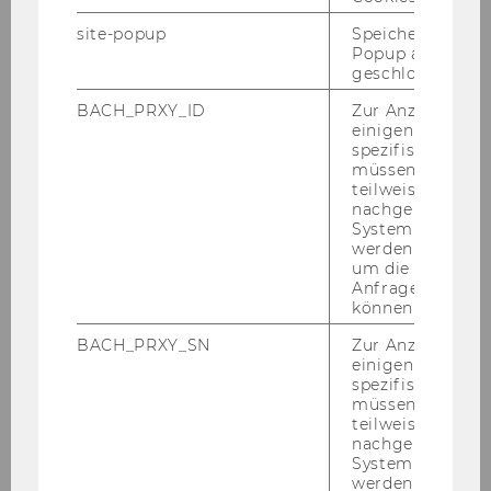
Business Process Model and Notation
site-popup
Speichert ob ein
Popup ausgefüll
geschlossen wur
Exercises
BACH_PRXY_ID
Zur Anzeige von
einigen WU-
spezifischen Inh
Exercise No. 1: Offer
müssen Informa
teilweise von
nachgelagerten
Exercise No.2: Lend a Book
System abgefra
werden. Notwen
Exercise No.3: Overtime Registration
um die Antwort 
Anfrage zuordne
können.
Exercise No.4: Marketing Campaign
BACH_PRXY_SN
Zur Anzeige von
Exercise No.5: Creating an Invoice
einigen WU-
spezifischen Inh
müssen Informa
Exercise No.6: Hiring
teilweise von
nachgelagerten
Exercise No.7: Maintenance
System abgefra
werden. Notwen