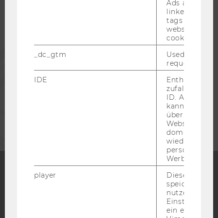
Ads accounts 
linked, the co
tags on the G
ALUMNI
website read 
cookie.
PRESSE
_dc_gtm
Used to throt
request rate.
IDE
Enthält eine
MITARBEITENDE
zufallsgenerie
ID. Anhand di
kann Google 
UNTERNEHMEN
über verschie
Websites
domainübergr
wiedererkenn
personalisiert
Werbung auss
player
Dieses Cooki
speichert
Facebook
Instagram
Blog
nutzerspezifi
Einstellungen
ein eingebett