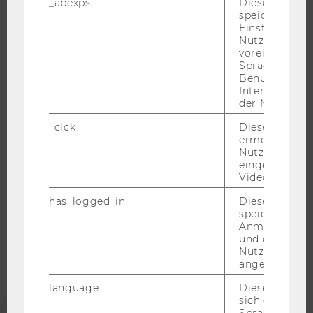
_abexps
Dieses Cooki
speichert get
RESEARCH CAREER
Einstellungen
WELCOME SERVICES
Nutzer*in, zB.
voreingestell
JOBS MIT WU-STUDIUM
Sprache, Regi
Benutzernam
KARRIEREKONTAKTE AN DER WU
Interaktionsd
KARRIERENETZWERKE AN DER WU
der Nutzer*in
_clck
Dieses Cooki
ermöglicht di
Nutzung des
eingebettete
WU COMMUNITY
Video Players
has_logged_in
Dieses Cooki
speichert
STUDIERENDE
Anmeldeinfo
und ob sich de
Nutzer*in jem
ALUMNI
angemeldet h
language
Dieses Cooki
PRESSE
sich die