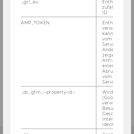
_gcl_au
Enthält eine
zufallsgenerie
ID.
Workshop 1
AMP_TOKEN
Enthält ein To
verwendet we
Workshop 2
kann, um eine
vom AMP-Clie
Workshop 3
Service abzur
Andere mögli
Workshop 4
zeigen Opt-ou
Anfrage im G
einen Fehler 
Workshop 5
Abrufen einer
vom AMP Clie
Abschlussworkshop
Service an.
_dc_gtm_--property-id--
Wird von Dou
(Google Tag 
20 Jahre Karriereprogramm
verwendet, u
Besucher nach
Geschlecht o
Interessen zu
identifizieren.