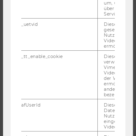
um, um gülti
über die Nutz
UNIVERSITÄT
Service zu s
_uetvid
Dieses Cookie
ÜBER DIE WU
gesetzt, um d
Nutzung des 
ORGANISATION
Videoplayers 
WIRTSCHAFT UND GESELLSCHAFT
ermöglichen
CAMPUS
_tt_enable_cookie
Dieses Cookie
NEWS
verwendet, u
Vimeo-
EVENTS ARCHIV
Videoeinbett
der WU-Websi
EVENTS
ermöglichen 
WU FOUNDATION
andere nicht 
bezeichnete 
afUserId
Dieses Cooki
Daten von
JOBS
Nutzer*innen,
eingebettete
Videos intera
JOBS
JOBPORTAL