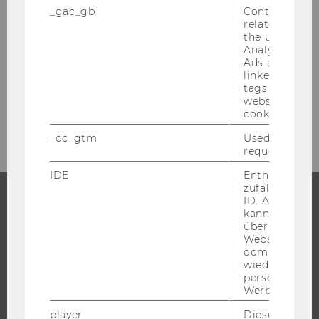
_gac_gb
Contains cam
related infor
Ihre An­sprech­part­ner*innen fin­den Sie auf
the user. If G
der Or­ga­niza­tio­nal & Ta­lent De­ve­lo­p­ment
Analytics and
Team­sei­te.
Ads accounts 
linked, the co
tags on the G
website read 
MIT­AR­BEI­TER*INNEN
cookie.
_dc_gtm
Used to throt
request rate.
IDE
Enthält eine
zufallsgenerie
ID. Anhand di
kann Google 
STUDIUM
über verschie
Websites
WARUM WU?
domainübergr
wiedererkenn
BACHELOR
personalisiert
Werbung auss
MASTER
DOKTORAT / PHD
player
Dieses Cooki