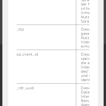
Spracheinstel
der Nutzer*in
sichergestellt
MITARBEITENDE
Vimeo in der
Nutzer ausge
Sprache ersch
UNTERNEHMEN
_ttp
Dieser Cookie
gesetzt, um d
Nutzung des 
Videoplayers 
ermöglichen
sd_client_id
Dieses Cooki
speichert Dat
Facebook
Instagram
Blog
die aktuellen
Videoeinstell
des/ der Benu
und einen per
YouTube
Newsletter
Bluesky
Identifikatio
_rdt_uuid
Dieses Cooki
Daten über di
Interaktionen
Benutzer*inne
Websites, auf