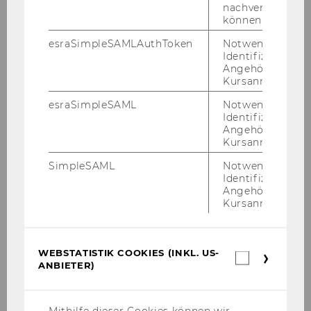
nachverfolgen z
können.
esraSimpleSAMLAuthToken
Notwendig zur
Identifizierung 
Dr. Li­se­lot­te Zvacek
Angehörige/r für
Kursanmeldung.
Ist seit 1998 selb­stän­di­ge Or­ga­ni­sa­ti­ons­be­ra­te­
rin, Ma­nage­ment­trai­ne­rin und Coach für Wirt­
esraSimpleSAML
Notwendig zur
Identifizierung 
schafts­un­ter­neh­men, Non Profit-​
Angehörige/r für
Organisationen und Ein­rich­tun­gen der öf­fent­li­
Kursanmeldung.
chen Ver­wal­tung im In- und Aus­land. Ihre Ar­
SimpleSAML
Notwendig zur
beits­schwer­punk­te sind Or­ga­ni­sa­ti­ons­ent­wick­
Identifizierung 
lung, Team- und Be­reichs­ent­wick­lung, Qua­li­fi­
Angehörige/r für
Kursanmeldung.
zie­rung und Coa­ching.
Li­se­lot­te Zvacek ist au­ßer­dem Mit­glied der Trai­
ne­rIn­nen­fa­kul­tät des Hern­stein In­sti­tut für Ma­
WEBSTATISTIK COOKIES (INKL. US-
nage­ment und Lea­der­ship, Lehr­trai­ne­rin der
Webstatis
ANBIETER)
Cookies
Ös­ter­rei­chi­schen Ge­sell­schaft für Grup­pen­dy­
(inkl.
na­mik und Or­ga­ni­sa­ti­ons­be­ra­tung, NTL-​
US-
Mitglied (USA) und Fa­ci­li­ta­tor an der Gra­dua­te
Anbieter)