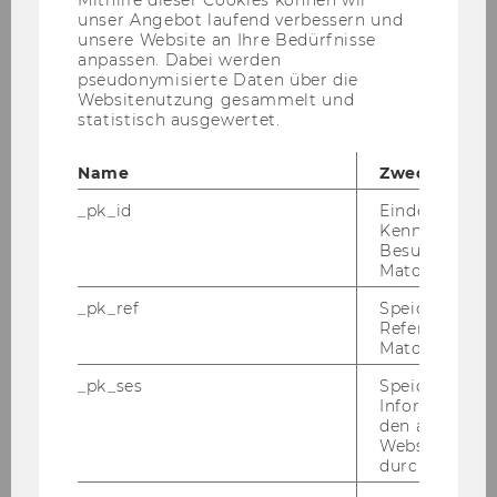
Mithilfe dieser Cookies können wir
Busi­ness School der Stan­ford Uni­ver­si­ty (USA)
unser Angebot laufend verbessern und
unsere Website an Ihre Bedürfnisse
anpassen. Dabei werden
pseudonymisierte Daten über die
Websitenutzung gesammelt und
statistisch ausgewertet.
ERFAHREN SIE MEHR!
Name
Zweck
Workshop 3
_pk_id
Eindeutige
Kennzeichnun
Besuchers du
Matomo.
_pk_ref
Speicherung 
Karriereprogramm für WU-
Referrers dur
Wissenschaftlerinnen
Matomo.
_pk_ses
Speicherung 
Informatione
den aktuellen
Trainerinnen
Webseitenbe
durch Matom
Workshopinhalte