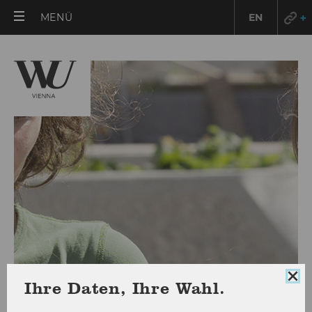
HAUPTMENÜ
MENÜ
EN
ÖFFNEN
Coo
Ihre Daten, Ihre Wahl.
Workshop 2
Con
sch