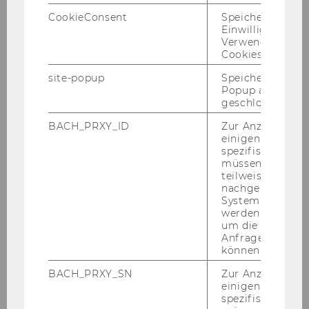
ten.
CookieConsent
Speichert Ihre
Einwilligung zur
Verwendung vo
Inhalte/Themen des 2. Workshops
Cookies.
site-popup
Speichert ob ein
Die ei­ge­nen be­ruf­li­chen Rah­men­be­din­
Popup ausgefüll
geschlossen wur
gun­gen an der WU re­flek­tie­ren, Hin­der­
nis­se und Stol­per­stei­ne sowie Chan­cen
BACH_PRXY_ID
Zur Anzeige von
und Mög­lich­kei­ten er­ken­nen. Ziel­ori­en­
einigen WU-
spezifischen Inh
tier­te Hand­lungs­stra­te­gien dar­aus ab­lei­
müssen Informa
ten.
teilweise von
nachgelagerten
Wel­che „Spiel­re­geln“ gel­ten an der WU?
System abgefra
Wert­schät­zung, Kon­kur­renz, So­li­da­ri­tät,
werden. Notwen
um die Antwort 
Ko­ope­ra­tio­nen, Net­wor­king.
Anfrage zuordne
Die Kar­rie­re als Wis­sen­schaft­le­rin an
können.
einer Uni­ver­si­tät: Bar­rie­ren und Aus­
BACH_PRXY_SN
Zur Anzeige von
gren­zungs­me­cha­nis­men.
einigen WU-
spezifischen Inh
Wie funk­tio­nie­ren An­er­ken­nung und