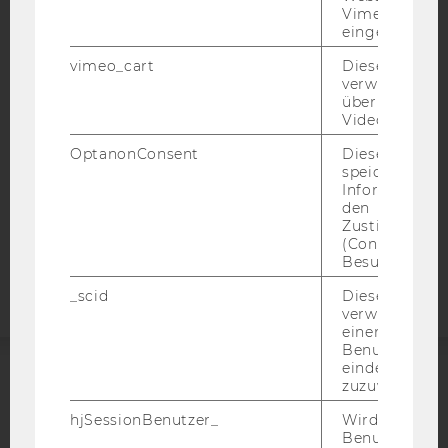
IMPRESSUM
Vimeo-Video
eingebettet is
BARRIEREFREIHEITSERKLÄRUNG WEBSEITE
vimeo_cart
Dieses Cookie
DATENSCHUTZERKLÄRUNG
verwendet, u
DATENSCHUTZERKLÄRUNG SOCIAL MEDIA
überprüfen, wi
Video abgespi
DATENSCHUTZERKLÄRUNG
STUDIENBEWERBER*INNEN UND STUDIERENDE
OptanonConsent
Dieses Cooki
speichert
COOKIE EINSTELLUNGEN
Informatione
den
Zustimmungs
Barrierefreiheitserklärung
(Consent) ein
Webseite
Besuchers.
_scid
Dieses Cookie
verwendet, u
einem/einer
Benutzer*in e
eindeutige ID
zuzuweisen
ACCREDITED BY:
hjSessionBenutzer_
Wird gesetzt,
EQUIS
AACSB
Benutzer zum