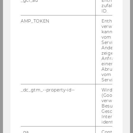
_gcl_au
Enthält eine
zufallsgenerie
ID.
Exercise No. 38: Technology Retailer
AMP_TOKEN
Enthält ein To
verwendet we
Exercise No. 39: Delivery Service
kann, um eine
vom AMP-Clie
Service abzur
Exercise No. 40: Emergency Room
Andere mögli
zeigen Opt-ou
Anfrage im G
Exercise No. 41: Hospital Administration
einen Fehler 
Abrufen einer
Exercise No. 42: Racing Team
vom AMP Clie
Service an.
Exercise No. 43: Würstl Stand
_dc_gtm_--property-id--
Wird von Dou
(Google Tag 
verwendet, u
Exercise No. 44: Cargo Ship
Besucher nach
Geschlecht o
Interessen zu
identifizieren.
Exercise No. 44: Cargo Ship
_ga
Contains a r