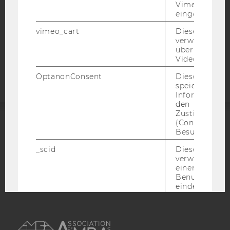
Vimeo-Video
STUDIENBEWERBER*INNEN UND STUDIERENDE
eingebettet is
COOKIE EINSTELLUNGEN
vimeo_cart
Dieses Cookie
verwendet, u
Barrierefreiheitserklärung
überprüfen, wi
Video abgespi
Webseite
OptanonConsent
Dieses Cooki
speichert
Informatione
den
Zustimmungs
(Consent) ein
Besuchers.
ACCREDITED BY:
_scid
Dieses Cookie
EQUIS
AACSB
verwendet, u
einem/einer
Benutzer*in e
eindeutige ID
zuzuweisen
AMBA
hjSessionBenutzer_
Wird gesetzt,
Benutzer zum