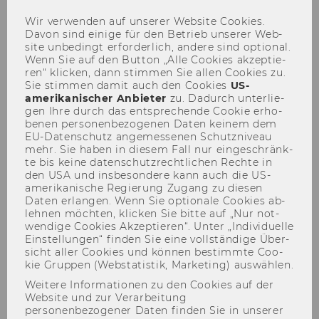
Wir ver­wen­den auf un­se­rer Web­site Coo­kies.
Davon sind ei­ni­ge für den Be­trieb un­se­rer Web­
site un­be­dingt er­for­der­lich, an­de­re sind op­tio­nal.
Par­ti­al So­lu­ti­on 5
Wenn Sie auf den But­ton „Alle Coo­kies ak­zep­tie­
ren“ kli­cken, dann stim­men Sie allen Coo­kies zu.
Sie stim­men damit auch den Coo­kies
US-​
amerikanischer An­bie­ter
zu. Da­durch un­ter­lie­
gen Ihre durch das ent­spre­chen­de Coo­kie er­ho­
be­nen per­so­nen­be­zo­ge­nen Daten kei­nem dem
EU-​Datenschutz an­ge­mes­se­nen Schutz­ni­veau
mehr. Sie haben in die­sem Fall nur ein­ge­schränk­
te bis keine da­ten­schutz­recht­li­chen Rech­te in
den USA und ins­be­son­de­re kann auch die US-​
amerikanische Re­gie­rung Zu­gang zu die­sen
Daten er­lan­gen. Wenn Sie op­tio­na­le Coo­kies ab­
leh­nen möch­ten, kli­cken Sie bitte auf „Nur not­
wen­di­ge Coo­kies Ak­zep­tie­ren“. Unter „In­di­vi­du­el­le
Ein­stel­lun­gen“ fin­den Sie eine voll­stän­di­ge Über­
sicht aller Coo­kies und kön­nen be­stimm­te Coo­
kie Grup­pen (Web­sta­tis­tik, Mar­ke­ting) aus­wäh­len.
Weitere Informationen zu den Cookies auf der
Website und zur Verarbeitung
personenbezogener Daten finden Sie in unserer