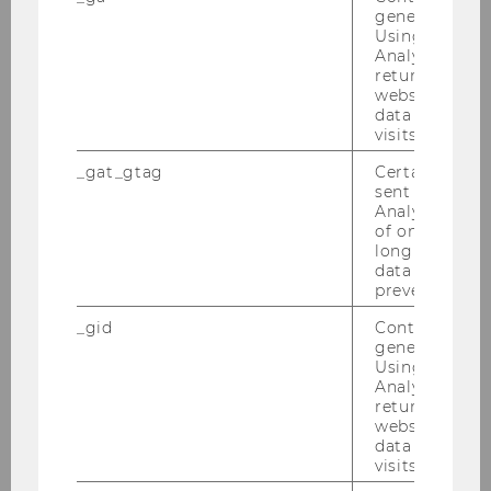
Exercise No. 44: Cargo Ship
generated use
Using this ID
Analytics can
Exercise No. 44: Cargo Ship
returning use
website and 
Exercise No. 44: Cargo Ship
data from pre
visits.
Exercise No. 44: Cargo Ship
_gat_gtag
Certain data i
sent to Googl
Exercise No. 44: Cargo Ship
Analytics a 
of once per m
long as it is s
Exercise No. 44: Cargo Ship
data transfers
prevented.
Exercise No. 44: Cargo Ship
_gid
Contains a r
generated use
Exercise No. 44: Cargo Ship
Using this ID
Analytics can
Exercise No. 44: Cargo Ship
returning use
website and 
data from pre
Exercise No. 44: Cargo Ship
visits.