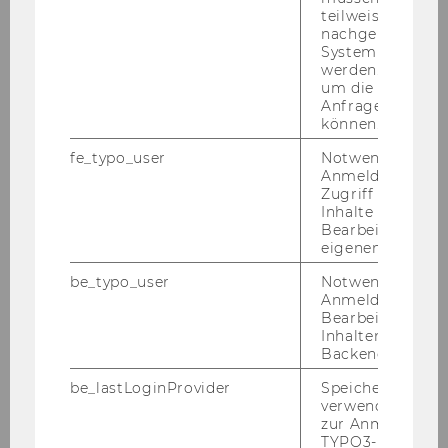
teilweise von
Exercise No. 7: Simple Flight Database
nachgelagerten
System abgefra
Exercise No. 8: Organisation
werden. Notwen
um die Antwort 
Anfrage zuordne
Exercise No. 9: Webtrainer
können.
fe_typo_user
Notwendig für d
Exercise No. 10: Project Management
Anmeldung und
Zugriff auf gesc
Inhalte oder zur
Exercise No. 11: Credit Limit Check (Simplified)
Bearbeitung des
eigenen Profils.
Exercise No. 12: Customer Creation from a SD
be_typo_user
Notwendig für d
Perspective
Anmeldung und
Bearbeitung von
Inhalten im TYP
Exercise No. 13: Customer Creation from an AR
Backend.
Perspective
be_lastLoginProvider
Speichert die zul
verwendete Met
Exercise No. 14: A Classical Sales Order
zur Anmeldung f
TYPO3-Backend.