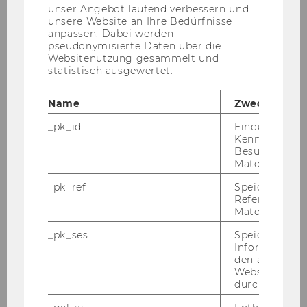
unser Angebot laufend verbessern und
unsere Website an Ihre Bedürfnisse
Exercise No. 30: PPC System
anpassen. Dabei werden
pseudonymisierte Daten über die
Websitenutzung gesammelt und
Exercise No. 31: Requirements Planning
statistisch ausgewertet.
Exercise No. 32: Cost Centre / Work Centre
Name
Zweck
_pk_id
Eindeutige
Exercise No. 33: Account and Organizational
Kennzeichnun
Structure
Besuchers du
Matomo.
Exercise No. 34: Flight Personnel Training
_pk_ref
Speicherung 
Requirements
Referrers dur
Matomo.
Exercise No. 35: LPIS
_pk_ses
Speicherung 
Informatione
den aktuellen
Exercise No. 36: Car Rental Service
Webseitenbe
durch Matom
Exercise No. 37: Online Auction Website