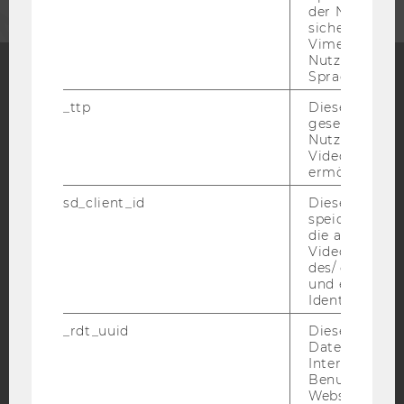
der Nutzer*in
sichergestellt
Vimeo in der
Nutzer ausge
Sprache ersch
Facebook
Instagram
Blog
_ttp
Dieser Cookie
gesetzt, um d
Nutzung des 
Videoplayers 
ermöglichen
YouTube
Newsletter
Bluesky
sd_client_id
Dieses Cooki
speichert Dat
die aktuellen
Videoeinstell
des/ der Benu
und einen per
IMPRESSUM
Identifikatio
BARRIEREFREIHEITSERKLÄRUNG WEBSEITE
_rdt_uuid
Dieses Cooki
DATENSCHUTZERKLÄRUNG
Daten über di
Interaktionen
DATENSCHUTZERKLÄRUNG SOCIAL MEDIA
Benutzer*inne
Websites, auf
DATENSCHUTZERKLÄRUNG