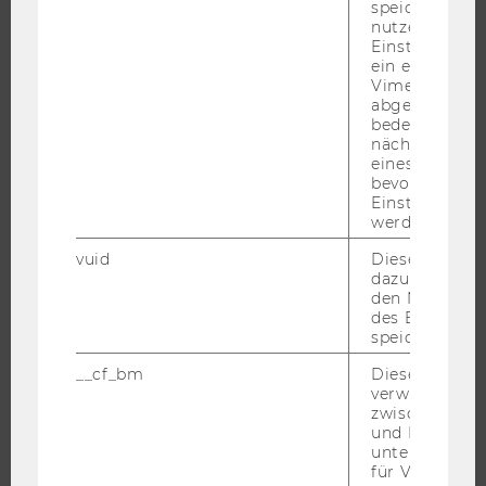
speichert
STUDENT CLUBS
nutzerspezifi
Einstellungen
ein eingebett
Vimeo-Video
abgespielt wi
FORSCHUNG
bedeutet, das
nächsten Ans
eines Vimeo-V
FORSCHUNGSPORTAL
bevorzugten
FORSCHENDE
Einstellungen
werden.
IMPACT DER FORSCHUNG
vuid
Dieser Cookie
ORGANISATION DER FORSCHUNG
dazu eingeset
FORSCHUNGSINFRASTRUKTUR
den Nutzungs
des Benutzers
speichern.
__cf_bm
Dieses Cookie
UNIVERSITÄT
verwendet, u
zwischen Men
ÜBER DIE WU
und Bots zu
unterscheiden.
ORGANISATION
für Vimeo no