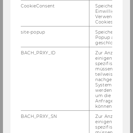
CookieConsent
Speichert Ihre
Einwilligung zur
Verwendung vo
Exercises
Cookies.
site-popup
Speichert ob ein
Popup ausgefüll
Exercise No. 1: Hierarchical Organisation
geschlossen wur
Structure
BACH_PRXY_ID
Zur Anzeige von
einigen WU-
Exercise No. 2: Person in Organisation
spezifischen Inh
müssen Informa
teilweise von
Exercise No. 3: Customer Discounts
nachgelagerten
System abgefra
werden. Notwen
Exercise No. 4: Sales Department
um die Antwort 
Anfrage zuordne
können.
Exercise No. 5: Material and Supplier
BACH_PRXY_SN
Zur Anzeige von
einigen WU-
Exercise No. 6: Web Shop
spezifischen Inh
müssen Informa