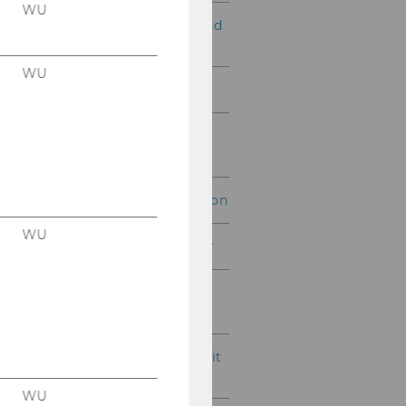
WU
Exercise No. 5: Material and
Supplier
WU
Exercise No. 6: Web Shop
Exercise No. 7: Simple
Flight Database
Exercise No. 8: Organisation
WU
Exercise No. 9: Webtrainer
Exercise No. 10: Project
Management
Exercise No. 11: Credit Limit
Check (Simplified)
WU