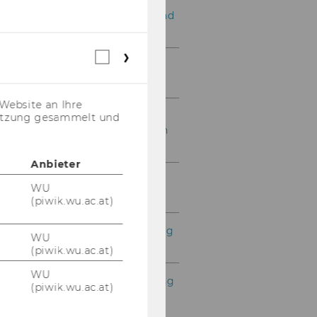
Exercise No. 23: Airport and
Flight Database
Webstatistik
Exercise No. 24: Price
Cookies
Control for a Sales Order
(inkl.
US-
Website an Ihre
Anbieter)
Exercise No. 25:
nutzung gesammelt und
Customizing a Production
Order
Anbieter
Exercise No. 26: Stock
WU
Management
(piwik.wu.ac.at)
Exercise No. 27: Purchasing
WU
Process
(piwik.wu.ac.at)
WU
Exercise No. 28: Purchasing
(piwik.wu.ac.at)
- Incoterms - Terms of
Payment (TOP)