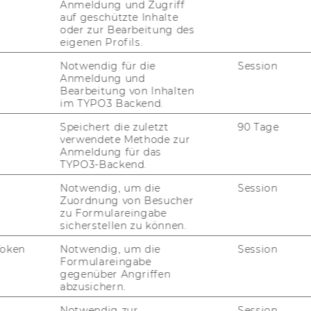
ips are also owned by Joint Ven­tures of
Anmeldung und Zugriff
auf geschützte Inhalte
oder zur Bearbeitung des
eigenen Profils.
u­ti­on (Part 4)
Ex­er­ci­s­es List
Notwendig für die
Session
Anmeldung und
Bearbeitung von Inhalten
im TYPO3 Backend.
Speichert die zuletzt
90 Tage
verwendete Methode zur
Anmeldung für das
TYPO3-Backend.
Notwendig, um die
Session
Zuordnung von Besucher
zu Formulareingabe
sicherstellen zu können.
Token
Notwendig, um die
Session
Formulareingabe
gegenüber Angriffen
abzusichern.
Notwendig zur
Session