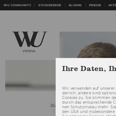
WU COMMUNITY
STUDIERENDE
ALUMNI
PRESSE
MIT
Ihre Daten, I
Wir ver­wen­den auf un­se­rer 
der­lich, an­de­re sind op­tio
Coo­kies zu. Sie stim­men 
durch das ent­spre­chen­de C
WU (Wirtschaftsuniversität Wien)
nen Schutz­ni­veau mehr. Sie 
Webtrainers
den USA und ins­be­son­de­r
Entity Relationshi