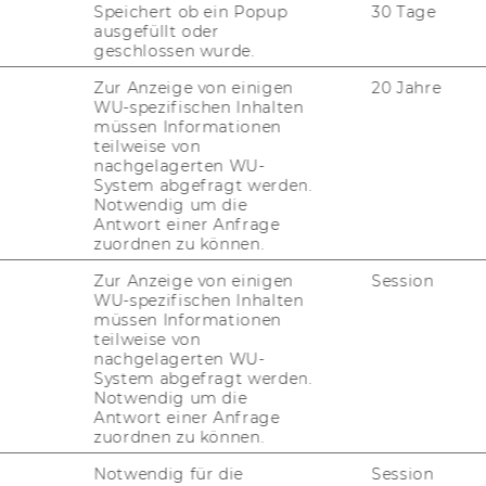
Speichert ob ein Popup
30 Tage
ausgefüllt oder
geschlossen wurde.
Zur Anzeige von einigen
20 Jahre
WU-spezifischen Inhalten
müssen Informationen
teilweise von
nachgelagerten WU-
System abgefragt werden.
Notwendig um die
Antwort einer Anfrage
zuordnen zu können.
Zur Anzeige von einigen
Session
WU-spezifischen Inhalten
müssen Informationen
teilweise von
nachgelagerten WU-
System abgefragt werden.
Notwendig um die
Antwort einer Anfrage
zuordnen zu können.
ne con­tract with one Ship­ping Line (Comp-
 can em­ploy more than one Cap­tain. A Ship­
Notwendig für die
Session