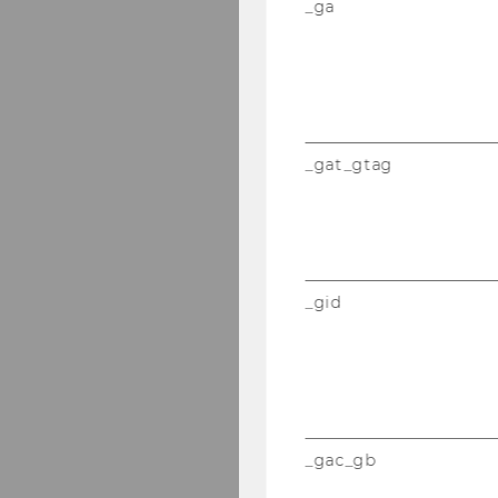
_ga
_gat_gtag
_gid
_gac_gb