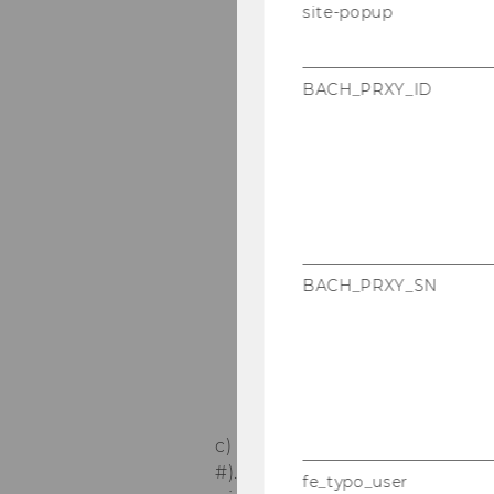
site-popup
BACH_PRXY_ID
BACH_PRXY_SN
c) A Cap­tain can only have o
#). How­e­ver a Ship­ping Line
fe_typo_user