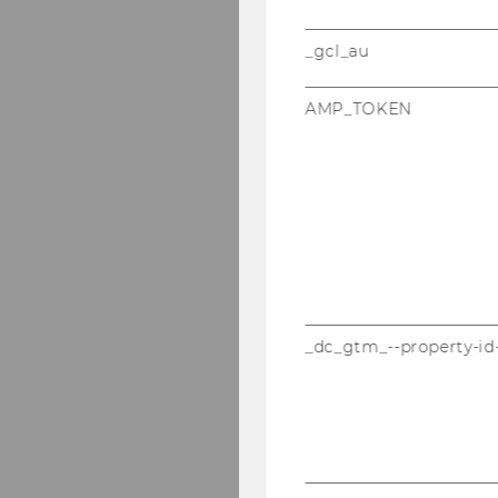
_gcl_au
AMP_TOKEN
_dc_gtm_--property-id