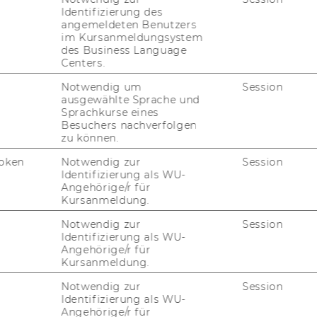
Identifizierung des
angemeldeten Benutzers
im Kursanmeldungsystem
des Business Language
Centers.
Notwendig um
Session
ausgewählte Sprache und
Sprachkurse eines
Besuchers nachverfolgen
zu können.
oken
Notwendig zur
Session
Identifizierung als WU-
Angehörige/r für
Kursanmeldung.
Notwendig zur
Session
Identifizierung als WU-
Angehörige/r für
Kursanmeldung.
Notwendig zur
Session
Identifizierung als WU-
Angehörige/r für