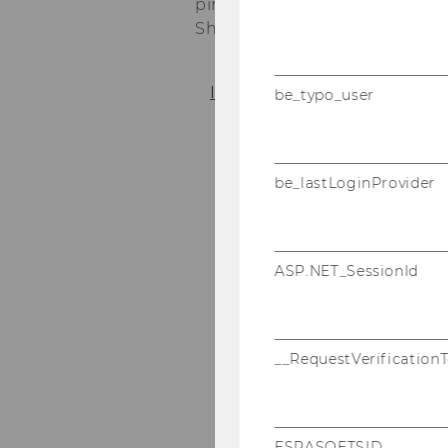
ping Line owns many Ships. Sh
Ship­ping Lines.
In­st­ruc­tions
So­l
be_typo_user
be_lastLoginProvider
ASP.NET_SessionId
__RequestVerification
ESRASOFTSID