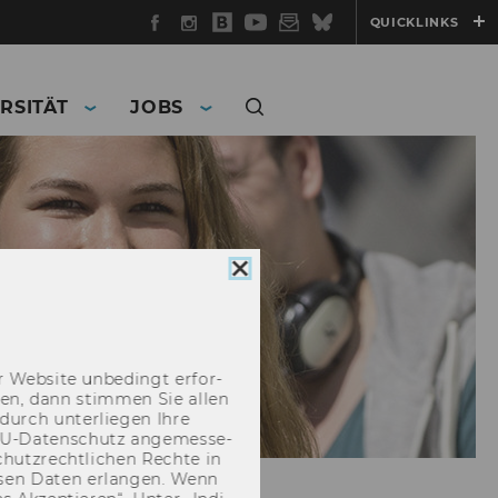
Facebook
Instagram
WU
YouTube
Newsletter
Bluesky
QUICKLINKS
Blog
RSITÄT
JOBS
Cookie
Consent
schließen
 Web­site un­be­dingt er­for­
­cken, dann stim­men Sie allen
durch un­ter­lie­gen Ihre
EU-​Datenschutz an­ge­mes­se­
hutz­recht­li­chen Rech­te in
­sen Daten er­lan­gen. Wenn