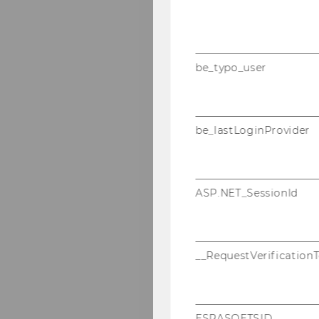
be_typo_user
be_lastLoginProvider
ASP.NET_SessionId
__RequestVerification
ESRASOFTSID