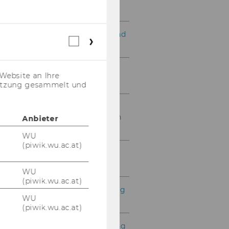
Specializations
Exercise No. 23: Airport and
Webstatistik
Flight Database
Cookies
(inkl.
US-
Exercise No. 24: Price
Website an Ihre
Anbieter)
Control for a Sales Order
nutzung gesammelt und
Exercise No. 25:
Customizing a Production
Anbieter
Order
WU
(piwik.wu.ac.at)
Exercise No. 26: Stock
Management
WU
(piwik.wu.ac.at)
Exercise No. 27: Purchasing
WU
Process
(piwik.wu.ac.at)
Exercise No. 28: Purchasing