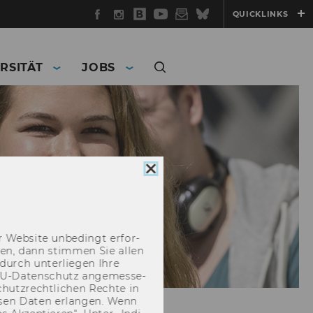
Facebook
Instagram
WU
YouTube
Newsletter
Bluesky
QUICKLINKS
Blog
RSITÄT
JOBS
Cookie
Consent
schließen
 Web­site un­be­dingt er­for­
­cken, dann stim­men Sie allen
durch un­ter­lie­gen Ihre
EU-​Datenschutz an­ge­mes­se­
hutz­recht­li­chen Rech­te in
­sen Daten er­lan­gen. Wenn