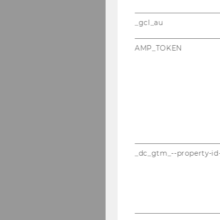
_gcl_au
AMP_TOKEN
_dc_gtm_--property-id