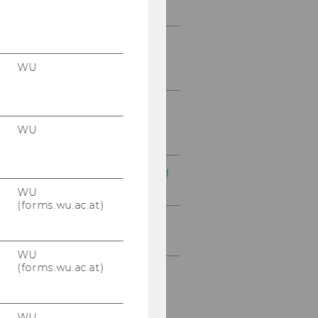
Check (Simplified)
Exercise No. 12: Customer
Creation from a SD
WU
Perspective
Exercise No. 13: Customer
Creation from an AR
WU
Perspective
Exercise No. 14: A Classical
Sales Order
WU
(forms.wu.ac.at)
Exercise No. 15:
Maintenance
WU
(forms.wu.ac.at)
Exercise No. 16: E-
Commerce System for
Public Procurement
WU