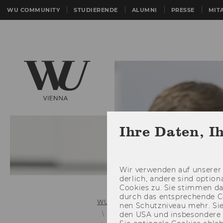
WU COMMUNITY
STUDIERENDE
ALUMNI
PRESSE
MIT
Ihre Daten, I
Wir ver­wen­den auf un­se­rer 
der­lich, an­de­re sind op­tio
Coo­kies zu. Sie stim­men 
durch das ent­spre­chen­de C
WU (Wirtschaftsuniversität Wien)
nen Schutz­ni­veau mehr. Sie 
Webtrainers
den USA und ins­be­son­de­r
Entity Relationshi