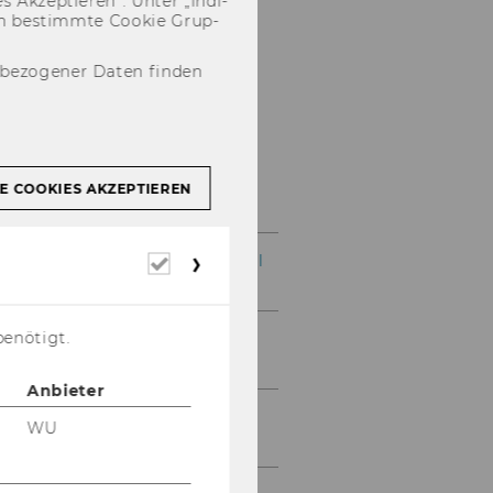
 Ak­zep­tie­ren“. Unter „In­di­
­nen be­stimm­te Coo­kie Grup­
nbezogener Daten finden
Exercises
E COOKIES AKZEPTIEREN
Exercise No. 1: Hierarchical
Erforderliche
Cookies
Organisation Structure
benötigt.
Exercise No. 2: Person in
Organisation
Anbieter
Exercise No. 3: Customer
WU
Discounts