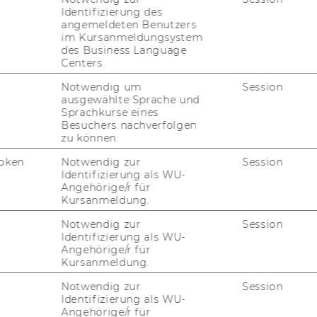
Identifizierung des
angemeldeten Benutzers
im Kursanmeldungsystem
des Business Language
Centers.
s­to­mers (C-#), which are in­te­rested in the
Notwendig um
Session
ausgewählte Sprache und
Sprachkurse eines
Besuchers nachverfolgen
u­ti­on (Part 4)
Ex­er­ci­s­es List
zu können.
oken
Notwendig zur
Session
Identifizierung als WU-
Angehörige/r für
Kursanmeldung.
Notwendig zur
Session
Identifizierung als WU-
Angehörige/r für
Kursanmeldung.
Notwendig zur
Session
Identifizierung als WU-
Angehörige/r für