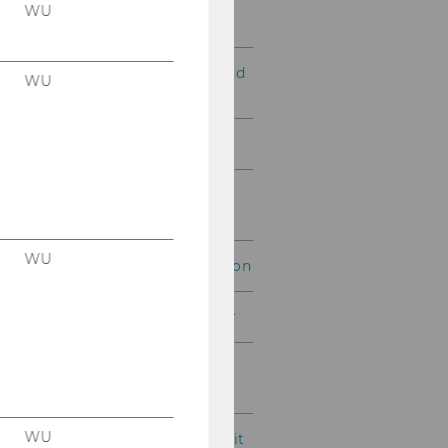
Exercise No. 4: Sales
WU
Department
Exercise No. 5: Material and
WU
Supplier
Exercise No. 6: Web Shop
Exercise No. 7: Simple
Flight Database
WU
Exercise No. 8: Organisation
Exercise No. 9: Webtrainer
Exercise No. 10: Project
Management
WU
Exercise No. 11: Credit Limit