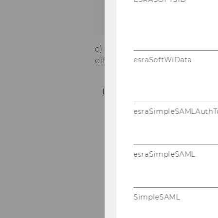
c) The com­pa­ny has a lot of cu
esraSoftWiData
dif­fe­rent pro­ducts.
In­st­ruc­tions
So­l
esraSimpleSAMLAuthT
esraSimpleSAML
SimpleSAML