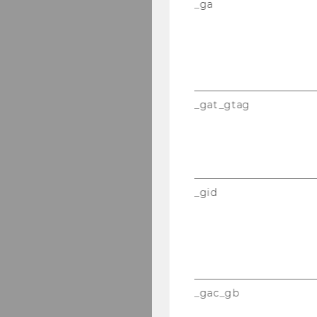
_ga
_gat_gtag
_gid
_gac_gb