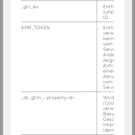
_gcl_au
Enthält eine
zufallsgenerie
Exercise No. 31: Requirements Planning
ID.
AMP_TOKEN
Enthält ein To
Exercise No. 32: Cost Centre / Work Centre
verwendet we
kann, um eine
Exercise No. 33: Account and Organizational
vom AMP-Clie
Structure
Service abzur
Andere mögli
zeigen Opt-ou
Exercise No. 34: Flight Personnel Training
Anfrage im G
Requirements
einen Fehler 
Abrufen einer
vom AMP Clie
Exercise No. 35: LPIS
Service an.
_dc_gtm_--property-id--
Wird von Dou
Exercise No. 36: Car Rental Service
(Google Tag 
verwendet, u
Besucher nach
Exercise No. 37: Online Auction Website
Geschlecht o
Interessen zu
identifizieren.
Exercise No. 38: Technology Retailer