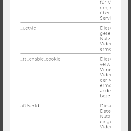
für Vimeo no
um, um gülti
über die Nutz
FORSCHUNG
Service zu s
_uetvid
Dieses Cookie
FORSCHUNGSPORTAL
gesetzt, um d
FORSCHENDE
Nutzung des 
Videoplayers 
IMPACT DER FORSCHUNG
ermöglichen
ORGANISATION DER FORSCHUNG
_tt_enable_cookie
Dieses Cookie
FORSCHUNGSINFRASTRUKTUR
verwendet, u
Vimeo-
Videoeinbett
der WU-Websi
ermöglichen 
UNIVERSITÄT
andere nicht 
bezeichnete 
ÜBER DIE WU
afUserId
Dieses Cooki
ORGANISATION
Daten von
Nutzer*innen,
WIRTSCHAFT UND GESELLSCHAFT
eingebettete
CAMPUS
Videos intera