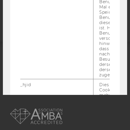
Benutzer zum
Mal eine Seite
Barrierefreiheitserklärung
Speichert die 
Benutzer-ID, d
Webseite
diese Seite e
ist. Hotjar ver
Benutzer nich
verschiedene
hinweg.Stellt 
dass Daten v
nachfolgende
ACCREDITED BY:
Besuchen auf
derselben We
derselben Ben
EQUIS
AACSB
zugeordnet w
_hjid
Dies ist ein al
Cookie, das wi
mehr setzen, 
wenn ein Benu
AMBA
noch in sein
Browser hat,
wir seinen We
wiederverwen
zu