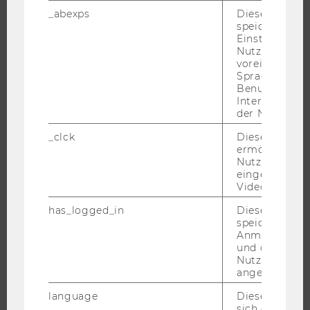
NEWS
_abexps
Dieses Cooki
EVENTS ARCHIV
speichert get
Einstellungen
EVENTS
Nutzer*in, zB.
voreingestell
WU FOUNDATION
Sprache, Regi
Benutzernam
Interaktionsd
der Nutzer*in
JOBS
_clck
Dieses Cooki
ermöglicht di
JOBS
Nutzung des
eingebettete
JOBPORTAL
Video Players
RESEARCH CAREER
has_logged_in
Dieses Cooki
WELCOME SERVICES
speichert
JOBS MIT WU-STUDIUM
Anmeldeinfo
und ob sich de
KARRIEREKONTAKTE AN DER WU
Nutzer*in jem
angemeldet h
KARRIERENETZWERKE AN DER WU
language
Dieses Cooki
sich die