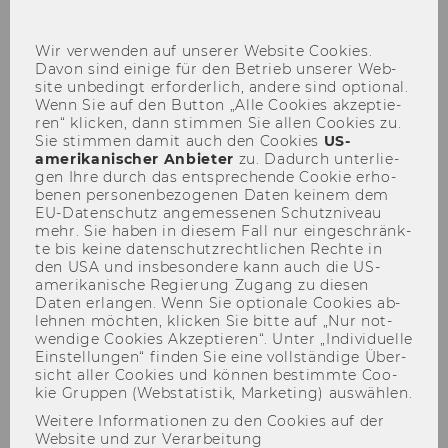
Retailer
sch
Wir ver­wen­den auf un­se­rer Web­site Coo­kies.
Davon sind ei­ni­ge für den Be­trieb un­se­rer Web­
site un­be­dingt er­for­der­lich, an­de­re sind op­tio­nal.
Par­ti­al So­lu­ti­on 1
Wenn Sie auf den But­ton „Alle Coo­kies ak­zep­tie­
ren“ kli­cken, dann stim­men Sie allen Coo­kies zu.
Sie stim­men damit auch den Coo­kies
US-​
amerikanischer An­bie­ter
zu. Da­durch un­ter­lie­
gen Ihre durch das ent­spre­chen­de Coo­kie er­ho­
be­nen per­so­nen­be­zo­ge­nen Daten kei­nem dem
EU-​Datenschutz an­ge­mes­se­nen Schutz­ni­veau
mehr. Sie haben in die­sem Fall nur ein­ge­schränk­
te bis keine da­ten­schutz­recht­li­chen Rech­te in
den USA und ins­be­son­de­re kann auch die US-​
amerikanische Re­gie­rung Zu­gang zu die­sen
Daten er­lan­gen. Wenn Sie op­tio­na­le Coo­kies ab­
leh­nen möch­ten, kli­cken Sie bitte auf „Nur not­
wen­di­ge Coo­kies Ak­zep­tie­ren“. Unter „In­di­vi­du­el­le
Ein­stel­lun­gen“ fin­den Sie eine voll­stän­di­ge Über­
sicht aller Coo­kies und kön­nen be­stimm­te Coo­
kie Grup­pen (Web­sta­tis­tik, Mar­ke­ting) aus­wäh­len.
Weitere Informationen zu den Cookies auf der
Website und zur Verarbeitung