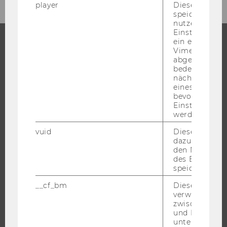
player
Dieses Cooki
speichert
nutzerspezifi
Einstellungen
ein eingebett
Vimeo-Video
STUDIUM
abgespielt wi
bedeutet, das
nächsten Ans
WARUM WU?
eines Vimeo-V
BACHELOR
bevorzugten
Einstellungen
MASTER
werden.
DOKTORAT / PHD
vuid
Dieser Cookie
EXECUTIVE EDUCATION
dazu eingeset
den Nutzungs
BEWERBUNG UND ZULASSUNG
des Benutzers
INFORMATIONEN FÜR STUDIERENDE
speichern.
INTERNATIONALE UND INCOMING EXCHANGE STUDIERENDE
__cf_bm
Dieses Cookie
verwendet, u
ANGEBOTE FÜR SCHULEN UND STUDIENINTERESSIERTE
zwischen Men
STUDENT CLUBS
und Bots zu
unterscheiden.