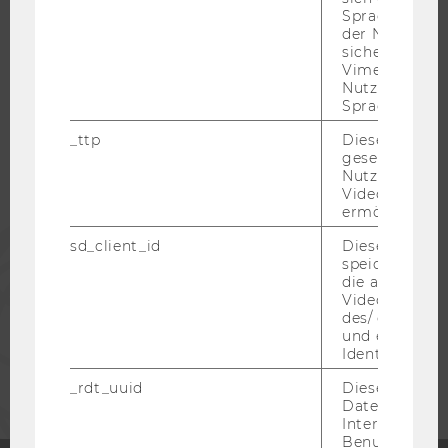
Spracheinstel
der Nutzer*in
sichergestellt
WU COMMUNITY
Vimeo in der
Nutzer ausge
Sprache ersch
STUDIERENDE
_ttp
Dieser Cookie
gesetzt, um d
ALUMNI
Nutzung des 
Videoplayers 
ermöglichen
PRESSE
sd_client_id
Dieses Cooki
speichert Dat
die aktuellen
MITARBEITENDE
Videoeinstell
des/ der Benu
und einen per
Identifikatio
UNTERNEHMEN
_rdt_uuid
Dieses Cooki
Daten über di
Interaktionen
Benutzer*inne