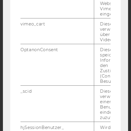
Websites, auf
Vimeo-Video
eingebettet is
Facebook
Instagram
Blog
vimeo_cart
Dieses Cookie
verwendet, u
überprüfen, wi
Video abgespi
YouTube
Newsletter
Bluesky
OptanonConsent
Dieses Cooki
speichert
Informatione
den
Zustimmungs
(Consent) ein
IMPRESSUM
Besuchers.
BARRIEREFREIHEITSERKLÄRUNG WEBSEITE
_scid
Dieses Cookie
DATENSCHUTZERKLÄRUNG
verwendet, u
einem/einer
DATENSCHUTZERKLÄRUNG SOCIAL MEDIA
Benutzer*in e
eindeutige ID
DATENSCHUTZERKLÄRUNG
zuzuweisen
STUDIENBEWERBER*INNEN UND STUDIERENDE
COOKIE EINSTELLUNGEN
hjSessionBenutzer_
Wird gesetzt,