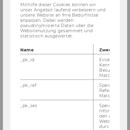
Anbieter)
Mithilfe dieser Cookies können wir
Exercise No. 23: Airport and Flight Database
unser Angebot laufend verbessern und
unsere Website an Ihre Bedürfnisse
anpassen. Dabei werden
Exercise No. 24: Price Control for a Sales Order
pseudonymisierte Daten über die
Websitenutzung gesammelt und
Exercise No. 25: Customizing a Production
statistisch ausgewertet.
Order
Name
Zweck
Exercise No. 26: Stock Management
_pk_id
Eindeutige
Kennzeichnun
Besuchers du
Exercise No. 27: Purchasing Process
Matomo.
_pk_ref
Speicherung 
Exercise No. 28: Purchasing - Incoterms -
Referrers dur
Terms of Payment (TOP)
Matomo.
_pk_ses
Speicherung 
Exercise No. 29: Material - Routings - Cost
Informatione
Centres - Work Centres
den aktuellen
Webseitenbe
durch Matom
Exercise No. 30: PPC System