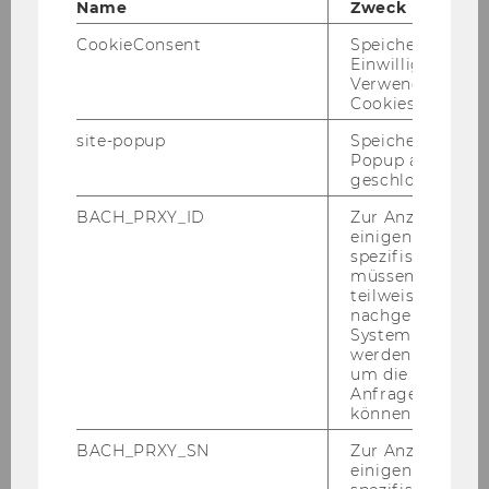
Name
Zweck
CookieConsent
Speichert Ihre
a) The tech­no­lo­gy re­tailer (TecR-#) has cen­tral
Einwilligung zur
Verwendung vo
ware­houses (WH-ID) and many bran­ches (B-#).
Cookies.
The pro­ducts (Prod-​ID) are stored in the cen­tral
ware­houses.
site-popup
Speichert ob ein
Popup ausgefüll
geschlossen wur
In­st­ruc­tions
BACH_PRXY_ID
Zur Anzeige von
einigen WU-
spezifischen Inh
müssen Informa
So­lu­ti­on (Part 2)
teilweise von
nachgelagerten
System abgefra
werden. Notwen
Ex­er­ci­s­es List
um die Antwort 
Anfrage zuordne
können.
BACH_PRXY_SN
Zur Anzeige von
einigen WU-