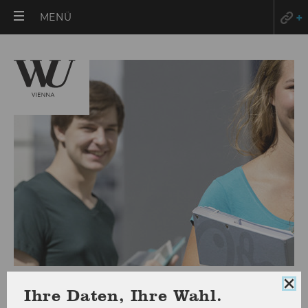
HAUPTMENÜ
MENÜ
ÖFFNEN
Exercise No. 38: Technology
Coo
Ihre Daten, Ihre Wahl.
Con