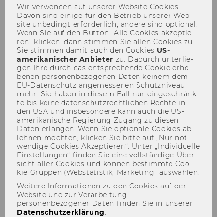
Management
Wir ver­wen­den auf un­se­rer Web­site Coo­kies.
Davon sind ei­ni­ge für den Be­trieb un­se­rer Web­
site un­be­dingt er­for­der­lich, an­de­re sind op­tio­nal.
Wenn Sie auf den But­ton „Alle Coo­kies ak­zep­tie­
ren“ kli­cken, dann stim­men Sie allen Coo­kies zu.
Par­ti­al So­lu­ti­on 4
Sie stim­men damit auch den Coo­kies
US-​
amerikanischer An­bie­ter
zu. Da­durch un­ter­lie­
gen Ihre durch das ent­spre­chen­de Coo­kie er­ho­
be­nen per­so­nen­be­zo­ge­nen Daten kei­nem dem
EU-​Datenschutz an­ge­mes­se­nen Schutz­ni­veau
mehr. Sie haben in die­sem Fall nur ein­ge­schränk­
te bis keine da­ten­schutz­recht­li­chen Rech­te in
den USA und ins­be­son­de­re kann auch die US-​
amerikanische Re­gie­rung Zu­gang zu die­sen
Daten er­lan­gen. Wenn Sie op­tio­na­le Coo­kies ab­
leh­nen möch­ten, kli­cken Sie bitte auf „Nur not­
wen­di­ge Coo­kies Ak­zep­tie­ren“. Unter „In­di­vi­du­el­le
Ein­stel­lun­gen“ fin­den Sie eine voll­stän­di­ge Über­
sicht aller Coo­kies und kön­nen be­stimm­te Coo­
kie Grup­pen (Web­sta­tis­tik, Mar­ke­ting) aus­wäh­len.
Weitere Informationen zu den Cookies auf der
Website und zur Verarbeitung
personenbezogener Daten finden Sie in unserer
Datenschutzerklärung
.