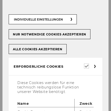
d) The de­mand crea­ted by a cer­tain line item
can be met by sever­al stocks of that ma­te­ri­al in
INDIVIDUELLE EINSTELLUNGEN
va­rious sto­rage lo­ca­ti­ons.
NUR NOTWENDIGE COOKIES AKZEPTIEREN
In­st­ruc­tions
ALLE COOKIES AKZEPTIEREN
Final Solution (ERM)
Erforderl
ERFORDERLICHE COOKIES
Cookies
Ex­er­ci­s­es List
Diese Cookies werden für eine
technisch reibungslose Funktion
unserer Website benötigt.
Name
Zweck
Exercises