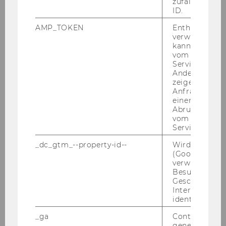
zufallsgenerie
ID.
Exercise No. 34: Flight Personnel Training
AMP_TOKEN
Enthält ein To
Requirements
verwendet we
kann, um eine
Exercise No. 35: LPIS
vom AMP-Clie
Service abzur
Andere mögli
Exercise No. 36: Car Rental Service
zeigen Opt-ou
Anfrage im G
einen Fehler 
Exercise No. 37: Online Auction Website
Abrufen einer
vom AMP Clie
Service an.
Exercise No. 38: Technology Retailer
_dc_gtm_--property-id--
Wird von Dou
(Google Tag 
Exercise No. 39: Delivery Service
verwendet, u
Besucher nach
Geschlecht o
Exercise No. 40: Emergency Room
Interessen zu
identifizieren.
Exercise No. 41: Hospital Administration
_ga
Contains a r
generated use