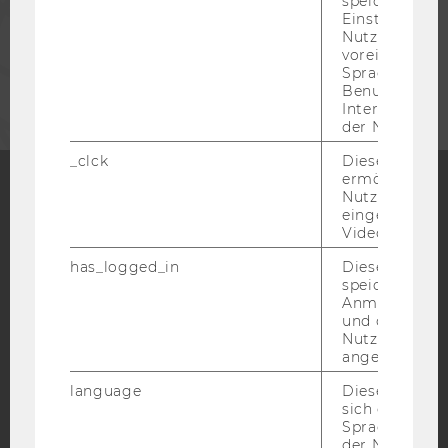
speichert get
MITARBEITENDE
Einstellungen
Nutzer*in, zB.
voreingestell
UNTERNEHMEN
Sprache, Regi
Benutzernam
Interaktionsd
der Nutzer*in
_clck
Dieses Cooki
ermöglicht di
Nutzung des
eingebettete
Facebook
Instagram
Blog
Video Players
has_logged_in
Dieses Cooki
speichert
YouTube
Newsletter
Bluesky
Anmeldeinfo
und ob sich de
Nutzer*in jem
angemeldet h
language
Dieses Cooki
sich die
IMPRESSUM
Spracheinstel
der Nutzer*in