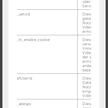
über die Nutz
WELCOME SERVICES
Service zu s
JOBS MIT WU-STUDIUM
_uetvid
Dieses Cookie
gesetzt, um d
KARRIEREKONTAKTE AN DER WU
Nutzung des 
KARRIERENETZWERKE AN DER WU
Videoplayers 
ermöglichen
_tt_enable_cookie
Dieses Cookie
verwendet, u
Vimeo-
WU COMMUNITY
Videoeinbett
der WU-Websi
ermöglichen 
STUDIERENDE
andere nicht 
bezeichnete 
afUserId
Dieses Cooki
ALUMNI
Daten von
Nutzer*innen,
eingebettete
PRESSE
Videos intera
_abexps
Dieses Cooki