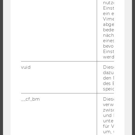
UNIVERSITÄT
nutzerspezifi
Einstellungen
ein eingebett
ÜBER DIE WU
Vimeo-Video
ORGANISATION
abgespielt wi
bedeutet, das
WIRTSCHAFT UND GESELLSCHAFT
nächsten Ans
eines Vimeo-V
CAMPUS
bevorzugten
NEWS
Einstellungen
werden.
EVENTS ARCHIV
vuid
Dieser Cookie
EVENTS
dazu eingeset
WU FOUNDATION
den Nutzungs
des Benutzers
speichern.
__cf_bm
Dieses Cookie
JOBS
verwendet, u
zwischen Men
JOBS
und Bots zu
unterscheiden.
JOBPORTAL
für Vimeo no
um, um gülti
RESEARCH CAREER