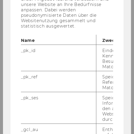
Exercise No. 26: Stock Management
unsere Website an Ihre Bedürfnisse
anpassen. Dabei werden
pseudonymisierte Daten über die
Exercise No. 27: Purchasing Process
Websitenutzung gesammelt und
statistisch ausgewertet.
Exercise No. 28: Purchasing - Incoterms -
Name
Zweck
Terms of Payment (TOP)
_pk_id
Eindeutige
Kennzeichnun
Exercise No. 29: Material - Routings - Cost
Besuchers du
Centres - Work Centres
Matomo.
_pk_ref
Speicherung 
Exercise No. 30: PPC System
Referrers dur
Matomo.
Exercise No. 31: Requirements Planning
_pk_ses
Speicherung 
Informatione
Exercise No. 32: Cost Centre / Work Centre
den aktuellen
Webseitenbe
durch Matom
Exercise No. 33: Account and Organizational
Structure
_gcl_au
Enthält eine