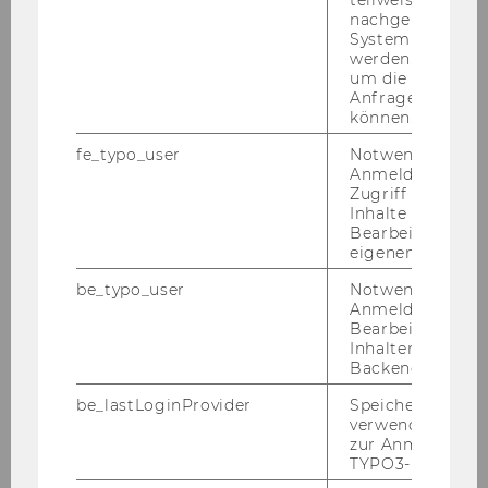
nachgelagerten
System abgefra
Exercise No. 9: Webtrainer
werden. Notwen
um die Antwort 
Exercise No. 10: Project Management
Anfrage zuordne
können.
Exercise No. 11: Credit Limit Check (Simplified)
fe_typo_user
Notwendig für d
Anmeldung und
Zugriff auf gesc
Exercise No. 12: Customer Creation from a SD
Inhalte oder zur
Perspective
Bearbeitung des
eigenen Profils.
Exercise No. 13: Customer Creation from an AR
be_typo_user
Notwendig für d
Perspective
Anmeldung und
Bearbeitung von
Inhalten im TYP
Exercise No. 14: A Classical Sales Order
Backend.
be_lastLoginProvider
Speichert die zul
Exercise No. 15: Maintenance
verwendete Met
zur Anmeldung f
TYPO3-Backend.
Exercise No. 16: E-Commerce System for Public