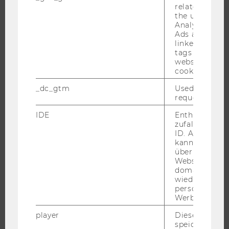
BEWERBUNG UND ZULASSUNG
related infor
the user. If G
INFORMATIONEN FÜR STUDIERENDE
Analytics and
Ads accounts 
INTERNATIONALE UND INCOMING EXCHANGE STUDIERENDE
linked, the co
ANGEBOTE FÜR SCHULEN UND STUDIENINTERESSIERTE
tags on the G
website read 
STUDENT CLUBS
cookie.
_dc_gtm
Used to throt
request rate.
FORSCHUNG
IDE
Enthält eine
zufallsgenerie
FORSCHUNGSPORTAL
ID. Anhand di
kann Google 
FORSCHENDE
über verschie
IMPACT DER FORSCHUNG
Websites
domainübergr
ORGANISATION DER FORSCHUNG
wiedererkenn
personalisiert
FORSCHUNGSINFRASTRUKTUR
Werbung auss
player
Dieses Cooki
speichert