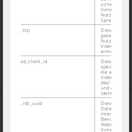
BARRIEREFREIHEITSERKLÄRUNG WEBSEITE
sichergestellt
Vimeo in der
DATENSCHUTZERKLÄRUNG
Nutzer ausge
DATENSCHUTZERKLÄRUNG SOCIAL MEDIA
Sprache ersch
DATENSCHUTZERKLÄRUNG
_ttp
Dieser Cookie
STUDIENBEWERBER*INNEN UND STUDIERENDE
gesetzt, um d
Nutzung des 
COOKIE EINSTELLUNGEN
Videoplayers 
ermöglichen
Barrierefreiheitserklärung
sd_client_id
Dieses Cooki
Webseite
speichert Dat
die aktuellen
Videoeinstell
des/ der Benu
und einen per
Identifikatio
_rdt_uuid
Dieses Cooki
ACCREDITED BY:
Daten über di
Interaktionen
EQUIS
AACSB
Benutzer*inne
Websites, auf
Vimeo-Video