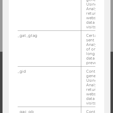
Exercise No. 42: Racing Team
Using this ID
Analytics can
returning use
Exercise No. 43: Würstl Stand
website and 
data from pre
visits.
Exercise No. 44: Cargo Ship
_gat_gtag
Certain data i
sent to Googl
Analytics a 
of once per m
long as it is s
data transfers
prevented.
STUDIUM
_gid
Contains a r
generated use
WARUM WU?
Using this ID
Analytics can
BACHELOR
returning use
MASTER
website and 
data from pre
DOKTORAT / PHD
visits.
EXECUTIVE EDUCATION
_gac_gb
Contains cam