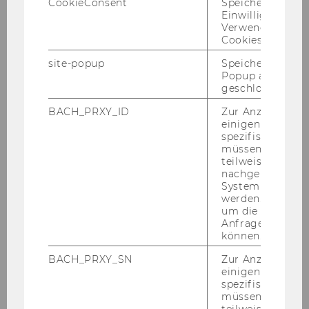
CookieConsent
Speichert Ihre
Einwilligung zur
Verwendung vo
Exercise No. 1: Hierarchical Organisation
Cookies.
Structure
site-popup
Speichert ob ein
Popup ausgefüll
geschlossen wur
Exercise No. 2: Person in Organisation
BACH_PRXY_ID
Zur Anzeige von
Exercise No. 3: Customer Discounts
einigen WU-
spezifischen Inh
müssen Informa
Exercise No. 4: Sales Department
teilweise von
nachgelagerten
System abgefra
Exercise No. 5: Material and Supplier
werden. Notwen
um die Antwort 
Anfrage zuordne
Exercise No. 6: Web Shop
können.
BACH_PRXY_SN
Zur Anzeige von
Exercise No. 7: Simple Flight Database
einigen WU-
spezifischen Inh
müssen Informa
Exercise No. 8: Organisation
teilweise von