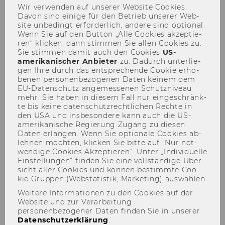
Management
Wir ver­wen­den auf un­se­rer Web­site Coo­kies.
Davon sind ei­ni­ge für den Be­trieb un­se­rer Web­
site un­be­dingt er­for­der­lich, an­de­re sind op­tio­nal.
Wenn Sie auf den But­ton „Alle Coo­kies ak­zep­tie­
ren“ kli­cken, dann stim­men Sie allen Coo­kies zu.
Par­ti­al So­lu­ti­on 2
Sie stim­men damit auch den Coo­kies
US-​
amerikanischer An­bie­ter
zu. Da­durch un­ter­lie­
gen Ihre durch das ent­spre­chen­de Coo­kie er­ho­
be­nen per­so­nen­be­zo­ge­nen Daten kei­nem dem
EU-​Datenschutz an­ge­mes­se­nen Schutz­ni­veau
mehr. Sie haben in die­sem Fall nur ein­ge­schränk­
te bis keine da­ten­schutz­recht­li­chen Rech­te in
den USA und ins­be­son­de­re kann auch die US-​
amerikanische Re­gie­rung Zu­gang zu die­sen
Daten er­lan­gen. Wenn Sie op­tio­na­le Coo­kies ab­
leh­nen möch­ten, kli­cken Sie bitte auf „Nur not­
wen­di­ge Coo­kies Ak­zep­tie­ren“. Unter „In­di­vi­du­el­le
Ein­stel­lun­gen“ fin­den Sie eine voll­stän­di­ge Über­
sicht aller Coo­kies und kön­nen be­stimm­te Coo­
kie Grup­pen (Web­sta­tis­tik, Mar­ke­ting) aus­wäh­len.
Weitere Informationen zu den Cookies auf der
Website und zur Verarbeitung
personenbezogener Daten finden Sie in unserer
Datenschutzerklärung
.