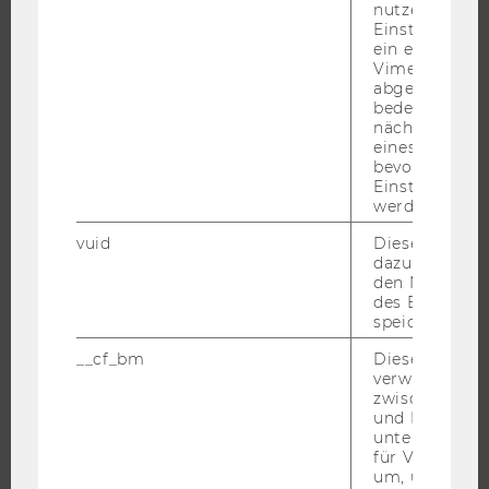
nutzerspezifi
Einstellungen
ÜBER DIE WU
ein eingebett
Vimeo-Video
ORGANISATION
abgespielt wi
bedeutet, das
WIRTSCHAFT UND GESELLSCHAFT
nächsten Ans
CAMPUS
eines Vimeo-V
bevorzugten
NEWS
Einstellungen
EVENTS ARCHIV
werden.
EVENTS
vuid
Dieser Cookie
dazu eingeset
WU FOUNDATION
den Nutzungs
des Benutzers
speichern.
__cf_bm
Dieses Cookie
JOBS
verwendet, u
zwischen Men
JOBS
und Bots zu
unterscheiden.
JOBPORTAL
für Vimeo no
RESEARCH CAREER
um, um gülti