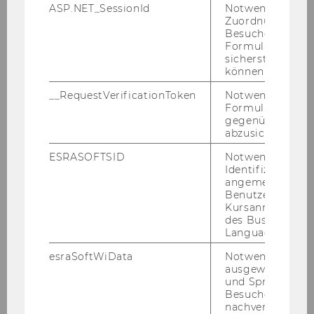
ASP.NET_SessionId
Notwendig, um 
Zuordnung von
Besucher zu
Exercise No. 17: Accessing a Web-Domain
Formulareingab
sicherstellen zu
Exercise No. 18: Independent Requirement /
können.
Sales Planning
__RequestVerificationToken
Notwendig, um 
Formulareingab
Exercise No. 19: Linking Cost Centres and
gegenüber Angri
abzusichern.
Capacities to Work Centre
ESRASOFTSID
Notwendig zur
Exercise No. 20: PPC
Identifizierung 
angemeldeten
Benutzers im
Exercise No. 21: Project Management -
Kursanmeldung
Production Order
des Business
Language Center
Exercise No. 22: Cost and Income Categories as
esraSoftWiData
Notwendig um
Specializations
ausgewählte Sp
und Sprachkurse
Besuchers
Exercise No. 23: Airport and Flight Database
nachverfolgen z