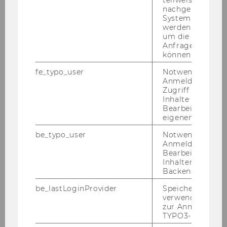
nachgelagerten
Exercise No. 9: Webtrainer
System abgefra
werden. Notwen
um die Antwort 
Exercise No. 10: Project Management
Anfrage zuordne
können.
Exercise No. 11: Credit Limit Check (Simplified)
fe_typo_user
Notwendig für d
Anmeldung und
Zugriff auf gesc
Exercise No. 12: Customer Creation from a SD
Inhalte oder zur
Perspective
Bearbeitung des
eigenen Profils.
Exercise No. 13: Customer Creation from an AR
be_typo_user
Notwendig für d
Perspective
Anmeldung und
Bearbeitung von
Inhalten im TYP
Exercise No. 14: A Classical Sales Order
Backend.
be_lastLoginProvider
Speichert die zul
Exercise No. 15: Maintenance
verwendete Met
zur Anmeldung f
Exercise No. 16: E-Commerce System for Public
TYPO3-Backend.
Procurement