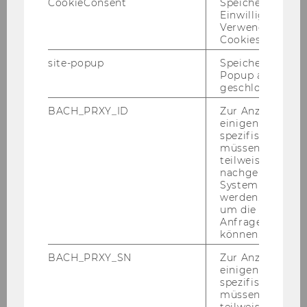
CookieConsent
Speichert Ihre
Einwilligung zur
Verwendung vo
Exercise No. 1: Hierarchical Organisation
Cookies.
Structure
site-popup
Speichert ob ein
Popup ausgefüll
Exercise No. 2: Person in Organisation
geschlossen wur
BACH_PRXY_ID
Zur Anzeige von
Exercise No. 3: Customer Discounts
einigen WU-
spezifischen Inh
müssen Informa
Exercise No. 4: Sales Department
teilweise von
nachgelagerten
System abgefra
Exercise No. 5: Material and Supplier
werden. Notwen
um die Antwort 
Exercise No. 6: Web Shop
Anfrage zuordne
können.
Exercise No. 7: Simple Flight Database
BACH_PRXY_SN
Zur Anzeige von
einigen WU-
spezifischen Inh
Exercise No. 8: Organisation
müssen Informa
teilweise von