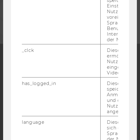
speichert get
Einstellungen
Nutzer*in, zB.
voreingestell
UNTERNEHMEN
Sprache, Regi
Benutzernam
Interaktionsd
der Nutzer*in
_clck
Dieses Cooki
ermöglicht di
Nutzung des
Facebook
Instagram
Blog
eingebettete
Video Players
has_logged_in
Dieses Cooki
speichert
YouTube
Newsletter
Bluesky
Anmeldeinfo
und ob sich de
Nutzer*in jem
angemeldet h
language
Dieses Cooki
sich die
IMPRESSUM
Spracheinstel
BARRIEREFREIHEITSERKLÄRUNG WEBSEITE
der Nutzer*in