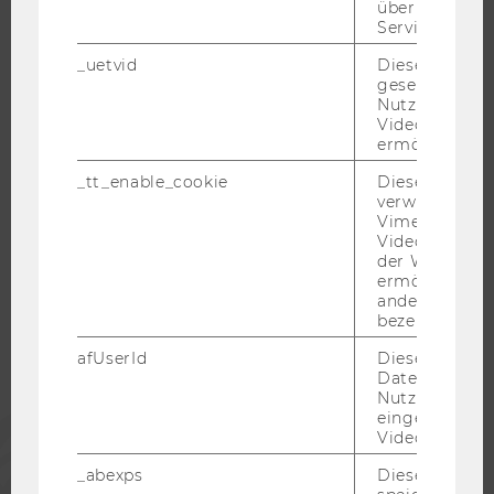
über die Nutz
WELCOME SERVICES
Service zu s
JOBS MIT WU-STUDIUM
_uetvid
Dieses Cookie
KARRIEREKONTAKTE AN DER WU
gesetzt, um d
Nutzung des 
KARRIERENETZWERKE AN DER WU
Videoplayers 
ermöglichen
_tt_enable_cookie
Dieses Cookie
verwendet, u
Vimeo-
WU COMMUNITY
Videoeinbett
der WU-Websi
ermöglichen 
STUDIERENDE
andere nicht 
bezeichnete 
ALUMNI
afUserId
Dieses Cooki
Daten von
Nutzer*innen,
eingebettete
PRESSE
Videos intera
_abexps
Dieses Cooki
MITARBEITENDE