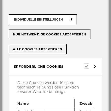
b) A plant (P-#) has sever­al sto­rage lo­ca­ti­ons
(SL-ID); the lat­ter are un­i­que­ly as­si­gned to one
INDIVIDUELLE EINSTELLUNGEN
plant.
NUR NOTWENDIGE COOKIES AKZEPTIEREN
In­st­ruc­tions
ALLE COOKIES AKZEPTIEREN
So­lu­ti­on (Part 3)
Erforderl
ERFORDERLICHE COOKIES
Cookies
Ex­er­ci­s­es List
Diese Cookies werden für eine
technisch reibungslose Funktion
unserer Website benötigt.
Name
Zweck
Exercises