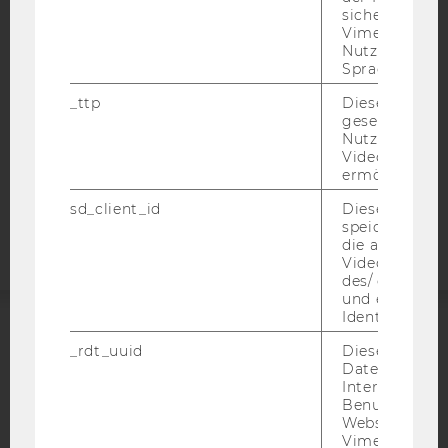
sichergestellt
DATENSCHUTZERKLÄRUNG
Vimeo in der
Nutzer ausge
DATENSCHUTZERKLÄRUNG SOCIAL MEDIA
Sprache ersch
DATENSCHUTZERKLÄRUNG
_ttp
Dieser Cookie
STUDIENBEWERBER*INNEN UND STUDIERENDE
gesetzt, um d
COOKIE EINSTELLUNGEN
Nutzung des 
Videoplayers 
ermöglichen
Barrierefreiheitserklärung
sd_client_id
Dieses Cooki
Webseite
speichert Dat
die aktuellen
Videoeinstell
des/ der Benu
und einen per
Identifikatio
ACCREDITED BY:
_rdt_uuid
Dieses Cooki
Daten über di
Interaktionen
EQUIS
AACSB
Benutzer*inne
Websites, auf
Vimeo-Video