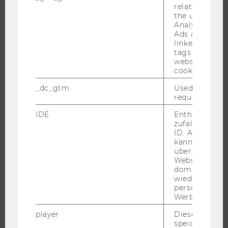
related infor
INFORMATIONEN FÜR STUDIERENDE
the user. If G
Analytics and
INTERNATIONALE UND INCOMING EXCHANGE STUDIERENDE
Ads accounts 
linked, the co
ANGEBOTE FÜR SCHULEN UND STUDIENINTERESSIERTE
tags on the G
STUDENT CLUBS
website read 
cookie.
_dc_gtm
Used to throt
request rate.
FORSCHUNG
IDE
Enthält eine
zufallsgenerie
FORSCHUNGSPORTAL
ID. Anhand di
FORSCHENDE
kann Google 
über verschie
IMPACT DER FORSCHUNG
Websites
ORGANISATION DER FORSCHUNG
domainübergr
wiedererkenn
FORSCHUNGSINFRASTRUKTUR
personalisiert
Werbung auss
player
Dieses Cooki
speichert
UNIVERSITÄT