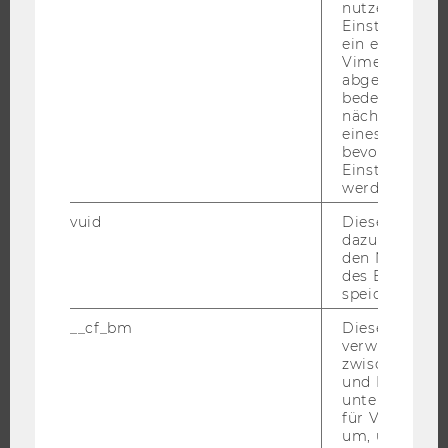
nutzerspezifi
Einstellungen
ÜBER DIE WU
ein eingebett
Vimeo-Video
ORGANISATION
abgespielt wi
WIRTSCHAFT UND GESELLSCHAFT
bedeutet, das
nächsten Ans
CAMPUS
eines Vimeo-V
NEWS
bevorzugten
Einstellungen
EVENTS ARCHIV
werden.
EVENTS
vuid
Dieser Cookie
WU FOUNDATION
dazu eingeset
den Nutzungs
des Benutzers
speichern.
JOBS
__cf_bm
Dieses Cookie
verwendet, u
zwischen Men
JOBS
und Bots zu
JOBPORTAL
unterscheiden.
für Vimeo no
RESEARCH CAREER
um, um gülti