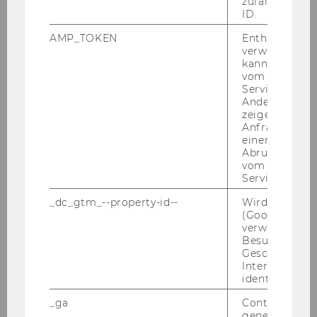
zufallsgenerie
ID.
Exercise No. 34: Flight Personnel Training
Requirements
AMP_TOKEN
Enthält ein To
verwendet we
kann, um eine
Exercise No. 35: LPIS
vom AMP-Clie
Service abzur
Exercise No. 36: Car Rental Service
Andere mögli
zeigen Opt-ou
Anfrage im G
Exercise No. 37: Online Auction Website
einen Fehler 
Abrufen einer
vom AMP Clie
Exercise No. 38: Technology Retailer
Service an.
_dc_gtm_--property-id--
Wird von Dou
Exercise No. 39: Delivery Service
(Google Tag 
verwendet, u
Besucher nach
Exercise No. 40: Emergency Room
Geschlecht o
Interessen zu
identifizieren.
Exercise No. 41: Hospital Administration
_ga
Contains a r
generated use