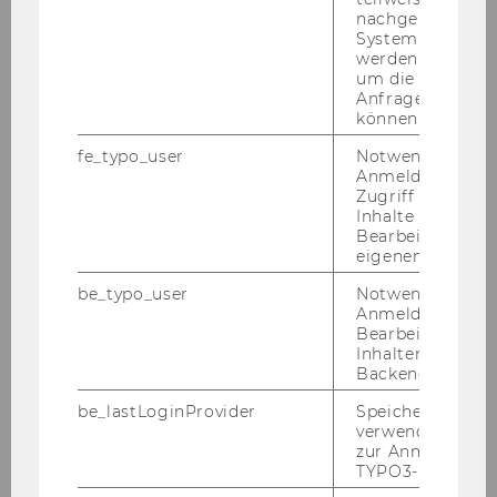
Exercise No. 8: Organisation
nachgelagerten
System abgefra
werden. Notwen
Exercise No. 9: Webtrainer
um die Antwort 
Anfrage zuordne
können.
Exercise No. 10: Project Management
fe_typo_user
Notwendig für d
Anmeldung und
Exercise No. 11: Credit Limit Check (Simplified)
Zugriff auf gesc
Inhalte oder zur
Bearbeitung des
Exercise No. 12: Customer Creation from a SD
eigenen Profils.
Perspective
be_typo_user
Notwendig für d
Anmeldung und
Exercise No. 13: Customer Creation from an AR
Bearbeitung von
Perspective
Inhalten im TYP
Backend.
Exercise No. 14: A Classical Sales Order
be_lastLoginProvider
Speichert die zul
verwendete Met
zur Anmeldung f
Exercise No. 15: Maintenance
TYPO3-Backend.