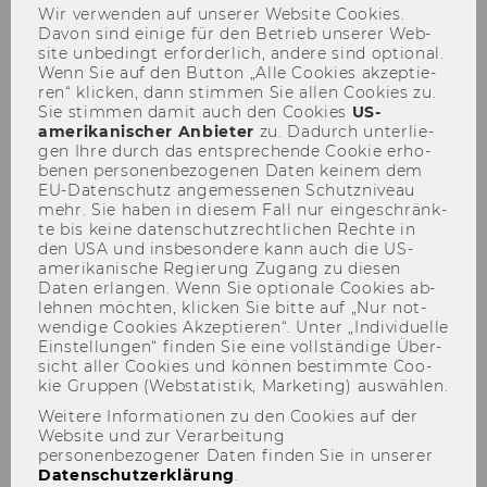
Process
Wir ver­wen­den auf un­se­rer Web­site Coo­kies.
Davon sind ei­ni­ge für den Be­trieb un­se­rer Web­
site un­be­dingt er­for­der­lich, an­de­re sind op­tio­nal.
Wenn Sie auf den But­ton „Alle Coo­kies ak­zep­tie­
ren“ kli­cken, dann stim­men Sie allen Coo­kies zu.
Par­ti­al So­lu­ti­on 3
Sie stim­men damit auch den Coo­kies
US-​
amerikanischer An­bie­ter
zu. Da­durch un­ter­lie­
gen Ihre durch das ent­spre­chen­de Coo­kie er­ho­
be­nen per­so­nen­be­zo­ge­nen Daten kei­nem dem
EU-​Datenschutz an­ge­mes­se­nen Schutz­ni­veau
mehr. Sie haben in die­sem Fall nur ein­ge­schränk­
te bis keine da­ten­schutz­recht­li­chen Rech­te in
den USA und ins­be­son­de­re kann auch die US-​
amerikanische Re­gie­rung Zu­gang zu die­sen
Daten er­lan­gen. Wenn Sie op­tio­na­le Coo­kies ab­
leh­nen möch­ten, kli­cken Sie bitte auf „Nur not­
wen­di­ge Coo­kies Ak­zep­tie­ren“. Unter „In­di­vi­du­el­le
Ein­stel­lun­gen“ fin­den Sie eine voll­stän­di­ge Über­
sicht aller Coo­kies und kön­nen be­stimm­te Coo­
kie Grup­pen (Web­sta­tis­tik, Mar­ke­ting) aus­wäh­len.
Weitere Informationen zu den Cookies auf der
Website und zur Verarbeitung
personenbezogener Daten finden Sie in unserer
Datenschutzerklärung
.