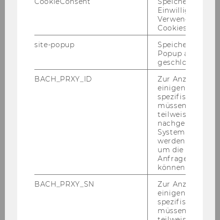
CookieConsent
Speichert Ihre
Exercises
Einwilligung zur
Verwendung vo
Cookies.
Exercise No. 1: Hierarchical Organisation
site-popup
Speichert ob ein
Structure
Popup ausgefüll
geschlossen wur
Exercise No. 2: Person in Organisation
BACH_PRXY_ID
Zur Anzeige von
einigen WU-
spezifischen Inh
Exercise No. 3: Customer Discounts
müssen Informa
teilweise von
nachgelagerten
Exercise No. 4: Sales Department
System abgefra
werden. Notwen
um die Antwort 
Exercise No. 5: Material and Supplier
Anfrage zuordne
können.
Exercise No. 6: Web Shop
BACH_PRXY_SN
Zur Anzeige von
einigen WU-
spezifischen Inh
Exercise No. 7: Simple Flight Database
müssen Informa
teilweise von