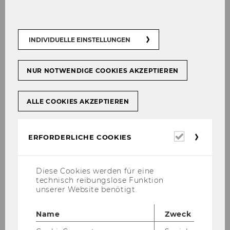
c) Even­tual­ly, these al­lo­ca­ti­ons are un­i­que­ly as­
si­gned to purcha­se or­ders (PO-#); how­e­ver,
INDIVIDUELLE EINSTELLUNGEN
purcha­se or­ders can be collec­ti­ve or­ders. Each
purcha­se order re­fers to exact­ly one sup­plier.
NUR NOTWENDIGE COOKIES AKZEPTIEREN
In­st­ruc­tions
ALLE COOKIES AKZEPTIEREN
Erforderl
Final Solution (ERM)
ERFORDERLICHE COOKIES
Cookies
Diese Cookies werden für eine
Ex­er­ci­s­es List
technisch reibungslose Funktion
unserer Website benötigt.
Name
Zweck