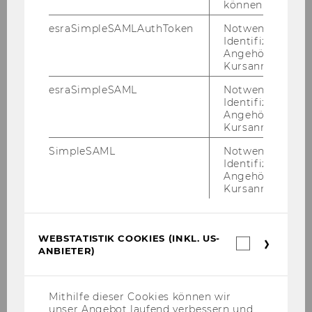
können.
Exercise No. 23: Airport and Flight Database
esraSimpleSAMLAuthToken
Notwendig zur
Identifizierung 
Exercise No. 24: Price Control for a Sales Order
Angehörige/r für
Kursanmeldung.
Exercise No. 25: Customizing a Production
esraSimpleSAML
Notwendig zur
Order
Identifizierung 
Angehörige/r für
Kursanmeldung.
Exercise No. 26: Stock Management
SimpleSAML
Notwendig zur
Identifizierung 
Exercise No. 27: Purchasing Process
Angehörige/r für
Kursanmeldung.
Exercise No. 27: Purchasing Process
WEBSTATISTIK COOKIES (INKL. US-
Webstatis
Exercise No. 27: Purchasing Process
ANBIETER)
Cookies
(inkl.
Exercise No. 27: Purchasing Process
US-
Anbieter)
Mithilfe dieser Cookies können wir
Exercise No. 27: Purchasing Process
unser Angebot laufend verbessern und