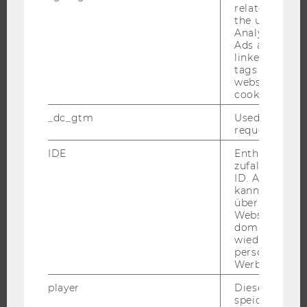
related infor
INFORMATIONEN FÜR STUDIERENDE
the user. If G
Analytics and
INTERNATIONALE UND INCOMING EXCHANGE STUDIERENDE
Ads accounts 
ANGEBOTE FÜR SCHULEN UND STUDIENINTERESSIERTE
linked, the co
tags on the G
STUDENT CLUBS
website read 
cookie.
_dc_gtm
Used to throt
request rate.
FORSCHUNG
IDE
Enthält eine
FORSCHUNGSPORTAL
zufallsgenerie
ID. Anhand di
FORSCHENDE
kann Google 
über verschie
IMPACT DER FORSCHUNG
Websites
ORGANISATION DER FORSCHUNG
domainübergr
wiedererkenn
FORSCHUNGSINFRASTRUKTUR
personalisiert
Werbung auss
player
Dieses Cooki
speichert
UNIVERSITÄT