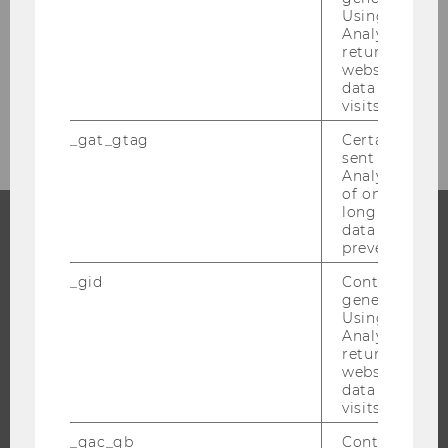
Exercise No. 42: Racing Team
Using this ID
Analytics can
Exercise No. 43: Würstl Stand
returning use
website and 
data from pre
Exercise No. 44: Cargo Ship
visits.
_gat_gtag
Certain data i
sent to Googl
Analytics a 
of once per m
long as it is s
data transfers
prevented.
STUDIUM
_gid
Contains a r
WARUM WU?
generated use
Using this ID
BACHELOR
Analytics can
returning use
MASTER
website and 
DOKTORAT / PHD
data from pre
visits.
EXECUTIVE EDUCATION
_gac_gb
Contains cam
BEWERBUNG UND ZULASSUNG