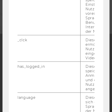
speichert get
Einstellungen
Nutzer*in, zB.
UNTERNEHMEN
voreingestell
Sprache, Regi
Benutzernam
Interaktionsd
der Nutzer*in
_clck
Dieses Cooki
ermöglicht di
Nutzung des
Facebook
Instagram
Blog
eingebettete
Video Players
has_logged_in
Dieses Cooki
YouTube
speichert
Newsletter
Bluesky
Anmeldeinfo
und ob sich de
Nutzer*in jem
angemeldet h
language
Dieses Cooki
IMPRESSUM
sich die
Spracheinstel
BARRIEREFREIHEITSERKLÄRUNG WEBSEITE
der Nutzer*in