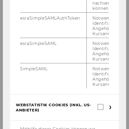
Exercise No. 20: PPC
nachverfolgen z
können.
Exercise No. 21: Project Management -
esraSimpleSAMLAuthToken
Notwendig zur
Production Order
Identifizierung 
Angehörige/r für
Kursanmeldung.
Exercise No. 21: Project Management -
esraSimpleSAML
Notwendig zur
Production Order
Identifizierung 
Angehörige/r für
Kursanmeldung.
Exercise No. 21: Project Management -
Production Order
SimpleSAML
Notwendig zur
Identifizierung 
Exercise No. 21: Project Management -
Angehörige/r für
Production Order
Kursanmeldung.
Exercise No. 21: Project Management -
Production Order
WEBSTATISTIK COOKIES (INKL. US-
Webstatis
ANBIETER)
Cookies
Exercise No. 21: Project Management -
(inkl.
Production Order
US-
Anbieter)