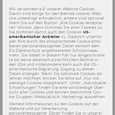
Management - Production
Order
Wir ver­wen­den auf un­se­rer Web­site Coo­kies.
Davon sind ei­ni­ge für den Be­trieb un­se­rer Web­
site un­be­dingt er­for­der­lich, an­de­re sind op­tio­nal.
Wenn Sie auf den But­ton „Alle Coo­kies ak­zep­tie­
ren“ kli­cken, dann stim­men Sie allen Coo­kies zu.
Sie stim­men damit auch den Coo­kies
US-​
Par­ti­al So­lu­ti­on 2
amerikanischer An­bie­ter
zu. Da­durch un­ter­lie­
gen Ihre durch das ent­spre­chen­de Coo­kie er­ho­
be­nen per­so­nen­be­zo­ge­nen Daten kei­nem dem
EU-​Datenschutz an­ge­mes­se­nen Schutz­ni­veau
mehr. Sie haben in die­sem Fall nur ein­ge­schränk­
te bis keine da­ten­schutz­recht­li­chen Rech­te in
den USA und ins­be­son­de­re kann auch die US-​
amerikanische Re­gie­rung Zu­gang zu die­sen
Daten er­lan­gen. Wenn Sie op­tio­na­le Coo­kies ab­
leh­nen möch­ten, kli­cken Sie bitte auf „Nur not­
wen­di­ge Coo­kies Ak­zep­tie­ren“. Unter „In­di­vi­du­el­le
Ein­stel­lun­gen“ fin­den Sie eine voll­stän­di­ge Über­
sicht aller Coo­kies und kön­nen be­stimm­te Coo­
kie Grup­pen (Web­sta­tis­tik, Mar­ke­ting) aus­wäh­len.
Weitere Informationen zu den Cookies auf der
Website und zur Verarbeitung
personenbezogener Daten finden Sie in unserer