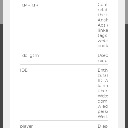
_gac_gb
Contains cam
related infor
the user. If G
Analytics and
Ads accounts 
linked, the co
tags on the G
website read 
STUDIUM
cookie.
WARUM WU?
_dc_gtm
Used to throt
request rate.
BACHELOR
IDE
Enthält eine
MASTER
zufallsgenerie
DOKTORAT / PHD
ID. Anhand di
kann Google 
EXECUTIVE EDUCATION
über verschie
Websites
BEWERBUNG UND ZULASSUNG
domainübergr
INFORMATIONEN FÜR STUDIERENDE
wiedererkenn
personalisiert
INTERNATIONALE UND INCOMING EXCHANGE STUDIERENDE
Werbung auss
ANGEBOTE FÜR SCHULEN UND STUDIENINTERESSIERTE
player
Dieses Cooki