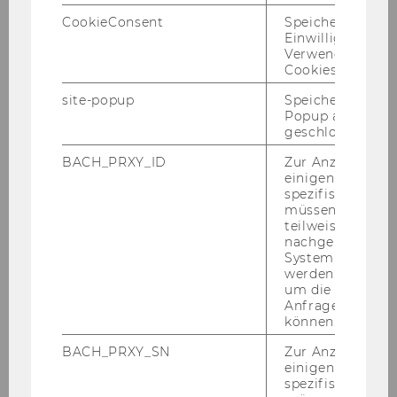
CookieConsent
Speichert Ihre
Einwilligung zur
Verwendung vo
Ex­er­ci­s­es List
Cookies.
site-popup
Speichert ob ein
Popup ausgefüll
geschlossen wur
BACH_PRXY_ID
Zur Anzeige von
Exercises
einigen WU-
spezifischen Inh
müssen Informa
teilweise von
Exercise No. 1: Hierarchical Organisation
nachgelagerten
Structure
System abgefra
werden. Notwen
um die Antwort 
Exercise No. 2: Person in Organisation
Anfrage zuordne
können.
Exercise No. 3: Customer Discounts
BACH_PRXY_SN
Zur Anzeige von
einigen WU-
spezifischen Inh
Exercise No. 4: Sales Department