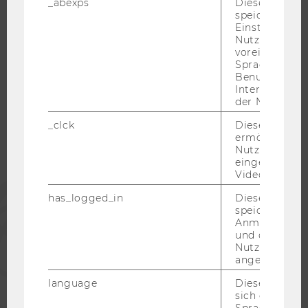
_abexps
Dieses Cooki
speichert get
Einstellungen
Nutzer*in, zB.
voreingestell
WU COMMUNITY
Sprache, Regi
Benutzernam
Interaktionsd
der Nutzer*in
STUDIERENDE
_clck
Dieses Cooki
ermöglicht di
ALUMNI
Nutzung des
eingebettete
Video Players
PRESSE
has_logged_in
Dieses Cooki
speichert
Anmeldeinfo
MITARBEITENDE
und ob sich de
Nutzer*in jem
angemeldet h
UNTERNEHMEN
language
Dieses Cooki
sich die