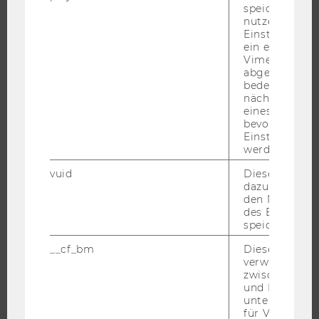
STUDENT CLUBS
speichert
nutzerspezifi
Einstellungen
ein eingebett
Vimeo-Video
FORSCHUNG
abgespielt wi
bedeutet, das
FORSCHUNGSPORTAL
nächsten Ans
eines Vimeo-V
FORSCHENDE
bevorzugten
IMPACT DER FORSCHUNG
Einstellungen
werden.
ORGANISATION DER FORSCHUNG
vuid
Dieser Cookie
FORSCHUNGSINFRASTRUKTUR
dazu eingeset
den Nutzungs
des Benutzers
speichern.
UNIVERSITÄT
__cf_bm
Dieses Cookie
verwendet, u
ÜBER DIE WU
zwischen Men
und Bots zu
ORGANISATION
unterscheiden.
WIRTSCHAFT UND GESELLSCHAFT
für Vimeo no