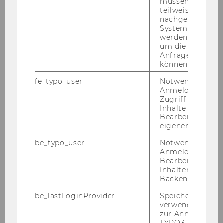
müssen Informa
teilweise von
nachgelagerten
Exercise No. 5: Material and Supplier
System abgefra
werden. Notwen
Exercise No. 6: Web Shop
um die Antwort 
Anfrage zuordne
können.
Exercise No. 7: Simple Flight Database
fe_typo_user
Notwendig für d
Anmeldung und
Exercise No. 8: Organisation
Zugriff auf gesc
Inhalte oder zur
Bearbeitung des
Exercise No. 9: Webtrainer
eigenen Profils.
be_typo_user
Notwendig für d
Exercise No. 10: Project Management
Anmeldung und
Bearbeitung von
Inhalten im TYP
Exercise No. 11: Credit Limit Check (Simplified)
Backend.
be_lastLoginProvider
Speichert die zul
Exercise No. 12: Customer Creation from a SD
verwendete Met
Perspective
zur Anmeldung f
TYPO3-Backend.