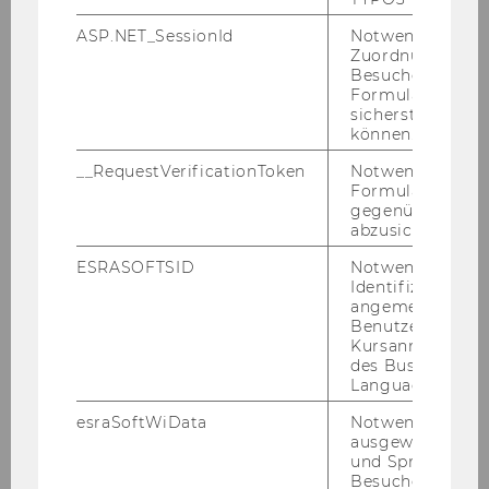
Exercise No. 13: Customer Creation from an AR
ASP.NET_SessionId
Notwendig, um 
Perspective
Zuordnung von
Besucher zu
Formulareingab
Exercise No. 14: A Classical Sales Order
sicherstellen zu
können.
Exercise No. 15: Maintenance
__RequestVerificationToken
Notwendig, um 
Formulareingab
Exercise No. 16: E-Commerce System for Public
gegenüber Angri
abzusichern.
Procurement
ESRASOFTSID
Notwendig zur
Identifizierung 
Exercise No. 17: Accessing a Web-Domain
angemeldeten
Benutzers im
Exercise No. 18: Independent Requirement /
Kursanmeldung
Sales Planning
des Business
Language Center
Exercise No. 19: Linking Cost Centres and
esraSoftWiData
Notwendig um
ausgewählte Sp
Capacities to Work Centre
und Sprachkurse
Besuchers