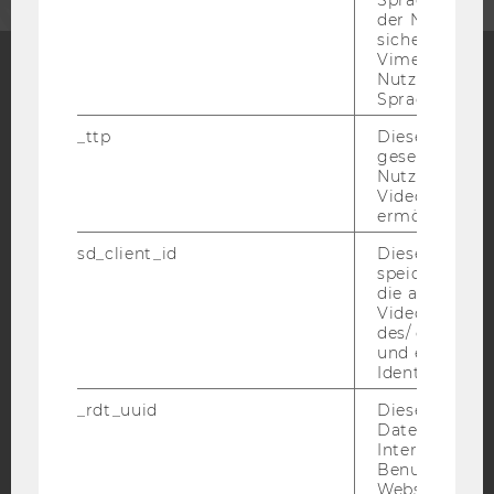
Spracheinstel
der Nutzer*in
sichergestellt
Vimeo in der
Nutzer ausge
Sprache ersch
Facebook
Instagram
Blog
_ttp
Dieser Cookie
gesetzt, um d
Nutzung des 
YouTube
Newsletter
Bluesky
Videoplayers 
ermöglichen
sd_client_id
Dieses Cooki
speichert Dat
die aktuellen
Videoeinstell
IMPRESSUM
des/ der Benu
und einen per
BARRIEREFREIHEITSERKLÄRUNG WEBSEITE
Identifikatio
DATENSCHUTZERKLÄRUNG
_rdt_uuid
Dieses Cooki
Daten über di
DATENSCHUTZERKLÄRUNG SOCIAL MEDIA
Interaktionen
DATENSCHUTZERKLÄRUNG
Benutzer*inne
STUDIENBEWERBER*INNEN UND STUDIERENDE
Websites, auf