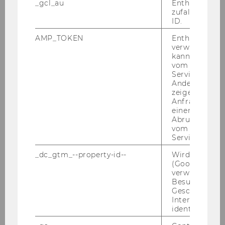
_gcl_au
Enthält eine
Terms of Payment (TOP)
zufallsgenerie
ID.
Exercise No. 29: Material - Routings - Cost
AMP_TOKEN
Enthält ein To
Centres - Work Centres
verwendet we
kann, um eine
vom AMP-Clie
Exercise No. 30: PPC System
Service abzur
Andere mögli
zeigen Opt-ou
Exercise No. 31: Requirements Planning
Anfrage im G
einen Fehler 
Abrufen einer
Exercise No. 32: Cost Centre / Work Centre
vom AMP Clie
Service an.
Exercise No. 33: Account and Organizational
_dc_gtm_--property-id--
Wird von Dou
Structure
(Google Tag 
verwendet, u
Exercise No. 34: Flight Personnel Training
Besucher nach
Geschlecht o
Requirements
Interessen zu
identifizieren.
Exercise No. 35: LPIS