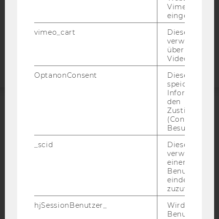
Vimeo-Video
COOKIE EINSTELLUNGEN
eingebettet is
vimeo_cart
Dieses Cookie
Barrierefreiheitserklärung
verwendet, u
Webseite
überprüfen, wi
Video abgespi
OptanonConsent
Dieses Cooki
speichert
Informatione
den
Zustimmungs
ACCREDITED BY:
(Consent) ein
Besuchers.
EQUIS
AACSB
_scid
Dieses Cookie
verwendet, u
einem/einer
Benutzer*in e
eindeutige ID
zuzuweisen
AMBA
hjSessionBenutzer_
Wird gesetzt,
Benutzer zum