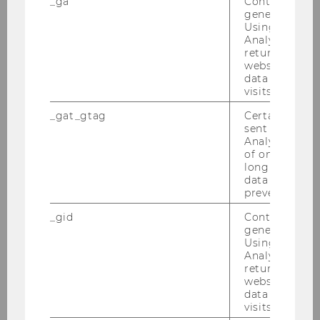
_ga
Contains a r
generated use
Exercise No. 36: Car Rental Service
Using this ID
Analytics can
returning use
Exercise No. 37: Online Auction Website
website and 
data from pre
visits.
Exercise No. 38: Technology Retailer
_gat_gtag
Certain data i
sent to Googl
Exercise No. 39: Delivery Service
Analytics a 
of once per m
long as it is s
Exercise No. 40: Emergency Room
data transfers
prevented.
Exercise No. 41: Hospital Administration
_gid
Contains a r
generated use
Using this ID
Exercise No. 42: Racing Team
Analytics can
returning use
Exercise No. 43: Würstl Stand
website and 
data from pre
visits.
Exercise No. 44: Cargo Ship