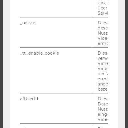
um, um gülti
CAMPUS
über die Nutz
NEWS
Service zu s
EVENTS ARCHIV
_uetvid
Dieses Cookie
gesetzt, um d
EVENTS
Nutzung des 
WU FOUNDATION
Videoplayers 
ermöglichen
_tt_enable_cookie
Dieses Cookie
verwendet, u
JOBS
Vimeo-
Videoeinbett
der WU-Websi
JOBS
ermöglichen 
JOBPORTAL
andere nicht 
bezeichnete 
RESEARCH CAREER
afUserId
Dieses Cooki
WELCOME SERVICES
Daten von
JOBS MIT WU-STUDIUM
Nutzer*innen,
eingebettete
KARRIEREKONTAKTE AN DER WU
Videos intera
KARRIERENETZWERKE AN DER WU