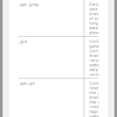
_gat_gtag
Certain data i
sent to Googl
IBW
X
Analytics a 
of once per m
WINF
long as it is s
data transfers
prevented.
WIRE
X
_gid
Contains a r
SBWL
International Marketing
generated use
Using this ID
Management
Analytics can
returning use
Plätze*)
60
website and 
data from pre
visits.
BW
X
_gac_gb
Contains cam
IBW
X
related infor
the user. If G
Analytics and
WINF
Ads accounts 
linked, the co
WIRE
X
tags on the G
website read 