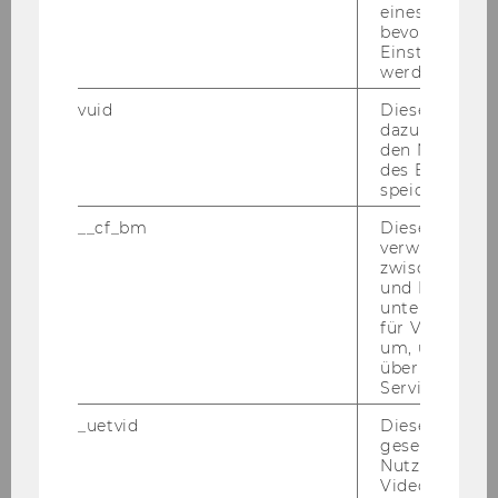
eines Vimeo-V
WINF
bevorzugten
Einstellungen
werden.
WIRE
X
vuid
Dieser Cookie
dazu eingeset
SBWL
Marketing and Consumer
den Nutzungs
Research
des Benutzers
speichern.
Plätze*)
60
__cf_bm
Dieses Cookie
verwendet, u
BW
X
zwischen Men
und Bots zu
IBW
X
unterscheiden.
für Vimeo no
um, um gülti
WINF
über die Nutz
Service zu s
WIRE
X
_uetvid
Dieses Cookie
gesetzt, um d
SBWL
Organisation
Nutzung des 
Videoplayers 