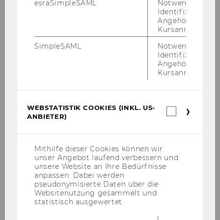
esraSimpleSAML
Notwendig zur
WIRE
X
Identifizierung 
Angehörige/r für
Kursanmeldung.
SBWL
Finance: Markets, Institutions
& Instruments
SimpleSAML
Notwendig zur
Identifizierung 
Angehörige/r für
Plätze*)
300
Kursanmeldung.
BW
X
WEBSTATISTIK COOKIES (INKL. US-
Webstatis
IBW
X
ANBIETER)
Cookies
(inkl.
WINF
US-
Anbieter)
Mithilfe dieser Cookies können wir
WIRE
X
unser Angebot laufend verbessern und
unsere Website an Ihre Bedürfnisse
anpassen. Dabei werden
SBWL
Handel und Marketing
pseudonymisierte Daten über die
Websitenutzung gesammelt und
Plätze*)
60
statistisch ausgewertet.