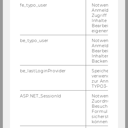
fe_typo_user
Notwendig für d
Anmeldung und
WINF
X(*)
Zugriff auf gesc
Inhalte oder zur
WIRE
X
Bearbeitung des
eigenen Profils.
SBWL
Diversitätsmanagement
be_typo_user
Notwendig für d
Anmeldung und
Plätze*)
62
Bearbeitung von
Inhalten im TYP
Backend.
BW
X
be_lastLoginProvider
Speichert die zul
IBW
X
verwendete Met
zur Anmeldung f
TYPO3-Backend.
WINF
ASP.NET_SessionId
Notwendig, um 
WIRE
X
Zuordnung von
Besucher zu
Formulareingab
SBWL
Entrepreneurship & Innovation
sicherstellen zu
können.
Plätze*)
80