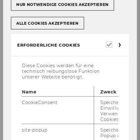
NUR NOTWENDIGE COOKIES AKZEPTIEREN
IBW
X
WINF
ALLE COOKIES AKZEPTIEREN
WIRE
X
Erforderl
ERFORDERLICHE COOKIES
Cookies
SBWL
Data Science
Plätze*)
60
Diese Cookies werden für eine
technisch reibungslose Funktion
unserer Website benötigt.
BW
X
Name
Zweck
IBW
X
CookieConsent
Speichert Ihre
WINF
X (*)
Einwilligung zur
Verwendung vo
Cookies.
WIRE
X
site-popup
Speichert ob ein
Popup ausgefüll
SBWL
Decision Sciences: Game