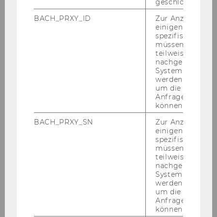
geschlossen wur
Theory, Psychology, and Data
Analysis
BACH_PRXY_ID
Zur Anzeige von
einigen WU-
spezifischen Inh
Plätze*)
60
müssen Informa
teilweise von
BW
X
nachgelagerten
System abgefra
werden. Notwen
IBW
X
um die Antwort 
Anfrage zuordne
WINF
X(*)
können.
BACH_PRXY_SN
Zur Anzeige von
WIRE
X
einigen WU-
spezifischen Inh
SBWL
Digital Marketing
müssen Informa
teilweise von
nachgelagerten
Plätze*)
60
System abgefra
werden. Notwen
BW
X
um die Antwort 
Anfrage zuordne
können.
IBW
X