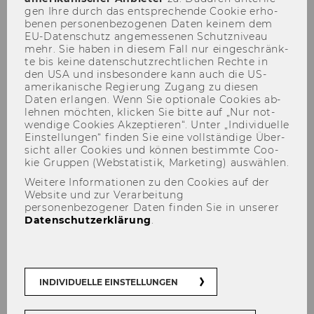
gen Ihre durch das ent­spre­chen­de Coo­kie er­ho­
Responsible Management of
be­nen per­so­nen­be­zo­ge­nen Daten kei­nem dem
Information Systems)
EU-​Datenschutz an­ge­mes­se­nen Schutz­ni­veau
mehr. Sie haben in die­sem Fall nur ein­ge­schränk­
te bis keine da­ten­schutz­recht­li­chen Rech­te in
Plätze*)
124
den USA und ins­be­son­de­re kann auch die US-​
amerikanische Re­gie­rung Zu­gang zu die­sen
BW
X
Daten er­lan­gen. Wenn Sie op­tio­na­le Coo­kies ab­
leh­nen möch­ten, kli­cken Sie bitte auf „Nur not­
wen­di­ge Coo­kies Ak­zep­tie­ren“. Unter „In­di­vi­du­el­le
IBW
X
Ein­stel­lun­gen“ fin­den Sie eine voll­stän­di­ge Über­
sicht aller Coo­kies und kön­nen be­stimm­te Coo­
WINF
X (*)
kie Grup­pen (Web­sta­tis­tik, Mar­ke­ting) aus­wäh­len.
Weitere Informationen zu den Cookies auf der
WIRE
X
Website und zur Verarbeitung
personenbezogener Daten finden Sie in unserer
Datenschutzerklärung
.
SBWL
Change Management &
Management Development
Plätze*)
64
INDIVIDUELLE EINSTELLUNGEN
BW
X