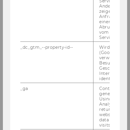
Service abzur
Andere mögli
SBWL
International Accounting &
zeigen Opt-ou
Anfrage im G
Controlling
einen Fehler 
Abrufen einer
Plätze*)
SS 60
vom AMP Clie
WS 120
Service an.
_dc_gtm_--property-id--
Wird von Dou
BW
X
(Google Tag 
verwendet, u
Besucher nach
IBW
X
Geschlecht o
Interessen zu
WINF
identifizieren.
_ga
Contains a r
WIRE
X
generated use
Using this ID
SBWL
International Business
Analytics can
returning use
website and 
Plätze*)
120
data from pre
visits.
BW
X