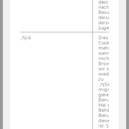
dass Daten v
nachfolgende
WINF
Besuchen auf
derselben We
WIRE
X
derselben Ben
zugeordnet w
SBWL
Transportwirtschaft und
_hjid
Dies ist ein al
Logistik
Cookie, das wi
mehr setzen, 
wenn ein Benu
Plätze*)
60
noch in sein
Browser hat,
BW
X
wir seinen We
wiederverwen
zu
IBW
X
_hjSessionUser
migrieren. Wi
WINF
gesetzt, wenn
Benutzer zum
Mal eine Seite
WIRE
X
Behält die Hot
Benutzer-ID be
SBWL
Unternehmensführung und
diese Seite e
Controlling
ist. Stellt sic