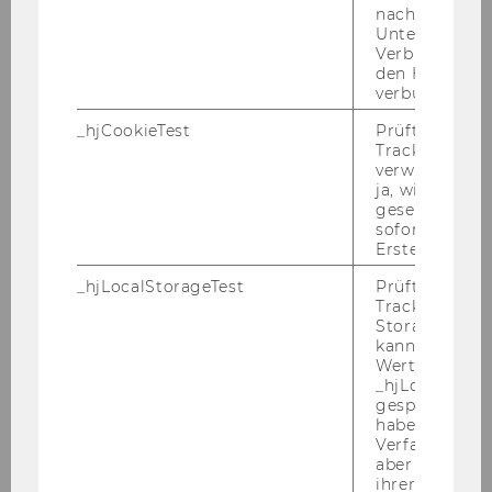
rungen
Communication
nach einer
Unterbrechun
Verbindung w
Plätze*)
60
den Hotjar-Se
verbunden wir
BW
X
_hjCookieTest
Prüft, ob der 
Tracking Cod
IBW
X
verwenden ka
ja, wird ein W
WINF
gesetzt. Wird 
sofort nach s
Erstellung ge
WIRE
X
_hjLocalStorageTest
Prüft, ob der 
Tracking Code
Spezialisie
Wirtschaftsmathematik
(Start
Storage verw
rungen
nur im WiSe)
kann. Wenn ja
Wert 1 gesetzt
Plätze*)
WS 44
_hjLocalStora
gespeicherte
haben keine
BW
X
Verfallszeit, 
aber fast sofo
IBW
X
ihrer Erstellu