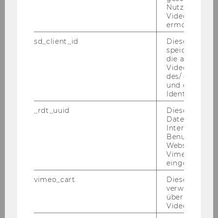
Nutzung des 
Videoplayers 
IBW
X
ermöglichen
sd_client_id
Dieses Cooki
WINF
speichert Dat
die aktuellen
WIRE
X
Videoeinstell
des/ der Benu
und einen per
SBWL
Rechnungslegung &
Identifikatio
Steuerlehre
_rdt_uuid
Dieses Cooki
Daten über di
Plätze*)
120
Interaktionen
Benutzer*inne
BW
X
Websites, auf
Vimeo-Video
eingebettet is
IBW
X
vimeo_cart
Dieses Cookie
WINF
verwendet, u
überprüfen, wi
Video abgespi
WIRE
X