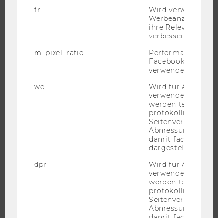
WU FOUNDATION
fr
Wird verwendet, 
Werbeanzeigen aus
ihre Relevanz zu 
verbessern.
JOBS
m_pixel_ratio
Performance-Cooki
Facebook mit Face
JOBS
verwendet wird.
JOBPORTAL
wd
Wird für Analyse-
verwendet. Unter
RESEARCH CAREER
werden technisch
WELCOME SERVICES
protokolliert (z.B.
Seitenverhältnis u
JOBS MIT WU-STUDIUM
Abmessungen des 
KARRIEREKONTAKTE AN DER WU
damit facebook Ap
dargestellt werde
KARRIERENETZWERKE AN DER WU
dpr
Wird für Analyse-
verwendet. Unter
werden technisch
protokolliert (z.B.
Seitenverhältnis u
WU COMMUNITY
Abmessungen des 
damit facebook Ap