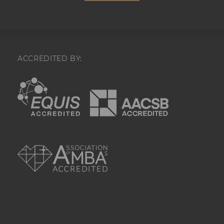
IDs von LinkedIn 
synchronisiert.
AnalyticsSyncHistory
Mit diesem Cookie
Zeitpunkt der Syn
des Nutzers mit d
ACCREDITED BY:
„lms_analytics“ ge
li_oatml
Mit diesem Cooki
EQUIS
AACSB
LinkedIn Mitgliede
von LinkedIn zu W
Analysezwecke iden
lms_ads
Mit diesem Cooki
LinkedIn Mitgliede
AMBA
von LinkedIn identi
lms_analytics
Mit diesem Cooki
LinkedIn Mitgliede
Analysezwecken ide
li_fat_id
Bei diesem Cookie
sich um eine indir
Mitgliederkennung,
Conversion-Tracki