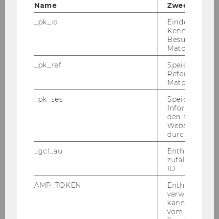
BW
X
Name
Zweck
_pk_id
Eindeutige
IBW
X
Kennzeichnun
Besuchers du
WINF
Matomo.
_pk_ref
Speicherung 
WIRE
X
Referrers dur
Matomo.
SBWL
Information Management and
_pk_ses
Speicherung 
Control
Informatione
den aktuellen
Plätze*)
34
Webseitenbe
durch Matom
BW
X
_gcl_au
Enthält eine
zufallsgenerie
ID.
IBW
X
AMP_TOKEN
Enthält ein To
WINF
X (*)
verwendet we
kann, um eine
vom AMP-Clie
WIRE
X