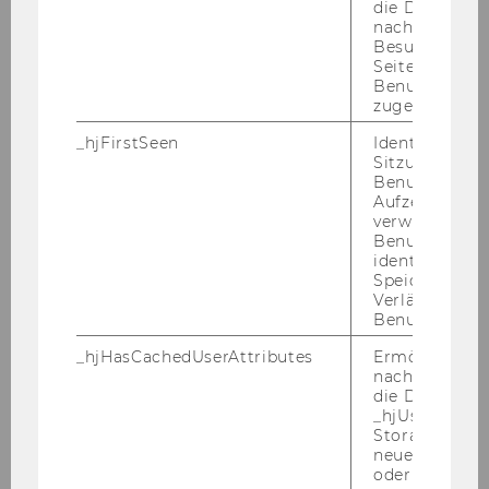
die Daten von
nachfolgende
Plätze*)
52
Besuchen der
Seite derselb
BW
X
Benutzer-ID
zugeordnet w
IBW
X
_hjFirstSeen
Identifiziert d
Sitzung eines
Benutzers. Wi
WINF
Aufzeichnungs
verwendet, u
WIRE
X
Benutzersitz
identifizieren.
Speicherdaue
SBWL
Verhaltenswissenschaftlich
Verlängert sic
orientiertes Management
Benutzeraktivi
_hjHasCachedUserAttributes
Ermöglicht e
Plätze*)
33
nachzuvollzie
die Daten in
BW
X
_hjUserAttrib
Storage auf 
neuesten Stan
IBW
X
oder nicht.