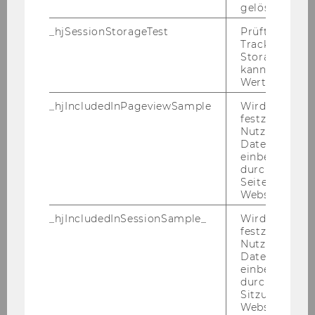
gelöscht.
WINF
X (*)
_hjSessionStorageTest
Prüft, ob der 
Tracking Cod
WIRE
X
Storage verw
kann. Wenn ja
Wert von 1 ges
_hjIncludedInPageviewSample
Wird gesetzt
(*) Bitte be­ach­ten Sie
un­be­dingt
die In­for­ma­
festzustellen,
tio­nen bzgl. Spe­zia­li­sie­run­gen in Ihrem
Stu­
Nutzer in die
Datenstichpr
di­en­plan
.
einbezogen wi
durch das
*) SBWL/Spezialisierungs-​Plätze stand
Seitenaufrufli
12.06.2026 - Än­de­run­gen mög­lich/ Die Plät­ze
Website defini
be­zie­hen sich auf alle Ba­che­lor Stu­di­en­plä­ne
_hjIncludedInSessionSample_
Wird gesetzt
der WU
festzustellen,
Nutzer in die
Datenstichpr
einbezogen wi
durch das täg
Sitzungslimit 
Website defini
Wirtschafts- und Sozialwissenschaften