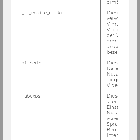
ermöglichen
Plätze*)
34
_tt_enable_cookie
Dieses Cookie
BW
X
verwendet, u
Vimeo-
Videoeinbett
IBW
X
der WU-Websi
ermöglichen 
WINF
andere nicht 
bezeichnete 
WIRE
X
afUserId
Dieses Cooki
Daten von
SBWL
Personalmanagement
Nutzer*innen,
eingebettete
Videos intera
Plätze*)
68
_abexps
Dieses Cooki
speichert get
BW
X
Einstellungen
Nutzer*in, zB.
IBW
X
voreingestell
Sprache, Regi
Benutzernam
WINF
Interaktionsd