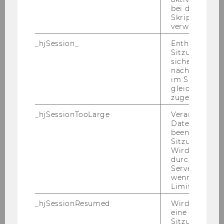
bei der
Skriptinitiali
Folgende Spezialisierungen stehen
verwendet wir
derzeit zur Auswahl für WISO 2019 &
WIRE 2016:
_hjSession_
Enthält die ak
Sitzungsdaten.
sicher, dass
Spezialisie
Health and Social Policy
nachfolgende
im Sitzungsfe
rungen
gleichen Sitz
zugeordnet w
Plätze*)
45
_hjSessionTooLarge
Veranlasst Hot
Datenerfassu
BW
X
beenden, wen
Sitzung zu vie
IBW
X
Wird automat
durch ein Sig
Servers best
WINF
wenn die Sitz
Limit überschr
WIRE
X
_hjSessionResumed
Wird gesetzt,
eine
Spezialisie
International Business
Sitzung/Aufz