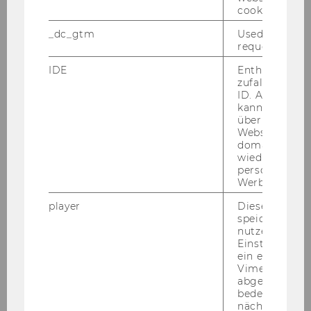
cookie.
SBWL
Knowledge Management
_dc_gtm
Used to throt
request rate.
Plätze*)
64
IDE
Enthält eine
BW
X
zufallsgenerie
ID. Anhand di
kann Google 
IBW
X
über verschie
Websites
WINF
X(*)
domainübergr
wiedererkenn
personalisiert
WIRE
X
Werbung auss
SBWL
Marketing
player
Dieses Cooki
speichert
nutzerspezifi
Plätze*)
60
Einstellungen
ein eingebett
BW
X
Vimeo-Video
abgespielt wi
bedeutet, das
IBW
X
nächsten Ans