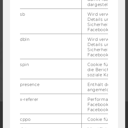
dargestellt werde
STUDIERENDE
sb
Wird verwendet, 
Details und
Sicherheitsinform
ALUMNI
Facebook-Kontos z
dbln
Wird verwendet, 
PRESSE
Details und
Sicherheitsinform
Facebook-Kontos z
MITARBEITENDE
spin
Cookie für Werbe
die Berichterstatt
soziale Kampagne
UNTERNEHMEN
presence
Enthält den "Chat"
angemeldeten Ben
x-referer
Performance-Cooki
Facebook in Komb
Facebook-Pixel ve
cppo
Cookie für statist
Facebook
Instagram
Blog