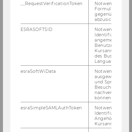
__RequestVerificationToken
Notwendig, um 
Formulareingab
BW
X
gegenüber Angri
abzusichern.
IBW
X
ESRASOFTSID
Notwendig zur
Identifizierung 
WINF
X(*)
angemeldeten
Benutzers im
Kursanmeldung
WIRE
X
des Business
Language Center
SBWL
Ethics for Management,
esraSoftWiData
Notwendig um
Organizations, and Society
ausgewählte Sp
und Sprachkurse
Plätze*)
30
Besuchers
nachverfolgen z
können.
BW
X
esraSimpleSAMLAuthToken
Notwendig zur
IBW
X
Identifizierung 
Angehörige/r für
Kursanmeldung.
WINF