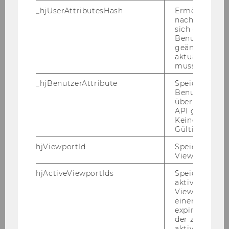
WINF
_hjUserAttributesHash
Ermöglicht e
nachzuvollzie
sich ein
WIRE
X
Benutzerattri
geändert hat
SBWL
Wirtschaftstraining und
aktualisiert 
muss.
Bildungsmanagement
(Anmeldung über Einstieg
_hjBenutzerAttribute
Speichert
Business Training)
Benutzerattri
über die Hotja
API gesendet
Plätze*)
60
Keine explizit
Gültigkeitsda
BW
X
hjViewportId
Speichert Ben
Viewport-Deta
IBW
X
hjActiveViewportIds
Speichert die
aktiven Benut
WINF
Viewports. Sp
einen
WIRE
X
expirationTi
der zur Valid
aktiver Ansic