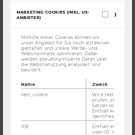
STUDIUM
MARKETING COOKIES (INKL. US-
Marketin
ANBIETER)
Cookies
WARUM WU?
(inkl.
US-
BACHELOR
Anbieter)
Mithilfe dieser Cookies können wir
MASTER
unser Angebot für Sie noch attraktiver
DOKTORAT / PHD
gestalten und unsere Werbe- und
Websiteinhalte optimieren. Dabei
EXECUTIVE EDUCATION
werden pseudonymisierte Daten über
die Websitenutzung analysiert und
BEWERBUNG UND ZULASSUNG
beurteilt.
INFORMATIONEN FÜR STUDIERENDE
INTERNATIONALE UND INCOMING EXCHANGE STUDIERENDE
Name
Zweck
ANGEBOTE FÜR SCHULEN UND STUDIENINTERESSIERTE
test_cookie
Wird testweise ge
prüfen, ob der Br
STUDENT CLUBS
Setzen von Cookies
Enthält keine
Identifikationsme
FORSCHUNG
IDE
Enthält eine zufal
User-ID. Anhand d