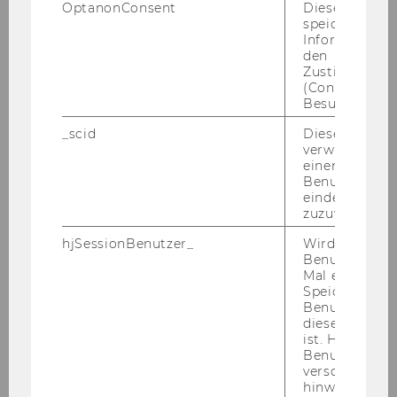
OptanonConsent
Dieses Cooki
SBWL
Strategy and Organization
speichert
Informatione
den
Plätze*)
32
Zustimmungs
(Consent) ein
BW
X
Besuchers.
_scid
Dieses Cookie
IBW
X
verwendet, u
einem/einer
WINF
Benutzer*in e
eindeutige ID
zuzuweisen
WIRE
X
hjSessionBenutzer_
Wird gesetzt,
Benutzer zum
SBWL
Supply Networks and Services
Mal eine Seite
Speichert die 
Plätze*)
50
Benutzer-ID, d
diese Seite e
ist. Hotjar ver
BW
X
Benutzer nich
verschiedene
IBW
X
hinweg.Stellt 