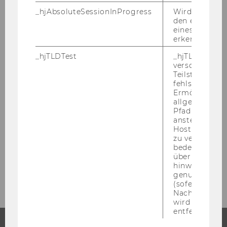
_hjAbsoluteSessionInProgress
Wird verwend
den ersten Se
eines Benutze
Überblick
erkennen.
_hjTLDTest
_hjTLDTest-Co
STEOP & CBK
verschiedene
Teilstrings, bi
fehlschlägt.
Studienzweige
Ermöglicht, 
allgemeinsten
Pfad zu ermitt
Wahl- und Spezialisierungsprogramme
anstelle des
Hostnamens d
Studienpläne
zu verwenden 
bedeutet, das
über Subdom
Bachelorarbeit
hinweg geme
genutzt werd
(sofern zutref
Nach dieser 
wird das Cook
entfernt.