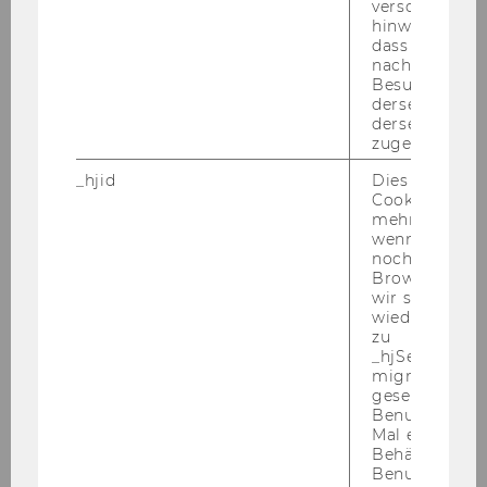
verschiedene
nen, die be­reits eine Stel­le als Uni­ver­si­täts­as­sis­
hinweg.Stellt 
tent/in prae doc inne hat­ten, ist le­dig­lich auf
dass Daten v
eine Stel­le eines Uni­ver­si­täts­as­sis­ten­ten post
nachfolgende
Besuchen auf
doc/einer Uni­ver­si­täts­as­sis­ten­tin post doc im
derselben We
Ten­ure Track mög­lich.
derselben Ben
zugeordnet w
Auf­ga­ben­ge­biet:
_hjid
Dies ist ein al
Mit­ar­beit im Forschungs-​ und Lehr­be­trieb, Mit­
Cookie, das wi
mehr setzen, 
wir­kung an For­schungs­pro­jek­ten und Pra­xis­an­
wenn ein Benu
wen­dun­gen sowie an der Pu­bli­ka­ti­on der Er­
noch in sein
geb­nis­se.
Browser hat,
wir seinen We
wiederverwen
Not­wen­di­ge Kennt­nis­se und Qua­li­fi­ka­tio­
zu
_hjSessionUser
nen:
migrieren. Wi
ab­ge­schlos­se­nes Master-​Studium der Sozial-​
gesetzt, wenn
und Wirt­schafts­wis­sen­schaf­ten mit Bezug zu
Benutzer zum
Mal eine Seite
Trans­port und Lo­gis­tik bzw. ab­ge­schlos­se­nes
Behält die Hot
Di­plom­stu­di­um oder gleich­wer­ti­ges Uni­ver­si­
Benutzer-ID be