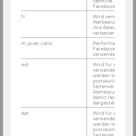
Identität des Users
Fla­che Hier­ar­chien und Frei­raum für die Ver­
Facebook zu authen
wirk­li­chung ei­ge­ner Ideen
fr
Wird verwendet, 
Of­fe­nes und kom­mu­ni­ka­ti­ves Be­triebs­kli­ma
Werbeanzeigen aus
ihre Relevanz zu 
Fach­li­che und per­sön­li­che Entwicklungs-​ und
verbessern.
Wei­ter­bil­dungs­mög­lich­kei­ten
Sehr kol­le­gia­les Team
m_pixel_ratio
Performance-Cooki
Facebook mit Face
Kenn­zahl: 2402
verwendet wird.
Bitte be­wer­ben Sie sich auf un­se­rer Home­page
wd
Wird für Analyse-
verwendet. Unter
unter
http://www.wu.ac.at/jobs
werden technisch
Ende der Be­wer­bungs­frist: 30. Ok­to­ber 2013
protokolliert (z.B.
Seitenverhältnis u
Abmessungen des 
damit facebook Ap
2.) Im Be­reich
Programm-​ & Qua­li­täts­ma­
dargestellt werde
nage­ment
ist vor­aus­sicht­lich ab 15. No­vem­ber
2013 bis 31. De­zem­ber 2014
eine Stel­le eines
dpr
Wird für Analyse-
verwendet. Unter
Mit­ar­bei­ters/einer Mit­ar­bei­te­rin für Stra­te­gi­
werden technisch
sche Pro­jek­te in der Lehre
(An­ge­stell­te/r
protokolliert (z.B.
gemäß Kol­lek­tiv­ver­trag für die Ar­beit­neh­
Seitenverhältnis u