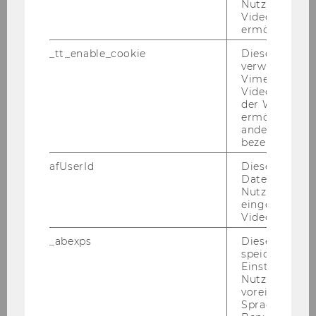
Nutzung des 
doc/einer Uni­ver­si­täts­as­sis­ten­tin post doc im
Videoplayers 
ermöglichen
Ten­ure Track
_tt_enable_cookie
Dieses Cookie
verwendet, u
Gemäß Kol­lek­tiv­ver­trag kön­nen nur stu­den­ti­
Vimeo-
sche Mit­ar­bei­ter/innen auf­ge­nom­men wer­den,
Videoeinbett
der WU-Websi
die ein für die in Be­tracht kom­men­de Ver­wen­
ermöglichen 
dung vor­ge­se­he­nes Master-​(Diplom-​)Stu­di­um
andere nicht 
noch nicht ab­ge­schlos­sen haben. Wir wei­sen
bezeichnete 
dar­auf hin, dass der WU-​
afUserId
Dieses Cooki
Personalentwicklungsplan für stu­den­ti­sche
Daten von
Mit­ar­bei­ter/innen eine ma­xi­ma­le Be­fris­tungs­
Nutzer*innen,
eingebettete
dau­er von zwei Jah­ren vor­sieht zu be­set­zen.
Videos intera
_abexps
Dieses Cooki
Auf­ga­ben­ge­biet:
speichert get
Uni­ver­si­täts­as­sis­tent/in prae doc:
Einstellungen
Nutzer*in, zB.
selb­stän­di­ge Durch­füh­rung von Lehr­ver­an­stal­
voreingestell
tun­gen und Ab­hal­tung von Prü­fun­gen, Über­
Sprache, Regi
nah­me von wis­sen­schaft­li­chen Re­cher­che­tä­