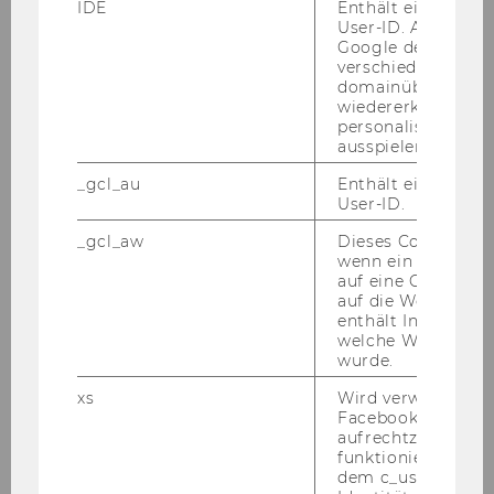
IDE
Enthält eine zufal
und Schrift
User-ID. Anhand d
Hohe Kund/inn/en- und Ser­vice­ori­en­tie­rung
Google den User ü
verschiedene Webs
Aus­ge­zeich­ne­te Kom­mu­ni­ka­ti­ons­fä­hig­keit in
domainübergreife
einem pro­fes­sio­nel­len Ar­beits­um­feld
wiedererkennen u
Gutes Or­ga­ni­sa­ti­ons­ge­schick
personalisierte W
ausspielen.
Ge­wünsch­te Kennt­nis­se und Qua­li­fi­ka­tio­
_gcl_au
Enthält eine zufal
nen:
User-ID.
Ma­tu­ra oder ab­ge­schlos­se­ne hö­he­re Schul­aus­
bil­dung (z.B. HAK)
_gcl_aw
Dieses Cookie wird
wenn ein User über
Be­reit­schaft min. 1-2 Aben­d­e­vents/Monat zu
auf eine Google W
be­treu­en
auf die Website ge
Be­rufs­er­fah­rung in einem ver­gleich­ba­ren
enthält Informatio
welche Werbeanzei
Beruf z.B. im Hotel-​ oder Gas­tro­no­mie­ge­wer­be
wurde.
sind wün­schens­wert
xs
Wird verwendet, u
Wir bie­ten:
Facebook-Sitzung
Pro­fes­sio­nel­les und in­ter­na­tio­na­les Ar­beits­um­
aufrechtzuerhalten
funktioniert in Ve
feld
dem c_user-Cookie
Hohe Ei­gen­ver­ant­wor­tung