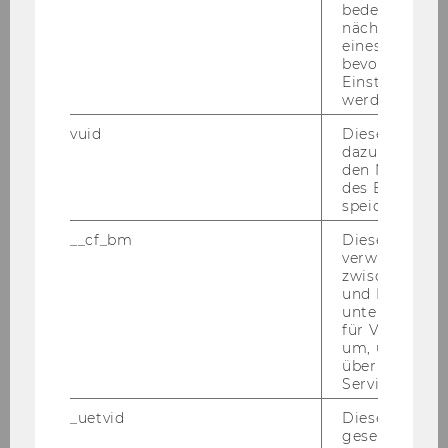
bei­ter/eine stu­den­ti­sche Mit­ar­bei­te­rin (Tea­
bedeutet, das
ching As­si­stant/Tea­ching and Re­se­arch As­si­
nächsten Ans
eines Vimeo-V
stant)
(An­ge­stell­te/r gemäß Kol­lek­tiv­ver­trag für
bevorzugten
die Ar­beit­neh­mer/innen der Uni­ver­si­tä­ten, mo­
Einstellungen
nat­li­ches Ent­gelt: 912,85 € brut­to)
Be­schäf­ti­
werden.
gungs­aus­maß: 50% (20 Std./Woche)
zu be­
vuid
Dieser Cookie
set­zen.
dazu eingeset
den Nutzungs
des Benutzers
Wir wei­sen dar­auf hin, dass der WU-​
speichern.
Personalentwicklungsplan für Uni­ver­si­täts­as­sis­
__cf_bm
Dieses Cookie
tent/in prae doc eine ma­xi­ma­le Be­fris­tungs­
verwendet, u
dau­er von sechs Jah­ren vor­sieht. Be­wer­
zwischen Men
und Bots zu
ber/innen, die be­reits als Er­satz­kräf­te an der
unterscheiden.
WU be­schäf­tigt sind, kön­nen daher nur mehr
für Vimeo no
für die auf sechs Jahre feh­len­de Zeit ein­ge­stellt
um, um gülti
über die Nutz
wer­den. Die Wie­der­be­stel­lung von Per­so­nen,
Service zu s
die be­reits eine Stel­le als Uni­ver­si­täts­as­sis­
_uetvid
Dieses Cookie
tent/in prae doc inne hat­ten, ist le­dig­lich auf
gesetzt, um d
eine Stel­le eines Uni­ver­si­täts­as­sis­ten­ten post