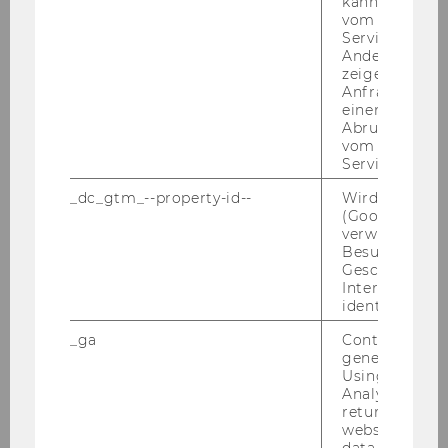
kann, um eine
mög­lich)
Be­schäf­ti­gungs­aus­maß: 75% (30
vom AMP-Clie
Service abzur
Std./Woche)
zu be­set­zen.
Andere mögli
Wir wei­sen dar­auf hin, dass der WU-​
zeigen Opt-ou
Personalentwicklungsplan für Uni­ver­si­täts­as­sis­
Anfrage im G
einen Fehler 
tent/in prae doc eine ma­xi­ma­le Be­fris­tungs­
Abrufen einer
dau­er von sechs Jah­ren vor­sieht. Be­wer­
vom AMP Clie
ber/innen, die be­reits als Er­satz­kräf­te an der
Service an.
WU be­schäf­tigt sind, kön­nen daher nur mehr
_dc_gtm_--property-id--
Wird von Dou
für die auf sechs Jahre feh­len­de Zeit ein­ge­stellt
(Google Tag 
wer­den. Die Wie­der­be­stel­lung von Per­so­nen,
verwendet, u
Besucher nach
die be­reits eine Stel­le als Uni­ver­si­täts­as­sis­
Geschlecht o
tent/in prae doc inne hat­ten, ist le­dig­lich auf
Interessen zu
eine Stel­le eines Uni­ver­si­täts­as­sis­ten­ten post
identifizieren.
doc/einer Uni­ver­si­täts­as­sis­ten­tin post doc im
_ga
Contains a r
Ten­ure Track
generated use
Using this ID
Auf­ga­ben­ge­biet:
Analytics can
Un­ter­stüt­zung und Mit­ar­beit bei der Ent­wick­
returning use
website and 
lung quan­ti­ta­ti­ver Mo­del­le und deren soft­ware­
data from pre