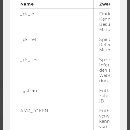
Name
Zweck
_pk_id
Eindeutige
Kennzeichnun
Besuchers du
WU COMMUNITY
Matomo.
_pk_ref
Speicherung 
Referrers dur
STUDIERENDE
Matomo.
_pk_ses
Speicherung 
ALUMNI
Informatione
den aktuellen
Webseitenbe
durch Matom
PRESSE
_gcl_au
Enthält eine
zufallsgenerie
MITARBEITENDE
ID.
AMP_TOKEN
Enthält ein To
verwendet we
UNTERNEHMEN
kann, um eine
vom AMP-Clie