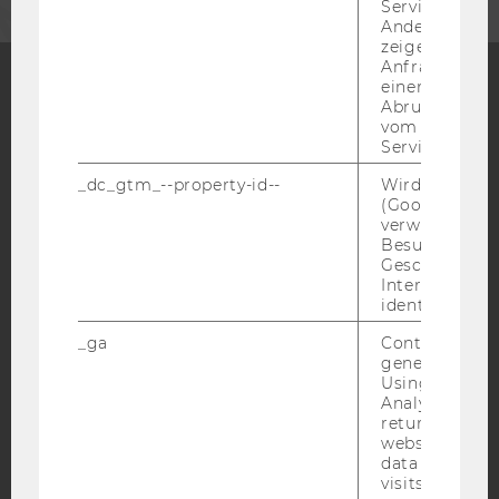
Service abzur
Andere mögli
zeigen Opt-ou
Anfrage im G
einen Fehler 
Abrufen einer
Facebook
Instagram
Blog
vom AMP Clie
Service an.
_dc_gtm_--property-id--
Wird von Dou
(Google Tag 
YouTube
Newsletter
Bluesky
verwendet, u
Besucher nach
Geschlecht o
Interessen zu
identifizieren.
_ga
Contains a r
IMPRESSUM
generated use
BARRIEREFREIHEITSERKLÄRUNG WEBSEITE
Using this ID
Analytics can
DATENSCHUTZERKLÄRUNG
returning use
website and 
DATENSCHUTZERKLÄRUNG SOCIAL MEDIA
data from pre
DATENSCHUTZERKLÄRUNG
visits.