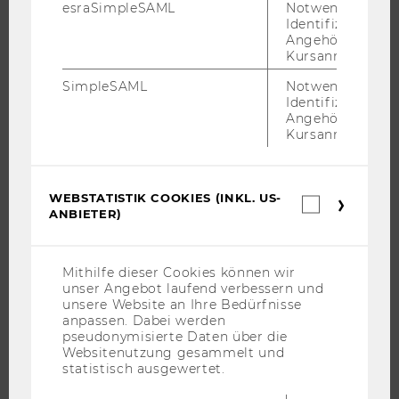
esraSimpleSAML
Notwendig zur
CAMPUS
Identifizierung 
Angehörige/r für
NEWS
Kursanmeldung.
EVENTS ARCHIV
SimpleSAML
Notwendig zur
EVENTS
Identifizierung 
Angehörige/r für
WU FOUNDATION
Kursanmeldung.
WEBSTATISTIK COOKIES (INKL. US-
Webstatis
JOBS
ANBIETER)
Cookies
(inkl.
JOBS
US-
JOBPORTAL
Anbieter)
Mithilfe dieser Cookies können wir
unser Angebot laufend verbessern und
RESEARCH CAREER
unsere Website an Ihre Bedürfnisse
WELCOME SERVICES
anpassen. Dabei werden
pseudonymisierte Daten über die
JOBS MIT WU-STUDIUM
Websitenutzung gesammelt und
statistisch ausgewertet.
KARRIEREKONTAKTE AN DER WU
KARRIERENETZWERKE AN DER WU