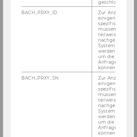
Mitteilungsblatt vom 19. Februar 2014, 21.
geschlossen wur
Stück
BACH_PRXY_ID
Zur Anzeige von
einigen WU-
Mitteilungsblatt vom 26. Februar 2014, 22.
spezifischen Inh
Stück
müssen Informa
teilweise von
nachgelagerten
März 2014
System abgefra
werden. Notwen
um die Antwort 
April 2014
Anfrage zuordne
können.
Mai 2014
BACH_PRXY_SN
Zur Anzeige von
einigen WU-
spezifischen Inh
Juni 2014
müssen Informa
teilweise von
nachgelagerten
Juli 2014
System abgefra
werden. Notwen
um die Antwort 
August 2014
Anfrage zuordne
können.