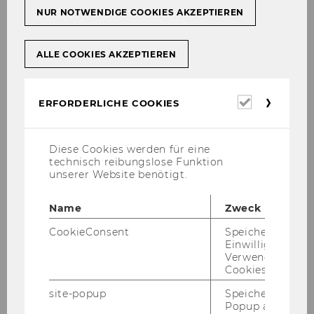
NUR NOTWENDIGE COOKIES AKZEPTIEREN
Oktober 2013
ALLE COOKIES AKZEPTIEREN
November 2013
Erforderl
ERFORDERLICHE COOKIES
Dezember 2013
Cookies
Jänner 2014
Diese Cookies werden für eine
technisch reibungslose Funktion
unserer Website benötigt.
Februar 2014
Name
Zweck
Mitteilungsblatt vom 5. Februar 2014, 19.
CookieConsent
Speichert Ihre
Stück
Einwilligung zur
Verwendung vo
Mitteilungsblatt vom 12. Februar 2014, 20.
Cookies.
Stück
site-popup
Speichert ob ein
Popup ausgefüll