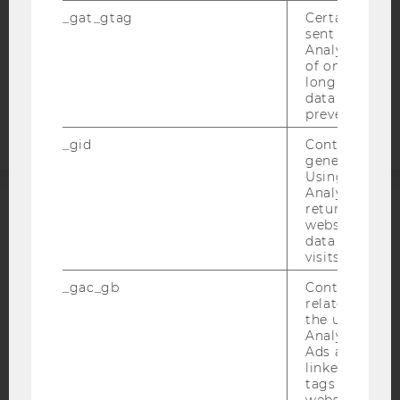
STUDIENBEWERBER*INNEN UND STUDIERENDE
_gat_gtag
Certain data i
COOKIE EINSTELLUNGEN
sent to Googl
Analytics a 
of once per m
Barrierefreiheitserklärung
long as it is s
Webseite
data transfers
prevented.
_gid
Contains a r
generated use
Using this ID
Analytics can
returning use
ACCREDITED BY:
website and 
data from pre
visits.
EQUIS
AACSB
_gac_gb
Contains cam
related infor
the user. If G
Analytics and
Ads accounts 
AMBA
linked, the co
tags on the G