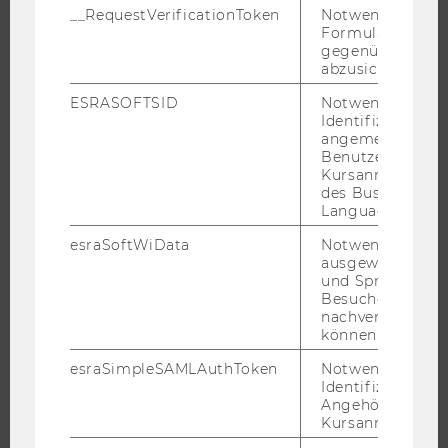
STUDENT CLUBS
__RequestVerificationToken
Notwendig, um 
Formulareingab
gegenüber Angri
abzusichern.
FORSCHUNG
ESRASOFTSID
Notwendig zur
Identifizierung 
angemeldeten
FORSCHUNGSPORTAL
Benutzers im
FORSCHENDE
Kursanmeldung
des Business
IMPACT DER FORSCHUNG
Language Center
ORGANISATION DER FORSCHUNG
esraSoftWiData
Notwendig um
FORSCHUNGSINFRASTRUKTUR
ausgewählte Sp
und Sprachkurse
Besuchers
nachverfolgen z
können.
UNIVERSITÄT
esraSimpleSAMLAuthToken
Notwendig zur
ÜBER DIE WU
Identifizierung 
Angehörige/r für
ORGANISATION
Kursanmeldung.
WIRTSCHAFT UND GESELLSCHAFT