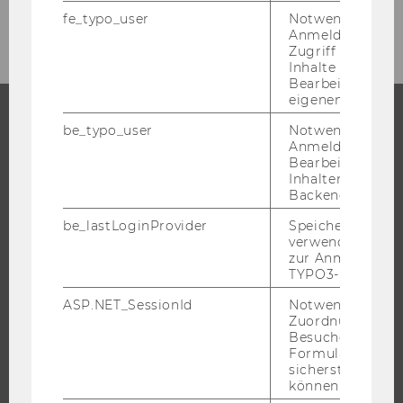
September 2014
fe_typo_user
Notwendig für d
Anmeldung und
Zugriff auf gesc
Inhalte oder zur
Bearbeitung des
eigenen Profils.
be_typo_user
Notwendig für d
STUDIUM
Anmeldung und
Bearbeitung von
Inhalten im TYP
WARUM WU?
Backend.
BACHELOR
be_lastLoginProvider
Speichert die zul
MASTER
verwendete Met
zur Anmeldung f
DOKTORAT / PHD
TYPO3-Backend.
EXECUTIVE EDUCATION
ASP.NET_SessionId
Notwendig, um 
BEWERBUNG UND ZULASSUNG
Zuordnung von
Besucher zu
INFORMATIONEN FÜR STUDIERENDE
Formulareingab
INTERNATIONALE UND INCOMING EXCHANGE STUDIERENDE
sicherstellen zu
können.
ANGEBOTE FÜR SCHULEN UND STUDIENINTERESSIERTE