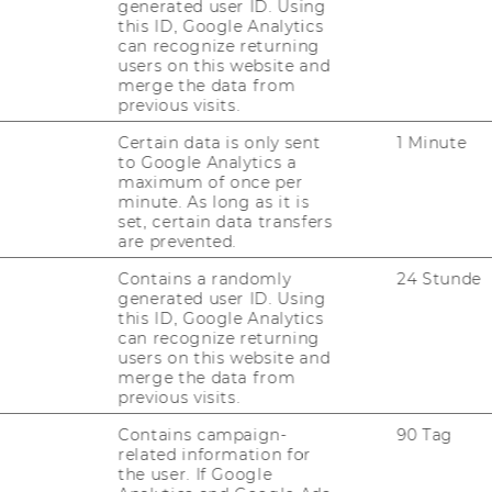
generated user ID. Using
fikation werden Frauen vorrangig
this ID, Google Analytics
can recognize returning
nnen, die die gesetzlichen
users on this website and
llen und den Anforderungen des
merge the data from
rechen, sind zu Bewerbungsgesprächen
previous visits.
Certain data is only sent
1 Minute
reis für Gleichbehandlungsfragen
to Google Analytics a
maximum of once per
tionen finden Sie unter
minute. As long as it is
ture/lobby/equaltreatment
set, certain data transfers
en: Wir bitten Bewerberinnen und
are prevented.
r, dass Reise- und Aufenthaltskosten, die
Contains a randomly
24 Stunde
 Aufnahmeverfahren entstehen, nicht von
generated user ID. Using
Wien abgegolten werden können.
this ID, Google Analytics
can recognize returning
users on this website and
merge the data from
previous visits.
:
 Banking and Insurance
ist voraussichtlich
Contains campaign-
90 Tag
related information for
zember 2014
eine Stelle eines
the user. If Google
ntin
(Angestellte/r gemäß Kollektivvertrag