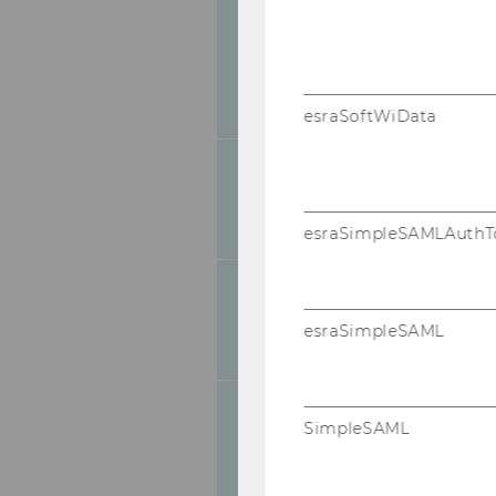
Strategy and Innovation
esraSoftWiData
Welthandel (Global Busine
esraSimpleSAMLAuthT
Öffentliches Recht und St
esraSimpleSAML
and Tax Law)
SimpleSAML
Fremdsprachliche Wirtsc
(Foreign Language Busine