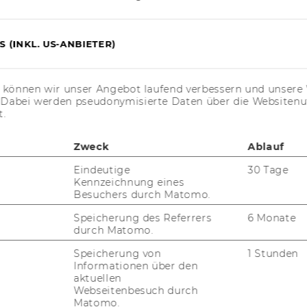
Ulrike
 (INKL. US-ANBIETER)
Schneider
omics)
Stv. Sigrid
Stagl
s können wir unser Angebot laufend verbessern und unsere 
. Dabei werden pseudonymisierte Daten über die Website
t.
Ingrid Kubin
Zweck
Ablauf
)
Stv. Harald
Badinger
Eindeutige
30 Tage
Kennzeichnung eines
Besuchers durch Matomo.
Speicherung des Referrers
6 Monate
durch Matomo.
r 2014, 14. Stück
86) Ernennung von
Speicherung von
1 Stunden
d Stellvertreter/inne/n für die
Informationen über den
is 30.09.2014
aktuellen
Webseitenbesuch durch
Matomo.