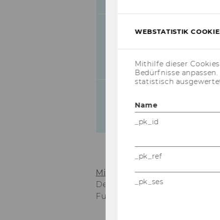
WEBSTATISTIK COOKIES
Sozioökonomie (Socioecon
Mithilfe dieser Cookie
Bedürfnisse anpassen
statistisch ausgewerte
Name
Volkswirtschaft (Economics
_pk_id
_pk_ref
Mitteilungsblatt vom 2. Jänne
_pk_ses
Departmentvorständ/inn/en un
Funktionsperiode 01.01.2014 b