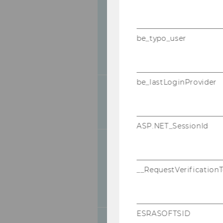
Finance, Accounting and St
be_typo_user
be_lastLoginProvider
Informationsverarbeitung
Prozessmanagement (Info
Operations)
ASP.NET_SessionId
Marketing
__RequestVerification
ESRASOFTSID