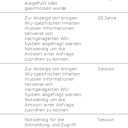
ausgefüllt oder
geschlossen wurde.
Zur Anzeige von einigen
20 Jahre
m 2. Jänner 2014, 14. Stück
WU-spezifischen Inhalten
on Stellen für wissenschaftliches
müssen Informationen
teilweise von
nachgelagerten WU-
System abgefragt werden.
Notwendig um die
Antwort einer Anfrage
r 2014, 14. Stück
85)
zuordnen zu können.
vorständ/inn/en und
Zur Anzeige von einigen
Session
WU-spezifischen Inhalten
 Funktionsperiode 01.01.2014 bis 31.12.2015
müssen Informationen
en gemäß § 12 (2) der Satzung der WU für
teilweise von
nachgelagerten WU-
bis 31.12.2015 zu
System abgefragt werden.
d Stellvertreter/inne/n ernannt.
Notwendig um die
Antwort einer Anfrage
zuordnen zu können.
Leitung
Notwendig für die
Session
Anmeldung und Zugriff
Stefan Bogner