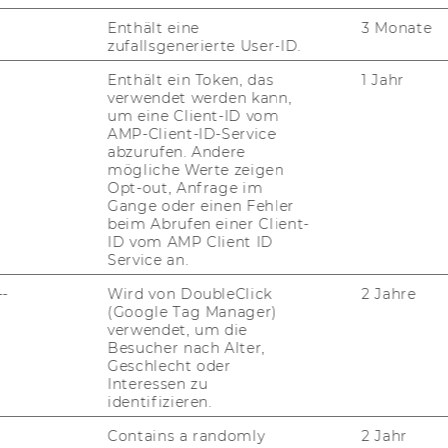
en gemäß § 12 (2) der Satzung der WU für
Enthält eine
3 Monate
bis 30.9.2014 zu
zufallsgenerierte User-ID.
d Stellvertreter/inne/n ernannt.
Enthält ein Token, das
1 Jahr
verwendet werden kann,
Leitung
um eine Client-ID vom
AMP-Client-ID-Service
abzurufen. Andere
Edeltraud Hanappi-Egger
mögliche Werte zeigen
Stv. Michael Müller-Camen
Opt-out, Anfrage im
Gange oder einen Fehler
beim Abrufen einer Client-
ID vom AMP Client ID
Service an.
--
Wird von DoubleClick
2 Jahre
für wissenschaftliches Personal
(Google Tag Manager)
verwendet, um die
Besucher nach Alter,
Geschlecht oder
Interessen zu
ie Wirtschaftsuniversität Wien die Erhöhung
identifizieren.
nschaftlichen Personal zum Ziel gesetzt
Contains a randomly
2 Jahr
uen ausdrücklich aufgefordert, sich zu