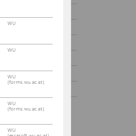
April 2014
WU
Mai 2014
Juni 2014
WU
Juli 2014
August 2014
WU
(forms.wu.ac.at)
September 2014
WU
(forms.wu.ac.at)
WU
(esrasoft.wu.ac.at)