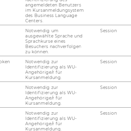
angemeldeten Benutzers
Speckbacher
im Kursanmeldungsystem
Stv.
des Business Language
Christopher
Centers.
Lettl
Notwendig um
Session
ausgewählte Sprache und
Sprachkurse eines
Jonas Puck
Besuchers nachverfolgen
zu können.
ss and Trade)
Stv. Dietmar
Rößl
oken
Notwendig zur
Session
Identifizierung als WU-
Angehörige/r für
Michael Lang
Kursanmeldung.
euerrecht (Public Law
Stv. Michael
Notwendig zur
Session
Holoubek
Identifizierung als WU-
Angehörige/r für
Kursanmeldung.
Wolfgang
Notwendig zur
Session
haftskommunikation
Obenaus
Identifizierung als WU-
ss Communication)
Stv. Martin
Angehörige/r für
Kursanmeldung.
Stegu