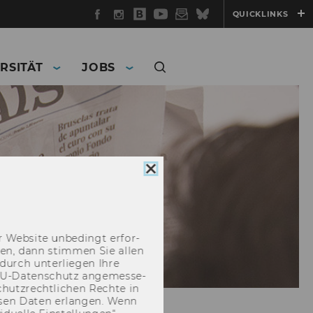
Facebook
Instagram
WU
YouTube
Newsletter
Bluesky
QUICKLINKS
Blog
RSITÄT
JOBS
Cookie
Consent
schließen
 Web­site un­be­dingt er­for­
­cken, dann stim­men Sie allen
durch un­ter­lie­gen Ihre
EU-​Datenschutz an­ge­mes­se­
hutz­recht­li­chen Rech­te in
­sen Daten er­lan­gen. Wenn