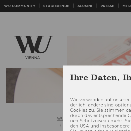
WU COMMUNITY
STUDIERENDE
ALUMNI
PRESSE
MIT
Ihre Daten, I
Wir ver­wen­den auf un­se­rer 
der­lich, an­de­re sind op­tio
Coo­kies zu. Sie stim­men 
durch das ent­spre­chen­de C
WU (Wirtschaftsuniversität Wien)
nen Schutz­ni­veau mehr. Sie 
Links zu älteren Mitteilungsblätter
den USA und ins­be­son­de­r